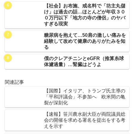
【社会】お布施、戒名料で「坊主丸儲
け」は過去の話…ほとんどが年収３０
０万円以下「地方の寺の僧侶」のヤバ
すぎる現実
糖尿病を抱えて…50肩の激しい痛みを
経験して改めて健康のありがたみを知
る
僕のクレアチニンとeGFR（推算糸球
体濾過量）…腎臓はどうよ
関連記事
【国際】イタリア、トランプ氏主導の
「平和評議会」不参加へ 欧米間の亀
裂が深刻化
【速報】笹川農水副大臣が両院議員総
会の開催を求める署名を提出をする考
えを示す