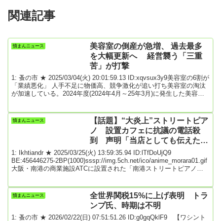
関連記事
美容室の倒産が急増、 過去最多
憤まんニュース
を大幅更新へ 経営襲う「三重
苦」が打撃
1: 蚤の市 ★ 2025/03/04(火) 20:01:59.13 ID:xqvsux3y9美容室の6割が
「業績悪化」 人手不足に物価高、競争激化が追い打ち美容室の淘汰
が加速している。2024年度(2024年4月～25年3月)に発生した美容業
（美容室）の倒産（負債1000万円以上、法的整理）は、2月までに
197件発生した。これまで最も多かった23年度の同期間（156件）に
比べて2割超の増加ペースで推移し、既に前年度累計（182件）を上
【話題】“大炎上”ストリートピア
憤まんニュース
回って過去最多を更新した。美容室の経営は、近時はスタイリス
ノ 設置カフェに抗議の電話殺
ト...
到 声明「当店としても伝えたい
ことは沢山ある」
1: Ikhtiandr ★ 2025/03/25(火) 13:59:35.94 ID:lTfDoUjQ9
BE:456446275-2BP(1000)sssp://img.5ch.net/ico/anime_morara01.gif
大阪・南港の商業施設ATCに設置された「南港ストリートピアノ」
を巡り、ピアノが設置されているテラス内のカフェ店「cafe＆
dining goo－note」が24日に公式X（旧ツイッター）を通じてコメ
ントした。「南港ストリートピアノ」を巡っては22日、利用者に向
全世界関税15%に上げ表明 トラ
憤まんニュース
けて「...
ンプ氏、時期は不明
1: 蚤の市 ★ 2026/02/22(日) 07:51:51.26 ID:g0gqQklF9 【ワシント