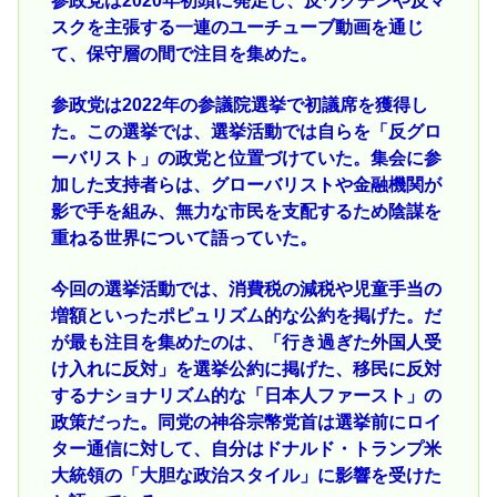
参政党は2020年初頭に発足し、反ワクチンや反マ
スクを主張する一連のユーチューブ動画を通じ
て、保守層の間で注目を集めた。
参政党は2022年の参議院選挙で初議席を獲得し
た。この選挙では、選挙活動では自らを「反グロ
ーバリスト」の政党と位置づけていた。集会に参
加した支持者らは、グローバリストや金融機関が
影で手を組み、無力な市民を支配するため陰謀を
重ねる世界について語っていた。
今回の選挙活動では、消費税の減税や児童手当の
増額といったポピュリズム的な公約を掲げた。だ
が最も注目を集めたのは、「行き過ぎた外国人受
け入れに反対」を選挙公約に掲げた、移民に反対
するナショナリズム的な「日本人ファースト」の
政策だった。同党の神谷宗幣党首は選挙前にロイ
ター通信に対して、自分はドナルド・トランプ米
大統領の「大胆な政治スタイル」に影響を受けた