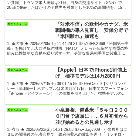
ン共同】トランプ米大統領は21日、自身の交流サイト（SNS）で、
20日に発表したばかりの全世界を対象とした10%の新関税を、15%
に引き上げる考えを示した。適用時期は明らかにしていない。各
国・地域への「相互関税」などを違法とした連邦最高裁の判決を受
け、代替として10%の関税を発動すると公表していた。新関税の法
「対米不信」の欧州やカナダ、米
憤まんニュース
的根拠の通商法122条は、最大15%の関税を150日間適用できると定
戦闘機の導入見直し 安保分野で
めている。トラン...
「米国離れ」加速も
1: 蚤の市 ★ 2025/04/05(土) 11:44:28.21 ID:sY8FKX869「米国第一主
義」を掲げて北大西洋条約機構（NATO）といった伝統的な同盟の枠
組みに懐疑的な言動を繰り返す一方、身近な貿易相手国に関税圧力
を加えるトランプ米大統領への不信が同盟諸国の間で急速に高まっ
てきた。欧州やカナダでは最新鋭の米国製F35戦闘機の導入を見直し
て欧州製への切り替えを検討する動きが広がるなど、安全保障分野
【Apple】日本でiPhone1割値上
憤まんニュース
での「米国離れ」が顕在化しつつある。渡さぬ最新戦闘機「連中は
げ 標準モデルは14万2800円
いつか米国の同盟国でなくな...
1: 蚤の市 ★ 2026/07/18(土) 08:01:15.85 ID:H+rOzIxl9【シリコンバ
レー=山田航平】米アップルは米国時間17日、日本でスマートフォン
「iPhone（アイフォーン）」の価格を引き上げた。標準モデルの最
低価格は14万2800円と、従来価格から1割引き上げた。メモリー価格
の上昇や円安の影響を反映する。国内で同一のモデルを値上げする
のは、2022年7月以来、約4年ぶり。主力市場の米国では値上げして
小泉農相、備蓄米「５キロ２００
憤まんニュース
おらず、外国為替市場で1ドル=162円台と1年で10円以上、...(以...
０円台で店頭に」…６月初旬から
並び始めるとの見通し示す
1: 煮卵 ★ 2025/05/23(金) 14:21:26.83 ID:s+Uxgv909 小泉農相は２
３日の閣議後の記者会見で、政府備蓄米の放出を巡り「（５キロ・