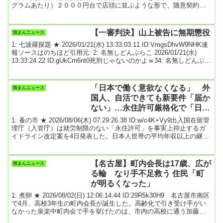
グラムあたり）２０００円台で店頭に並ぶような形で、随意契約で
出していくことが現時点での基本的な方向性だ」と述べた。６月初
旬から店頭に並び始めるとの見通しも示した。近く随意契約の詳細
を発表する方針だ。コメの価格引き下げを巡っては、石破首相が２
【一審判決】山上被告に無期懲役
憤まんニュース
１日の党首討論で「コメは３０００円台でなければならない。一日
1: 七波羅探題 ★ 2026/01/21(水) 13:33:03.11 ID:VmgsDhvW9NHK速
でも早くその価格を実現する」と説明...
報ソースはのちほど引用元: 2: 名無しどんぶらこ 2026/01/21(水)
13:33:24.22 ID:gUkCm6nt0死刑じゃないのかよｗ34: 名無しどんぶら
こ 2026/01/21(水) 13:34:50.12 ID:6W8eS22K0>>2求刑が死刑じゃな
いだろｗ3: 名無しどんぶらこ 2026/01/21(水) 13:33:26.58
ID:X6xITVeo0予想通りすぎる...
「日本で働く意欲なくなる」 外
憤まんニュース
国人、自活できても新要件「届か
ない」…永住許可厳格化で「日本
離れ」か ★4
1: 蚤の市 ★ 2026/08/06(木) 07:29:26.38 ID:w/c4K+Vy9出入国在留管
理庁（入管庁）は就労制限のない「永住許可」を事実上抑止するガ
イドライン改定案を4日発表した。日本人世帯の平均年収以上の継続
的な収入や、年金受給額などの要件を厳しくした。高市政権が永住
資格の許可基準のハードルを一気に上げる方針を示したことで、日
本に根をおろして暮らそうとしていた外国籍の人々からは「安心し
【名古屋】町内会長は17歳、広が
憤まんニュース
て暮らせなくなる」と落胆の声が広がる。外国人政策を急激に厳し
る輪 なり手不足救う 住民「町
くする政府への不信感も高まってお...
が明るくなった」
1: 煮卵 ★ 2026/08/02(日) 12:06:14.44 ID:29R5k30H9 名古屋市南区
で4月、高校3年生の町内会長が誕生した。高齢化で引き受け手がい
なかった泉楽中町内会で手を挙げたのは、市内の高校に通う加藤瑞
稀さん（17）だ。人工知能（AI）など新しいツールも導入し、自分