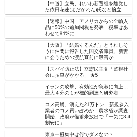
【中道】立民、れいわ新選組を離党し
た依田花蓮(よだかれん)氏など擁立
【速報】中国 アメリカからの全輸入
品に50%の追加関税を発表 税率はあ
わせて84%に
【大阪】「結婚するんだ」とうれしそ
うに仲間に報告した国交省職員、新妻
に会うための渡航直前に殺害か
【スパイ防止法】立憲民主党「監視社
会に拍車がかかる」 ★5
イランの攻撃、有効性が急激に向上…
最大４分の１が標的到達と研究者
コメ高騰、消えた21万トン 新規参入
業者のコメ買い占めか 農水省が調査
開始、政府が備蓄米放出で「一気に3-4
割安に」
東京一極集中は何でダメなの？