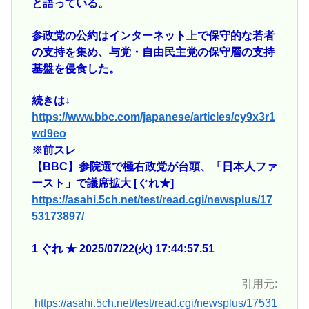
と語っている。
参政党の公約はインターネット上で保守的な若者
の支持を集め、与党・自由民主党の保守層の支持
基盤を侵食した。
続きは↓
https://www.bbc.com/japanese/articles/cy9x3r1
wd9eo
※前スレ
【BBC】参院選で極右政党が台頭、「日本人ファ
ースト」で議席拡大 [ぐれ★]
https://asahi.5ch.net/test/read.cgi/newsplus/17
53173897/
1 ぐれ ★ 2025/07/22(火) 17:44:57.51
引用元:
https://asahi.5ch.net/test/read.cgi/newsplus/17531