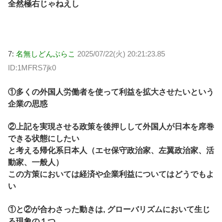
全然極右じゃねえし
7:
名無しどんぶらこ
2025/07/22(火) 20:21:23.85
ID:1MFRS7jk0
①多くの外国人労働者を使って利益を拡大させたいという
企業の思惑
②上記を実現させる政策を後押しして外国人が日本を席巻
できる状態にしたい
と考える帰化系日本人（エセ保守政治家、左翼政治家、活
動家、一般人）
この方策においては経済や企業利益についてはどうでもよ
い
①と②が合わさった動きは, グローバリズムにおいて生じ
る現象の１つ