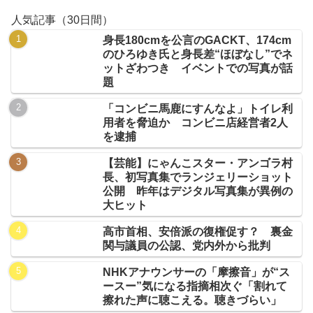
人気記事（30日間）
身長180cmを公言のGACKT、174cm
のひろゆき氏と身長差“ほぼなし”でネ
ットざわつき イベントでの写真が話
題
「コンビニ馬鹿にすんなよ」トイレ利
用者を脅迫か コンビニ店経営者2人
を逮捕
【芸能】にゃんこスター・アンゴラ村
長、初写真集でランジェリーショット
公開 昨年はデジタル写真集が異例の
大ヒット
高市首相、安倍派の復権促す？ 裏金
関与議員の公認、党内外から批判
NHKアナウンサーの「摩擦音」が“ス
ースー”気になる指摘相次ぐ「割れて
擦れた声に聴こえる。聴きづらい」