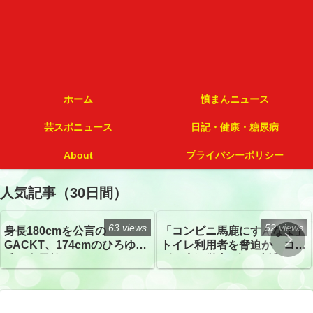
ホーム
憤まんニュース
芸スポニュース
日記・健康・糖尿病
About
プライバシーポリシー
人気記事（30日間）
63 views
52 views
身長180cmを公言の
「コンビニ馬鹿にすんなよ」
GACKT、174cmのひろゆき
トイレ利用者を脅迫か コン
氏と身長差“ほぼなし”でネッ
ビニ店経営者2人を逮捕
トざわつき イベントでの写
真が話題