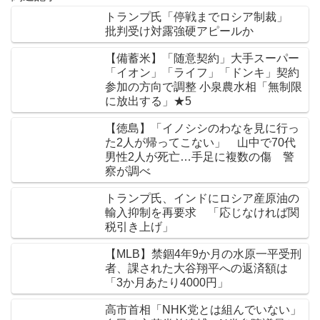
トランプ氏「停戦までロシア制裁」
批判受け対露強硬アピールか
【備蓄米】「随意契約」大手スーパー
「イオン」「ライフ」「ドンキ」契約
参加の方向で調整 小泉農水相「無制限
に放出する」★5
【徳島】「イノシシのわなを見に行っ
た2人が帰ってこない」 山中で70代
男性2人が死亡…手足に複数の傷 警
察が調べ
トランプ氏、インドにロシア産原油の
輸入抑制を再要求 「応じなければ関
税引き上げ」
【MLB】禁錮4年9か月の水原一平受刑
者、課された大谷翔平への返済額は
「3か月あたり4000円」
高市首相「NHK党とは組んでいない」