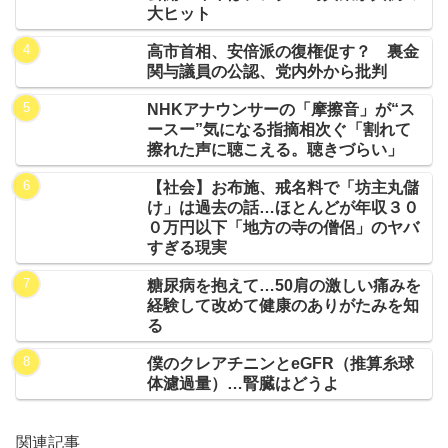
大ヒット
高市首相、安倍派の復権促す？ 裏金
関与議員の公認、党内外から批判
NHKアナウンサーの「摩擦音」が“ス
ースー”気になる指摘相次ぐ「割れて
擦れた声に聴こえる。聴きづらい」
【社会】お布施、戒名料で「坊主丸儲
け」は過去の話…ほとんどが年収３０
０万円以下「地方の寺の僧侶」のヤバ
すぎる現実
糖尿病を抱えて…50肩の激しい痛みを
経験して改めて健康のありがたみを知
る
僕のクレアチニンとeGFR（推算糸球
体濾過量）…腎臓はどうよ
関連記事