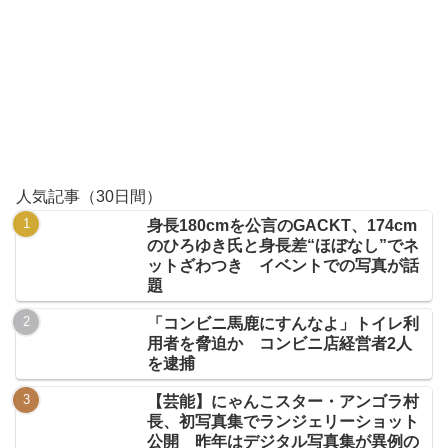
人気記事（30日間）
身長180cmを公言のGACKT、174cm
のひろゆき氏と身長差“ほぼなし”でネ
ットざわつき イベントでの写真が話
題
「コンビニ馬鹿にすんなよ」トイレ利
用者を脅迫か コンビニ店経営者2人
を逮捕
【芸能】にゃんこスター・アンゴラ村
長、初写真集でランジェリーショット
公開 昨年はデジタル写真集が異例の