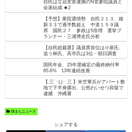
自民は立花党首逮捕のN党参院議員と
会派結成 ★2
【予想】衆院選情勢 自民２１３、維
新３３で過半数超え 中道１５９議
席 国民２７ 参政は5倍増 選挙プ
ランナー・三浦博史氏分析
【自民総裁選】議員票首位は小泉氏、
追う林氏、高市氏は3位－朝日調査
国民年金、25年度確定の最終納付率
85.6% 13年連続改善
【 三╰⋃╯三 】米空軍兵がアパート敷
地で下半身露出、公然わいせつ容疑で
逮捕 沖縄署
憤まんニュース
シェアする