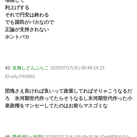
増税して
利上げする
それで円安は終わる
でも国民がバカなので
正論が支持されない
ホントバカ
42:
名無しどんぶらこ
2025/07/17(木) 06:48:14.23
ID:eAy7rN3M0
団塊さえ良ければ良いって政策してればそりゃこうなるだ
ろ 氷河期世代作ってたらそうなるし氷河期世代作った小
泉政権をマンセーしてたのはお前らマスゴミな
46:
警備員[Lv.9][新]
2025/07/17(木) 06:49:30.96 ID:H9Ff54V10