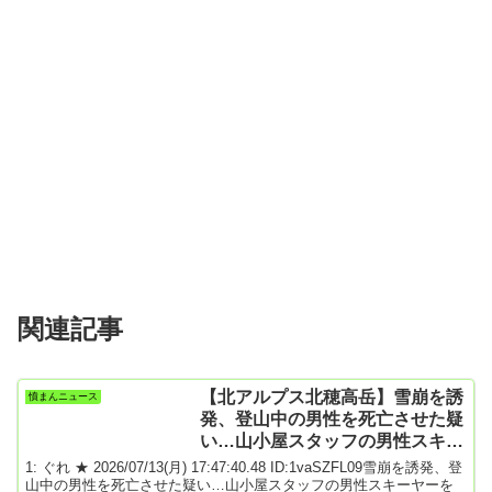
関連記事
【北アルプス北穂高岳】雪崩を誘
憤まんニュース
発、登山中の男性を死亡させた疑
い…山小屋スタッフの男性スキー
ヤーを書類送検…下山しようと斜
1: ぐれ ★ 2026/07/13(月) 17:47:40.48 ID:1vaSZFL09雪崩を誘発、登
面滑る
山中の男性を死亡させた疑い…山小屋スタッフの男性スキーヤーを