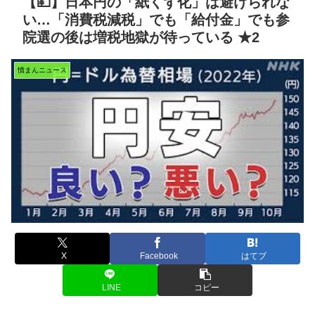
【💴】日本円の「紙くず化」は避けられな
い…「消費税減税」でも「給付金」でも参
院選の後は増税地獄が待っている ★2
憤まんニュース
X
Facebook
はてブ
LINE
コピー