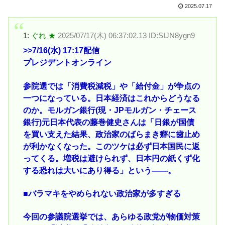
2025.07.17
1:
ぐれ ★
2025/07/17(木) 06:37:02.13 ID:SIJN8ygn9
>>7
/16(水) 17:17配信
プレジデントオンライン
参院選では「消費税減税」や「給付金」が争点の
一つになっている。日本経済はこれからどうなる
のか。モルガン銀行(現・JPモルガン・チェース
銀行)元日本代表の藤巻健史さんは「日銀が国債
を買い支えた結果、政治家のばらまき癖に歯止め
が利かなくなった。このツケは必ず日本国民に返
ってくる。増税は避けられず、日本円の紙くず化
する恐れは大いにあり得る」という――。
■バラマキをやめられない政治家が多すぎる
今回の参議院選挙では、あらゆる政党が物価対策