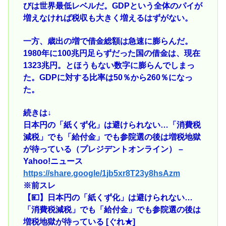
びは世界最低レベルだ。GDPという全体のパイが
増えなければ税収も大きく増えるはずがない。
一方、歳出の増で借金総額は急速に膨らんだ。
1980年に100兆円足らずだった国の借金は、現在
1323兆円。とほうもない数字に膨らんでしまっ
た。GDPに対する比率は50％から260％になっ
た。
続きは↓
日本円の「紙くず化」は避けられない…「消費税
減税」でも「給付金」でも参院選の後は増税地獄
が待っている（プレジデントオンライン） –
Yahoo!ニュース
https://share.google/1jb5xr8T23y8hsAzm
※前スレ
【💴】日本円の「紙くず化」は避けられない…
「消費税減税」でも「給付金」でも参院選の後は
増税地獄が待っている [ぐれ★]