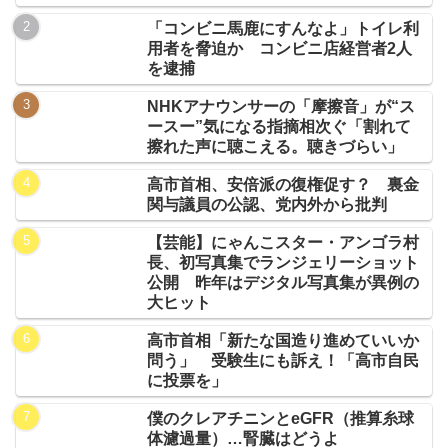
「コンビニ馬鹿にすんなよ」トイレ利
用者を脅迫か コンビニ店経営者2人
を逮捕
NHKアナウンサーの「摩擦音」が“ス
ースー”気になる指摘相次ぐ「割れて
擦れた声に聴こえる。聴きづらい」
高市首相、安倍派の復権促す？ 裏金
関与議員の公認、党内外から批判
【芸能】にゃんこスター・アンゴラ村
長、初写真集でランジェリーショット
公開 昨年はデジタル写真集が異例の
大ヒット
高市首相「新たな国造り進めていいか
問う」 受験生にも訴え！「高市自民
に投票を」
僕のクレアチニンとeGFR（推算糸球
体濾過量）…腎臓はどうよ