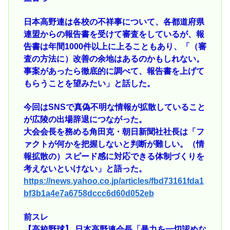
日本高野連は各校の不祥事について、各都道府県
連盟からの報告書を受けて審査をしているが、報
告書は年間1000件以上に上ることもあり、「（審
査の方法に）改善の余地はあるのかもしれない。
事案があったら徹底的に調べて、報告書を上げて
もらうことを望みたい」と話した。
今回はSNSで真偽不明な情報が拡散していること
が広陵の出場辞退につながった。
大会会長を務める角田克・朝日新聞社社長は「フ
ァクトが何かを把握しないと判断が難しい。（情
報拡散の）スピード感に対応できる体制づくりを
考えないといけない」と語った。
https://news.yahoo.co.jp/articles/fbd73161fda1
bf3b1a4e7a6758dccc6d60d052eb
前スレ
【高校野球】 日本高野連会長「暴力を一切認めな