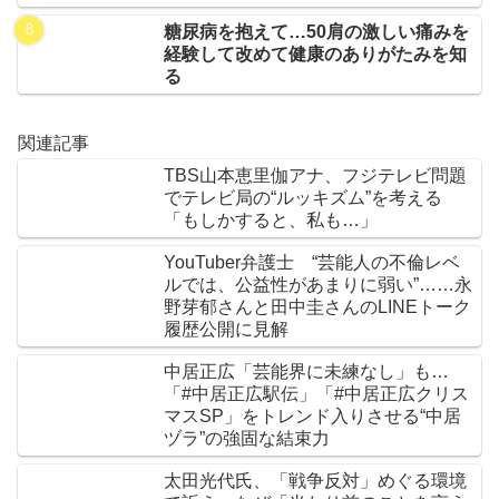
糖尿病を抱えて…50肩の激しい痛みを
経験して改めて健康のありがたみを知
る
関連記事
TBS山本恵里伽アナ、フジテレビ問題
でテレビ局の“ルッキズム”を考える
「もしかすると、私も…」
YouTuber弁護士 “芸能人の不倫レベ
ルでは、公益性があまりに弱い”……永
野芽郁さんと田中圭さんのLINEトーク
履歴公開に見解
中居正広「芸能界に未練なし」も…
「#中居正広駅伝」「#中居正広クリス
マスSP」をトレンド入りさせる“中居
ヅラ”の強固な結束力
太田光代氏、「戦争反対」めぐる環境