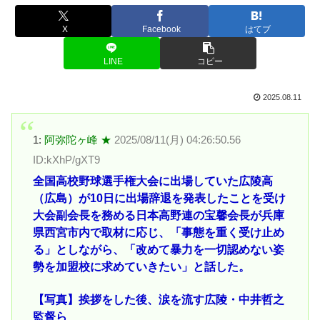
X
Facebook
はてブ
LINE
コピー
2025.08.11
1:
阿弥陀ヶ峰 ★
2025/08/11(月) 04:26:50.56
ID:kXhP/gXT9
全国高校野球選手権大会に出場していた広陵高
（広島）が10日に出場辞退を発表したことを受け
大会副会長を務める日本高野連の宝馨会長が兵庫
県西宮市内で取材に応じ、「事態を重く受け止め
る」としながら、「改めて暴力を一切認めない姿
勢を加盟校に求めていきたい」と話した。
【写真】挨拶をした後、涙を流す広陵・中井哲之
監督ら