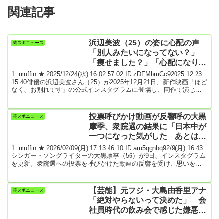
関連記事
浜辺美波（25）の姿に心配の声
芸スポニュース
「別人みたいになってない？」
「痩せました？」「心配になりま
す」
1: muffin ★ 2025/12/24(水) 16:02:57.02 ID:zDFMbmCc92025.12.23
15:40俳優の浜辺美波さん（25）が2025年12月21日、新作映画「ほど
なく、お別れです」の公式インスタグラムに登場し、同作で演じた
役柄を紹介した。この動画に対し、「別人に見えました」「心配に
なります」などと驚く声が寄せられている。浜辺さんは、26年2月6
日公開の「ほどなく、お別れです」の主演を務めている。葬儀会社
投票呼びかけ動画が反響呼の大黒
芸スポニュース
に就職したばかりの新人葬祭プランナー・清水美空役を演じた。...
摩季、衆院選の結果に「日本中が
一つになった気がした あとはも
う首相にこれからを託して」
1: muffin ★ 2026/02/09(月) 17:13:46.10 ID:am5qgnbq92/9(月) 16:43
シンガー・ソングライターの大黒摩季（56）が9日、インスタグラム
を更新。衆院選への投票を呼びかけた動画の反響を受け、思いをつ
づった。大黒は投開票日の8日、X（旧ツイッター）やインスタグラ
ムで「若者よ、出番です！！今日は衆議院選挙の投票日これ見て今
すぐ世の中変えちゃって」と書き出し、自身の楽曲「熱くなれ」に
【芸能】元フジ・大島由香里アナ
芸スポニュース
乗せて、「君らを舐めてる腐った大人を裁いて信じられる大人を
「絶対やらないって決めた」 会
そもそもお...
社員時代の飲み会で感じた嫌悪