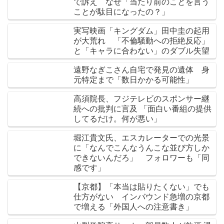
で訴え なぜ「当たり前のことを言う
ことが駄目になったの？」
実写映画「キングダム」田中圭の起用
が大荒れ 「不倫騒動への拒絶反応」
と「キャラに合わない」のダブル失望
遠野なぎこさん自宅で発見の遺体 身
元特定まで「数日かかる可能性」
高須院長、フジテレビのスポンサー継
続への批判に言及 「面白い番組の提供
してるだけ。何が悪い」
堀江貴文氏、エスカレーターでの光景
に「なんでこんなうんこな並び方しか
できないんだろ」 フォロワーも「同
感です」
【京都】「本当は貼りたくない」でも
仕方がない インバウンド急増の京都
で増える「外国人への注意書き」