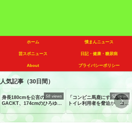
ホーム
憤まんニュース
芸スポニュース
日記・健康・糖尿病
About
プライバシーポリシー
人気記事（30日間）
58 views
52 views
身長180cmを公言の
「コンビニ馬鹿にすんなよ」
GACKT、174cmのひろゆき
トイレ利用者を脅迫か コン
氏と身長差“ほぼなし”でネッ
ビニ店経営者2人を逮捕
トざわつき イベントでの写
真が話題