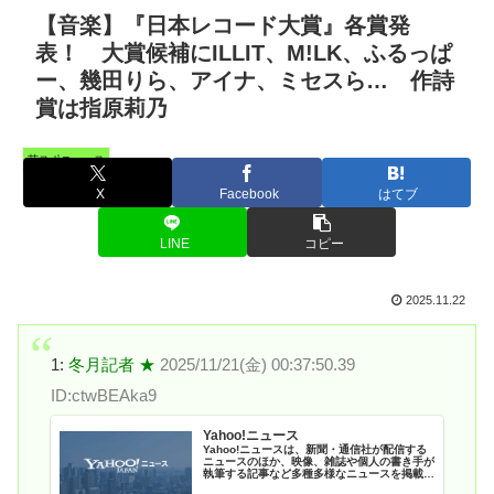
【音楽】『日本レコード大賞』各賞発
表！ 大賞候補にILLIT、M!LK、ふるっぱ
ー、幾田りら、アイナ、ミセスら… 作詩
賞は指原莉乃
芸スポニュース
X
Facebook
はてブ
LINE
コピー
2025.11.22
1:
冬月記者 ★
2025/11/21(金) 00:37:50.39
ID:ctwBEAka9
Yahoo!ニュース
Yahoo!ニュースは、新聞・通信社が配信する
ニュースのほか、映像、雑誌や個人の書き手が
執筆する記事など多種多様なニュースを掲載し
ています。