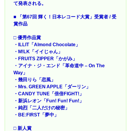
て発表される。
■ 「第67回 輝く！日本レコード大賞」受賞者 / 受
賞作品
□ 優秀作品賞
・ILLIT「Almond Chocolate」
・M!LK「イイじゃん」
・FRUITS ZIPPER「かがみ」
・アイナ・ジ・エンド「革命道中 – On The
Way」
・幾田りら「恋風」
・Mrs. GREEN APPLE「ダーリン」
・CANDY TUNE「倍倍FIGHT!」
・新浜レオン「Fun! Fun! Fun!」
・純烈「二人だけの秘密」
・BE:FIRST「夢中」
□ 新人賞