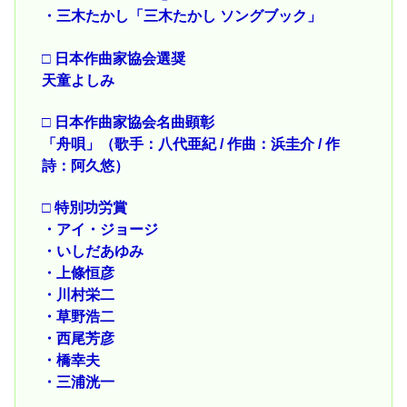
・三木たかし「三木たかし ソングブック」
□ 日本作曲家協会選奨
天童よしみ
□ 日本作曲家協会名曲顕彰
「舟唄」（歌手：八代亜紀 / 作曲：浜圭介 / 作
詩：阿久悠）
□ 特別功労賞
・アイ・ジョージ
・いしだあゆみ
・上條恒彦
・川村栄二
・草野浩二
・西尾芳彦
・橋幸夫
・三浦洸一