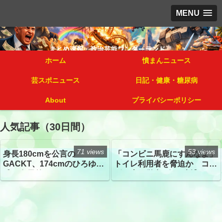
MENU
ホーム
憤まんニュース
芸スポニュース
日記・健康・糖尿病
About
プライバシーポリシー
人気記事（30日間）
71 views
53 views
身長180cmを公言の
「コンビニ馬鹿にすんなよ」
GACKT、174cmのひろゆき
トイレ利用者を脅迫か コン
氏と身長差“ほぼなし”でネッ
ビニ店経営者2人を逮捕
トざわつき イベントでの写
真が話題