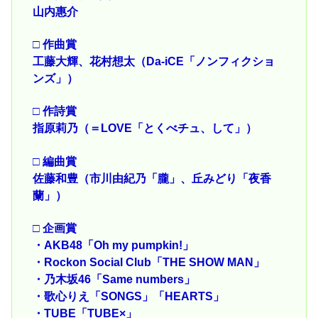
山内惠介
□ 作曲賞
工藤大輝、花村想太（Da-iCE「ノンフィクショ
ンズ」）
□ 作詩賞
指原莉乃（＝LOVE「とくべチュ、して」）
□ 編曲賞
佐藤和豊（市川由紀乃「朧」、丘みどり「夜香
蘭」）
□ 企画賞
・AKB48「Oh my pumpkin!」
・Rockon Social Club「THE SHOW MAN」
・乃木坂46「Same numbers」
・歌心りえ「SONGS」「HEARTS」
・TUBE「TUBE×」