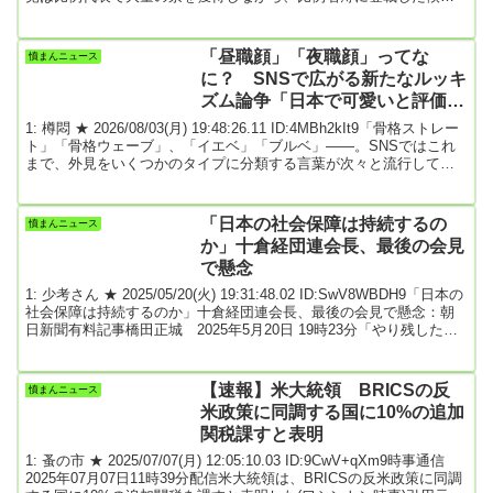
者が足りず、計13議席を他党へ譲る結果となった。自民圧勝の象徴
的な現象となった。今回の衆院選で、自民は比例代表で67人が当選
した。ただ、得票数で見れば80議席獲得できていた計算だ。小選挙
「昼職顔」「夜職顔」ってな
憤まんニュース
区と比例で重複立候補した候補の大半が当選したため、比例南関東
に？ SNSで広がる新たなルッキ
ブ...
ズム論争「日本で可愛いと評価さ
れるには、夜職顔になるしかない
1: 樽悶 ★ 2026/08/03(月) 19:48:26.11 ID:4MBh2kIt9「骨格ストレー
のか」
ト」「骨格ウェーブ」、「イエベ」「ブルベ」――。SNSではこれ
まで、外見をいくつかのタイプに分類する言葉が次々と流行してき
た。そんななか、新たに注目を集めているのが「昼職顔」と「夜職
顔」だ。【画像】「夜職顔」の女性が「昼職顔」に大変身! 同じ人物
でも大きな差■新たなルッキズムの論争に?「日本で可愛いと評価さ
「日本の社会保障は持続するの
憤まんニュース
れるには、夜職顔になるしかないのか」そんな趣旨の投稿をきっか
か」十倉経団連会長、最後の会見
けに、SNS上で「昼職顔」...
で懸念
1: 少考さん ★ 2025/05/20(火) 19:31:48.02 ID:SwV8WBDH9「日本の
社会保障は持続するのか」十倉経団連会長、最後の会見で懸念：朝
日新聞有料記事橋田正城 2025年5月20日 19時23分「やり残した点
で一番気になるのは、税と社会保障の一体改革が道半ばであるこ
と。日本のように『中福祉低負担』の制度が果たして持続するの
か」。経団連の十倉雅和会長が20日、最後の定例記者会見に臨み、
【速報】米大統領 BRICSの反
憤まんニュース
現役世代の負担が重いとされる日本の社会保障制度に改めて疑問を
米政策に同調する国に10%の追加
呈した。十倉氏は2021年...
関税課すと表明
1: 蚤の市 ★ 2025/07/07(月) 12:05:10.03 ID:9CwV+qXm9時事通信
2025年07月07日11時39分配信米大統領は、BRICSの反米政策に同調