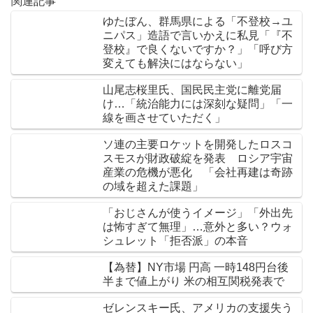
関連記事
ゆたぼん、群馬県による「不登校→ユ
ニパス」造語で言いかえに私見「『不
登校』で良くないですか？」「呼び方
変えても解決にはならない」
山尾志桜里氏、国民民主党に離党届
け…「統治能力には深刻な疑問」「一
線を画させていただく」
ソ連の主要ロケットを開発したロスコ
スモスが財政破綻を発表 ロシア宇宙
産業の危機が悪化 「会社再建は奇跡
の域を超えた課題」
「おじさんが使うイメージ」「外出先
は怖すぎて無理」…意外と多い？ウォ
シュレット「拒否派」の本音
【為替】NY市場 円高 一時148円台後
半まで値上がり 米の相互関税発表で
ゼレンスキー氏、アメリカの支援失う