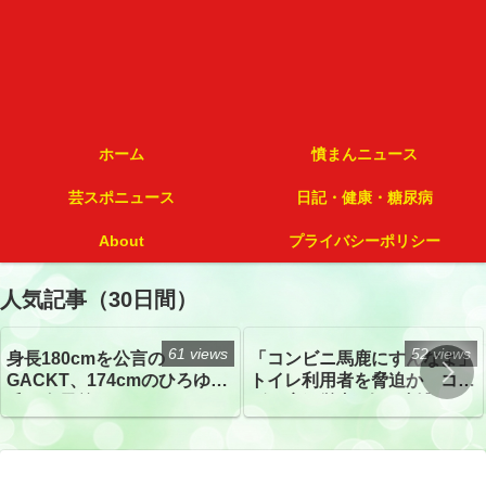
ホーム
憤まんニュース
芸スポニュース
日記・健康・糖尿病
About
プライバシーポリシー
人気記事（30日間）
61 views
52 views
身長180cmを公言の
「コンビニ馬鹿にすんなよ」
GACKT、174cmのひろゆき
トイレ利用者を脅迫か コン
氏と身長差“ほぼなし”でネッ
ビニ店経営者2人を逮捕
トざわつき イベントでの写
真が話題