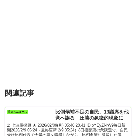
関連記事
比例候補不足の自民、13議席を他
憤まんニュース
党へ譲る 圧勝の象徴的現象に
1: 七波羅探題 ★ 2026/02/09(月) 05:40:28.41 ID:oYEyZNrW9毎日新
聞2026/2/9 05:24（最終更新 2/9 05:24）8日投開票の衆院選で、自民
党は比例代表で大量の票を獲得しながら、比例名簿に登載した候補