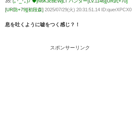
35:
(｡･_･｡)ﾉ ◆jN6K3cbEWjLT ハンター[Lv.1146][UR武+70]
[UR防+79][初段森]
2025/07/29(火) 20:31:51.14 ID:querXPCX0
息を吐くように嘘をつく感じ？！
スポンサーリンク