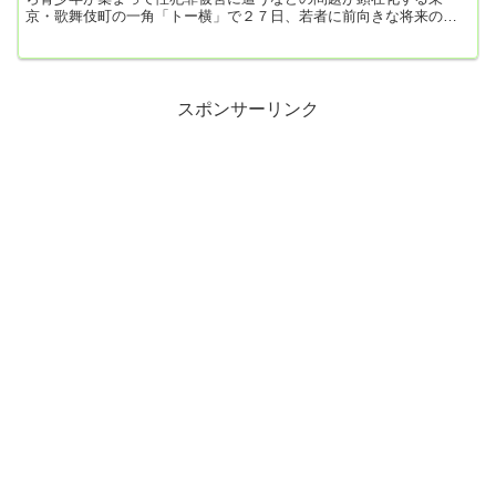
京・歌舞伎町の一角「トー横」で２７日、若者に前向きな将来の夢
を持ってもらおうとステージイベントが開催された。安倍晋三元首
相の妻、昭恵氏も主催者側の一員として参加し、会場を盛り上げ
た。イベントは公益社団法人日本駆け込み寺が主催。昭恵氏が「ト
ー横を明るくしたい」と同法人メンバーに相談したことで、初めて
開催された。昭恵氏は「パパ活などをき...
スポンサーリンク