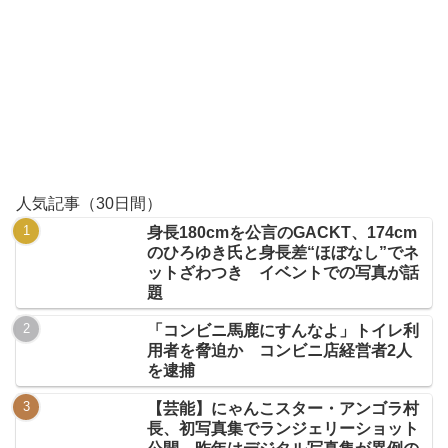
人気記事（30日間）
身長180cmを公言のGACKT、174cm
のひろゆき氏と身長差“ほぼなし”でネ
ットざわつき イベントでの写真が話
題
「コンビニ馬鹿にすんなよ」トイレ利
用者を脅迫か コンビニ店経営者2人
を逮捕
【芸能】にゃんこスター・アンゴラ村
長、初写真集でランジェリーショット