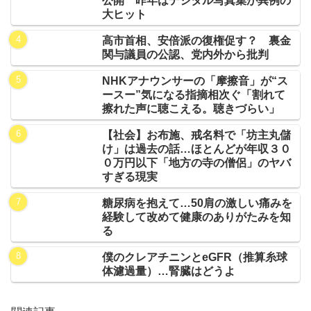
公開 昨年はデジタル写真集が異例の
大ヒット
高市首相、安倍派の復権促す？ 裏金
関与議員の公認、党内外から批判
NHKアナウンサーの「摩擦音」が“ス
ースー”気になる指摘相次ぐ「割れて
擦れた声に聴こえる。聴きづらい」
【社会】お布施、戒名料で「坊主丸儲
け」は過去の話…ほとんどが年収３０
０万円以下「地方の寺の僧侶」のヤバ
すぎる現実
糖尿病を抱えて…50肩の激しい痛みを
経験して改めて健康のありがたみを知
る
僕のクレアチニンとeGFR（推算糸球
体濾過量）…腎臓はどうよ