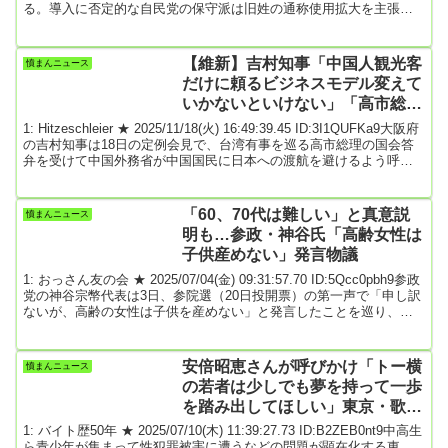
る。導入に否定的な自民党の保守派は旧姓の通称使用拡大を主張し
て巻き返しを図り、前向きだった国民民主党も慎重姿勢に転じた。
旗振り役の立憲民主党は民法改正案をとりまとめ、大型連休明けの
審議入りを目指す方針だが、衆院で過半数の賛同を得るめどは立っ
【維新】吉村知事「中国人観光客
憤まんニュース
ていない。立憲は各党に民法改正案を示して賛否を尋ね、18日が回
だけに頼るビジネスモデル変えて
答期限だった。一部の野党から賛意が...
いかないといけない」「高市総理
の発言は撤回する必要はない」
1: Hitzeschleier ★ 2025/11/18(火) 16:49:39.45 ID:3I1QUFKa9大阪府
の吉村知事は18日の定例会見で、台湾有事を巡る高市総理の国会答
弁を受けて中国外務省が中国国民に日本への渡航を避けるよう呼び
掛けたことについて、観光への影響を聞かれ、まず「総理の発言は
撤回する必要はない」と述べました。その上で、「中国人観光客は
減ると思う」と予測し、「中国人観光客だけに頼るビジネスモデル
「60、70代は難しい」と真意説
憤まんニュース
変えていかないといけない」と話しました。■「存立危機事態に関す
明も…参政・神谷氏「高齢女性は
る総理の発言は撤...
子供産めない」発言物議
1: おっさん友の会 ★ 2025/07/04(金) 09:31:57.70 ID:5Qcc0pbh9参政
党の神谷宗幣代表は3日、参院選（20日投開票）の第一声で「申し訳
ないが、高齢の女性は子供を産めない」と発言したことを巡り、一
部メディアを中心に物議を醸している。神谷氏は、その後の記者団
の取材に対し「それはもう生物学的なものだ。いま、少しずつ医療
も発達して、40代でも産むことができる」と語った上で「でも、60
安倍昭恵さんが呼びかけ「トー横
憤まんニュース
代、70代はさすがになかなか難しい」と説明した第一声を巡って、
の若者は少しでも夢を持って一歩
神谷氏は少子化対策に言及...
を踏み出してほしい」東京・歌舞
伎町でイベント
1: バイト歴50年 ★ 2025/07/10(木) 11:39:27.73 ID:B2ZEB0nt9中高生
ら青少年が集まって性犯罪被害に遭うなどの問題が顕在化する東