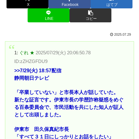
X
Facebook
はてブ
LINE
コピー
2025.07.29
1:
ぐれ ★
2025/07/29(火) 20:06:50.78
ID:zZHZGFDU9
>>7
/29(火) 18:57配信
静岡朝日テレビ
「卒業していない」と市長本人が話していた。
新たな証言です。伊東市長の学歴詐称疑惑をめぐ
る百条委員会で、市民活動を共にした知人が証人
として出頭しました。
伊東市 田久保真紀市長
「すべて３１日にしっかりとお話をしたい」