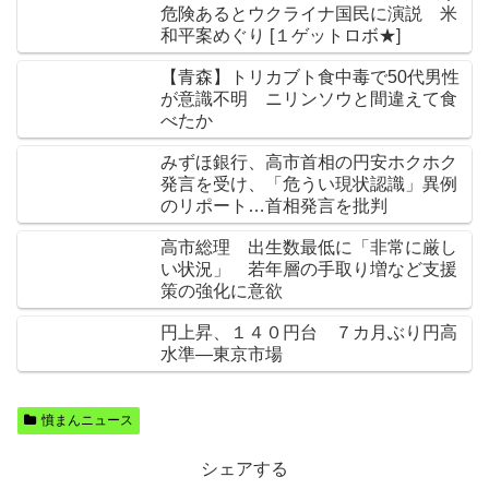
危険あるとウクライナ国民に演説 米
和平案めぐり [１ゲットロボ★]
【青森】トリカブト食中毒で50代男性
が意識不明 ニリンソウと間違えて食
べたか
みずほ銀行、高市首相の円安ホクホク
発言を受け、「危うい現状認識」異例
のリポート…首相発言を批判
高市総理 出生数最低に「非常に厳し
い状況」 若年層の手取り増など支援
策の強化に意欲
円上昇、１４０円台 ７カ月ぶり円高
水準―東京市場
憤まんニュース
シェアする