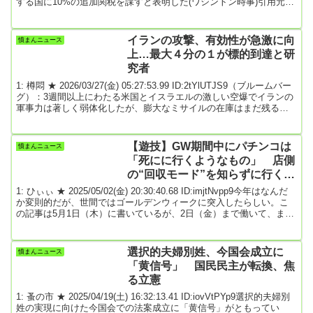
する国に10%の追加関税を課すと表明した(ワシントン時事)引用元:
3: 名無しどんぶらこ 2025/07/07(月) 12:07:40.92 ID:HPnXE+kC0でも
ロシアには関税しません4: 名無しどんぶらこ 2025/07/07(月)
12:07:47.34 ID:dCQQen640コレでBRICSの勝利間違...
イランの攻撃、有効性が急激に向
憤まんニュース
上…最大４分の１が標的到達と研
究者
1: 樽悶 ★ 2026/03/27(金) 05:27:53.99 ID:2tYlUTJS9（ブルームバー
グ）：3週間以上にわたる米国とイスラエルの激しい空爆でイランの
軍事力は著しく弱体化したが、膨大なミサイルの在庫はまだ残る。
その残りを、攻撃を受けにくい東部の基地から一段と効率的にイラ
ンは使用する見通しだ。直近では、先週末にイスラエルに対するミ
サイル攻撃があり、100人以上が負傷した。米ワシントンの非営利調
【遊技】GW期間中にパチンコは
憤まんニュース
査・分析機関CNAの調査アナリスト、デッカー・エベレス氏による
「死にに行くようなもの」 店側
と、標的にはイスラエルの主...
の“回収モード”を知らずに行くと
大負けするぞ！
1: ひぃぃ ★ 2025/05/02(金) 20:30:40.68 ID:imjtNvpp9今年はなんだ
か変則的だが、世間ではゴールデンウィークに突入したらしい。こ
の記事は5月1日（木）に書いているが、2日（金）まで働いて、また
連休を入るって方が多かったのではないだろうか。有休をとればも
っとしっかり連休を満喫できるって話だけど、まあ、それが出来な
い人もいるからね。そのため、連休中とは言えウチの最寄り駅はラ
選択的夫婦別姓、今国会成立に
憤まんニュース
ッシュアワー時はいつもと変わらない混雑ぶりだ。もっとも、ここ
「黄信号」 国民民主が転換、焦
は田舎なので混雑を形成してるの...
る立憲
1: 蚤の市 ★ 2025/04/19(土) 16:32:13.41 ID:iovVtPYp9選択的夫婦別
姓の実現に向けた今国会での法案成立に「黄信号」がともってい