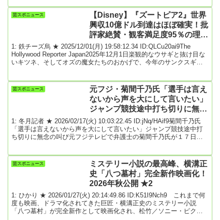
結婚。１８年６月、２０年３月に２女児をもうけた。しかし、同年
１０月に瀬戸の不倫が報じられ、日本水泳連盟から活動停止処分を
【Disney】『ズートピア2』世界
芸スポニュース
受けた。その後も離婚には至らず、翌２１年の東京五輪では馬淵さ
興収10億ドル到達はほぼ確実！批
んが瀬戸を応援する姿も報じられた。...
評家絶賛・観客満足度95％の理由
とは
1: 鉄チーズ烏 ★ 2025/12/01(月) 19:58:12.34 ID:QLCu20ai9The
Hollywood Reporter Japan2025年12月1日楽観的なウサギと抜け目な
いキツネ、そしてオズの魔女たちのおかげで、今年のサンクスギビ
ング興行は映画館とファミリー向けアニメ作品にとって久々の朗報
となった。ズートピア2、サンクスギビング興行の主役にディズニー
が送り出した批評家・観客双方から高い評価を得ている『ズートピ
元フジ・菊間千乃氏「選手は言え
芸スポニュース
ア2』は、北米で5日間興収1億5,600万ドル（約243億7...
ないから声を大にして言いたい」
ジャンプ競技途中打ち切りに無念
の叫び
1: 冬月記者 ★ 2026/02/17(火) 10:03:22.45 ID:jNq/HAif9菊間千乃氏
「選手は言えないから声を大にして言いたい」ジャンプ競技途中打
ち切りに無念の叫び元フジテレビで弁護士の菊間千乃氏が１７日、
テレビ朝日系「羽鳥慎一モーニングショー」で、ミラノ・コルティ
ナ五輪・ノルディックスキーのジャンプ・スーパー団体が雪のため
途中打ち切りとなったことに「選手は言えないから声を大にしてい
ミステリー小説の最高峰、横溝正
芸スポニュース
いたいが、悔しい」と訴えた。３回目の２人目の競技に入ったとこ
史「八つ墓村」完全新作映画化！
ろで大雪となり、中断。その後打ち切...
2026年秋公開 ★2
1: ひかり ★ 2026/01/27(火) 20:14:49.86 ID:K51I9Nch9 これまで何
度も映画、ドラマ化されてきた巨匠・横溝正史のミステリー小説
「八つ墓村」が完全新作として映画化され、松竹／ソニー・ピクチ
ャーズ エンタテインメント配給で2026年秋公開される。シリーズ累