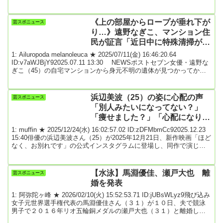
原発不明がんのため自宅で死去した。７７歳だった。１０歳から子
役として芸能活動を始め、石原裕次郎さんを見いだした名プロデュ
ーサー・水の江滝子さんにスカウトされて１９６１年に日活入り。
《上の部屋からロープが垂れ下が
芸スポニュース
多くの青春映画に出演し、吉永小百合、松原智恵子と「日活三人
り…》遠野なぎこ、マンション住
娘」として人気を博...
民が証言「近日中に特殊清掃が入
る」1週間経つも身元が発表され
1: Ailuropoda melanoleuca ★ 2025/07/11(金) 16:46:20.64
ない理由
ID:v7aWJBjY92025.07.11 13:30 NEWSポストセブン女優・遠野な
ぎこ（45）の自宅マンションから身元不明の遺体が見つかってから1
週間が経った。大手紙社会部記者が語る。「部屋を訪れたヘルパー
さんが、本人と連絡がつかないことを不審に思い、管理会社に連絡
したところ、部屋の中で遺体が発見されたとのことです。部屋には
浜辺美波（25）の姿に心配の声
芸スポニュース
エアコンがついておらず昼間は40℃近くに達していたとみら...
「別人みたいになってない？」
「痩せました？」「心配になりま
す」
1: muffin ★ 2025/12/24(水) 16:02:57.02 ID:zDFMbmCc92025.12.23
15:40俳優の浜辺美波さん（25）が2025年12月21日、新作映画「ほど
なく、お別れです」の公式インスタグラムに登場し、同作で演じた
役柄を紹介した。この動画に対し、「別人に見えました」「心配に
なります」などと驚く声が寄せられている。浜辺さんは、26年2月6
日公開の「ほどなく、お別れです」の主演を務めている。葬儀会社
【水泳】馬淵優佳、瀬戸大也 離
芸スポニュース
に就職したばかりの新人葬祭プランナー・清水美空役を演じた。...
婚を発表
1: 阿弥陀ヶ峰 ★ 2026/02/10(火) 15:52:53.71 ID:jUBsWLyz9飛び込み
女子元世界選手権代表の馬淵優佳さん（３１）が１０日、夫で競泳
男子で２０１６年リオ五輪銅メダルの瀬戸大也（３１）と離婚した
ことを自身のインスタグラムで発表した。２人は２０１７年５月に