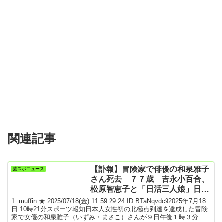
関連記事
【訃報】冒険家で俳優の和泉雅子
芸スポニュース
さん死去 ７７歳 吉永小百合、
松原智恵子と「日活三人娘」日本
人女性初の北極点到達
1: muffin ★ 2025/07/18(金) 11:59:29.24 ID:BTaNqvdc92025年7月18
日 10時21分スポーツ報知日本人女性初の北極点到達を達成した冒険
家で女優の和泉雅子（いずみ・まさこ）さんが９日午後１時３分、