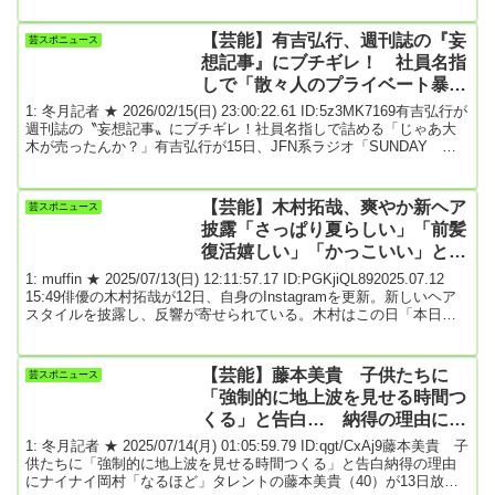
計発行部数5500万部突破、ミステリー小説の最高峰として知られる
原作は、因習や怨念が渦巻く土地で、主人公が続発する殺人事件に
【芸能】有吉弘行、週刊誌の『妄
芸スポニュース
まきこまれる姿を描く。新作映画のスーパーティザービジュアル
想記事』にブチギレ！ 社員名指
は、“八つ”の墓石らしきもの...
しで「散々人のプライベート暴い
たり、パパラッチ活動しておい
1: 冬月記者 ★ 2026/02/15(日) 23:00:22.61 ID:5z3MK7169有吉弘行が
て…」
週刊誌の〝妄想記事〟にブチギレ！社員名指しで詰める「じゃあ大
木が売ったんか？」有吉弘行が15日、JFN系ラジオ「SUNDAY
NIGHT DREAMER」に出演。〝妄想記事〟を書かれたとして、出
版社社員に直接クレームを入れたと明かした。有吉は「私また『週
刊女性』（『女性自身』の間違い）ね、光文社の週刊女性に子育て
【芸能】木村拓哉、爽やか新ヘア
芸スポニュース
でね、子供が寝なくて悩んで悩んで、『ビビる大木とかに相談しま
披露「さっぱり夏らしい」「前髪
くってる』っていう、...
復活嬉しい」「かっこいい」と反
響
1: muffin ★ 2025/07/13(日) 12:11:57.17 ID:PGKjiQL892025.07.12
15:49俳優の木村拓哉が12日、自身のInstagramを更新。新しいヘア
スタイルを披露し、反響が寄せられている。木村はこの日「本日は
トリミングDAY！いつも対応ありがとうございます。明日からの撮
影も、これでバッチリです！」とつづり、自撮りを公開。最近は前
髪を流したスタイルを多く見せていたが、髪の毛を短く切り揃え、
【芸能】藤本美貴 子供たちに
芸スポニュース
前髪を作ったヘアスタイルを披露している。この投稿にファンか
「強制的に地上波を見せる時間つ
ら...
くる」と告白… 納得の理由に共
演者も「なるほど」「知識が広が
1: 冬月記者 ★ 2025/07/14(月) 01:05:59.79 ID:qgt/CxAj9藤本美貴 子
るよね」
供たちに「強制的に地上波を見せる時間つくる」と告白納得の理由
にナイナイ岡村「なるほど」タレントの藤本美貴（40）が13日放送