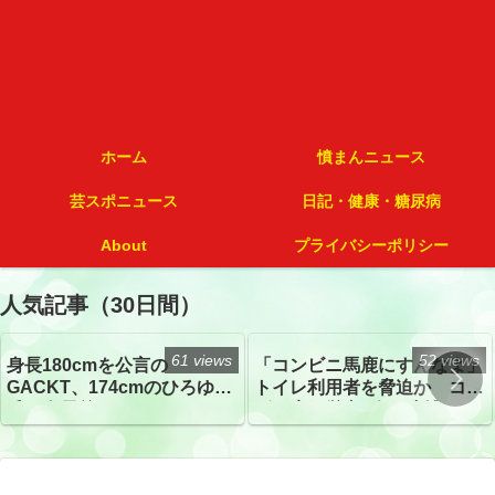
ホーム
憤まんニュース
芸スポニュース
日記・健康・糖尿病
About
プライバシーポリシー
人気記事（30日間）
61 views
52 views
身長180cmを公言の
「コンビニ馬鹿にすんなよ」
GACKT、174cmのひろゆき
トイレ利用者を脅迫か コン
氏と身長差“ほぼなし”でネッ
ビニ店経営者2人を逮捕
トざわつき イベントでの写
真が話題