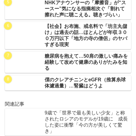
NHKアナウンサーの「摩擦音」が“ス
ースー”気になる指摘相次ぐ「割れて
擦れた声に聴こえる。聴きづらい」
【社会】お布施、戒名料で「坊主丸儲
け」は過去の話…ほとんどが年収３０
０万円以下「地方の寺の僧侶」のヤバ
すぎる現実
糖尿病を抱えて…50肩の激しい痛みを
経験して改めて健康のありがたみを知
る
僕のクレアチニンとeGFR（推算糸球
体濾過量）…腎臓はどうよ
関連記事
9歳で「世界で最も美しい少女」と称
されたロシアのモデルが19歳に 成長
した姿に衝撃「今の方が美しくて驚
き」