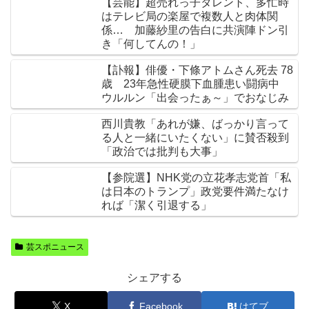
【芸能】超売れっ子タレント、多忙時
はテレビ局の楽屋で複数人と肉体関
係… 加藤紗里の告白に共演陣ドン引
き「何してんの！」
【訃報】俳優・下條アトムさん死去 78
歳 23年急性硬膜下血腫患い闘病中
ウルルン「出会ったぁ～」でおなじみ
西川貴教「あれが嫌、ばっかり言って
る人と一緒にいたくない」に賛否殺到
「政治では批判も大事」
【参院選】NHK党の立花孝志党首「私
は日本のトランプ」政党要件満たなけ
れば「潔く引退する」
芸スポニュース
シェアする
X
Facebook
はてブ