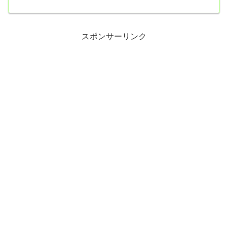
の日本テレビ「ナインティナインの人生予習スゴロク」に出演し、
子供たちの“教育”について語る場面があった。藤本は24歳だった2009
年7月にお笑いコンビ「品川庄司」庄司智春と結婚し、12年3月に長
男、15年8月に長女、20年1月に次女を出産した。YouTube、TikT...
スポンサーリンク