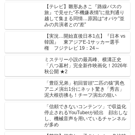
【テレビ】雛形あきこ『路線バスの
旅』で見せた“不機嫌表情”に批判通り
越して集まる同情…原因は“オバケ”並
みの共演者との“差”
【実況…開始直後日本1点】『日本 vs
韓国』 東アジアE-1サッカー選手
権 フジテレビ 19：24～
ミステリー小説の最高峰、横溝正史
「八つ墓村」完全新作映画化！2026年
秋公開 ★2
「豊臣兄弟」初回冒頭“二匹の猿”異色
アニメ演出1分にネット驚き「秀吉」
泥大根彷彿も！チーフ演出の狙い
「信頼できないコンテンツ」で収益化
停止されるYouTuberが続出 顔出しな
し、機械音声を用いているチャンネル
が多め