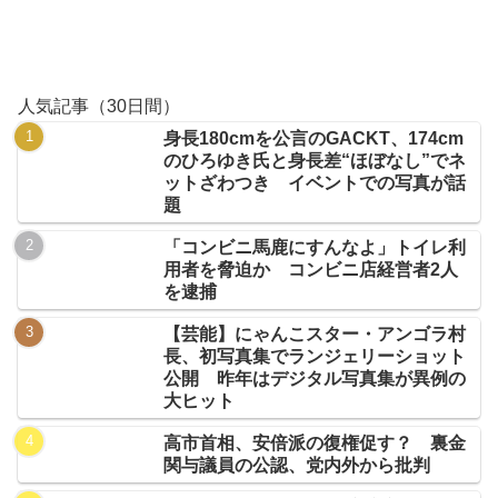
人気記事（30日間）
身長180cmを公言のGACKT、174cm
のひろゆき氏と身長差“ほぼなし”でネ
ットざわつき イベントでの写真が話
題
「コンビニ馬鹿にすんなよ」トイレ利
用者を脅迫か コンビニ店経営者2人
を逮捕
【芸能】にゃんこスター・アンゴラ村
長、初写真集でランジェリーショット
公開 昨年はデジタル写真集が異例の
大ヒット
高市首相、安倍派の復権促す？ 裏金
関与議員の公認、党内外から批判