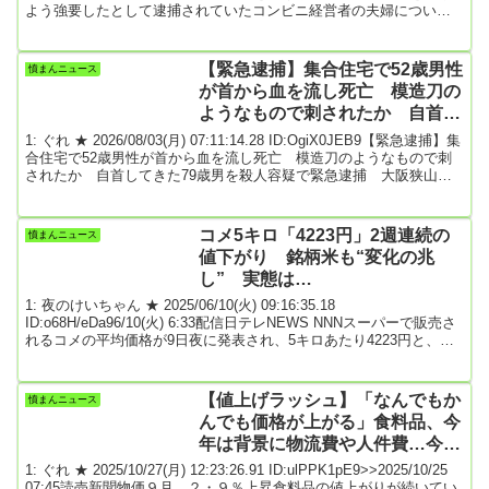
よう強要したとして逮捕されていたコンビニ経営者の夫婦につい
て、宇都宮地検はきのう（4日）づけで不起訴処分としました。被疑
者夫婦は、先月13日の未明、宇都宮市のコンビニでトイレを利用し
たのち、何も買わずに店を出ようとした男女に対し、個人情報を書
【緊急逮捕】集合住宅で52歳男性
憤まんニュース
くよう強要し、「コンビニ、馬鹿にすんなよ」などと脅迫した疑い
が首から血を流し死亡 模造刀の
で逮捕されていました。TBS関連...
ようなもので刺されたか 自首し
てきた79歳男を緊急逮捕 大阪狭
1: ぐれ ★ 2026/08/03(月) 07:11:14.28 ID:OgiX0JEB9【緊急逮捕】集
山市
合住宅で52歳男性が首から血を流し死亡 模造刀のようなもので刺
されたか 自首してきた79歳男を殺人容疑で緊急逮捕 大阪狭山市
8/3(月) 2:22配信MBSニュース8月2日夜、大阪府大阪狭山市の集合住
宅で、同じ会社に勤める男性（52）の首などを模造刀のようなもの
で突き刺して殺害したとして、79歳の男が緊急逮捕されました。殺
コメ5キロ「4223円」2週連続の
憤まんニュース
人の疑いで緊急逮捕されたのは、大阪狭山市に住む建設作業員の伊
値下がり 銘柄米も“変化の兆
藤孝容疑者...
し” 実態は…
1: 夜のけいちゃん ★ 2025/06/10(火) 09:16:35.18
ID:o68H/eDa96/10(火) 6:33配信日テレNEWS NNNスーパーで販売さ
れるコメの平均価格が9日夜に発表され、5キロあたり4223円と、前
の週より37円下落しました。2週連続の値下がりです。中略全国各地
に並び始めた備蓄米。その影響か、銘柄米にもついに変化の兆し
が。こだわりの銘柄米を扱っている神奈川県のコメ販売店。コメ販
【値上げラッシュ】「なんでもか
憤まんニュース
売店 代表「今までずっと（コメが）なかったけど、6種類くらい入
んでも価格が上がる」食料品、今
ってきた。これからどん...
年は背景に物流費や人件費…今後
も上がり続ける可能性 ★2
1: ぐれ ★ 2025/10/27(月) 12:23:26.91 ID:ulPPK1pE9>>2025/10/25
07:45読売新聞物価９月 ２・９％上昇食料品の値上がりが続いてい