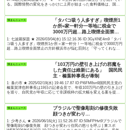
る。国際情勢の変化をきっかけに上昇が始まった食料価格は、国内
のコスト増でさらに押し上げられており、今後も値上げが繰り返さ
れるとの見方も出てきた。（中西梓、水野友晴）「値上げしなけれ
ば赤字」「なんでもかんでも価格が上がる値上げラッシュ。嘆くし
「タバコ吸う人多すぎ」喫煙所1
憤まんニュース
かない」。２３日夕、東京都足立区の「スーパーさんよう」で買い
か所=家一軒分一等地に税金で
物を終えた主婦（...
3000万円超…路上喫煙全面禁止
「守ってくれない人」とのいたち
1: 七波羅探題 ★ 2026/03/04(水) 15:12:16.36 ID:3GyXNE4m9「タバ
ごっこ
コ吸う人多すぎ」喫煙所1か所＝家一軒分！一等地に税金で3000万円
超…路上喫煙全面禁止の方針横浜市が悩む罰則と「守ってくれない
人」とのいたちごっこ横浜市が路上喫煙全面禁止へ向けて動き出し
ている。しかし、喫煙所の数がまだ十分ではないため罰則は限定的
なものだという。ニュース番組『わたしとニュース』では、路上喫
「103万円の壁引き上げの邪魔を
憤まんニュース
煙全面禁止に向けて動き出した横浜市の現状や条例案を取材し、弁
した責任は維新にある」 国民民
護士の三輪記子氏とともに深掘り...
主・榛葉幹事長が牽制
1: 蚤の市 ★ 2025/02/19(水) 19:46:17.87 ID:Pl6FM8sn9国民民主党の
榛葉賀津也幹事長は19日の記者会見で、年収103万円の壁の引き上げ
を巡り、自民党が年収に応じて非課税枠の拡大幅を変える案を提示
したことについて「話にならない。国民も相当怒りを感じているの
ではないか」と不満を爆発させた。自民が高校授業料無償化を協議
する日本維新の会にも矛先を向け、「中途半端な案で自民と握る
ブラジルで聖像彫刻の修復失敗
憤まんニュース
（妥結する）のであれば、103万円の壁の引き上げを骨抜きにし、邪
顔つきが変わり…
魔をした責任は維新にもある...
1: 少考さん ★ 2026/06/16(火) 11:52:26.87 ID:50bFPHvt9ブラジルで
聖像彫刻の修復失敗 顔つきが変わり住民の怒りを呼ぶ | 東スポ