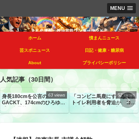
MENU
ホーム
憤まんニュース
芸スポニュース
日記・健康・糖尿病
About
プライバシーポリシー
人気記事（30日間）
63 views
52 views
身長180cmを公言の
「コンビニ馬鹿にすんなよ」
GACKT、174cmのひろゆき
トイレ利用者を脅迫か コン
氏と身長差“ほぼなし”でネッ
ビニ店経営者2人を逮捕
トざわつき イベントでの写
真が話題