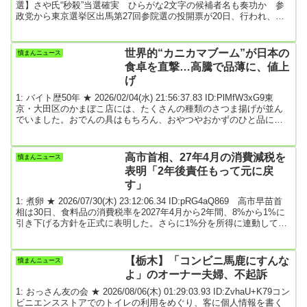
選】さや氏“秒殺”当選確実 ひらがな2文字の候補者名も奏功か 参
政党から東京選挙区出馬第27回参院選の投開票が20日、行われ、東
京選挙区で立候補した参政党の新人、さや氏に“秒殺”当確が出た。選
挙戦中には「核武装が最も安上がりだ」などの発言に批判の声が上
がるなどしていた。2025/7/20初当選さや氏「日本人のため本当の戦
世界的“カニカマブーム”が日本の
憤まんニュース
いがスタート」 参政党が躍進、神谷宗幣代表は批判に「皆さんが
食卓を直撃…高騰で品薄に、値上
勝手に…」選挙...
げ
1: バイト歴50年 ★ 2026/02/04(水) 21:56:37.83 ID:PlMfW3xG9東
京・大田区のかまぼこ店には、たくさんの種類のさつま揚げが並ん
でいました。おでんの具はもちろん、おやつやおかずのひと品にも
ぴったりの、さつま揚げ。店頭で作りたて、揚げたてのひと品が買
えると地元で評判の「愛川屋蒲鉾店」は、ある事態に頭を悩ませて
いました。愛川屋蒲鉾店・宮下聖子さん：去年あたりから魚がかな
高市首相、27年4月の消費減税を
憤まんニュース
り高くなっているのと…（Q.どのくらい値上がり？）2～3割かな。
表明「2年後責任もって元に戻
ほとんどの商品に使われるという魚...
す」
1: 煮卵 ★ 2026/07/30(木) 23:12:06.34 ID:pRG4aQ869 高市早苗首
相は30日、食料品の消費税率を2027年4月から2年間、8%から1%に
引き下げる方針を正式に表明した。さらに1%分を所得に連動して給
付することで「実質ゼロ」とする。政府は、来週にも消費減税の方
針を閣議決定し、今秋にも開かれる臨時国会に関連法案を提出する
意向だ。実現すれば、1989年の消費税導入後、初めての税率引き下
【栃木】「コンビニ馬鹿にすんな
憤まんニュース
げとなる。首相は30日に首相官邸で記者団の取材に応じ、食料品を
よ」のオーナー夫婦、不起訴
対象に消費減税を行...
1: おっさん友の会 ★ 2026/08/06(木) 01:29:03.93 ID:ZvhaU+K79コン
ビニエンスストアでのトイレの利用をめぐり、客に個人情報を書く