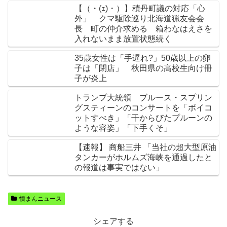
【（・(ｪ)・）】積丹町議の対応「心
外」 クマ駆除巡り北海道猟友会会
長 町の仲介求める 箱わなはえさを
入れないまま放置状態続く
35歳女性は「手遅れ?」50歳以上の卵
子は「閉店」 秋田県の高校生向け冊
子が炎上
トランプ大統領 ブルース・スプリン
グスティーンのコンサートを「ボイコ
ットすべき」「干からびたプルーンの
ような容姿」「下手くそ」
【速報】 商船三井 「当社の超大型原油
タンカーがホルムズ海峡を通過したと
の報道は事実ではない」
憤まんニュース
シェアする