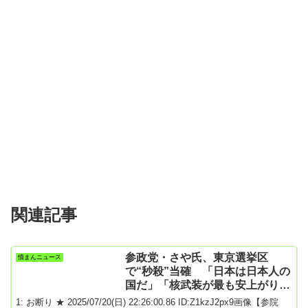
関連記事
参政党・さや氏、東京選挙区
憤まんニュース
で“秒殺”当確 「日本は日本人の
国だ」「核武装が最も安上がり、
最も安全を強化」
1: お断り ★ 2025/07/20(日) 22:26:00.86 ID:Z1kzJ2px9画像【参院