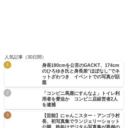
人気記事（30日間）
身長180cmを公言のGACKT、174cm
のひろゆき氏と身長差“ほぼなし”でネ
ットざわつき イベントでの写真が話
題
「コンビニ馬鹿にすんなよ」トイレ利
用者を脅迫か コンビニ店経営者2人
を逮捕
【芸能】にゃんこスター・アンゴラ村
長、初写真集でランジェリーショット
公開 昨年はデジタル写真集が異例の