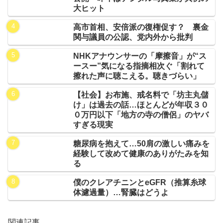
大ヒット
高市首相、安倍派の復権促す？ 裏金
関与議員の公認、党内外から批判
NHKアナウンサーの「摩擦音」が“ス
ースー”気になる指摘相次ぐ「割れて
擦れた声に聴こえる。聴きづらい」
【社会】お布施、戒名料で「坊主丸儲
け」は過去の話…ほとんどが年収３０
０万円以下「地方の寺の僧侶」のヤバ
すぎる現実
糖尿病を抱えて…50肩の激しい痛みを
経験して改めて健康のありがたみを知
る
僕のクレアチニンとeGFR（推算糸球
体濾過量）…腎臓はどうよ
関連記事