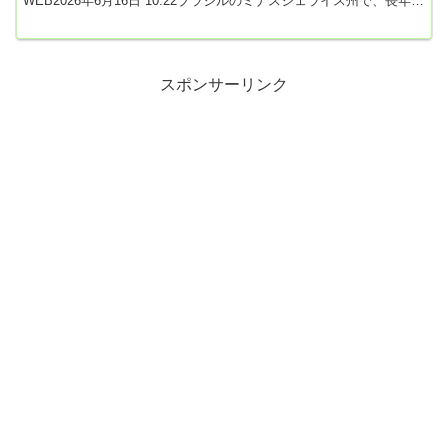
WEB2026年6月16日 10:22ブラジルのミナスジェライス州で、長年の
風雨により損傷した聖像の修復作業が行われたが、明らかに失敗だ
として、地元住民から批判されている。ブラジルメディア「ポータ
ル・レオディアス」が先日、報じた。騒動の発端は、アデリーノ・
マノ地区のノッサ・セニョーラ・アパレシーダ広場に設置されてい
る「イエスのカル...
スポンサーリンク