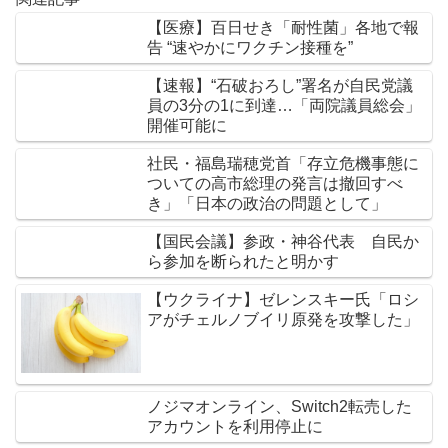
【医療】百日せき「耐性菌」各地で報
告 “速やかにワクチン接種を”
【速報】“石破おろし”署名が自民党議
員の3分の1に到達…「両院議員総会」
開催可能に
社民・福島瑞穂党首「存立危機事態に
ついての高市総理の発言は撤回すべ
き」「日本の政治の問題として」
【国民会議】参政・神谷代表 自民か
ら参加を断られたと明かす
【ウクライナ】ゼレンスキー氏「ロシ
アがチェルノブイリ原発を攻撃した」
ノジマオンライン、Switch2転売した
アカウントを利用停止に