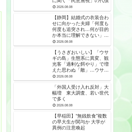
に聞く「民意無視」の代償
2026.08.08
【静岡】結婚式の衣装合わ
せに向かった夫婦「何度も
何度も追突され…何が目的
か本当に理解できない」東
名高速で続いた約1.7キロ
2026.08.08
の追突
【うさぎおいしい】「ウサ
ギの島」生態系に異変、観
光客「過剰な餌やり」で増
えた思わぬ「敵」…ウサギ
襲い口でくわえる姿も 大
2026.08.08
久野島
「外国人受け入れ反対」大
幅増 東大調査、若い世代
で多く
2026.08.08
【早稲田】“無銭飲食”複数
の早大生が関与か 大学が
異例の注意喚起