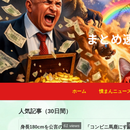
ホーム
憤まんニュー
人気記事（30日間）
61 views
身長180cmを公言の
「コンビニ馬鹿にす