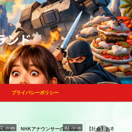
プライバシーポリシー
42 views
41 views
復権促
NHKアナウンサーの「摩擦
【社会】お布施、戒