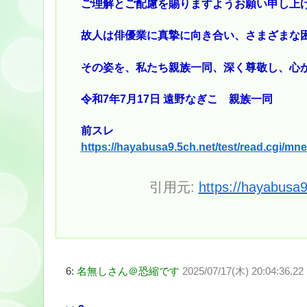
ご理解とご配慮を賜りますようお願い申し上
故人は俳優業に真摯に向き合い、さまざまな
その姿を、私たち親族一同、深く尊敬し、心
令和7年7月17日 遠野なぎこ 親族一同
前スレ
https://hayabusa9.5ch.net/test/read.cgi/m
引用元:
https://hayabusa
6:
名無しさん＠恐縮です
2025/07/17(木) 20:04:36.22