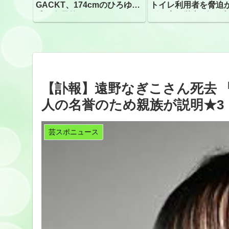
GACKT、174cmのひろゆき
トイレ利用者を脅迫
氏と身長差“ほぼなし”でネッ
ビニ店経営者2人を逮
トざわつき イベントでの写
真が話題
【訃報】遠野なぎこさん死去 
人の名誉のため親族が説明★3
芸スポニュース