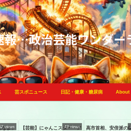
ス
芸スポニュース
日記・健康・糖尿病
About
52 views
43 views
んなよ」
【芸能】にゃんこスター・ア
高市首相、安倍派の