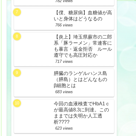
782 views
【僕、糖尿病】血糖値が高
いと身体はどうなるの
766 views
【炎上】埼玉県蕨市の二郎
系「豚ラーメン」常連客に
も暴言・返金拒否 ルール
遵守でも高圧対応か
717 views
膵臓のランゲルハンス島
（膵島）とはどんなもの
β細胞とは
683 views
今回の血液検査でHbA1ｃ
が最高値8.3に到達。この
ままでは失明か人工透
析????
623 views