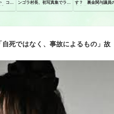
か コン
ンゴラ村長、初写真集でラン
す？ 裏金関与議員
捕
ジェリーショット公開 昨年
党内外から批判
はデジタル写真集が異例の大
ヒット
「自死ではなく、事故によるもの」故