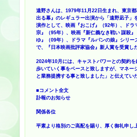
遠野さんは、1979年11月22日生まれ、東
出る幕』のレギュラー出演から「遠野凪子」を
演作として、映画『おこげ』（92年）、ドラ
宗』（95年）、映画『新仁義なき戦い 謀殺』
ゆ』（09年）、ドラマ『ルパンの娘』シリー
で、『日本映画批評家協会』新人賞を受賞し
2024年10月には、キャストパワーとの契
歩いていく事をベースと致しますが、マネー
と業務提携する事と致しました」と伝えてい
■コメント全文
訃報のお知らせ
関係各位
平素より格別のご高配を賜り、厚く御礼申し