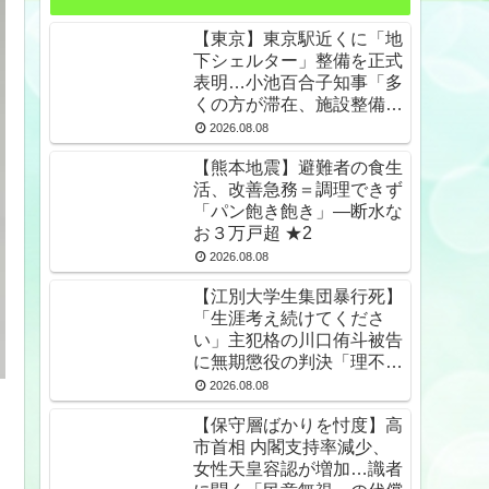
【東京】東京駅近くに「地
下シェルター」整備を正式
表明…小池百合子知事「多
くの方が滞在、施設整備の
効果高い」 ★2
2026.08.08
【熊本地震】避難者の食生
活、改善急務＝調理できず
「パン飽き飽き」―断水な
お３万戸超 ★2
2026.08.08
【江別大学生集団暴行死】
「生涯考え続けてくださ
い」主犯格の川口侑斗被告
に無期懲役の判決「理不尽
以外の何ものでもない」
2026.08.08
★2
【保守層ばかりを忖度】高
市首相 内閣支持率減少、
女性天皇容認が増加…識者