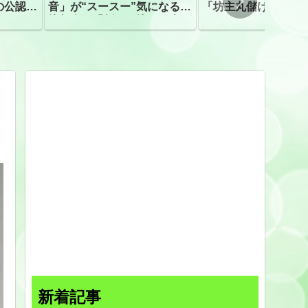
の公認、
音」が“スースー”気になる指
「坊主丸儲け」は過
摘相次ぐ「割れて擦れた声に
ほとんどが年収３０
聴こえる。聴きづらい」
下「地方の寺の僧侶
すぎる現実
新着記事