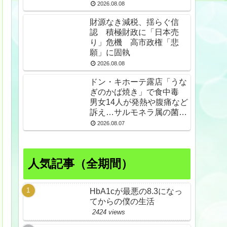
2026.08.08
財源なき減税、揺らぐ信
認 積極財政に「日本売
り」危機 高市政権「悲
願」に固執
2026.08.08
ドン・キホーテ露店「うな
ぎのかば焼き」で食中毒
男女14人が発熱や腹痛など
訴え…サルモネラ属の菌検
出
2026.08.07
人気記事（全期間）
HbA1cが最悪の8.3になっ
てからの僕の生活
2424 views