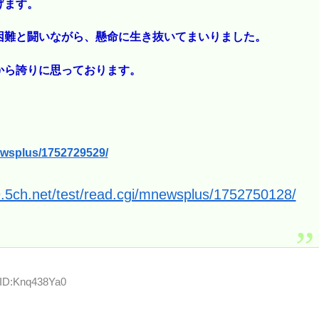
げます。
困難と闘いながら、懸命に生き抜いてまいりました。
から誇りに思っております。
newsplus/1752729529/
9.5ch.net/test/read.cgi/mnewsplus/1752750128/
 ID:Knq438Ya0