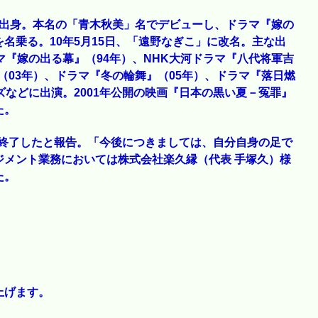
京都出身。本名の「青木秋美」名でデビューし、ドラマ『嫁の
名乗る。10年5月15日、「遠野なぎこ」に改名。主な出
マ『嫁の出る幕』（94年）、NHK大河ドラマ『八代将軍吉
（03年）、ドラマ『冬の輪舞』（05年）、ドラマ『落日燃
ズなどに出演。2001年公開の映画『日本の黒い夏－冤罪』
た。
約を終了したと報告。「今後につきましては、自分自身の足で
ジメント業務においては株式会社楽久縁（代表 手塚久）様
た。
上げます。