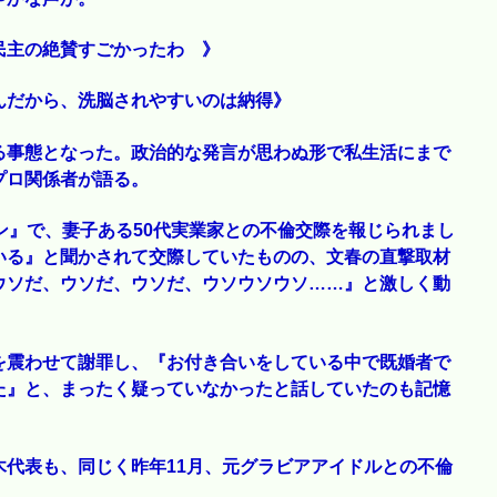
民主の絶賛すごかったわ 》
んだから、洗脳されやすいのは納得》
る事態となった。政治的な発言が思わぬ形で私生活にまで
プロ関係者が語る。
ン』で、妻子ある50代実業家との不倫交際を報じられまし
いる』と聞かされて交際していたものの、文春の直撃取材
ウソだ、ウソだ、ウソだ、ウソウソウソ……』と激しく動
を震わせて謝罪し、『お付き合いをしている中で既婚者で
た』と、まったく疑っていなかったと話していたのも記憶
代表も、同じく昨年11月、元グラビアアイドルとの不倫