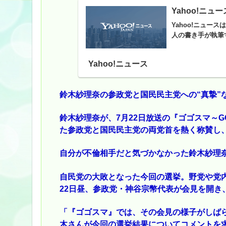
Yahoo!ニュー
Yahoo!ニュ
人の書き手が執筆
Yahoo!ニュース
鈴木紗理奈の参政党と国民民主党への“真摯”な
鈴木紗理奈が、7月22日放送の『ゴゴスマ～GO
た参政党と国民民主党の両党首を熱く称賛し
自分が不倫相手だと気づかなかった鈴木紗理
自民党の大敗となった今回の選挙。野党や党
22日昼、参政党・神谷宗幣代表が会見を開き
「『ゴゴスマ』では、その会見の様子がしば
木さんが今回の選挙結果についてコメントを