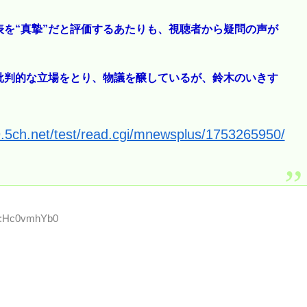
を“真摯”だと評価するあたりも、視聴者から疑問の声が
批判的な立場をとり、物議を醸しているが、鈴木のいきす
9.5ch.net/test/read.cgi/mnewsplus/1753265950/
ID:Hc0vmhYb0