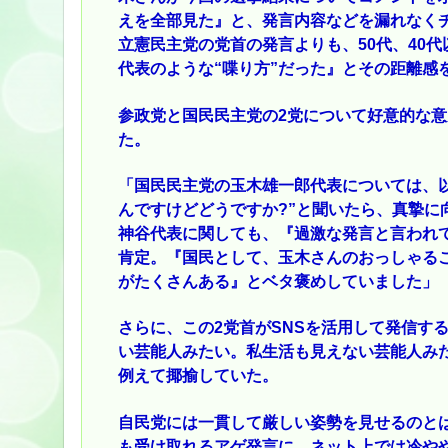
えを全部見た』と、発言内容などを漏れなくチ
立憲民主党の党首の発言よりも、50代、40
代表のような“喋り方”だった』とその距離感
参政党と国民民主党の2党について好意的な
た。
「国民民主党の玉木雄一郎代表については、
んですけどどうですか?”と聞いたら、真摯に
神谷代表に関しても、『過激な発言と言われ
肯定。『国民として、玉木さんのおっしゃる
がたくさんある』とベタ褒めしていました」
さらに、この2党首がSNSを活用して発信す
い芸能人みたい。私生活も見えない芸能人みた
例えて揶揄していた。
自民党には一貫して厳しい姿勢を見せるのとは
も受け取れるアゲ発言に、ネット上では冷や