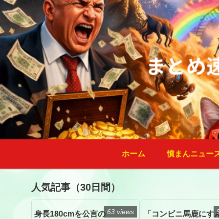
ホーム
憤まんニュー
人気記事（30日間）
63 views
身長180cmを公言の
「コンビニ馬鹿にす