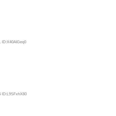
1 ID:X40AlGeq0
26 ID:L9SFxhX80