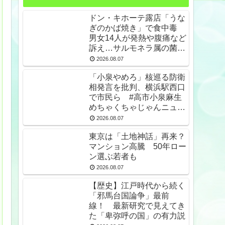
ドン・キホーテ露店「うな
ぎのかば焼き」で食中毒
男女14人が発熱や腹痛など
訴え…サルモネラ属の菌検
出
2026.08.07
「小泉やめろ」核巡る防衛
相発言を批判、横浜駅西口
で市民ら #高市小泉麻生
めちゃくちゃじゃんニュー
スdeプロテスト
2026.08.07
東京は「土地神話」再来？
マンション高騰 50年ロー
ン選ぶ若者も
2026.08.07
【歴史】江戸時代から続く
「邪馬台国論争」最前
線！ 最新研究で見えてき
た「卑弥呼の国」の有力説