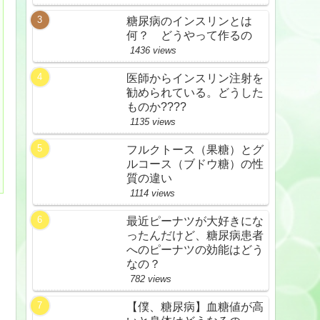
糖尿病のインスリンとは
何？ どうやって作るの
1436 views
医師からインスリン注射を
勧められている。どうした
ものか????
1135 views
フルクトース（果糖）とグ
ルコース（ブドウ糖）の性
質の違い
1114 views
最近ピーナツが大好きにな
ったんだけど、糖尿病患者
へのピーナツの効能はどう
なの？
782 views
【僕、糖尿病】血糖値が高