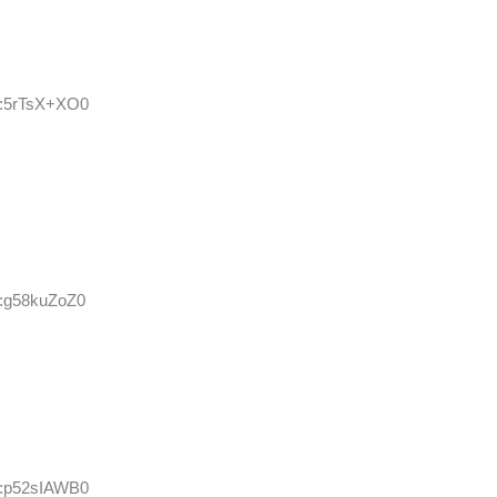
D:5rTsX+XO0
D:g58kuZoZ0
D:p52sIAWB0