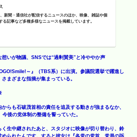
ス
ースは、新聞・通信社が配信するニュースのほか、映像、雑誌や個
する記事など多種多様なニュースを掲載しています。
想いが物議、SNSでは“過剰賛美”と冷ややか声
GO!Smile!～』（TBS系）に出演。参議院選挙で躍進し
、さまざまな指摘が集まっている。
奈
内からも石破茂首相の責任を追及する動きが強まるなか、
、今後の党体制の整備を誓っていた。
らく生中継されたあと、スタジオに映像が切り替わり、鈴
求められたんです。すると彼女は『各党の党首、党員の訴