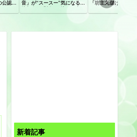
の公認、
音」が“スースー”気になる指
「坊主丸儲け」は過
摘相次ぐ「割れて擦れた声に
ほとんどが年収３０
聴こえる。聴きづらい」
下「地方の寺の僧侶
すぎる現実
新着記事