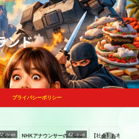
プライバシーポリシー
42 views
42 views
復権促
NHKアナウンサーの「摩擦
【社会】お布施、戒