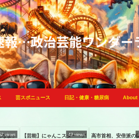
ス
芸スポニュース
日記・健康・糖尿病
About
52 views
43 views
んなよ」
【芸能】にゃんこスター・ア
高市首相、安倍派の