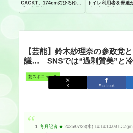
GACKT、174cmのひろゆき
トイレ利用者を脅迫
氏と身長差“ほぼなし”でネッ
ビニ店経営者2人を逮
トざわつき イベントでの写
真が話題
【芸能】鈴木紗理奈の参政党と
議… SNSでは“過剰賛美”と
芸スポニュース
X
Facebook
1:
冬月記者 ★
2025/07/23(水) 19:19:10.09 ID:Zgm