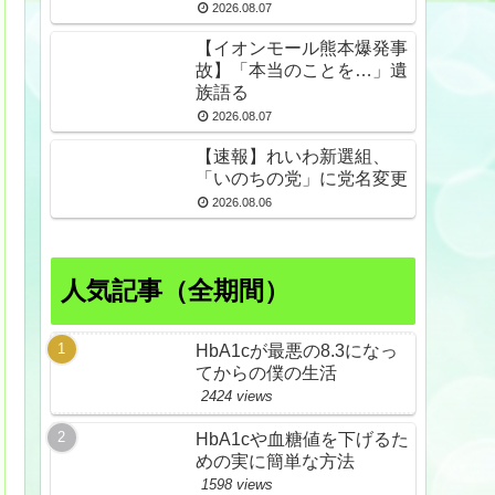
倒産も発生
2026.08.07
【イオンモール熊本爆発事
故】「本当のことを…」遺
族語る
2026.08.07
【速報】れいわ新選組、
「いのちの党」に党名変更
2026.08.06
人気記事（全期間）
HbA1cが最悪の8.3になっ
てからの僕の生活
2424 views
HbA1cや血糖値を下げるた
めの実に簡単な方法
1598 views