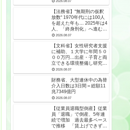
2026.08.07
【法務省】“無期刑の仮釈
放数“ 1970年代には100人
を超えた年も… 2025年は4
人、「終身刑化」へ進む
無期受刑者は24年末で
2026.08.07
1650人★2
【文科省】女性研究者支援
に補助、１大学に年間５０
００万円…出産・子育と両
立できる環境整備し研究力
底上げ
2026.08.07
財務省、大型連休中の為替
介入日数は3日間＝総額11
兆7349億円
2026.08.07
【従業員退職型倒産】従業
員「退職」で倒産、5年連
続で増加 過去最多ペース
で推移 「賃上げできず」