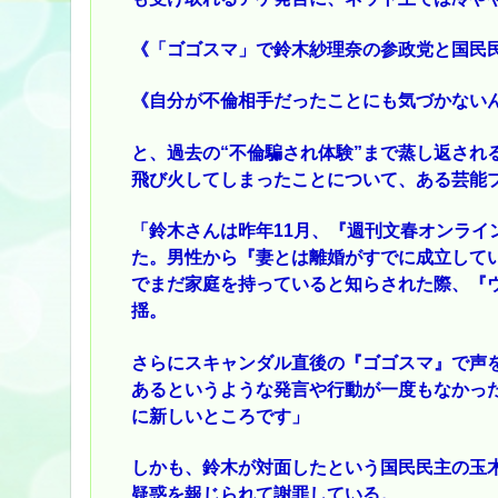
《「ゴゴスマ」で鈴木紗理奈の参政党と国民
《自分が不倫相手だったことにも気づかない
と、過去の“不倫騙され体験”まで蒸し返され
飛び火してしまったことについて、ある芸能
「鈴木さんは昨年11月、『週刊文春オンライ
た。男性から『妻とは離婚がすでに成立して
でまだ家庭を持っていると知らされた際、『
揺。
さらにスキャンダル直後の『ゴゴスマ』で声
あるというような発言や行動が一度もなかっ
に新しいところです」
しかも、鈴木が対面したという国民民主の玉木
疑惑を報じられて謝罪している。