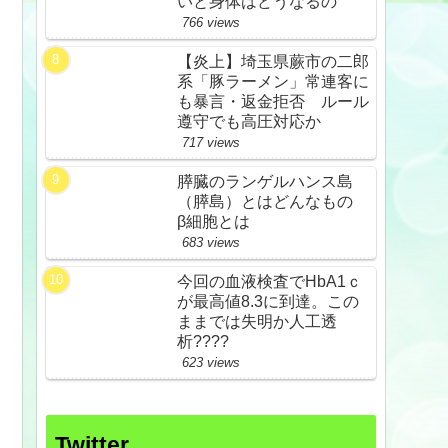
いと身体はどうなるの
766 views
【炎上】埼玉県蕨市の二郎
系「豚ラーメン」常連客に
も暴言・返金拒否 ルール
遵守でも高圧対応か
717 views
膵臓のランゲルハンス島
（膵島）とはどんなもの
β細胞とは
683 views
今回の血液検査でHbA1ｃ
が最高値8.3に到達。この
ままでは失明か人工透
析????
623 views
Twitter