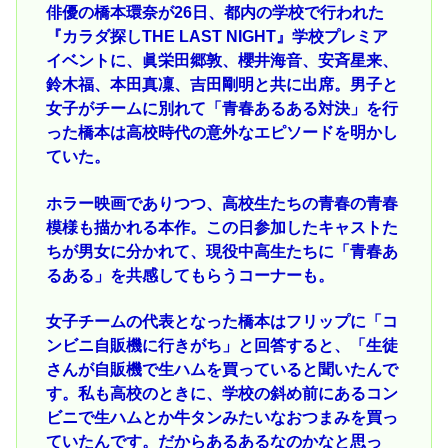
俳優の橋本環奈が26日、都内の学校で行われた
『カラダ探しTHE LAST NIGHT』学校プレミア
イベントに、眞栄田郷敦、櫻井海音、安斉星来、
鈴木福、本田真凜、吉田剛明と共に出席。男子と
女子がチームに別れて「青春あるある対決」を行
った橋本は高校時代の意外なエピソードを明かし
ていた。
ホラー映画でありつつ、高校生たちの青春の青春
模様も描かれる本作。この日参加したキャストた
ちが男女に分かれて、現役中高生たちに「青春あ
るある」を共感してもらうコーナーも。
女子チームの代表となった橋本はフリップに「コ
ンビニ自販機に行きがち」と回答すると、「生徒
さんが自販機で生ハムを買っていると聞いたんで
す。私も高校のときに、学校の斜め前にあるコン
ビニで生ハムとか牛タンみたいなおつまみを買っ
ていたんです。だからあるあるなのかなと思っ