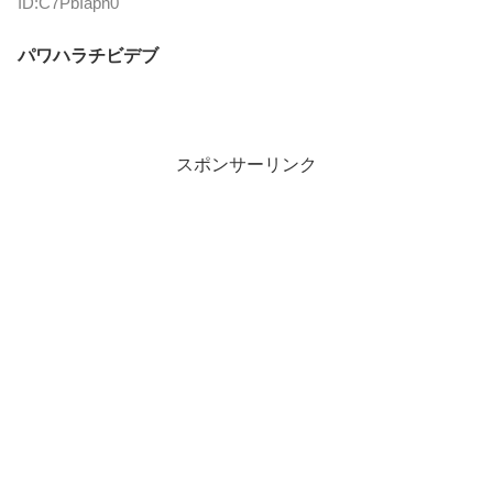
ID:C7PbIapn0
パワハラチビデブ
スポンサーリンク