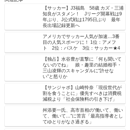
【サッカー】J3福島 58歳 カズ・三浦
知良がスタメン！ Jリーグ開幕戦は9
年ぶり、J公式戦は1795日ぶり 最年
長出場記録更新へ
アメリカでサッカー人気が加速…3番
目の人気スポーツに！ 1位：アメフ
ト 2位：バスケ 3位：サッカー★4
【独占】水谷豊が直撃に「何も聞いて
ないのでね」 娘・趣里の結婚相手・
三山凌輝のスキャンダルに“許せな
い”と怒りか
【サンジャポ】山崎怜奈「現役世代が
割を食うことに」優先すべきは消費税
減税より「社会保険料の引き下げ」
舛添要一氏、高市首相の“働いて、働い
て、働いて…”に苦言「最高指導者とし
てゆとりがなさ過ぎる」