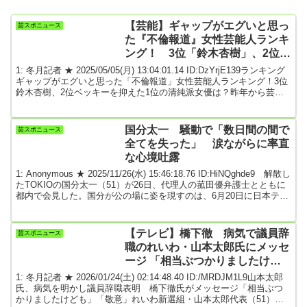
【芸能】ギャップがエグいと思っ
芸スポニュース
た『不倫報道』女性芸能人ランキ
ング！ 3位「鈴木杏樹」、2位
「ベッキー」を抑えた1位の清純
1: 冬月記者 ★ 2025/05/05(月) 13:04:01.14 ID:DzYrjE139ランキング
派女優は？
ギャップがエグいと思った「不倫報道」女性芸能人ランキング！3位
鈴木杏樹、2位ベッキーを抑えた1位の清純派女優は？昨年から芸能
人の不倫報道が相次いでいる。なかでも清純派女優や愛妻家の俳優
など、浮気とかけ離れたイメージを持つ芸能人のスキャンダルはイ
ンパクトが大きい。好感度が高い芸能人ほど、レギュラー番組やCM
国分太一 騒動で「数日間の間で
芸スポニュース
降板など仕事面でのダメージは甚大で、一度落ちたイメージを回復
全てを失った」 涙ながらに率直
するのも容易ではない。そこで...
な心境吐露
1: Anonymous ★ 2025/11/26(水) 15:46:18.76 ID:HiNQghde9 解散し
たTOKIOの国分太一（51）が26日、代理人の菰田優弁護士とともに
都内で会見した。国分が公の場に姿を現すのは、6月20日に日本テレ
ビが国分に過去にコンプライアンス上の問題行為が複数あったとし
て、同局の人気バラエティー「ザ！鉄腕！DASH！！」の降板を発表
して以来、初となる。騒動後の率直な気持ちを打ち明けた。【写
【テレビ】橋下徹 病気で議員辞
芸スポニュース
真】会見で頭を下げる国分太一氏会見場に眼鏡、スーツ姿、やつれ
職のれいわ・山本太郎氏にメッセ
た表情で現れ...
ージ 「相当ぶつかりましたけど
も」「敬意」
1: 冬月記者 ★ 2026/01/24(土) 02:14:48.40 ID:/MRDJM1L9山本太郎
氏、病気を明かし議員辞職表明 橋下徹氏がメッセージ「相当ぶつ
かりましたけども」「敬意」れいわ新選組・山本太郎代表（51）が