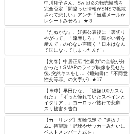
中川翔子さん、Switch2の転売疑惑を
完全否定「間違った情報がSNSで拡散
されて悲しい」アンチ「当選メールか
レシートみせろ」 ★３
『たぬかな』、妊娠公表後に「裏切り
やがって」「流産しろ」「障がい者を
産んで」の心ない声嘆く「日本はなん
て国になってしまったんだ」
【文春】中居正広 “性暴力”の全貌が分
かった！SMAPのライブ映像を見せた
後､突然キスをし…《通知書に「不同意
性交等罪」の文字が》★17
【卓球】早田ひな、「総額100万スら
れた」「ずっと憧れていたスペインと
イタリア…」ヨーロッパ旅行で悲劇
スリ被害を告白
【カーリング】五輪低迷で〝選抜チー
ム〟待望論「野球やサッカーみたいに
ベストメンバー方式を」