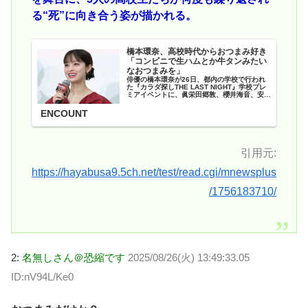
る“死”に向き合う姿が描かれる。
橋本環奈、高校時代からおつまみ好き
「コンビニで生ハムとか牛タンみたい
なおつまみを」
俳優の橋本環奈が26日、都内の学校で行われ
た『カラダ探しTHE LAST NIGHT』学校プレ
ミアイベントに、眞栄田郷敦、櫻井海音、安斉
星来、鈴木福、本田真凜、吉田剛明と共に出
席。男子と女子がチームに別れて「青春あるあ
ENCOUNT
る対決」を行った橋本は高校時代の意外なエピ
ソードを明かしていた。
引用元:
https://hayabusa9.5ch.net/test/read.cgi/mnewsplus
/1756183710/
2:
名無しさん＠恐縮です
2025/08/26(火) 13:49:33.05
ID:nV94L/Ke0