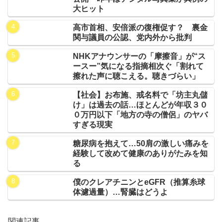
大ヒット
高市首相、安倍派の復権促す？ 裏金
関与議員の公認、党内外から批判
NHKアナウンサーの「摩擦音」が“ス
ースー”気になる指摘相次ぐ「割れて
擦れた声に聴こえる。聴きづらい」
【社会】お布施、戒名料で「坊主丸儲
け」は過去の話…ほとんどが年収３０
０万円以下「地方の寺の僧侶」のヤバ
すぎる現実
糖尿病を抱えて…50肩の激しい痛みを
経験して改めて健康のありがたみを知
る
僕のクレアチニンとeGFR（推算糸球
体濾過量）…腎臓はどうよ
関連記事