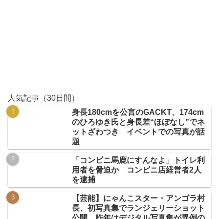
人気記事（30日間）
身長180cmを公言のGACKT、174cm
のひろゆき氏と身長差“ほぼなし”でネ
ットざわつき イベントでの写真が話
題
「コンビニ馬鹿にすんなよ」トイレ利
用者を脅迫か コンビニ店経営者2人
を逮捕
【芸能】にゃんこスター・アンゴラ村
長、初写真集でランジェリーショット
公開 昨年はデジタル写真集が異例の