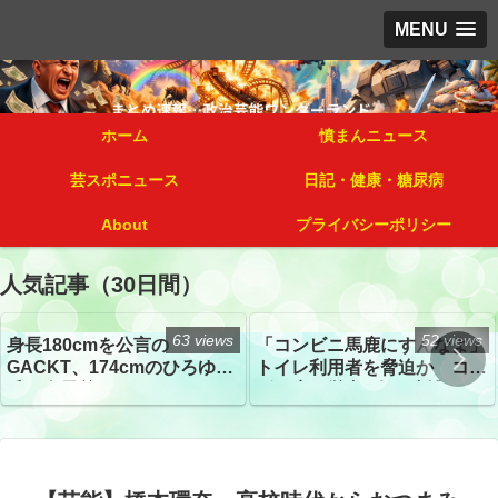
MENU
ホーム
憤まんニュース
芸スポニュース
日記・健康・糖尿病
About
プライバシーポリシー
人気記事（30日間）
63 views
52 views
身長180cmを公言の
「コンビニ馬鹿にすんなよ」
GACKT、174cmのひろゆき
トイレ利用者を脅迫か コン
氏と身長差“ほぼなし”でネッ
ビニ店経営者2人を逮捕
トざわつき イベントでの写
真が話題