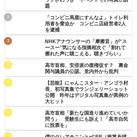
題
「コンビニ馬鹿にすんなよ」トイレ利
用者を脅迫か コンビニ店経営者2人
を逮捕
NHKアナウンサーの「摩擦音」が“ス
ースー”気になる指摘相次ぐ「割れて
擦れた声に聴こえる。聴きづらい」
高市首相、安倍派の復権促す？ 裏金
関与議員の公認、党内外から批判
【芸能】にゃんこスター・アンゴラ村
長、初写真集でランジェリーショット
公開 昨年はデジタル写真集が異例の
大ヒット
高市首相「新たな国造り進めていいか
問う」 受験生にも訴え！「高市自民
に投票を」
僕のクレアチニンとeGFR（推算糸球