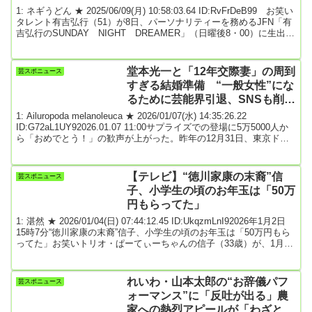
1: ネギうどん ★ 2025/06/09(月) 10:58:03.64 ID:RvFrDeB99 お笑い
タレント有吉弘行（51）が8日、パーソナリティーを務めるJFN「有
吉弘行のSUNDAY NIGHT DREAMER」（日曜後8・00）に生出演
し、3日に肺炎のため89歳で死去した巨人軍終身名誉監督の長嶋茂雄
さんを巡る報道について、思いを語った。長嶋さんの葬儀・告別式
がこの日、都内斎場でしめやかに営まれ、親族や葬儀委員長の巨
堂本光一と「12年交際妻」の周到
芸スポニュース
人・山口寿一オーナー（68）やソフトバンク・王貞治球団会長
すぎる結婚準備 “一般女性”にな
（85）、巨...
るために芸能界引退、SNSも削
除 知人と経営していたカフェも
1: Ailuropoda melanoleuca ★ 2026/01/07(水) 14:35:26.22
閉店
ID:G72aL1UY92026.01.07 11:00サプライズでの登場に5万5000人か
ら「おめでとう！」の歓声が上がった。昨年の12月31日、東京ドー
ムで開催されたSTARTO ENTERTAINMENT所属アーティストによる
年越しライブに堂本光一（47才）が姿を見せたのだ。舞台では、光
一が作・構成・演出・主演を務めたミュージカル『Endless
【テレビ】“徳川家康の末裔”信
芸スポニュース
SHOCK』に出演経験のあるtime...
子、小学生の頃のお年玉は「50万
円もらってた」
1: 湛然 ★ 2026/01/04(日) 07:44:12.45 ID:UkqzmLnI92026年1月2日
15時7分“徳川家康の末裔”信子、小学生の頃のお年玉は「50万円もら
ってた」お笑いトリオ・ぱーてぃーちゃんの信子（33歳）が、1月1
日に放送されたバラエティ番組「バナナサンド 元日SP」（TBS系）
に出演。小学生の頃、お年玉は「50万円もらってた」と語った。こ
の日、ゲストたちに「（子どもの頃）お年玉とかもらいました？」
れいわ・山本太郎の“お辞儀パフ
芸スポニュース
と聞いていく中で、バナナマン・設楽統が「みんな信子の家系の
ォーマンス”に「反吐が出る」農
話、知って...
家への熱烈アピールが「わざとら