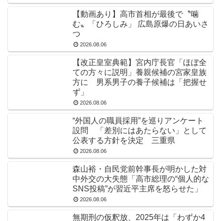
【動画あり】高市首相が最後で〝噛
む〟「ひろしみ」 広島原爆の日あいさ
つ
2026.08.06
【改正皇室典範】宮内庁長官「ほぼ全
ての方々に説明」養親候補の宮家皇族
方に 男系男子の養子候補は「把握せ
ず」
2026.08.06
“外国人の職員採用”を巡りアンケート
設問 「差別にはあたらない」として
公表する方針を決定 三重県
2026.08.06
森山裕・自民党前幹事長が明かした対
中外交の大失態「高市総理の“個人的な
SNS投稿”が習近平主席を怒らせた」
2026.08.06
無期刑の仮釈放、2025年は「わずか4