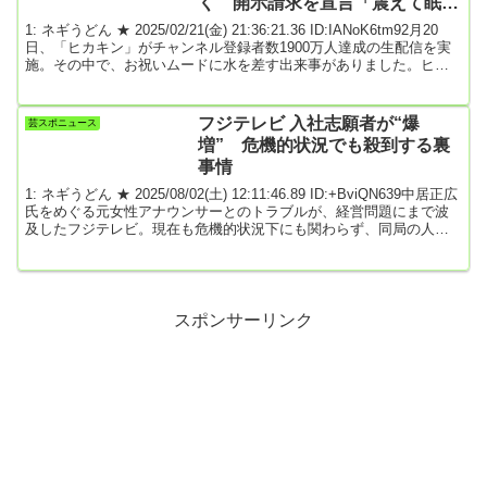
く 開示請求を宣言「震えて眠れ
や」「事務所総出」
1: ネギうどん ★ 2025/02/21(金) 21:36:21.36 ID:IANoK6tm92月20
日、「ヒカキン」がチャンネル登録者数1900万人達成の生配信を実
施。その中で、お祝いムードに水を差す出来事がありました。ヒカ
キン、生配信中にマックデリバリーが届く登録者100万人の区切りを
達成するタイミングで毎回生配信を実施しているヒカキン。前回の
1800万人達成からは9カ月ぶりの配信です。ヒカキンは配信開始から
フジテレビ 入社志願者が“爆
芸スポニュース
30分ほどで1900万人を達成すると、恒例のコーラで乾杯。「かかっ
増” 危機的状況でも殺到する裏
てこいよ200...
事情
1: ネギうどん ★ 2025/08/02(土) 12:11:46.89 ID:+BviQN639中居正広
氏をめぐる元女性アナウンサーとのトラブルが、経営問題にまで波
及したフジテレビ。現在も危機的状況下にも関わらず、同局の人事
関係者らが安堵の溜息を漏らしている。にわかに信じがたいのだ
が、新卒の志願者が爆増しているというのだ。「営業やコンテンツ
ビジネス部門を除く部署で、学生のインターンを6月締め切りで募
集。例年ならば3000人弱の応募だが、この年に限って4000人近い志
願者が集まったそうです」（フ...
スポンサーリンク