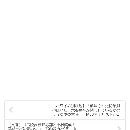
【ハワイの別荘地】「解雇された従業員
の腹いせ。大谷翔平が関与しているかの
ような虚偽主張」 MLBアナリストが訴
訟についてコメント
【文春】《広陵高校野球部》中村奨成の
同期生が決意の告白「部内暴力の”悪しき