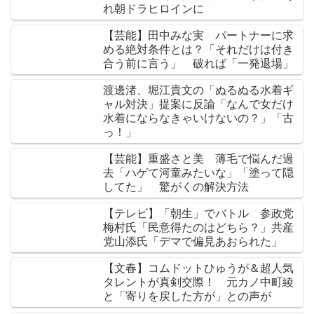
れ朝ドラヒロインに
【芸能】田中みな実 パートナーに求
める絶対条件とは？「それだけは付き
合う前に言う」 破れば「一発退場」
渡邊渚、堀江貴文の「ぬるぬる水着ギ
ャル対決」提案に反論「なんで女だけ
水着にならなきゃいけないの？」「古
っ！」
【芸能】重盛さと美 薄毛で悩んだ過
去「ハゲて河童みたいな」「塗って隠
してた」 驚がくの解決方法
【テレビ】「朝生」でバトル 参政党
梅村氏「民意得たのはどちら？」共産
党山添氏「デマで偏見あおられた」
【文春】コムドットひゅうが＆超人気
タレントが真剣交際！ 元カノ中町綾
と「寄りを戻した方が」との声が