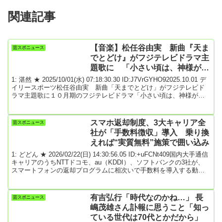
関連記事
【音楽】松任谷由実 新曲『天ま
芸スポニュース
でとどけ』がフジテレビドラマ主
題歌に 「小さい頃は、神様がい
て」
1: 湛然 ★ 2025/10/01(水) 07:18:30.30 ID:J7VrGYHO92025.10.01 デ
イリースポーツ松任谷由実 新曲「天までとどけ」がフジテレビド
ラマ主題歌に１０月期のフジテレビドラマ「小さい頃は、神様がい
て」で主題歌を務める松任谷由実シンガー・ソングライターの松任
谷由実（７１）が、１０月９日スタートのフジテレビ系ドラマ「小
さい頃は、神様がいて」（木曜、後１０・００）で主題歌を担当す
スマホ返却制度、3大キャリア全
芸スポニュース
ることが分かった。１１月１８日に発売される４０枚目オリジナル
社が「手数料徴収」導入 乗り換
アルバム「Ｗｏｒｍｈｏｌ...
えれば“実質無料”施策で囲い込み
1: どどん ★ 2026/02/22(日) 14:30:56.05 ID:+uFCNt409国内大手通信
キャリアのうちNTTドコモ、au（KDDI）、ソフトバンクの3社が、
スマートフォンの返却プログラムに相次いで手数料を導入する動き
を見せ、プログラム利用者の間で話題になっている。直近ではauが2
月26日から従来の「スマホトクするプログラム」を刷新し、「スマ
ホトクするプログラム＋」を導入することを明らかにした。旧プロ
有吉弘行「時代なのかね…」 長
芸スポニュース
グラムでは返却だけで残価が免除されており、破損などがない場合
嶋茂雄さん訃報に思うこと「知っ
はその他の費用は発生...
ている世代は70代とかだから」