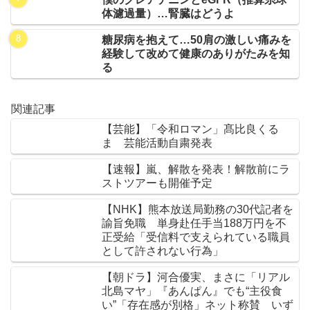
体濾過量）…腎臓はどうよ
糖尿病を抱えて…50肩の激しい痛みを
経験して改めて健康のありがたみを知
る
関連記事
【芸能】「令和ロマン」髙比良くる
ま 芸能活動自粛発表
【速報】嵐、解散を発表！解散前にラ
ストツアーも開催予定
【NHK】熊本放送局勤務の30代記者を
諭旨免職 単身赴任手当188万円を不
正受給「受信料で支えられている職員
として許されない行為」
【朝ドラ】河合優実、まさに「リアル
北島マヤ」『あんぱん』でも“主役食
い”「存在感が別格」ネット称賛 いず