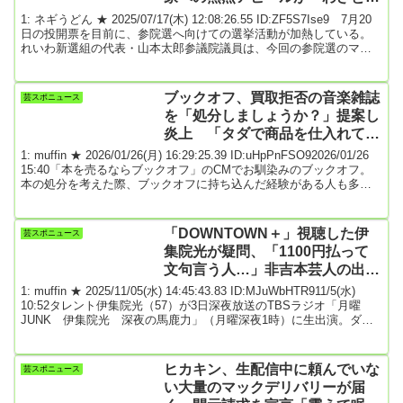
しい」
1: ネギうどん ★ 2025/07/17(木) 12:08:26.55 ID:ZF5S7Ise9 7月20
日の投開票を目前に、参院選へ向けての選挙活動が加熱している。
れいわ新選組の代表・山本太郎参議院議員は、今回の参院選のマニ
フェストである「食と農業を守る」をアピールするため農家を訪問
し、農業に従事する人たちに頭を下げる写真を公開した。「これま
でも散々パフォーマンス的な活動をおこなってきた山本議員。7月15
ブックオフ、買取拒否の音楽雑誌
芸スポニュース
日にはれいわ新選組の公式インスタグラムに街頭演説の様子をアッ
を「処分しましょうか？」提案し
プしたのですが、現政党の政策...
炎上 「タダで商品を仕入れて
る」説の真相を運営会社に聞いた
1: muffin ★ 2026/01/26(月) 16:29:25.39 ID:uHpPnFSO92026/01/26
15:40「本を売るならブックオフ」のCMでお馴染みのブックオフ。
本の処分を考えた際、ブックオフに持ち込んだ経験がある人も多い
だろう。しかし現在X上では、ブックオフ店員から受けた提案の内容
が波紋を呼んでいるのだ。ことの発端は20日、とあるXユーザーが投
稿したポスト。ブックオフに音楽雑誌『レコードコレクターズ』を
「DOWNTOWN＋」視聴した伊
芸スポニュース
持ち込んだところ、「最新号ではないから」という理由で買取拒否
集院光が疑問、「1100円払って
を受け...
文句言う人…」非吉本芸人の出演
巡る声に「嫌ならやめれば」
1: muffin ★ 2025/11/05(水) 14:45:43.83 ID:MJuWbHTR911/5(水)
10:52タレント伊集院光（57）が3日深夜放送のTBSラジオ「月曜
JUNK 伊集院光 深夜の馬鹿力」（月曜深夜1時）に生出演。ダウ
ンタウンによる有料配信独自プラットフォーム「DOWNTOWN＋」
を視聴した上で感想を述べた。若手芸人たちと「DOWNTOWN＋」
を視聴したと明かした。「俺はダウンタウン大好き世代。いっぱい
ヒカキン、生配信中に頼んでいな
芸スポニュース
お世話になってるし。1000円は稼いでるから」と切り出した。
い大量のマックデリバリーが届
「大...