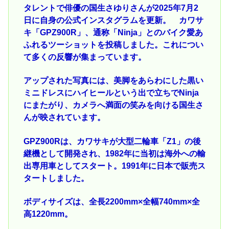
タレントで俳優の国生さゆりさんが2025年7月2
日に自身の公式インスタグラムを更新。 カワサ
キ「GPZ900R」、通称「Ninja」とのバイク愛あ
ふれるツーショットを投稿しました。これについ
て多くの反響が集まっています。
アップされた写真には、美脚をあらわにした黒い
ミニドレスにハイヒールという出で立ちでNinja
にまたがり、カメラへ満面の笑みを向ける国生さ
んが映されています。
GPZ900Rは、カワサキが大型二輪車「Z1」の後
継機として開発され、1982年に当初は海外への輸
出専用車としてスタート。1991年に日本で販売ス
タートしました。
ボディサイズは、全長2200mm×全幅740mm×全
高1220mm。