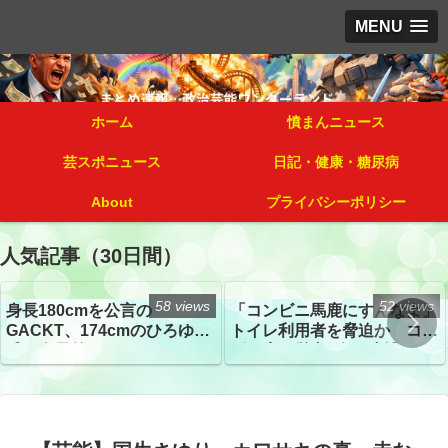
MENU
ホーム
憤まんニュース
芸スポニュース
日記・健康・糖尿病
About
プライバシーポリシー
人気記事（30日間）
58 views
52 views
身長180cmを公言の
「コンビニ馬鹿にすんなよ」
GACKT、174cmのひろゆき
トイレ利用者を脅迫か コン
氏と身長差“ほぼなし”でネッ
ビニ店経営者2人を逮捕
トざわつき イベントでの写
真が話題