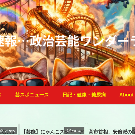
ス
芸スポニュース
日記・健康・糖尿病
About
52 views
43 views
んなよ」
【芸能】にゃんこスター・ア
高市首相、安倍派の