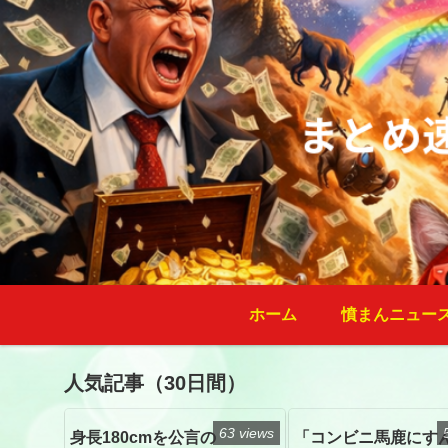
ホーム
憤まんニュー
人気記事（30日間）
63 views
身長180cmを公言の
「コンビニ馬鹿にす