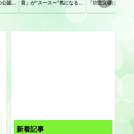
の公認、
音」が“スースー”気になる指
「坊主丸儲け」は過
摘相次ぐ「割れて擦れた声に
ほとんどが年収３０
聴こえる。聴きづらい」
下「地方の寺の僧侶
すぎる現実
新着記事