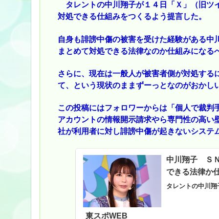
タレントの中川翔子が１４日「Ｘ」（旧ツイ
対処できる仕組みをつくるよう提言した。
自身も誹謗中傷の被害を受けた経験がある中
まとめて対処できる法律なのか仕組みになる
さらに、現在は一般人が被害者側が対処する
て、という現状のままずーっとなのがおかし
この投稿にはフォロワーからは「個人で裁判
アカウントの情報開示請求やら専門性の高い
社が利用者に対し誹謗中傷が起きないシステ
中川翔子 Ｓ
できる法律か仕
タレントの中川翔
東スポWEB