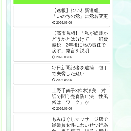
【速報】れいわ新選組、
「いのちの党」に党名変更
2026.08.06
【高市首相】「私が総裁か
どうかとは分けて」 消費
減税「2年後に私の責任で
戻す」発言を説明
2026.08.06
毎日新聞記者を逮捕 包丁
で夫脅した疑い
2026.08.06
上野千鶴子×鈴木涼美 対
話で問う売春防止法 性風
俗は「ワーク」か
2026.08.06
もみほぐしマッサージ店で
従業員女性にわいせつ行為
か 男を逮捕 福島・郡山