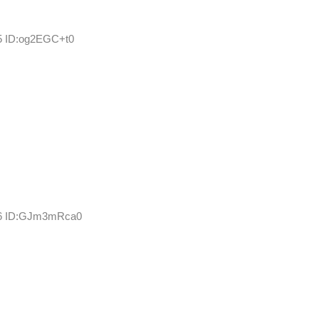
65 ID:og2EGC+t0
.06 ID:GJm3mRca0