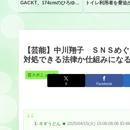
GACKT、174cmのひろゆき
トイレ利用者を脅迫
氏と身長差“ほぼなし”でネッ
ビニ店経営者2人を逮
トざわつき イベントでの写
真が話題
【芸能】中川翔子 ＳＮＳめ
対処できる法律か仕組みにな
芸スポニュース
X
Facebook
1:
ネギうどん ★
2025/04/15(火) 15:06:08.06 ID: