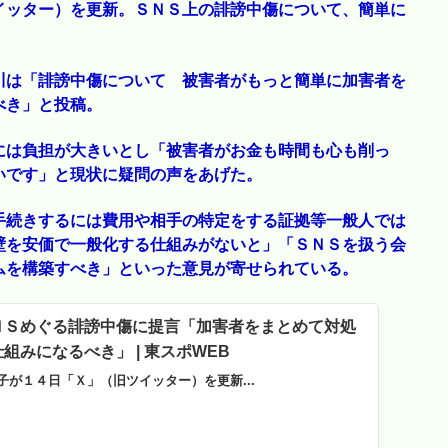
ッター）を更新。ＳＮＳ上の誹謗中傷について、簡単に
川は「誹謗中傷について 被害者がもっと簡単に加害者を
べき」と投稿。
には負担が大きいとし「被害者がお金も時間も心も削っ
いです」と現状に疑問の声をあげた。
手続きするには費用や相手の特定をする証拠等一般人では
壁を安価で一般化する仕組みがないと」「ＳＮＳを扱う会
ムを構築すべき」といった意見が寄せられている。
ＮＳめぐる誹謗中傷に提言「加害者をまとめて対処
組みになるべき」 | 東スポWEB
子が１４日「Ｘ」（旧ツイッター）を更新...