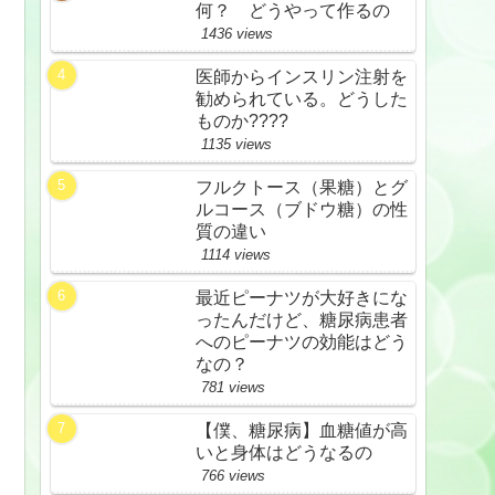
何？ どうやって作るの
1436 views
医師からインスリン注射を
勧められている。どうした
ものか????
1135 views
フルクトース（果糖）とグ
ルコース（ブドウ糖）の性
質の違い
1114 views
最近ピーナツが大好きにな
ったんだけど、糖尿病患者
へのピーナツの効能はどう
なの？
781 views
【僕、糖尿病】血糖値が高
いと身体はどうなるの
766 views