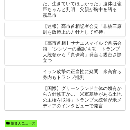
た、生きていてほしかった」遺体は嶺
臣ちゃんと判明 父親が胸中を語る
霧島市
【速報】高市首相記者会見「非核三原
則を政策上の方針として堅持」
【高市首相】サナエスマイルで首脳会
談 “シンゾーの通訳”も功 トランプ
大統領から「真珠湾」発言も親密さ際
立つ
イラン攻撃の正当性に疑問 米高官ら
身内もトランプ批判
【国際】グリーンランド全体の領有か
ら方針修正か…「米軍基地がある土地
の主権を取得」トランプ大統領が米メ
ディアのインタビューで発言
憤まんニュース