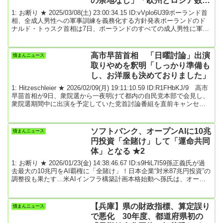
の余地なし」「欧州とロシア数年
内に戦争の可能性」
1: お断り ★ 2025/03/08(土) 23:00:34.15 ID:vVplo6U39ポーランド首
相、全成人男性への軍事訓練を義務化する方針発表ポーランドのド
ナルド・トゥスク首相は7日、ポーランドのすべての成人男性に軍事
訓練を受けさせる計画を立案中だと話した。トゥスク氏はさらに、
欧州をフランスの傘の下に収めるというフランス案についても「慎
重に検討している」、「まず第一に、その兵器に対する権限という
高市早苗首相 「日曜討論」出演
憤まんニュース
意味で、詳細を知りたい」と述べた。トゥスク氏は、ウクライナが
取りやめを釈明「しっかり準備も
核兵器を放棄した後に侵略されたこ...
し、お洋服も決めておりました」
1: Hitzeschleier ★ 2026/02/09(月) 19:11:10.59 ID:R1FHbKJ/9 高市
早苗首相が9日、衆院選から一夜明けて都内の自民党本部で会見し、
衆院選期間中に出演を予定していた党首討論番組を直前キャンセル
したことについて釈明した。8日に投開票された衆院選で、公示前
198議席だった自民は、単独で3分の2を超える316議席（315＋追加
公認1）を獲得した。一つの政党が単独で3分の2以上の議席を獲得す
ソフトバンク、オープンAIに10兆
憤まんニュース
るのは、戦後初めて。高市人気の高さ、期待感が如実に表れる結果
円投資「全賭け」して「運命共同
とな...
体」となる ★2
1: お断り ★ 2026/01/23(金) 14:38:46.67 ID:s9HiL7I59孫正義氏が過
去最大の10兆円をAI覇権に「全賭け」！日本企業“対米87兆円投資”の
調整役も果たす…米AIインフラ構築計画本格始動へ孫氏は、オープ
ンAIを中核に、SBGのポートフォリオを一気に入れ替えた。その投
資総額は実に10兆円規模にのぼる。新型コロナウイルスの感染拡大
を経て米中対立が一気に激化すると、それまでポートフォリオの中
【兵庫】県の財政指標、算定誤り
憤まんニュース
核だった中国アリババ集団の株式を全て売却し、脱中国の動きを鮮
で悪化 30年度、都道府県初の
明にした。孫氏は...