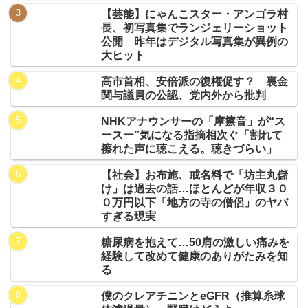
【芸能】にゃんこスター・アンゴラ村
長、初写真集でランジェリーショット
公開 昨年はデジタル写真集が異例の
大ヒット
高市首相、安倍派の復権促す？ 裏金
関与議員の公認、党内外から批判
NHKアナウンサーの「摩擦音」が“ス
ースー”気になる指摘相次ぐ「割れて
擦れた声に聴こえる。聴きづらい」
【社会】お布施、戒名料で「坊主丸儲
け」は過去の話…ほとんどが年収３０
０万円以下「地方の寺の僧侶」のヤバ
すぎる現実
糖尿病を抱えて…50肩の激しい痛みを
経験して改めて健康のありがたみを知
る
僕のクレアチニンとeGFR（推算糸球