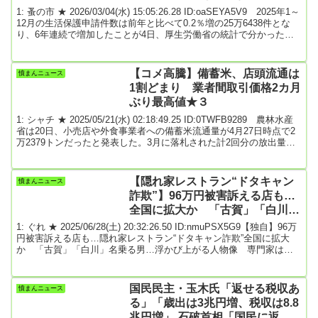
1: 蚤の市 ★ 2026/03/04(水) 15:05:26.28 ID:oaSEYA5V9 2025年1～
12月の生活保護申請件数は前年と比べて0.2％増の25万6438件とな
り、6年連続で増加したことが4日、厚生労働省の統計で分かった。
現行の調査方式になった13年以降で最多。単身の高齢者に加え、現
役世代も多い。長引く物価高が影響したとみられる。厚労省の統計
（25年3月までは確定値、4月以降は速報値）に基づき、共同通信が
【コメ高騰】備蓄米、店頭流通は
憤まんニュース
年間の申請件数を集計した。25年12月の生活保護申請件数は1万8586
1割どまり 業者間取引価格2カ月
件...
ぶり最高値★３
1: シャチ ★ 2025/05/21(水) 02:18:49.25 ID:0TWFB9289 農林水産
省は20日、小売店や外食事業者への備蓄米流通量が4月27日時点で2
万2379トンだったと発表した。3月に落札された計2回分の放出量の
10.55％にとどまった。スーパー店頭に十分行き渡らない状態が続い
ている。4月にコメの集荷業者と卸売業者が売買した際の「相対取引
価格」も公表した。2024年産米の玄米60キロ当たりの価格は2万
【隠れ家レストラン“ドタキャン
憤まんニュース
7102円となり、2カ月ぶりに最高値を更新した。前月から1226円増え
詐欺”】96万円被害訴える店も…
た...
全国に拡大か 「古賀」「白川」
名乗る男…海外闇バイトの可能性
1: ぐれ ★ 2025/06/28(土) 20:32:26.50 ID:nmuPSX5G9【独自】96万
円被害訴える店も…隠れ家レストラン“ドタキャン詐欺”全国に拡大
か 「古賀」「白川」名乗る男…浮かび上がる人物像 専門家は海
外闇バイトの可能性指摘>>6/28(土) 10:13配信FNNプライムオンライ
ン狙われたのは、都内各地の“隠れ家レストラン”。イット!が報じ
た“ドタキャン詐欺”に、新たな動きがあった。“古賀を名乗る男”96万
国民民主・玉木氏「返せる税収あ
憤まんニュース
円の被害訴える店も実在する高校の職員だと偽り店を予約し、ドタ
る」「歳出は3兆円増、税収は8.8
キャ...
兆円増」 石破首相「国民に返せ