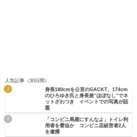
人気記事（30日間）
身長180cmを公言のGACKT、174cm
のひろゆき氏と身長差“ほぼなし”でネ
ットざわつき イベントでの写真が話
題
「コンビニ馬鹿にすんなよ」トイレ利
用者を脅迫か コンビニ店経営者2人
を逮捕