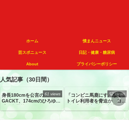
ホーム
憤まんニュース
芸スポニュース
日記・健康・糖尿病
About
プライバシーポリシー
人気記事（30日間）
61 views
52 views
身長180cmを公言の
「コンビニ馬鹿にすんなよ」
GACKT、174cmのひろゆき
トイレ利用者を脅迫か コン
氏と身長差“ほぼなし”でネッ
ビニ店経営者2人を逮捕
トざわつき イベントでの写
真が話題