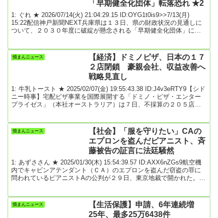
「早期健全化団体」転落恐れ ★2
1: ぐれ ★ 2026/07/14(火) 21:04:29.15 ID:OYG1t0is9>>7/13(月)
15:22配信神戸新聞NEXT兵庫県は１３日、県の財政状況の見通しに
ついて、２０３０年度に破綻が懸念される「早期健全化団体」に陥
る可能性があると明らかにした。県は８月にも「起債許可団体」へ
の移行が確実となっているが、財政指標のうち、収入に対する借金
返済額の割合を示す「実質公債費比率」の算定に誤りが見つかり、
【経済】ドミノピザ、日本の１７
憤まんニュース
指標がさらに悪化した。都道府県が早期健全化団体に転落した例は
２店閉鎖 豪親会社、収益改善へ
ない。有識者による検...
戦略見直し
1: 牛乳トースト ★ 2025/02/07(金) 19:55:43.38 ID:J4v3eRTY9【シド
ニー時事】宅配ピザ事業を国際展開する「ドミノ・ピザ・エンター
プライゼス」（本社オーストラリア）は７日、不採算の２０５店舗
を閉鎖すると発表した。このうち日本が１７２店舗に上る。出店戦
略を見直し、収益改善につながる地域に重点投資する。日本には現
在約１０００店舗あり、傘下のドミノ・ピザジャパンが運営してい
【社会】「服を守りたい」CAの
憤まんニュース
る。閉鎖対象の多くは、コロナ禍の需要急増に伴って新設された
エプロンを盗んだピアニスト、斉
が、その後の需要減やコスト上昇で採算...
藤被告の証言に法廷騒然
1: あずささん ★ 2025/01/30(木) 15:54:39.57 ID:AXX6nZGs9航空機
内でキャビンアテンダント（ＣＡ）のエプロンを盗んだ窃盗の罪に
問われているピアニストAの公判が２９日、東京地裁で開かれた。A
被告は数々の国際コンクールでの入賞経験があり、将来を嘱望され
たピアニストだったが、この日行われた被告人質問で、理解し難い
〝エプロン愛〟を語った。起訴状などによるとA被告は昨年４月、航
【生活保護】申請、6年連続増
憤まんニュース
空機内のギャレー（調理室）からＣＡのエプロンを盗んだ疑いが持
25年、最多25万6438件
たれている。A被告は起訴内容を認...