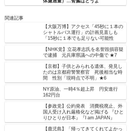
体濾過量）…腎臓はどうよ
関連記事
【大阪万博】アクセス「45秒に１本の
シャトルバス運行」の計画見直しも
「15秒に１本でも足りない可能性
【NHK党】立花孝志氏を名誉毀損容疑
で逮捕 元兵庫県議への中傷で ★7
【京都】子供とみられる遺体、発見し
たのは京都府警警察官 死後相当な時
間 性別「現時点で不明」★6
NY原油、一時4％超上昇 円安進行
162円台
【参政党】公約発表 消費税廃止、外
国人受け入れ厳格化など掲げる 『ひと
りひとりが日本』『I am JAPAN』
【鹿児島】「帰ってきてくれてよかっ