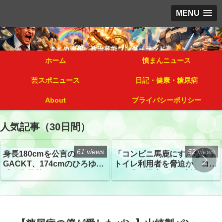
MENU
ホーム
憤まんニュース
芸スポニュース
日記・健康・糖尿病
About
プライバシーポリシー
人気記事（30日間）
61 views
52 views
身長180cmを公言の
「コンビニ馬鹿にすんなよ」
GACKT、174cmのひろゆき
トイレ利用者を脅迫か コン
氏と身長差“ほぼなし”でネッ
ビニ店経営者2人を逮捕
トざわつき イベントでの写
真が話題