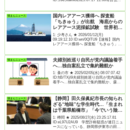
の無...
（51才）がNHK大河ドラマ『べらぼう』
に出演することが『女性セブン』の取材
でわかった。横浜流星（28才）演じる蔦
国内レアアース獲得へ 探査船
憤まんニュース
重こと蔦屋重三郎が小さな貸本屋を開い
「ちきゅう」が出航 海底からの
てから10年。日本橋に書店「耕書堂」を
レアアース泥採鉱試験 世界初の
開業し、全国に書物を流通させるという
夢への第一歩を踏み出した―現在、佳境
試み
1: 少考さん ★ 2026/01/12(月)
を迎えているNHK大河ドラマ『べらぼう
09:19:12.10 ID:wn/0QlTU9【速報】国内
～蔦重栄華乃夢噺～』は、後に江...
レアアース獲得へ 探査船「ちきゅう」が
出航 海底からのレアアース泥採鉱試
験 世界初の試み | TBS NEWS DIGTBS
テレビ 2026年1月12日(月) 08:56国産レ
夫婦別姓巡り自民が党内議論着手
憤まんニュース
アアースの開発実験が行われる日本の最
へ…独自案乱立で集約難航か
東端・南鳥島に向けて探査船が出航しま
した。探査船「ちきゅう」は、きょう
1: 蚤の市 ★ 2025/02/05(水) 08:07:07.42
（12日）午前9時すぎ、静岡市の清水港を
ID:ftB/TXjI9夫婦別姓巡り自民が党内議論
出航し、東京からおよそ2000キロ離れて
着手へ…独自案乱立で集約難航か、森山
いる南鳥島に向かいました。島周...
幹事長は党議拘束にも言及自民党は近
く、夫婦の姓（氏）を巡る党内議論に着
手する。立憲民主党や公明党などが選択
【静岡】田久保眞紀市長の知られ
憤まんニュース
的夫婦別姓制度の導入を求めているため
ざる“地味”な学生時代…「生まれ
で、自民内で意見集約を図っておく狙い
がある。党内は賛成派と慎重派で割れて
は千葉県船橋市」「今でいう陰キ
いるだけに、とりまとめは難航が予想さ
ャ」「高校時代は聖子ちゃんカッ
1: 樽悶 ★ 2025/08/27(水) 23:25:17.81
れる。「氏制度は家族の形にも関係する
ト」
ID:eL97U2AU9 学歴詐称疑惑が連日ニュ
テーマだ。論点や考え方を整理しながら
ースになっている、静岡県伊東市の田久
進めてもらいたい」。自...