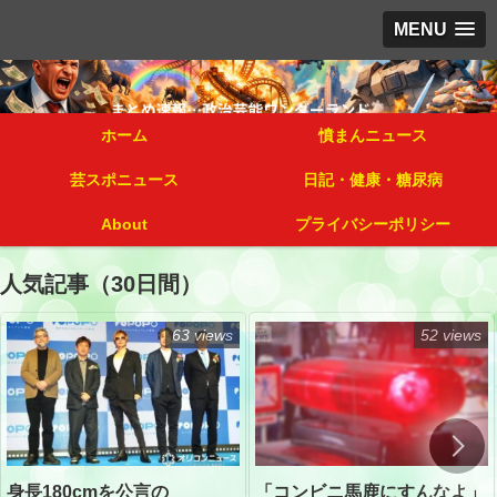
MENU
ホーム
憤まんニュース
芸スポニュース
日記・健康・糖尿病
About
プライバシーポリシー
人気記事（30日間）
63 views
52 views
「コンビニ馬鹿にすんなよ」
身長180cmを公言の