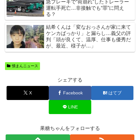
急ブレーキで“荷崩れ”したトレーラー
運転手死亡…非接触でも“罪”に問え
る？
結希くんは「変なおっさんが家に来て
ケンカばっかり」と漏らし…義父の評
判「頭が良くて、温厚、仕事も優秀だ
が、最近、様子が…」
憤まんニュース
シェアする
X
Facebook
はてブ
LINE
果糖ちゃんをフォローする