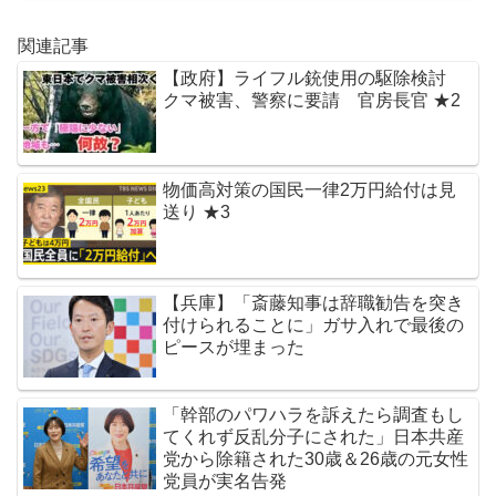
関連記事
【政府】ライフル銃使用の駆除検討
クマ被害、警察に要請 官房長官 ★2
物価高対策の国民一律2万円給付は見
送り ★3
【兵庫】「斎藤知事は辞職勧告を突き
付けられることに」ガサ入れで最後の
ピースが埋まった
「幹部のパワハラを訴えたら調査もし
てくれず反乱分子にされた」日本共産
党から除籍された30歳＆26歳の元女性
党員が実名告発