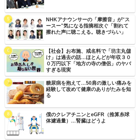
NHKアナウンサーの「摩擦音」が“ス
ースー”気になる指摘相次ぐ「割れて
擦れた声に聴こえる。聴きづらい」
【社会】お布施、戒名料で「坊主丸儲
け」は過去の話…ほとんどが年収３０
０万円以下「地方の寺の僧侶」のヤバ
すぎる現実
糖尿病を抱えて…50肩の激しい痛みを
経験して改めて健康のありがたみを知
る
僕のクレアチニンとeGFR（推算糸球
体濾過量）…腎臓はどうよ