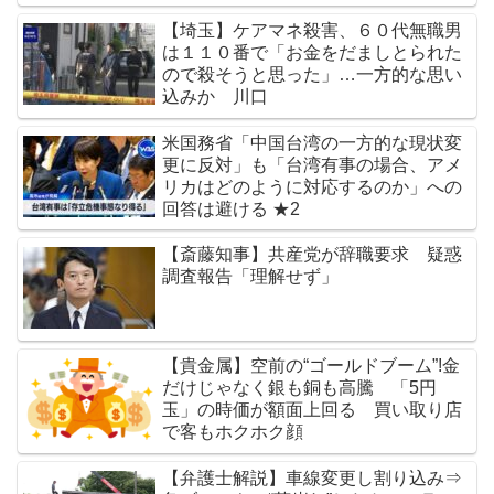
【埼玉】ケアマネ殺害、６０代無職男
は１１０番で「お金をだましとられた
ので殺そうと思った」…一方的な思い
込みか 川口
米国務省「中国台湾の一方的な現状変
更に反対」も「台湾有事の場合、アメ
リカはどのように対応するのか」への
回答は避ける ★2
【斎藤知事】共産党が辞職要求 疑惑
調査報告「理解せず」
【貴金属】空前の“ゴールドブーム”!金
だけじゃなく銀も銅も高騰 「5円
玉」の時価が額面上回る 買い取り店
で客もホクホク顔
【弁護士解説】車線変更し割り込み⇒