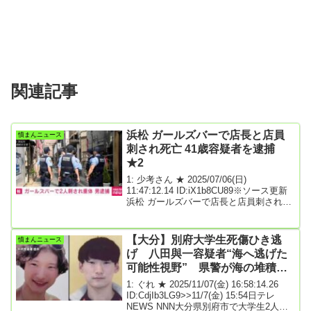
関連記事
浜松 ガールズバーで店長と店員
憤まんニュース
刺され死亡 41歳容疑者を逮捕
★2
1: 少考さん ★ 2025/07/06(日)
11:47:12.14 ID:iX1b8CU89※ソース更新
浜松 ガールズバーで店長と店員刺され死
亡 41歳容疑者を逮捕 | NHK | 事件2025年
7月6日 10時07分6日未明、静岡県浜松市
のガールズバーで27歳の店長と20代の店
【大分】別府大学生死傷ひき逃
憤まんニュース
員の女性2人が店に入ってきた男の容疑者
げ 八田與一容疑者“海へ逃げた
に刃物で刺され、病院に搬送されました
可能性視野” 県警が海の堆積物
が死亡が確認されました。警察は41歳の
容疑者をその場で逮捕し、詳しい経緯を
調べる
1: ぐれ ★ 2025/11/07(金) 16:58:14.26
調べています。6日午前1時ごろ、浜松市
ID:CdjIb3LG9>>11/7(金) 15:54日テレ
中央区のガールズバーで店長の竹...
NEWS NNN大分県別府市で大学生2人が