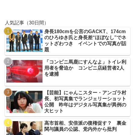
人気記事（30日間）
身長180cmを公言のGACKT、174cm
のひろゆき氏と身長差“ほぼなし”でネ
ットざわつき イベントでの写真が話
題
「コンビニ馬鹿にすんなよ」トイレ利
用者を脅迫か コンビニ店経営者2人
を逮捕
【芸能】にゃんこスター・アンゴラ村
長、初写真集でランジェリーショット
公開 昨年はデジタル写真集が異例の
大ヒット
高市首相、安倍派の復権促す？ 裏金
関与議員の公認、党内外から批判