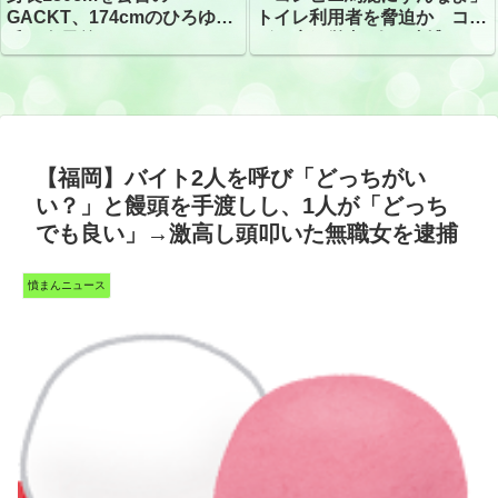
トイレ利用者を脅迫か コン
GACKT、174cmのひろゆき
ビニ店経営者2人を逮捕
氏と身長差“ほぼなし”でネッ
トざわつき イベントでの写
真が話題
【福岡】バイト2人を呼び「どっちがい
い？」と饅頭を手渡しし、1人が「どっち
でも良い」→激高し頭叩いた無職女を逮捕
憤まんニュース