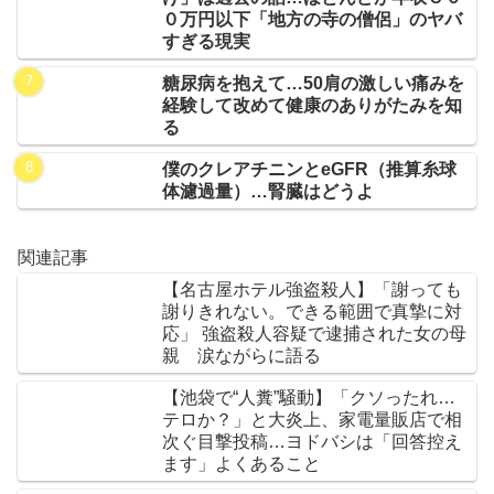
０万円以下「地方の寺の僧侶」のヤバ
すぎる現実
糖尿病を抱えて…50肩の激しい痛みを
経験して改めて健康のありがたみを知
る
僕のクレアチニンとeGFR（推算糸球
体濾過量）…腎臓はどうよ
関連記事
【名古屋ホテル強盗殺人】「謝っても
謝りきれない。できる範囲で真摯に対
応」 強盗殺人容疑で逮捕された女の母
親 涙ながらに語る
【池袋で“人糞”騒動】「クソったれ…
テロか？」と大炎上、家電量販店で相
次ぐ目撃投稿…ヨドバシは「回答控え
ます」よくあること