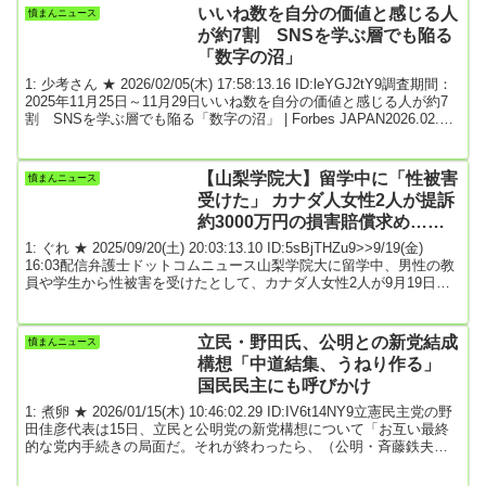
契約の申し込みの状況が非常に盛況で、現時点で約70社。令和4年
いいね数を自分の価値と感じる人
憤まんニュース
（2022年）産米の約20万トンに到達する見込みになってきた。まさ
が約7割 SNSを学ぶ層でも陥る
か48時...
「数字の沼」
1: 少考さん ★ 2026/02/05(木) 17:58:13.16 ID:leYGJ2tY9調査期間：
2025年11月25日～11月29日いいね数を自分の価値と感じる人が約7
割 SNSを学ぶ層でも陥る「数字の沼」 | Forbes JAPAN2026.02.05
07:15Forbes JAPAN Web-News | Forbes JAPAN編集部SNSで何気な
く投稿した後、気がつけば何度も画面を開いて反応を確認してい
る。いいね数が伸びないと、なんとなく落ち込んでしまう。そんな
【山梨学院大】留学中に「性被害
憤まんニュース
経験に心当た...
受けた」 カナダ人女性2人が提訴
約3000万円の損害賠償求め…東
京地裁 今年5月にもアメリカ人
1: ぐれ ★ 2025/09/20(土) 20:03:13.10 ID:5sBjTHZu9>>9/19(金)
女性が提訴
16:03配信弁護士ドットコムニュース山梨学院大に留学中、男性の教
員や学生から性被害を受けたとして、カナダ人女性2人が9月19日、
大学を運営する学校法人や教員、学生を相手取り、計約3000万円の
損害賠償を求めて東京地裁に提訴した。原告側は「大学は被害をな
かったものとして取り扱い、隠ぺいしてきた」と批判。適切な対策
立民・野田氏、公明との新党結成
憤まんニュース
をとらなかったとして安全配慮義務違反などを主張している。山梨
構想「中道結集、うねり作る」
学院大をめぐっ...
国民民主にも呼びかけ
1: 煮卵 ★ 2026/01/15(木) 10:46:02.29 ID:IV6t14NY9立憲民主党の野
田佳彦代表は15日、立民と公明党の新党構想について「お互い最終
的な党内手続きの局面だ。それが終わったら、（公明・斉藤鉄夫代
表との）党首会談で詰めを行いたい」と語った。千葉県内で記者団
の取材に答えた。野田氏は、次期衆院選に向けて「国民生活を直視