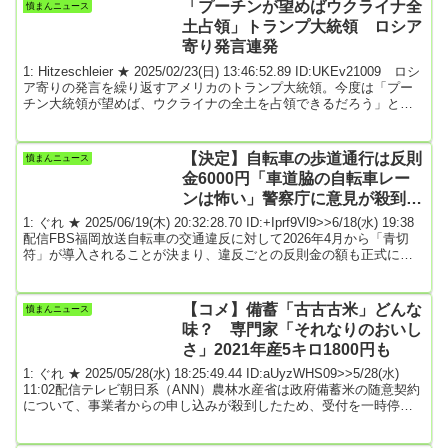
フガードが含まれています。短いやり取りにおいては最も効果を発
「プーチンが望めばウクライナ全
憤まんニュース
揮しますが、長い会話ではモデルの安全性訓練の一部が劣化し、信
土占領」トランプ大統領 ロシア
頼性が下がる...
寄り発言連発
1: Hitzeschleier ★ 2025/02/23(日) 13:46:52.89 ID:UKEv21009 ロシ
ア寄りの発言を繰り返すアメリカのトランプ大統領。今度は「プー
チン大統領が望めば、ウクライナの全土を占領できるだろう」と発
言し、物議を醸しています。【画像】“脅し”もみせるトランプ大統
領 鉱物資源の提供拒否なら衛星通信遮断も■トランプ氏が批判を繰
り返す背景21日のラジオ番組でトランプ大統領は、ゼレンスキー大
【決定】自転車の歩道通行は反則
憤まんニュース
統領に対して厳しい言葉を並べました。トランプ大統領（FOXニュ
金6000円「車道脇の自転車レー
ースのラジオ...
ンは怖い」警察庁に意見が殺到
認められる条件は？ ★5
1: ぐれ ★ 2025/06/19(木) 20:32:28.70 ID:+Iprf9Vl9>>6/18(水) 19:38
配信FBS福岡放送自転車の交通違反に対して2026年4月から「青切
符」が導入されることが決まり、違反ごとの反則金の額も正式に決
定しました。警察庁が事前に意見を募った際、多くの意見が寄せら
れたのが「歩道の通行禁止」についてでした。どんな場合は、通行
が認められるのでしょうか。■白野寛太記者「福岡市中央区の六本松
【コメ】備蓄「古古古米」どんな
憤まんニュース
交差点です。けさも自転車を利用する人の姿が多く見られます。」
味？ 専門家「それなりのおいし
自転車を運...
さ」2021年産5キロ1800円も
1: ぐれ ★ 2025/05/28(水) 18:25:49.44 ID:aUyzWHS09>>5/28(水)
11:02配信テレビ朝日系（ANN）農林水産省は政府備蓄米の随意契約
について、事業者からの申し込みが殺到したため、受付を一時停止
すると発表しました。■70社が申し込み…ファミマやサンドラッグも
小泉進次郎農林水産大臣「大変ありがたいことに今、備蓄米の随意