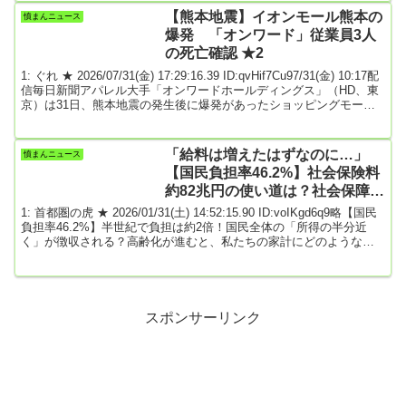
し、現実的に暮らしの底上げにつながる政策を次々と打ち出してい
【熊本地震】イオンモール熊本の
憤まんニュース
ける中道勢力を結集していくことは大事だ」と強調。そのうえで、
爆発 「オンワード」従業員3人
「まず公明と結集軸となってうねり...
の死亡確認 ★2
1: ぐれ ★ 2026/07/31(金) 17:29:16.39 ID:qvHif7Cu97/31(金) 10:17配
信毎日新聞アパレル大手「オンワードホールディングス」（HD、東
京）は31日、熊本地震の発生後に爆発があったショッピングモール
「イオンモール熊本」で勤務していた従業員3人の死亡が確認された
と明らかにした。オンワードHDによると、イオンモール熊本には系
列店舗「エニィシス」「ウィゴー」があり、28日の地震発生時は7人
「給料は増えたはずなのに…」
憤まんニュース
が勤務していた。地震直後に全員が避難し無事であることを確認し
【国民負担率46.2%】社会保険料
たが、そ...
約82兆円の使い道は？社会保障
《働き盛り》に負担集中！
1: 首都圏の虎 ★ 2026/01/31(土) 14:52:15.90 ID:voIKgd6q9略【国民
負担率46.2%】半世紀で負担は約2倍！国民全体の「所得の半分近
く」が徴収される？高齢化が進むと、私たちの家計にどのような影
響が出るのでしょうか。その指標となるのが、所得に対して税金と
社会保険料がどれくらい占めるかを示す「国民負担率」です。昭和
45年（1970年）度の国民負担率は24.3％でしたが、令和7年（2025
年）度の見通しでは46.2％に達しています。これは、「国民全体の
所得のうち、...
スポンサーリンク