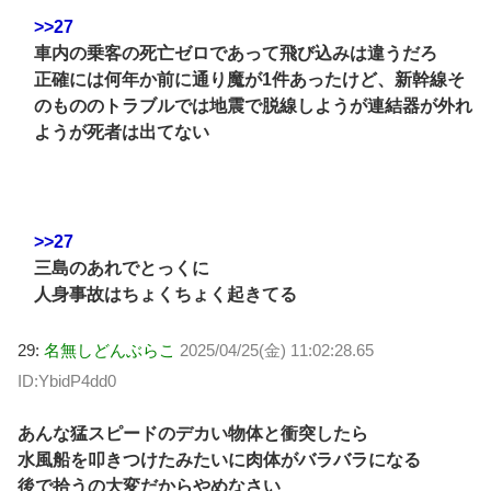
>>27
車内の乗客の死亡ゼロであって飛び込みは違うだろ
正確には何年か前に通り魔が1件あったけど、新幹線そ
のもののトラブルでは地震で脱線しようが連結器が外れ
ようが死者は出てない
>>27
三島のあれでとっくに
人身事故はちょくちょく起きてる
29:
名無しどんぶらこ
2025/04/25(金) 11:02:28.65
ID:YbidP4dd0
あんな猛スピードのデカい物体と衝突したら
水風船を叩きつけたみたいに肉体がバラバラになる
後で拾うの大変だからやめなさい