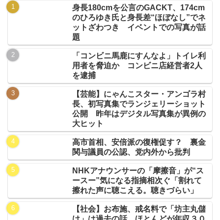
身長180cmを公言のGACKT、174cm
のひろゆき氏と身長差“ほぼなし”でネ
ットざわつき イベントでの写真が話
題
「コンビニ馬鹿にすんなよ」トイレ利
用者を脅迫か コンビニ店経営者2人
を逮捕
【芸能】にゃんこスター・アンゴラ村
長、初写真集でランジェリーショット
公開 昨年はデジタル写真集が異例の
大ヒット
高市首相、安倍派の復権促す？ 裏金
関与議員の公認、党内外から批判
NHKアナウンサーの「摩擦音」が“ス
ースー”気になる指摘相次ぐ「割れて
擦れた声に聴こえる。聴きづらい」
【社会】お布施、戒名料で「坊主丸儲
け」は過去の話…ほとんどが年収３０