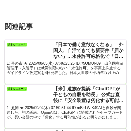
関連記事
「日本で働く意欲なくなる」 外
憤まんニュース
国人、自活できても新要件「届か
ない」…永住許可厳格化で「日本
離れ」か
1: 蚤の市 ★ 2026/08/05(水) 07:46:23.25 ID:r/5OMUN09 出入国在留
管理庁（入管庁）は就労制限のない「永住許可」を事実上抑止する
ガイドライン改定案を4日発表した。日本人世帯の平均年収以上の継
続的な収入や、年金受給額などの要件を厳しくした。高市政権が永
住資格の許可基準のハードルを一気に上げる方針を示したことで、
日本に根をおろして暮らそうとしていた外国籍の人々からは「安心
【米】遺族が提訴「ChatGPTが
憤まんニュース
して暮らせなくなる」と落胆の声が広がる。外国人政策を急激に厳
子どもの自殺を助長」 公式は直
しくする政府への不信感も高まって...
後に「安全装置は劣化する可能
性」発表
1: 煮卵 ★ 2025/09/04(木) 07:50:51.44 ID:mB+LWtK49AIと自殺が関
連した、初の訴訟。OpenAIは、ChatGPTに搭載されたセーフガード
が、長い会話の中で「劣化」する可能性があると明らかにしまし
た。OpenAIの広報担当者は、「ChatGPTには危機的状況にある人に
相談窓口を案内したり、現実世界のリソースを紹介したりするセー