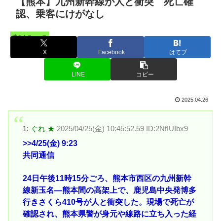
【熊本】九州新幹線が人と衝突 死亡確
認、乗客にけがなし
憤まんニュース
X
Facebook
はてブ
LINE
コピー
2025.04.26
1:
ぐれ ★
2025/04/25(金) 10:45:52.59 ID:2NfIUIbx9
>>4
/25(金) 9:23
共同通信
24日午後11時15分ごろ、熊本市西区の九州新幹
線新玉名―熊本間の高架上で、鹿児島中央発博多
行きさくら410号が人と衝突した。現場で死亡が
確認され、熊本県警が身元や線路に立ち入った経