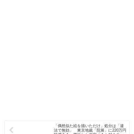
「偶然似た絵を描いただけ」処分は「違
法で無効」 東京地裁「院展」に220万円