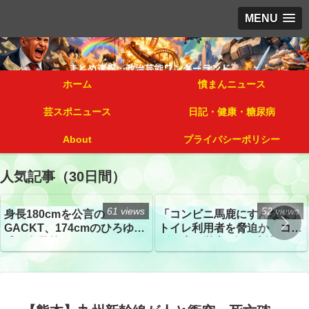
MENU
ホーム
憤まんニュース
芸スポニュース
日記・健康・糖尿病
About
プライバシーポリシー
人気記事（30日間）
61 views
52 views
身長180cmを公言の
「コンビニ馬鹿にすんなよ」
GACKT、174cmのひろゆき
トイレ利用者を脅迫か コン
氏と身長差“ほぼなし”でネッ
ビニ店経営者2人を逮捕
トざわつき イベントでの写
真が話題