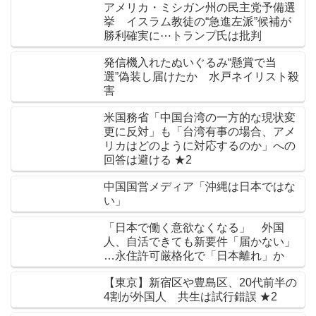
アメリカ・ミシガン州の民主党予備選
挙 イスラム教徒の“急進左派”候補が
勝利確実に⋯トランプ氏は批判
発信機入れたぬいぐるみ“懸賞で当
選”偽装し届けたか 水戸ネイリスト殺
害
米国務省「中国台湾の一方的な現状変
更に反対」も「台湾有事の場合、アメ
リカはどのように対応するのか」への
回答は避ける ★2
中国国営メディア「沖縄は日本ではな
い」
「日本で働く意欲なくなる」 外国
人、自活できても新要件「届かない」
…永住許可厳格化で「日本離れ」か
【東京】新宿区や豊島区、20代前半の
4割が外国人 共生は試行錯誤 ★2