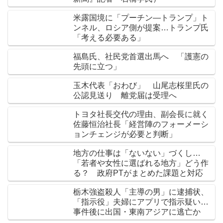
米露国境に「プーチン―トランプ」ト
ンネル、ロシア側が提案…トランプ氏
「考える必要ある」
福島氏、社民党首選出馬へ 「護憲の
先頭に立つ」
玉木代表「おわび」 山尾志桜里氏の
公認見送り 離党届は受理へ
トヨタ社長交代の理由、副会長に就く
佐藤恒治社長「経営陣のフォーメーシ
ョンチェンジが必要と判断」
地方の仕事は「ないない」づくし…
「若者や女性に選ばれる地方」どう作
る？ 政府PTがまとめた課題と対応
栃木強盗殺人「主導の男」に逮捕状、
「指示役」夫婦にアプリで指示疑い…
事件後に出国・東南アジアに逃亡か