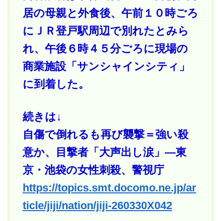
居の母親と外食後、午前１０時ごろ
にＪＲ登戸駅周辺で別れたとみら
れ、午後６時４５分ごろに現場の
商業施設「サンシャインシティ」
に到着した。
続きは↓
自傷で倒れるも再び襲撃＝強い殺
意か、目撃者「大声出し涙」―東
京・池袋の女性刺殺、警視庁
https://topics.smt.docomo.ne.jp/ar
ticle/jiji/nation/jiji-260330X042