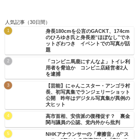
人気記事（30日間）
身長180cmを公言のGACKT、174cm
のひろゆき氏と身長差“ほぼなし”でネ
ットざわつき イベントでの写真が話
題
「コンビニ馬鹿にすんなよ」トイレ利
用者を脅迫か コンビニ店経営者2人
を逮捕
【芸能】にゃんこスター・アンゴラ村
長、初写真集でランジェリーショット
公開 昨年はデジタル写真集が異例の
大ヒット
高市首相、安倍派の復権促す？ 裏金
関与議員の公認、党内外から批判
NHKアナウンサーの「摩擦音」が“ス