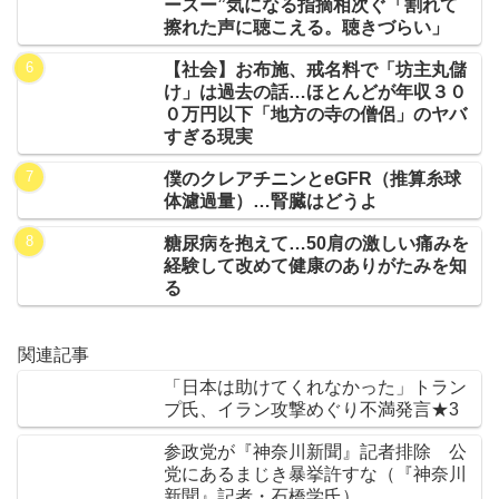
ースー”気になる指摘相次ぐ「割れて
擦れた声に聴こえる。聴きづらい」
【社会】お布施、戒名料で「坊主丸儲
け」は過去の話…ほとんどが年収３０
０万円以下「地方の寺の僧侶」のヤバ
すぎる現実
僕のクレアチニンとeGFR（推算糸球
体濾過量）…腎臓はどうよ
糖尿病を抱えて…50肩の激しい痛みを
経験して改めて健康のありがたみを知
る
関連記事
「日本は助けてくれなかった」トラン
プ氏、イラン攻撃めぐり不満発言★3
参政党が『神奈川新聞』記者排除 公
党にあるまじき暴挙許すな（『神奈川
新聞』記者・石橋学氏）