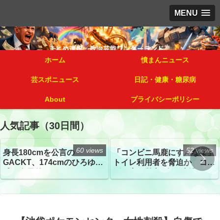
MENU
ホーム
憤まんニュース
芸スポニュース
日記・健康・糖尿病
About
プライバシーポリシー
人気記事（30日間）
60 views
52 views
身長180cmを公言の
「コンビニ馬鹿にすんなよ」
GACKT、174cmのひろゆき
トイレ利用者を脅迫か コン
氏と身長差“ほぼなし”でネッ
ビニ店経営者2人を逮捕
トざわつき イベントでの写
真が話題