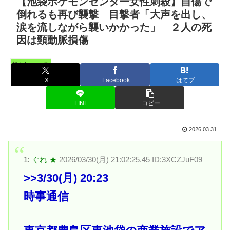
【池袋ポケモンセンター女性刺殺】自傷で
倒れるも再び襲撃 目撃者「大声を出し、
涙を流しながら襲いかかった」 ２人の死
因は頸動脈損傷
憤まんニュース
X
Facebook
はてブ
LINE
コピー
2026.03.31
1:
ぐれ ★
2026/03/30(月) 21:02:25.45 ID:3XCZJuF09
>>3
/30(月) 20:23
時事通信