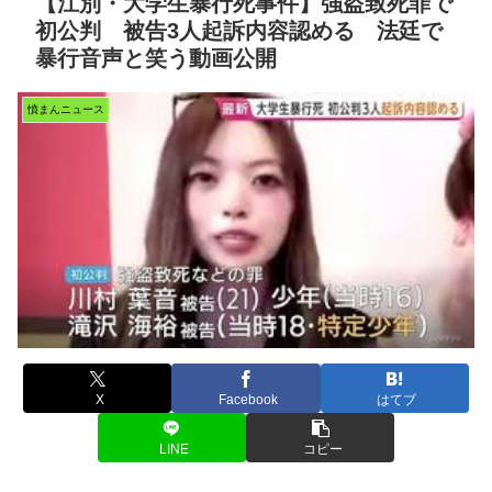
【江別・大学生暴行死事件】強盗致死罪で
初公判 被告3人起訴内容認める 法廷で
暴行音声と笑う動画公開
憤まんニュース
X
Facebook
はてブ
LINE
コピー