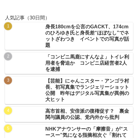
人気記事（30日間）
身長180cmを公言のGACKT、174cm
のひろゆき氏と身長差“ほぼなし”でネ
ットざわつき イベントでの写真が話
題
「コンビニ馬鹿にすんなよ」トイレ利
用者を脅迫か コンビニ店経営者2人
を逮捕
【芸能】にゃんこスター・アンゴラ村
長、初写真集でランジェリーショット
公開 昨年はデジタル写真集が異例の
大ヒット
高市首相、安倍派の復権促す？ 裏金
関与議員の公認、党内外から批判
NHKアナウンサーの「摩擦音」が“ス
ースー”気になる指摘相次ぐ「割れて