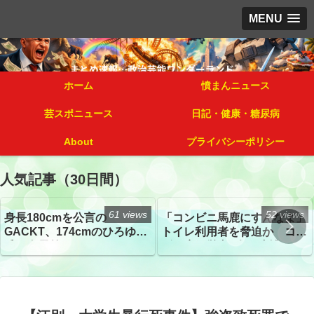
MENU
ホーム
憤まんニュース
芸スポニュース
日記・健康・糖尿病
About
プライバシーポリシー
人気記事（30日間）
61 views
52 views
身長180cmを公言の
「コンビニ馬鹿にすんなよ」
GACKT、174cmのひろゆき
トイレ利用者を脅迫か コン
氏と身長差“ほぼなし”でネッ
ビニ店経営者2人を逮捕
トざわつき イベントでの写
真が話題