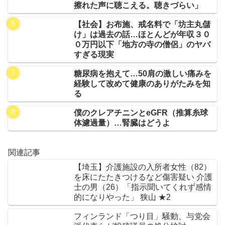
擦れた声に聴こえる。聴きづらい」
【社会】お布施、戒名料で「坊主丸儲
け」は過去の話…ほとんどが年収３０
０万円以下「地方の寺の僧侶」のヤバ
すぎる現実
糖尿病を抱えて…50肩の激しい痛みを
経験して改めて健康のありがたみを知
る
僕のクレアチニンとeGFR（推算糸球
体濾過量）…腎臓はどうよ
関連記事
【埼玉】介護施設の入所者女性（82）
を床にたたきつけるなど傷害疑い 介護
士の男（26）「指示聞いてくれず感情
的になりやった」 狭山 ★2
フィンランド「つり目」騒動、与党会