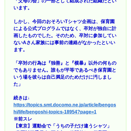
「父母の会」の一部として結成された組織だとい
います。
しかし、今回のおそろいTシャツ企画は、保育園
による公式プログラムではなく、卒対が独自に計
画したものでした。そのため、卒対に参加してい
ないAさん家族には事前の連絡がなかったといい
ます。
「卒対の行為は『独善』と『横暴』以外の何もの
でもありません。誰もが平等であるべき保育園と
いう場を彼らは自己満足のためだけに汚しまし
た」
続きは↓
https://topics.smt.docomo.ne.jp/article/bengos
hi/life/bengoshi-topics-18954?page=1
※前スレ
【東京】運動会で「うちの子だけ違うシャツ」