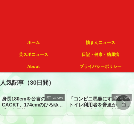
ホーム
憤まんニュース
芸スポニュース
日記・健康・糖尿病
About
プライバシーポリシー
人気記事（30日間）
61 views
52 views
身長180cmを公言の
「コンビニ馬鹿にすんなよ」
GACKT、174cmのひろゆき
トイレ利用者を脅迫か コン
氏と身長差“ほぼなし”でネッ
ビニ店経営者2人を逮捕
トざわつき イベントでの写
真が話題