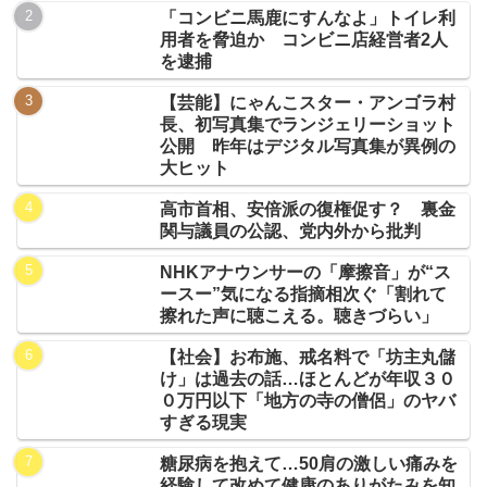
「コンビニ馬鹿にすんなよ」トイレ利
用者を脅迫か コンビニ店経営者2人
を逮捕
【芸能】にゃんこスター・アンゴラ村
長、初写真集でランジェリーショット
公開 昨年はデジタル写真集が異例の
大ヒット
高市首相、安倍派の復権促す？ 裏金
関与議員の公認、党内外から批判
NHKアナウンサーの「摩擦音」が“ス
ースー”気になる指摘相次ぐ「割れて
擦れた声に聴こえる。聴きづらい」
【社会】お布施、戒名料で「坊主丸儲
け」は過去の話…ほとんどが年収３０
０万円以下「地方の寺の僧侶」のヤバ
すぎる現実
糖尿病を抱えて…50肩の激しい痛みを
経験して改めて健康のありがたみを知