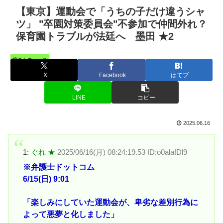
【東京】運動会で「うちの子だけ違うシャ
ツ」 "卒園対策委員会"不参加で仲間外れ？
保育園トラブルが法廷へ 墨田 ★2
憤まんニュース
X
Facebook
はてブ
LINE
コピー
2025.06.16
1:
ぐれ ★
2025/06/16(月) 08:24:19.53 ID:o0alafDl9
※弁護士ドットコム
6/15(日) 9:01
「楽しみにしていた運動会が、卑劣な差別行為に
よって悪夢と化しました」