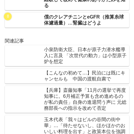
る
僕のクレアチニンとeGFR（推算糸球
体濾過量）…腎臓はどうよ
関連記事
小泉防衛大臣、日本が原子力潜水艦導
入に言及 「次世代の動力」は小型原子
炉を想定
【こんなの初めて…】民泊には既にキ
ャンセルも 中国の渡航自粛で
【兵庫】斎藤知事「11月の選挙で再度
知事に。6月補正予算も含め進めるの
が私の責任」自身の進退問う声に 元総
務部長への指示を改めて否定
玉木代表「我々はビルの谷間の街中
華」…「待たせないし、ほかほかのお
いしい料理を出す」と政策本位を強調