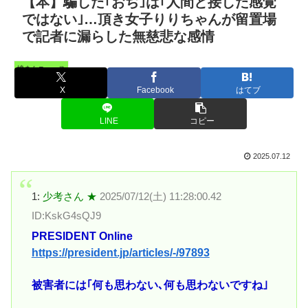
【本】騙した｢おぢ｣は｢人間と接した感覚
ではない｣…頂き女子りりちゃんが留置場
で記者に漏らした無慈悲な感情
憤まんニュース
X
Facebook
はてブ
LINE
コピー
2025.07.12
1:
少考さん ★
2025/07/12(土) 11:28:00.42
ID:KskG4sQJ9
PRESIDENT Online
https://president.jp/articles/-/97893
被害者には｢何も思わない､何も思わないですね｣