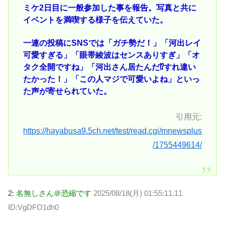
ミケ2日目に一般参加した事を報告。写真と共に
イベントを満喫する様子を伝えていた。
一連の投稿にSNSでは「ガチ勢だ！」「河出レイ
可愛すぎる」「眼帯綾波はセンスありすぎ」「オ
タク全開ですね」「河出さん居たんだ⁉すれ違い
たかった！」「この人マジで可愛いよね」といっ
た声が寄せられていた。
引用元:
https://hayabusa9.5ch.net/test/read.cgi/mnewsplus
/1755449614/
2:
名無しさん＠恐縮です
2025/08/18(月) 01:55:11.11
ID:VgDFO1dh0