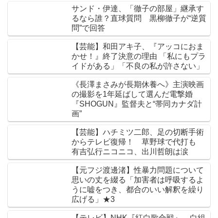
サンド・伊達、「徹子の部屋」継承す
るなら誰？直球質問 黒柳徹子が“逆質
問”で回答
【芸能】和田アキ子、『アッコにおま
かせ！』終了決意の理由 「私にもプラ
イドがある」「不良の私が許さない」
《長澤まさみが長期休養へ》主演映画
の撮影を1年延ばして選んだ電撃婚
『SHOGUN』監督夫と“帯同カナダ計
画”
【芸能】ハチミツ二郎、足の切断手術
からテレビ復帰！ 草野球で代打も
有吉弘行ニコニコ、出川哲朗は涙
【元フジ渡邊渚】性暴力問題について
思いの丈を綴る「加害者は呼吸するよ
うに嘘をつき、都合のいい解釈を繰り
広げる」★3
【テレビ】NHK『紅白歌合戦』、白組