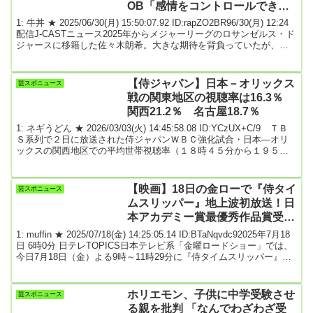
OB「感情をコントロールできて
ないガキ」と批判
1: 牛丼 ★ 2025/06/30(月) 15:50:07.92 ID:rapZO2BR96/30(月) 12:24
配信J-CASTニュース2025年からメジャーリーグのロサンゼルス・ド
ジャースに移籍した佐々木朗希。大きな期待を背負っていたが、こ
こまで8試合に登板して1勝1敗。5月13日からは故障者リストに入
り、登板が途絶えている。さらに、一部では「今季の復帰予定な
し」という報道も出ている。佐々木朗希に何が起きているのか。現
【侍ジャパン】日本－オリックス
芸スポニュース
地米国の報道を中心に追ってみよう。■メジャー移籍前は抜群の評価
戦の関東地区の視聴率は16.3％
だったか...
関西21.2％ 名古屋18.7％
1: ネギうどん ★ 2026/03/03(火) 14:45:58.08 ID:YCzUX+C/9 ＴＢ
Ｓ系列で２日に放送された侍ジャパンＷＢＣ強化試合・日本―オリ
ックスの関西地区での平均世帯視聴率（１８時４５分から１９５分
間）が２１・２％（平均個人視聴率１３・４％）を記録したことが
３日、ビデオリサーチの調べで分かった。関東地区の平均世帯視聴
率（１９時９分から１７１分間）は１６・３％（平均個人視聴率
【映画】18日の金ローで『侍タイ
芸スポニュース
９・９％）、名古屋地区の平均世帯視聴率（１９時９分から１７１
ムスリッパー』地上波初放送！日
分間）は１８・７％（平均個人視聴率１０...
本アカデミー賞最優秀作品賞受賞
の話題作 見どころは？
1: muffin ★ 2025/07/18(金) 14:25:05.14 ID:BTaNqvdc92025年7月18
日 6時0分 日テレTOPICS日本テレビ系「金曜ロードショー」では、
今日7月18日（金）よる9時～11時29分に『侍タイムスリッパー』
（2024）を放送。インディーズ映画で初めて日本アカデミー賞最優
秀作品賞を受賞という快挙を成し遂げた話題作を早くも地上波初放
送！『侍タイムスリッパー』は、超低予算の制作費と、わずかなス
ホリエモン、子供に中学受験させ
芸スポニュース
タッフで撮影に挑み、公開当初はたった1館のみで上映されたとい
る親を批判 「なんでわざわざ受
う...