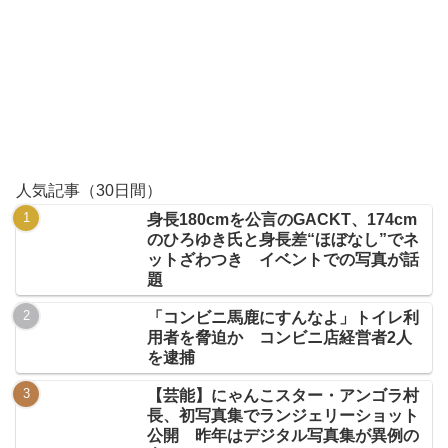
人気記事（30日間）
身長180cmを公言のGACKT、174cm
のひろゆき氏と身長差“ほぼなし”でネ
ットざわつき イベントでの写真が話
題
「コンビニ馬鹿にすんなよ」トイレ利
用者を脅迫か コンビニ店経営者2人
を逮捕
【芸能】にゃんこスター・アンゴラ村
長、初写真集でランジェリーショット
公開 昨年はデジタル写真集が異例の