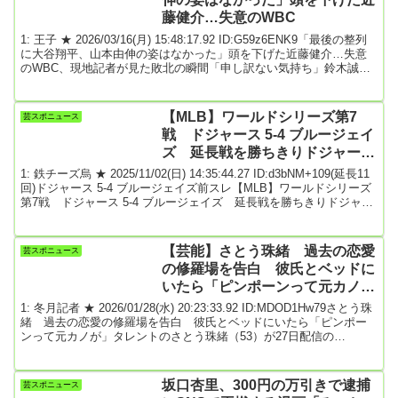
な代償を負った...
藤健介…失意のWBC
1: 王子 ★ 2026/03/16(月) 15:48:17.92 ID:G59z6ENK9「最後の整列
に大谷翔平、山本由伸の姿はなかった」頭を下げた近藤健介…失意
のWBC、現地記者が見た敗北の瞬間「申し訳ない気持ち」鈴木誠也
の目は赤かったNumber Web最後のバッターになった大谷翔平。フラ
イを打ち上げた瞬間の表情マイアミは深夜0時16分だった。ベネズエ
ラに敗れたWBC日本代表。試合終了からさらに1時間以上が経っても
【MLB】ワールドシリーズ第7
芸スポニュース
姿を見せない選手たち。重苦しい雰囲気のなかで、現地記者が見た
戦 ドジャース 5-4 ブルージェイ
ものとは。◆最後...
ズ 延長戦を勝ちきりドジャース
連覇！山本由伸シリーズ3勝MVP
1: 鉄チーズ烏 ★ 2025/11/02(日) 14:35:44.27 ID:d3bNM+109(延長11
★5
回)ドジャース 5-4 ブルージェイズ前スレ【MLB】ワールドシリーズ
第7戦 ドジャース 5-4 ブルージェイズ 延長戦を勝ちきりドジャー
ス連覇！山本由伸シリーズ3勝MVP ★4 引用元: 3: 名無しさん＠恐縮
です 2025/11/02(日) 14:36:10.96 ID:Bns7ImxH0防衛戦の王者相手に
ほぼ完璧な対策ができていたのに勝負を決めるワンプレーが最後ま
【芸能】さとう珠緒 過去の恋愛
芸スポニュース
で出なかったよなブル...
の修羅場を告白 彼氏とベッドに
いたら「ピンポーンって元カノ
が」wwwwwww
1: 冬月記者 ★ 2026/01/28(水) 20:23:33.92 ID:MDOD1Hw79さとう珠
緒 過去の恋愛の修羅場を告白 彼氏とベッドにいたら「ピンポー
ンって元カノが」タレントのさとう珠緒（53）が27日配信の
ABEMA「愛のハイエナ5」にゲスト出演。過去の恋愛の修羅場につ
いて語った。番組ではマレーシアの豪邸で暮らす“一夫多妻家族”の不
思議な生活に密着。その流れで、さとうが過去の恋愛の修羅場につ
坂口杏里、300円の万引きで逮捕
芸スポニュース
いて赤裸々に告白した。さとうが20代だった当時、付き合っていた