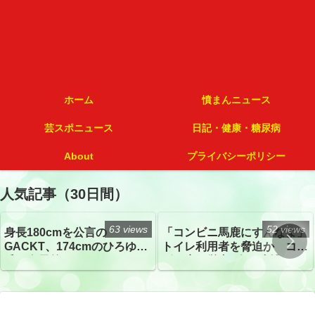
ホーム
憤まんニュース
芸スポニュース
日記・健康・糖尿病
About
プライバシーポリシー
人気記事（30日間）
63 views
52 views
身長180cmを公言の
「コンビニ馬鹿にすんなよ」
GACKT、174cmのひろゆき
トイレ利用者を脅迫か コン
氏と身長差“ほぼなし”でネッ
ビニ店経営者2人を逮捕
トざわつき イベントでの写
真が話題