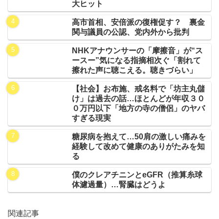
大ヒット
高市首相、安倍派の復権促す？ 裏金
関与議員の公認、党内外から批判
NHKアナウンサーの「摩擦音」が“ス
ースー”気になる指摘相次ぐ「割れて
擦れた声に聴こえる。聴きづらい」
【社会】お布施、戒名料で「坊主丸儲
け」は過去の話…ほとんどが年収３０
０万円以下「地方の寺の僧侶」のヤバ
すぎる現実
糖尿病を抱えて…50肩の激しい痛みを
経験して改めて健康のありがたみを知
る
僕のクレアチニンとeGFR（推算糸球
体濾過量）…腎臓はどうよ
関連記事