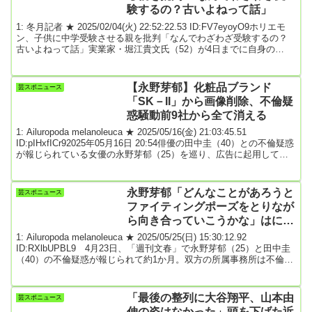
験するの？古いよねって話」
1: 冬月記者 ★ 2025/02/04(火) 22:52:22.53 ID:FV7eyoyO9ホリエモ
ン、子供に中学受験させる親を批判「なんでわざわざ受験するの？
古いよねって話」実業家・堀江貴文氏（52）が4日までに自身の
X（旧ツイッター）を更新し「中学受験」に思うことをつづった。堀
江氏は「未だに中学受験とかに血道を上げてる親ってほんとクソ
笑」とバッサリ。また「俺中学受験組な。変なのと関わらないよう
【永野芽郁】化粧品ブランド
芸スポニュース
にするために受験したよ笑」といい「でも今はさ、N中等部みたいな
「SK－II」から画像削除、不倫疑
選択肢あるっしょ。なんでわざわざ受...
惑騒動前9社から全て消える
1: Ailuropoda melanoleuca ★ 2025/05/16(金) 21:03:45.51
ID:pIHxfICr92025年05月16日 20:54俳優の田中圭（40）との不倫疑惑
が報じられている女優の永野芽郁（25）を巡り、広告に起用してい
た化粧品ブランド「SK－II」の公式サイトのトップページから永野
の画像が16日までに削除された。前日15日には「いち髪」、14日に
は「NTTコミュニケーションズ」が永野の出演動画を削除。13日に
永野芽郁「どんなことがあろうと
芸スポニュース
は「サントリー」「モスフードサービス」「三菱重...
ファイティングポーズをとりなが
ら向き合っていこうかな」はにか
みながら誓った“女優継続スピー
1: Ailuropoda melanoleuca ★ 2025/05/25(日) 15:30:12.92
チ”
ID:RXlbUPBL9 4月23日、「週刊文春」で永野芽郁（25）と田中圭
（40）の不倫疑惑が報じられて約1か月。双方の所属事務所は不倫関
係を否定しているが、それぞれ俳優活動に大きな支障が出ている。
なかでも深刻な状況に至っているのが、清純派のイメージで数年先
までスケジュールが埋まっているといわれるほどの永野だった。
「最後の整列に大谷翔平、山本由
芸スポニュース
（略）既婚者の男性を自宅に招くという自身の行動によって、大き
伸の姿はなかった」頭を下げた近