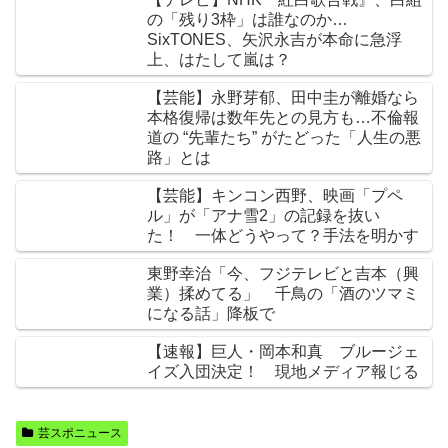
の「残り3枠」は誰なのか…
SixTONES、矢沢永吉が本命に急浮
上、はたして嵐は？
【芸能】永野芽郁、田中圭が離婚なら
本格復帰は数年先との見方も…不倫報
道の “先輩たち” がたどった「人生の悪
路」とは
【芸能】キンコン西野、映画「プペ
ル」が「アナ雪2」の記録を抜い
た！ 一体どうやって？手法を明かす
東野幸治「今、フジテレビと吉本（興
業）揉めてる」 千鳥の「酒のツマミ
になる話」降板で
【速報】巨人・岡本和真 ブルージェ
イズ入団決定！ 現地メディア報じる
芸スポニュース