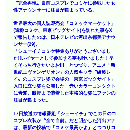
〝完全再現〟自前コスプレでコミケに参戦した女
性アナウンサーに注目が集まっている。
世界最大の同人誌即売会「コミックマーケット」
(通称コミケ、東京ビッグサイト)を訪れた事をX
で報告したのは、日本テレビの河出奈都美アナウ
ンサー(29)。
「シューイチコミケ特集ありがとうございまし
た!!レイヤーとして参加する夢も叶いました！早
くそっち行きたいよお!!!」とつづり、アニメ「新
世紀エヴァンゲリオン」の人気キャラ〝綾波レ
イ〟のコスプレ姿で会場の「東京ビックサイト」
入口に立つ姿を公開した。赤いカラーコンタクト
に青髪、眼帯まで装着した本格的な姿にファンの
注目が集まった。
17日放送の情報番組「シューイチ」でこの日のコ
スプレ衣装が〝全て自前〟だと明かした河出アナ
は、最新の投稿で「コミケ最高かよ」とつづりコ