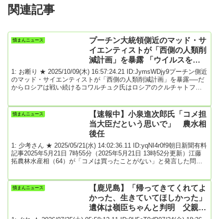
関連記事
プーチン大統領側近のマッド・サ
憤まんニュース
イエンティストが「西側の人類削
減計画」を暴露 「ウイルスを使
った生物兵器が人類の大多数を排
1: お断り ★ 2025/10/09(木) 16:57:24.21 ID:JymsWDjy9プーチン側近
除」
のマッド・サイエンティストが「西側の人類削減計画」を暴露──だ
からロシアは戦い続けるコワルチュク氏はロシアのクルチャトフ原
子力研究所所長を務め、この発言をロシアの教育関係者による官製
組織「学級担任フォーラム」での講演で行ったと英紙タイムズが報
じた。ロシアと西側諸国の緊張は、プーチンが2022年2月にウクライ
【速報中】小泉進次郎氏「コメ担
憤まんニュース
ナへの全面侵攻を開始してから一気に高まり、第二次大戦以降最大
当大臣だという思いで」 農水相
の犠牲者を出す戦争となった...
後任
1: 少考さん ★ 2025/05/21(水) 14:02:36.11 ID:yqNI4r0f9朝日新聞有料
記事2025年5月21日 7時55分（2025年5月21日 13時52分更新）江藤
拓農林水産相（64）が「コメは買ったことがない」と発言した問題
で、石破茂首相は、江藤氏を更迭し、小泉進次郎元環境相を起用す
る方針を固めた。首相はいったん江藤氏の続投を決めたが、世論の
反発は収まらず、主要野党が追及姿勢を強めていることから、更迭
【鹿児島】「帰ってきてくれてよ
憤まんニュース
は避けられないとの考えに傾いた。江藤農水相後任に小泉進次郎
かった、生きていてほしかった」
氏 石破首...
遺体は嶺臣ちゃんと判明 父親が
胸中を語る 霧島市