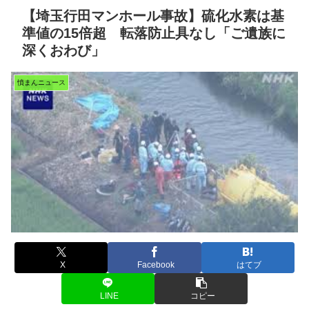
【埼玉行田マンホール事故】硫化水素は基
準値の15倍超 転落防止具なし「ご遺族に
深くおわび」
憤まんニュース
X
Facebook
はてブ
LINE
コピー