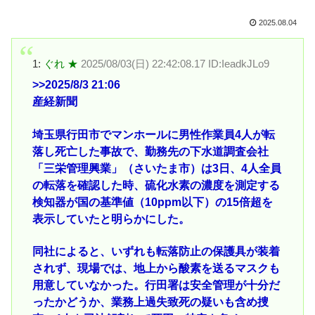
2025.08.04
1:
ぐれ ★
2025/08/03(日) 22:42:08.17 ID:IeadkJLo9
>>2025
/8/3 21:06
産経新聞
埼玉県行田市でマンホールに男性作業員4人が転
落し死亡した事故で、勤務先の下水道調査会社
「三栄管理興業」（さいたま市）は3日、4人全員
の転落を確認した時、硫化水素の濃度を測定する
検知器が国の基準値（10ppm以下）の15倍超を
表示していたと明らかにした。
同社によると、いずれも転落防止の保護具が装着
されず、現場では、地上から酸素を送るマスクも
用意していなかった。行田署は安全管理が十分だ
ったかどうか、業務上過失致死の疑いも含め捜