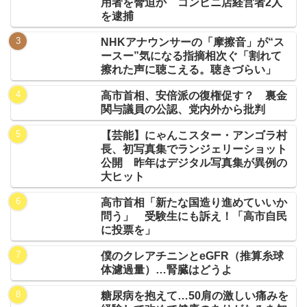
用者を脅迫か コンビニ店経営者2人
を逮捕
NHKアナウンサーの「摩擦音」が“ス
ースー”気になる指摘相次ぐ「割れて
擦れた声に聴こえる。聴きづらい」
高市首相、安倍派の復権促す？ 裏金
関与議員の公認、党内外から批判
【芸能】にゃんこスター・アンゴラ村
長、初写真集でランジェリーショット
公開 昨年はデジタル写真集が異例の
大ヒット
高市首相「新たな国造り進めていいか
問う」 受験生にも訴え！「高市自民
に投票を」
僕のクレアチニンとeGFR（推算糸球
体濾過量）…腎臓はどうよ
糖尿病を抱えて…50肩の激しい痛みを