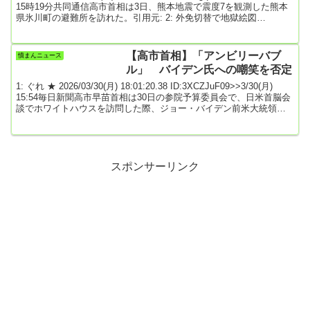
15時19分共同通信高市首相は3日、熊本地震で震度7を観測した熊本
県氷川町の避難所を訪れた。引用元: 2: 外免切替で地獄絵図
2026/08/03(月) 16:18:44.47 ID:ma1LD7Zx0高市陛下の御成である3:
名無しどんぶらこ 2026/08/03(月) 16:18:53.04 ID:7yerb1sz0高市はエ
アコン効いたヘリで高みの見物けしからんッッ！！↑...
【高市首相】「アンビリーバブ
憤まんニュース
ル」 バイデン氏への嘲笑を否定
1: ぐれ ★ 2026/03/30(月) 18:01:20.38 ID:3XCZJuF09>>3/30(月)
15:54毎日新聞高市早苗首相は30日の参院予算委員会で、日米首脳会
談でホワイトハウスを訪問した際、ジョー・バイデン前米大統領を
嘲笑したと受け取られかねない動画が公開されたことを振り返り、
「アンビリーバブルだった。そのように取られてしまったらとても
残念」と述べ、本意ではないと釈明した。立憲民主党の石垣のりこ
氏への答弁。波紋を呼んだのは、米ホワイトハウスが公式X（ツイッ
ター）で公開した動...
スポンサーリンク