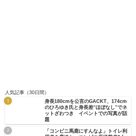
人気記事（30日間）
身長180cmを公言のGACKT、174cm
のひろゆき氏と身長差“ほぼなし”でネ
ットざわつき イベントでの写真が話
題
「コンビニ馬鹿にすんなよ」トイレ利