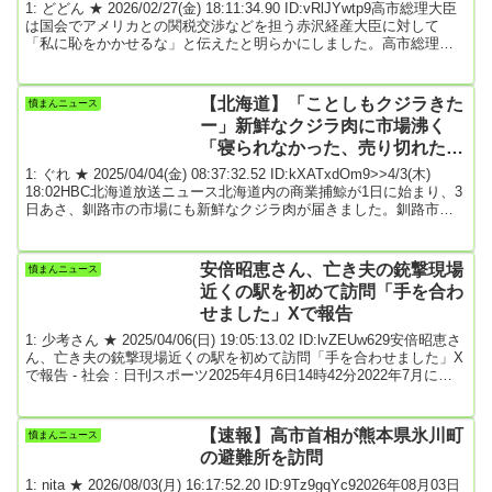
1: どどん ★ 2026/02/27(金) 18:11:34.90 ID:vRlJYwtp9高市総理大臣
は国会でアメリカとの関税交渉などを担う赤沢経産大臣に対して
「私に恥をかかせるな」と伝えたと明らかにしました。高市総理大
臣「私がトランプ大統領と堂々と渡り合えるように働いてくるのが
赤沢大臣の仕事だと考えております。『私に恥をかかせるな』と言
ったよね。というふうに申し渡しましたので、彼は一生懸命、この
【北海道】「ことしもクジラきた
憤まんニュース
間からラトニックさんと交渉しています」高市総理は衆議院の予算
ー」新鮮なクジラ肉に市場沸く
委員会で赤沢大臣が進めるアメリカとの...
「寝られなかった、売り切れたら
どうしようかと」客は歓喜、店に
1: ぐれ ★ 2025/04/04(金) 08:37:32.52 ID:kXATxdOm9>>4/3(木)
活気…釧路
18:02HBC北海道放送ニュース北海道内の商業捕鯨が1日に始まり、3
日あさ、釧路市の市場にも新鮮なクジラ肉が届きました。釧路市の
和商市場に並んだのは3日あさ、競りにかけられた新鮮なクジラ肉で
す。1日根室港で初水揚げされました。客「大好き。寝られなかっ
た、売り切れたらどうしようかと」客「ことしもクジラきたーって
安倍昭恵さん、亡き夫の銃撃現場
憤まんニュース
感じ」地元の皆さんが熱をあげるクジラ。木村鮮魚店 小林勝行 代表
近くの駅を初めて訪問「手を合わ
「なんでも好き...
せました」Xで報告
1: 少考さん ★ 2025/04/06(日) 19:05:13.02 ID:lvZEUw629安倍昭恵さ
ん、亡き夫の銃撃現場近くの駅を初めて訪問「手を合わせました」X
で報告 - 社会 : 日刊スポーツ2025年4月6日14時42分2022年7月に銃
撃され命を落とした安倍晋三元首相の妻、安倍昭恵さんは6日までに
自身のX（旧ツイッター）を更新し、安倍氏が銃撃された現場近くの
駅を初めて訪れ、追悼したことを報告した。安倍氏は22年7月8日、
【速報】高市首相が熊本県氷川町
憤まんニュース
奈良市にある近鉄大和西大寺駅北口前で参院選の街頭演説中に銃撃
の避難所を訪問
さ...
1: nita ★ 2026/08/03(月) 16:17:52.20 ID:9Tz9gqYc92026年08月03日