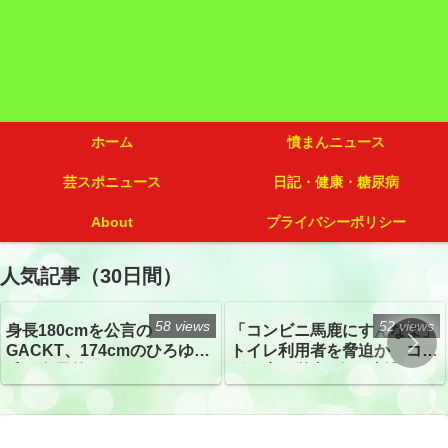
ホーム
憤まんニュース
芸スポニュース
日記・健康・糖尿病
About
プライバシーポリシー
人気記事（30日間）
58 views
52 views
身長180cmを公言の
「コンビニ馬鹿にすんなよ」
GACKT、174cmのひろゆき
トイレ利用者を脅迫か コン
氏と身長差“ほぼなし”でネッ
ビニ店経営者2人を逮捕
トざわつき イベントでの写
真が話題