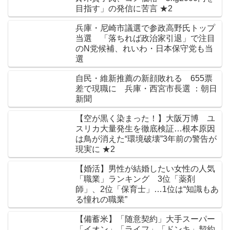
目指す」の発信に苦言 ★2
兵庫・尼崎市議選で参政高野氏トップ
当選 「落ちれば政治家引退」で注目
のN党候補、れいわ・日本保守党も当
選
自民・維新推薦の新顔敗れる 655票
差で現職に 兵庫・西宮市長選 ：朝日
新聞
【空が黒く染まった！】大阪万博 ユ
スリカ大量発生を徹底検証…根本原因
は鳥が消えた“環境破壊”3年前の警告が
現実に ★2
【婚活】男性が結婚したい女性の人気
「職業」ランキング 3位「薬剤
師」、2位「保育士」…1位は“知識もあ
る憧れの職業”
【備蓄米】「随意契約」大手スーパー
「イオン」「ライフ」「ドンキ」契約