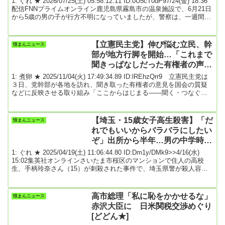
1: ぐれ ★ 2026/07/25(土) 05:58:12.11 ID:0U5cT0dP97/24(金) 18:36
配信FNNプライムオンライン鹿児島県霧島市の温泉施設で、6月21日
から5歳の男の子が行方不明になっていましたが、警察は、一週間前
に発見された遺体が、この5歳の男の子であることが分かったと発表
しました。霧島市の温泉施設の家族湯に入浴していた5歳の保育園
児、田中嶺臣ちゃんの行方が、6月21日から分からなくなり、7月17
【立憲民主党】伸び悩む立民、幹
憤まんニュース
日には、近くの川で遺体が発見されていました。警察はきょう夕
部が地方行脚を開始…「これまで
方、DN...
聞きっぱなしだった有権者の声を
反映させたい」
1: 煮卵 ★ 2025/11/04(火) 17:49:34.89 ID:lREhzQrr9 立憲民主党は
３日、党幹部が各地を訪れ、聞き取った有権者の意見を国会の質疑
などに反映させる取り組み「ここからはじまる――聞く・つなぐ・
変える」を始めた。党勢低迷から抜け出せない中、次期衆院選に向
け、支持拡大につなげたい考えだ。「自治体任せの段階ではない。
国として何ができるのか。代表質問の項目に加えさせてもらう」野
【埼玉・15歳女子高生殺害】「だ
憤まんニュース
田代表は山形市内で開いた有権者らとの対話集会で、クマ被害対策
れでもいいからバラバラにしたい
の強化を訴える出席者にこう応じ、４...
ぞ」出所から半年…男の中学時代
のSNS「違う家に生まれたかっ
1: ぐれ ★ 2025/04/19(土) 11:06:44.80 ID:Dm1y/DMk9>>4/16(水)
た」
15:02集英社オンラインさいたま市桜区のマンションで住人の高校
生、手柄玲奈さん（15）が刺殺された事件で、埼玉県警が殺人容疑
で逮捕した住所・職業不詳、谷内寛幸容疑者（24）が現場近くの建
設会社で働いていたことがわかった。谷内容疑者は調べに対し黙秘
しているが、自身のSNSに「誰でもいいからバラバラにしたい」な
高市総理「私に恥をかかせるな」
憤まんニュース
どと過去に投稿をしていたことも発覚、県警は手柄さんを標的にし
赤沢大臣に 日米関税交渉めぐり
た経緯や動機の解明...
[どどん★]