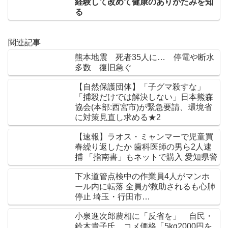
経験して改めて健康のありがたみを知
る
関連記事
熊本地震 死者35人に… 停電や断水
多数 復旧急ぐ
【自然保護団体】「子グマ殺すな」
「捕殺だけでは解決しない」日本熊森
協会(本部:西宮市)が緊急要請、環境省
に対策見直し求める★2
【速報】ラオス・ミャンマーで児童買
春繰り返したか 歯科医師の男ら2人逮
捕 「指南書」もネットで購入 愛知県警
下水道管点検中の作業員4人がマンホ
ール内に転落 全員が救助されるも心肺
停止 埼玉・行田市…
小泉進次郎農相に「反省を」 自民・
鈴木貴子氏、コメ価格「5kg2000円を