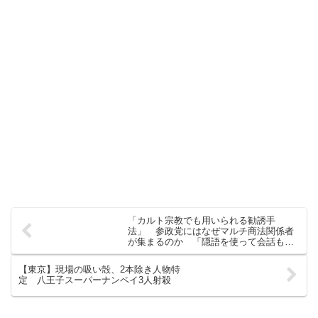
「カルト宗教でも用いられる勧誘手
法」 参政党にはなぜマルチ商法関係者
が集まるのか 「隠語を使って会話も」
★2
【東京】現場の吸い殻、2本除き人物特
定 八王子スーパーナンペイ3人射殺