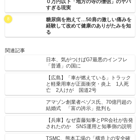
０万円以下「地方の寺の僧侶」のヤバ
すぎる現実
糖尿病を抱えて…50肩の激しい痛みを
経験して改めて健康のありがたみを知
る
関連記事
日本、気がつけばG7最悪のインフレ
「普通」の国に
【広島】「車が燃えている」トラック
と軽乗用車が正面衝突・炎上 1人死
亡 2人けが 国道2号
アマゾン創業者ベゾス氏、70億円超の
結婚式 「富の誇示」批判も
【兵庫】なぜ斎藤知事とPR会社が告発
されたのか SNS運用と知事側の説明
TSMC、熊本工場の「構造上の安全確