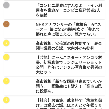
「コンビニ馬鹿にすんなよ」トイレ利
用者を脅迫か コンビニ店経営者2人
を逮捕
NHKアナウンサーの「摩擦音」が“ス
ースー”気になる指摘相次ぐ「割れて
擦れた声に聴こえる。聴きづらい」
高市首相、安倍派の復権促す？ 裏金
関与議員の公認、党内外から批判
【芸能】にゃんこスター・アンゴラ村
長、初写真集でランジェリーショット
公開 昨年はデジタル写真集が異例の
大ヒット
高市首相「新たな国造り進めていいか
問う」 受験生にも訴え！「高市自民
に投票を」
【社会】お布施、戒名料で「坊主丸儲
け」は過去の話…ほとんどが年収３０