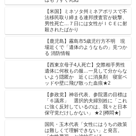
【米国】ミネソタ州ミネアポリスで不
法移民取り締まる連邦捜査官が銃撃、
男性死亡…７日には女性がＩＣＥに射
殺されたばかり
【鹿児島】霧島市5歳児行方不明 現
場近くで「遺体のようなもの」見つか
る 消防情報
【西東京母子4人死亡】交際相手男性
遺体に何枚もの服…一見して分からな
いよう隠匿か 近くに消臭剤 寝室ベ
ッドや壁に飛び散った血痕★2
【参政党】神谷代表、参院選の目標は
「６議席」 選択的夫婦別姓に「これ
に強く反対しているのは、我々と日本
保守党だけしかない」 ★2 [樽悶★]
国民・玉木代表「女性にはうちの政策
は難しくて理解できない」と発言。