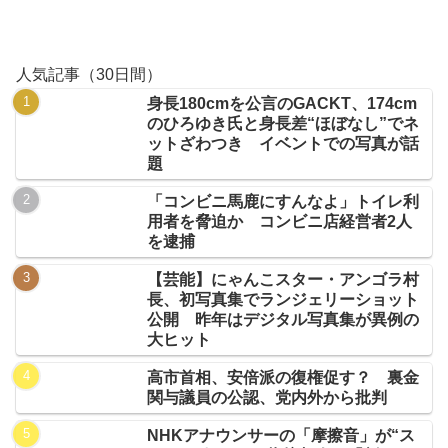
人気記事（30日間）
身長180cmを公言のGACKT、174cm
のひろゆき氏と身長差“ほぼなし”でネ
ットざわつき イベントでの写真が話
題
「コンビニ馬鹿にすんなよ」トイレ利
用者を脅迫か コンビニ店経営者2人
を逮捕
【芸能】にゃんこスター・アンゴラ村
長、初写真集でランジェリーショット
公開 昨年はデジタル写真集が異例の
大ヒット
高市首相、安倍派の復権促す？ 裏金
関与議員の公認、党内外から批判
NHKアナウンサーの「摩擦音」が“ス