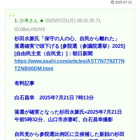
2025.07.21
1:
少考さん ★
2025/07/21(月) 08:31:35.71
ID:08eLH9zN9
杉田水脈氏「保守の人の心、自民から離れた」
落選確実で頭下げる [参院選（参議院選挙）2025]
[自由民主党（自民党）]：朝日新聞
https://www.asahi.com/articles/AST7N7792T7N
TZNB00DM.html
有料記事
白石昌幸 2025年7月21日 7時13分
落選が確実となった杉田水脈氏=2025年7月21日
午前5時32分、山口市赤妻町、白石昌幸撮影
自民党から参院選比例区に立候補した新顔の杉田