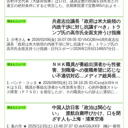
だ」 ★6
吉村洋文代表（大阪府知事）は17日、議員定数の削減を自民党との
連立の絶対条件にすると明言した。次期衆院選で定数465のおよそ1
割にあたる50議席を減らすよう提案した。比例代表の定数減が念頭
にある。維新案で各党の議席がどう変化するかを試算してみた。衆
院選の比例代表は全国を11ブロックに分け、人口比に近づくよう
共産志位議長「政府は米大統領の
憤まんニュース
「アダムズ方式」という計算手法で各ブロックの定数を決めてい
内政干渉に対し抗議すべき」トラ
る。（以下ソース）2025年...
ンプ氏の高市氏全面支持うけ指摘
1: 少考さん ★ 2026/02/06(金) 16:07:09.05 ID:VbGQB/mU9共産志位
議長「政府は米大統領の内政干渉に対し抗議すべき」トランプ氏の
高市氏全面支持うけ指摘 - 日刊スポーツ2026年2月6日14時57分日本
共産党の志位和夫議長が6日、自身のX（旧ツイッター）を更新。ト
ランプ米大統領が高市早苗首相（自民党総裁）に対し異例の支持表
明をしたことをうけ、「日本政府は内政干渉に対し抗議すべき」な
ＮＨＫ職員が番組出演者から性被
憤まんニュース
どと主張した。トランプ氏は5日（日本時間6日）、自身のSNSに
害、別職場への復職希望に応じな
「偉大な国日本は、...
い不適切対応…メディア総局長が
陳謝🙇‍♂
1: パンナ・コッタ ★ 2026/08/05(水) 21:34:19.26 ID:rCszqUcI9ＮＨ
Ｋは５日、職員が番組出演者から性加害を受け、心的外傷後ストレ
ス障害（ＰＴＳＤ）を発症したが、その職員からの訴えに適切に応
じなかった事案があったと発表した。ＮＨＫは人事局の担当者ら５
人を厳重注意した。この日、記者会見した山名啓雄・メディア総局
長は、組織の機能不全などについて陳謝した。続き読売新聞引用元:
中国人訪日客「政治は関心な
憤まんニュース
2: 名無しどんぶらこ 2026/08/05(水) 21:35:01.70 ID:M5hS...
い」 渡航自粛呼びかけ、口を閉
ざす人も-上海・浦東空港
1: 蚤の市 ★ 2025/11/15(土) 13:48:37.07 ID:dxKG6LKK9 (略)一夜明