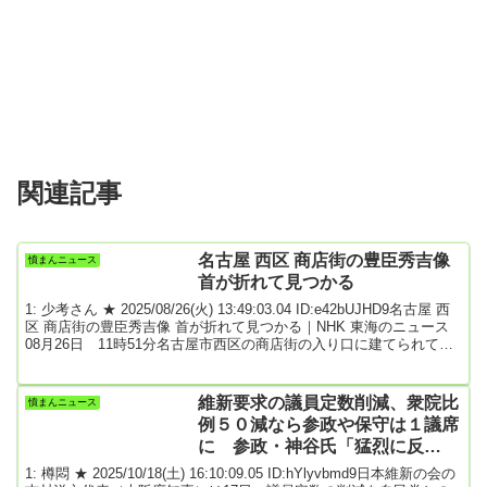
関連記事
名古屋 西区 商店街の豊臣秀吉像
憤まんニュース
首が折れて見つかる
1: 少考さん ★ 2025/08/26(火) 13:49:03.04 ID:e42bUJHD9名古屋 西
区 商店街の豊臣秀吉像 首が折れて見つかる｜NHK 東海のニュース
08月26日 11時51分名古屋市西区の商店街の入り口に建てられてい
る豊臣秀吉の像が、２５日、首が折れている状態で見つかりまし
た。近くには織田信長、徳川家康などの像も建てられていますが、
何者かに壊されたとみられる被害がたびたび発生しています。首が
維新要求の議員定数削減、衆院比
憤まんニュース
折れているのが見つかったのは、名古屋市西区にある円頓寺商店街
例５０減なら参政や保守は１議席
の入り口に建てられてい...
に 参政・神谷氏「猛烈に反
対」 保守・島田氏「ふざけた話
1: 樽悶 ★ 2025/10/18(土) 16:10:09.05 ID:hYlyvbmd9日本維新の会の