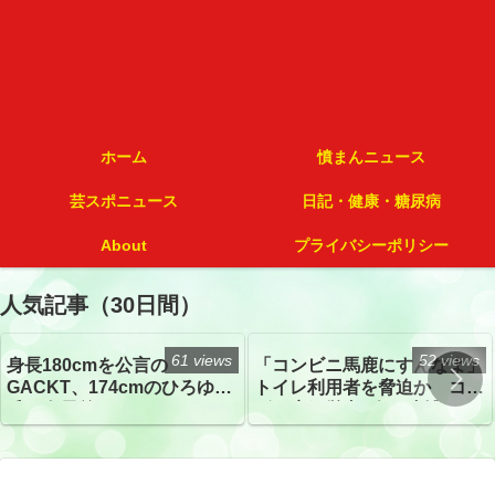
ホーム
憤まんニュース
芸スポニュース
日記・健康・糖尿病
About
プライバシーポリシー
人気記事（30日間）
61 views
52 views
身長180cmを公言の
「コンビニ馬鹿にすんなよ」
GACKT、174cmのひろゆき
トイレ利用者を脅迫か コン
氏と身長差“ほぼなし”でネッ
ビニ店経営者2人を逮捕
トざわつき イベントでの写
真が話題