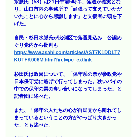
水脈氏（58）は21日午前5時半、落選が確実とな
り、山口市内の事務所で「頑張って支えていただ
いたことに心から感謝します」と支援者に頭を下
げた。
自民・杉田水脈氏が比例区で落選見込み 公認め
ぐり党内から批判も
https://www.asahi.com/articles/AST7K1DDLT7
KUTFK006M.html?iref=pc_extlink
杉田氏は敗因について、「保守系の票が参政党や
日本保守党に逃げて行ってしまった。狭いパイの
中での保守の票の奪い合いになってしまった」と
記者団に述べた。
また、「保守の人たちの心が自民党から離れてし
まっているということの方がやっぱり大きかっ
た」とも述べた。