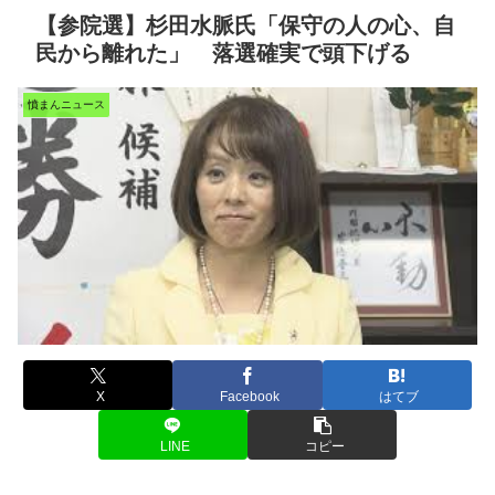
【参院選】杉田水脈氏「保守の人の心、自
民から離れた」 落選確実で頭下げる
憤まんニュース
X
Facebook
はてブ
LINE
コピー