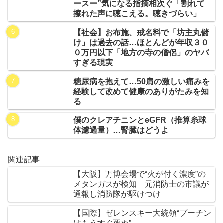
ースー”気になる指摘相次ぐ「割れて
擦れた声に聴こえる。聴きづらい」
【社会】お布施、戒名料で「坊主丸儲
け」は過去の話…ほとんどが年収３０
０万円以下「地方の寺の僧侶」のヤバ
すぎる現実
糖尿病を抱えて…50肩の激しい痛みを
経験して改めて健康のありがたみを知
る
僕のクレアチニンとeGFR（推算糸球
体濾過量）…腎臓はどうよ
関連記事
【大阪】万博会場で“火が付く濃度”の
メタンガスが検知 元消防士の市議が
通報し消防隊が駆けつけ
【国際】ゼレンスキー大統領“プーチン
はもうすぐ死ぬ”