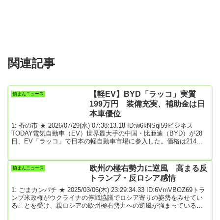
関連記事
【軽EV】BYD「ラッコ」実質
憤まんニュース
199万円 装備充実、補助金は日
本車優位
1: 蚤の市 ★ 2026/07/29(水) 07:38:13.18 ID:w6kNSqi59ビジネス
TODAY電気自動車（EV）世界最大手の中国・比亜迪（BYD）が28
日、EV「ラッコ」で日本の軽自動車市場に参入した。価格は214万
5000円からで、国のEV補助金を含むと200万円を切る。補助金では
日本車が優位だが、装備を充実させ日本勢の牙城の切り崩しを狙
う。「日本の新しい軽の定番にする。多くの人に求めやすいと感じ
欧州の極右勢力に逆風 高まる反
憤まんニュース
てもらえる価格を実現した」。都内で開いた発表会で日本法人の東
トランプ・反ロシア感情
福寺厚樹社長はラッコ...
1: ごまカンパチ ★ 2025/03/06(木) 23:29:34.33 ID:6VmVBOZ69トラ
ンプ米政権がウクライナの停戦協議でロシア寄りの姿勢をみせてい
ることを受け、親ロシアの欧州極右勢力への逆風が強まっている。
トランプ外交でロシアの脅威が改めて強く意識され、中道陣営の結