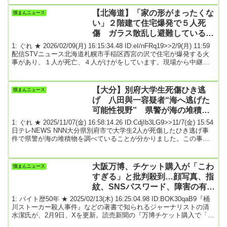
集が促されている側面もある。■オーストリアは極右排除で政権発足
オーストリアでは3日、中道右派の国民党と中道左派の社会民主党、
【北海道】「家の形がまったくな
憤まんニュース
リベラル政党のNEOSによる3党連立政権が発足し...※無料部分ここ
い」２階建て住宅爆発で５人死
まで関連スレ「プーチン氏...
傷 ガラス散乱し避難している人
も 札幌市
1: ぐれ ★ 2026/02/09(月) 16:15:34.48 ID:eI/nFRq19>>2/9(月) 11:59
配信STVニュース北海道札幌市手稲区西宮の沢で住宅が爆発する火
事があり、１人が死亡、４人がけがをしています。現場から中継で
す。本来ならば、重機のあるあたりに２階建ての住宅が建っていた
ということですが、爆発によって跡形もなくなっています。そし
て、その衝撃で吹き飛んだとみられる住宅のがれきが道路に散乱し
【大分】別府大学生死傷ひき逃
憤まんニュース
ていて、このほか数十メートル先の住宅にも被害が出るなど、現場
げ 八田與一容疑者“海へ逃げた
に来るとその衝撃の大...
可能性視野” 県警が海の堆積物
調べる
1: ぐれ ★ 2025/11/07(金) 16:58:14.26 ID:CdjIb3LG9>>11/7(金) 15:54
日テレNEWS NNN大分県別府市で大学生2人が死傷したひき逃げ事
件で県警が海の堆積物を調べていることが分かりました。この事件
は2022年6月、別府市野口原の交差点でバイクに乗っていた男子大学
生2人が車に追突され死傷したものです。県警は殺人やひき逃げなど
の疑いで重要指名手配されている八田與一容疑者の行方を追ってい
大阪万博、チケット購入が「こわ
憤まんニュース
ます。こうした中、八田容疑者の手がかりを探すため県警が海の堆
すぎる」と批判殺到…顔写真、指
積物...
紋、SNSパスワード、障害の有無
まで個人情報 “ほぼ丸裸”
1: バイト歴50年 ★ 2025/02/13(木) 16:25:04.98 ID:BOK30qaB9『桶
川ストーカー殺人事件』などの著書で知られるジャーナリストの清
水潔氏が、2月9日、Xを更新。読売新聞の『万博チケット購入で「顔
画像や指紋など第三者に提供も」、個人情報規約にSNS上「ヤバす