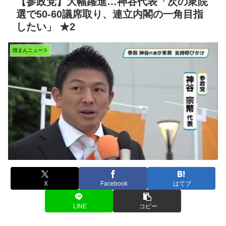
【参政党】大幅躍進…神谷代表「次の衆院
選で50-60議席取り、連立内閣の一角目指
したい」 ★2
憤まんニュース
X
Facebook
はてブ
LINE
コピー