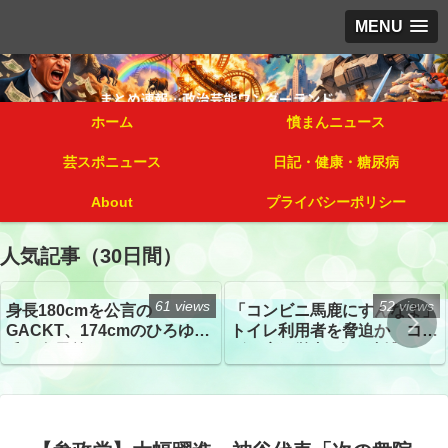
MENU
ホーム
憤まんニュース
芸スポニュース
日記・健康・糖尿病
About
プライバシーポリシー
人気記事（30日間）
61 views
52 views
身長180cmを公言の
「コンビニ馬鹿にすんなよ」
GACKT、174cmのひろゆき
トイレ利用者を脅迫か コン
氏と身長差“ほぼなし”でネッ
ビニ店経営者2人を逮捕
トざわつき イベントでの写
真が話題