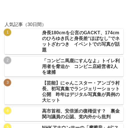
人気記事（30日間）
身長180cmを公言のGACKT、174cm
のひろゆき氏と身長差“ほぼなし”でネ
ットざわつき イベントでの写真が話
題
「コンビニ馬鹿にすんなよ」トイレ利
用者を脅迫か コンビニ店経営者2人
を逮捕
【芸能】にゃんこスター・アンゴラ村
長、初写真集でランジェリーショット
公開 昨年はデジタル写真集が異例の
大ヒット
高市首相、安倍派の復権促す？ 裏金
関与議員の公認、党内外から批判
NHKアナウンサーの「摩擦音」が“ス