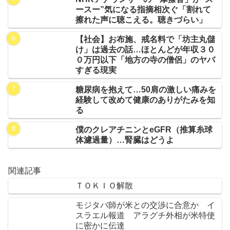
ースー”気になる指摘相次ぐ「割れて
擦れた声に聴こえる。聴きづらい」
【社会】お布施、戒名料で「坊主丸儲
け」は過去の話…ほとんどが年収３０
０万円以下「地方の寺の僧侶」のヤバ
すぎる現実
糖尿病を抱えて…50肩の激しい痛みを
経験して改めて健康のありがたみを知
る
僕のクレアチニンとeGFR（推算糸球
体濾過量）…腎臓はどうよ
関連記事
ＴＯＫＩＯ解散
モジタバ師が米との交渉に合意か イ
スラエル報道 アラグチ外相が米特使
に密かに伝達