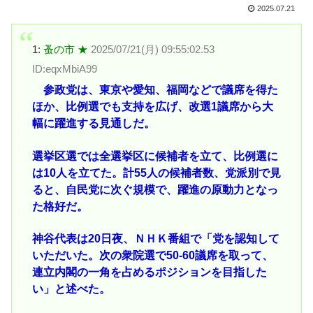
2025.07.21
1:
蚤の市 ★
2025/07/21(月) 09:55:02.53
ID:eqxMbiA99
参政党は、東京や愛知、福岡などで議席を得た
ほか、比例選でも支持を広げ、改選1議席から大
幅に躍進する見通しだ。
選挙区選では全選挙区に候補者を立て、比例選に
は10人を立てた。計55人の候補者数、党派別で見
ると、自民党に次ぐ規模で、躍進の原動力となっ
た格好だ。
神谷代表は20日夜、ＮＨＫ番組で「党を認知して
いただいた。次の衆院選で50-60議席を取って、
連立内閣の一角を占めるポジションを目指した
い」と述べた。