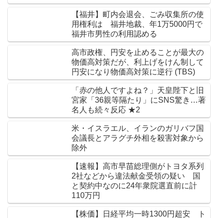
【福井】町内会退会、ごみ収集所の使
用権利は 福井地裁、年1万5000円で
福井市男性の利用認める
高市政権、円安を止めることが最大の
物価高対策だが、利上げをけん制して
円安になり物価高対策に逆行 (TBS)
「赤の他人ですよね？」天皇陛下と旧
宮家「36親等隔たり」にSNS驚き…著
名人も続々反応 ★2
米・イスラエル、イランのガリバフ国
会議長とアラグチ外相を殺害対象から
除外
【速報】高市早苗総理側がトヨタ系列
2社などから違法献金受領の疑い 国
と契約中なのに24年衆院選直前に計
110万円
【株価】日経平均一時1300円超安 ト