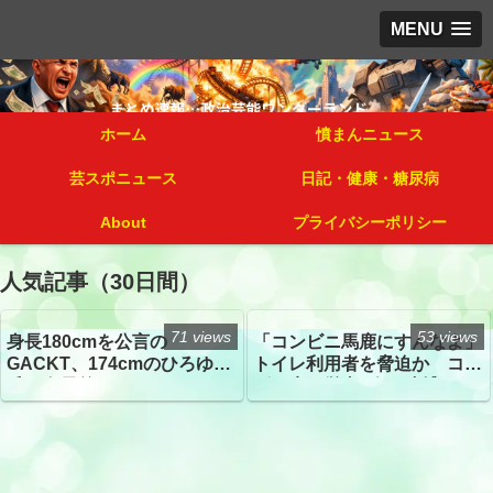
MENU
ホーム
憤まんニュース
芸スポニュース
日記・健康・糖尿病
About
プライバシーポリシー
人気記事（30日間）
71 views
53 views
身長180cmを公言の
「コンビニ馬鹿にすんなよ」
GACKT、174cmのひろゆき
トイレ利用者を脅迫か コン
氏と身長差“ほぼなし”でネッ
ビニ店経営者2人を逮捕
トざわつき イベントでの写
真が話題