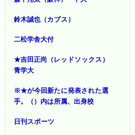
鈴木誠也（カブス）
二松学舎大付
★吉田正尚（レッドソックス）
青学大
※★が今回新たに発表された選
手。（）内は所属、出身校
日刊スポーツ