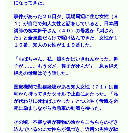
になってきた。
事件があった２６日夕、現場周辺に住む女性（８
１）が自宅で知人女性と話をしていると、日本語
講師の椋本舞子さん（４０）の母親が「刺され
た」と全身血だらけで駆け込んできた。女性が１
１０番、知人の女性が１１９番した。
「おばちゃん、私、娘をかばいきれんかった。舞
子が……。もうダメ。舞子が死んだ」。息も絶え
絶えの母親はそう話した。
医療機関で勤務経験がある知人女性（７１）は自
宅から持ってきたタオルで止血にあたった。「私
が代わりに死ねばよかった」とつぶやく母親を必
死に励ましながら救急車の到着を待った。
その頃、不審な男が建物の陰からこちらをのぞき
込んでいるのに女性らが気づき、近所の男性が駆