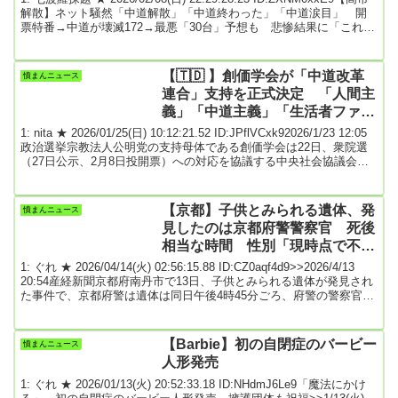
解散】ネット騒然「中道解散」「中道終わった」「中道涙目」 開
票特番→中道が壊滅172→最悪「30台」予想も 悲惨結果に「これは
喧嘩になるw」「何がしたかった？」の声も2026年02月08日
(日)20:39衆院選投開票日の8日、投票が締め切られた午後8時からテ
レビ全局が開票特番を放送した。各局、自民大勝を予測。あくまで
【🇹🇩 】創価学会が「中道改革
憤まんニュース
出口調査などに基づく予測としたうえで、野党第1党の中道改革連合
連合」支持を正式決定 「人間主
（選挙前167議...
義」「中道主義」「生活者ファー
スト」の理念評価 ★4
1: nita ★ 2026/01/25(日) 10:12:21.52 ID:JPflVCxk92026/1/23 12:05
政治選挙宗教法人公明党の支持母体である創価学会は22日、衆院選
（27日公示、2月8日投開票）への対応を協議する中央社会協議会を
開き、立憲民主党と公明党が結党した新党「中道改革連合」を支持
すると正式決定した。創価学会の機関紙「聖教新聞」によると、中
央社会協議会は中道改革連合が「『生命・生活・生存を最大に尊重
【京都】子供とみられる遺体、発
憤まんニュース
する人間主義』の理念を掲げ、国民一人一人が自分らしく生き、そ
見したのは京都府警警察官 死後
の活力が...
相当な時間 性別「現時点で不
明」★6
1: ぐれ ★ 2026/04/14(火) 02:56:15.88 ID:CZ0aqf4d9>>2026/4/13
20:54産経新聞京都府南丹市で13日、子供とみられる遺体が発見され
た事件で、京都府警は遺体は同日午後4時45分ごろ、府警の警察官が
発見したと明らかにした。遺体は濃紺のフリースとベージュ色の長
ズボンを着用していたというが、死後相当な時間が経過していると
いい、性別は現時点で不明としている。同市立園部小6年の安達結希
【Barbie】初の自閉症のバービー
憤まんニュース
（ゆき）さん（11）が先月23日から行方不明となっており、京都府
人形発売
警は身...
1: ぐれ ★ 2026/01/13(火) 20:52:33.18 ID:NHdmJ6Le9「魔法にかけ