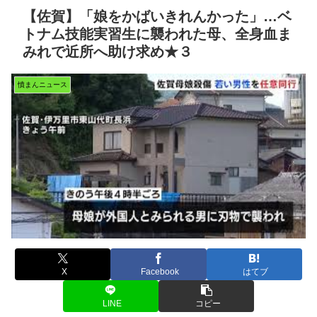
【佐賀】「娘をかばいきれんかった」…ベ
トナム技能実習生に襲われた母、全身血ま
みれで近所へ助け求め★３
憤まんニュース
X
Facebook
はてブ
LINE
コピー