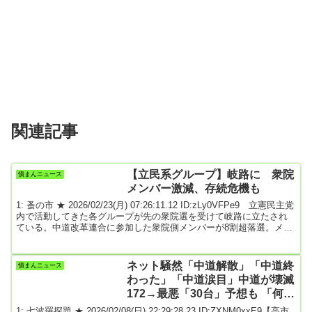
関連記事
【立民系グループ】岐路に 衆院
憤まんニュース
メンバー激減、存続危機も
1: 蚤の市 ★ 2026/02/23(月) 07:26:11.12 ID:zLy0VFPe9 立憲民主党
内で活動してきた各グループが先の衆院選を受けて岐路に立たされ
ている。中道改革連合に参加した衆院側メンバーが8割超落選。メン
バーが2人になるなど、存続が危ぶまれるケースも出ている。自民党
の派閥解消の流れを受け、各グループは解散を考える時期に来てい
るとの声もあるが、残ったメンバーの一部は中道・立民の活力が奪
ネット騒然「中道解散」「中道終
憤まんニュース
われかねないとして立て直しを探る。特別国会召集日翌日の19日。
わった」「中道涙目」中道が壊滅
木曜日には各グループが会合を...
172→最悪「30台」予想も 「何が
したかった?」
1: 七波羅探題 ★ 2026/02/08(日) 22:29:28.23 ID:ZXNM0xxE9【高市