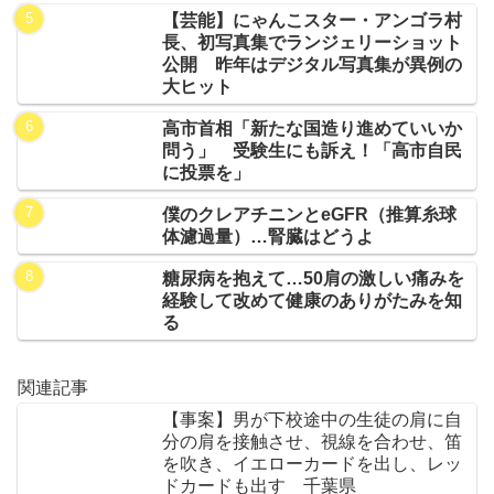
【芸能】にゃんこスター・アンゴラ村
長、初写真集でランジェリーショット
公開 昨年はデジタル写真集が異例の
大ヒット
高市首相「新たな国造り進めていいか
問う」 受験生にも訴え！「高市自民
に投票を」
僕のクレアチニンとeGFR（推算糸球
体濾過量）…腎臓はどうよ
糖尿病を抱えて…50肩の激しい痛みを
経験して改めて健康のありがたみを知
る
関連記事
【事案】男が下校途中の生徒の肩に自
分の肩を接触させ、視線を合わせ、笛
を吹き、イエローカードを出し、レッ
ドカードも出す 千葉県