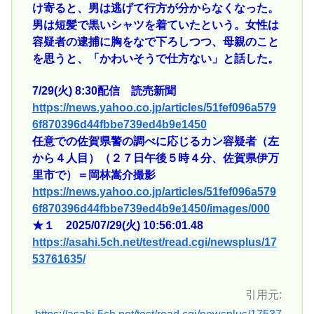
け寄ると、男は逃げて行方が分からなくなった。
男は短髪で黒いシャツを着ていたという。女性は
容疑者の逮捕に胸をなで下ろしつつ、母親のこと
を思うと、「かわいそうで仕方ない」と話した。
7/29(火) 8:30配信 読売新聞
https://news.yahoo.co.jp/articles/51fef096a579
6f870396d44fbbe739ed4b9e1450
任意での佐賀県警の調べに応じるカン容疑者（左
から４人目）（２７日午後５時４分、佐賀県伊万
里市で）＝岡林嵩介撮影
https://news.yahoo.co.jp/articles/51fef096a579
6f870396d44fbbe739ed4b9e1450/images/000
★１ 2025/07/29(火) 10:56:01.48
https://asahi.5ch.net/test/read.cgi/newsplus/17
53761635/
引用元: