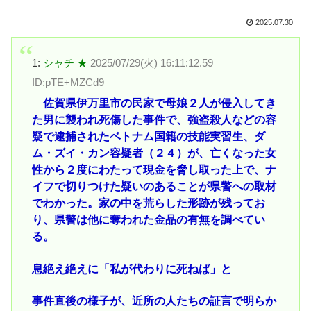
2025.07.30
1:
シャチ ★
2025/07/29(火) 16:11:12.59
ID:pTE+MZCd9
佐賀県伊万里市の民家で母娘２人が侵入してき
た男に襲われ死傷した事件で、強盗殺人などの容
疑で逮捕されたベトナム国籍の技能実習生、ダ
ム・ズイ・カン容疑者（２４）が、亡くなった女
性から２度にわたって現金を脅し取った上で、ナ
イフで切りつけた疑いのあることが県警への取材
でわかった。家の中を荒らした形跡が残ってお
り、県警は他に奪われた金品の有無を調べてい
る。
息絶え絶えに「私が代わりに死ねば」と
事件直後の様子が、近所の人たちの証言で明らか