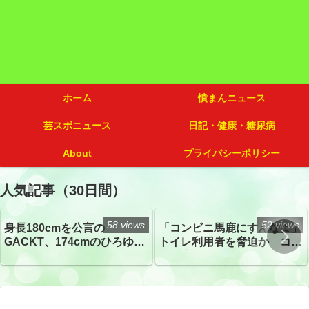
ホーム
憤まんニュース
芸スポニュース
日記・健康・糖尿病
About
プライバシーポリシー
人気記事（30日間）
58 views
52 views
身長180cmを公言の
「コンビニ馬鹿にすんなよ」
GACKT、174cmのひろゆき
トイレ利用者を脅迫か コン
氏と身長差“ほぼなし”でネッ
ビニ店経営者2人を逮捕
トざわつき イベントでの写
真が話題