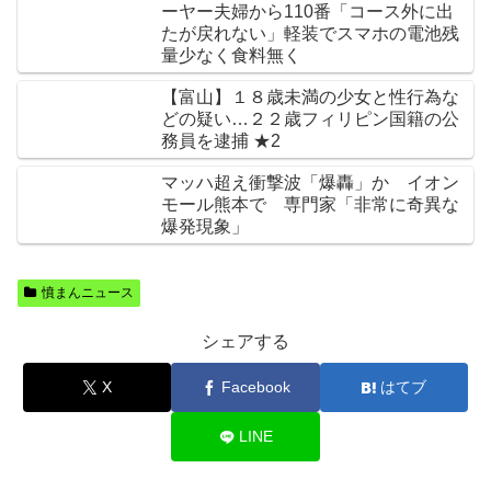
ーヤー夫婦から110番「コース外に出
たが戻れない」軽装でスマホの電池残
量少なく食料無く
【富山】１８歳未満の少女と性行為な
どの疑い…２２歳フィリピン国籍の公
務員を逮捕 ★2
マッハ超え衝撃波「爆轟」か イオン
モール熊本で 専門家「非常に奇異な
爆発現象」
憤まんニュース
シェアする
X
Facebook
はてブ
LINE