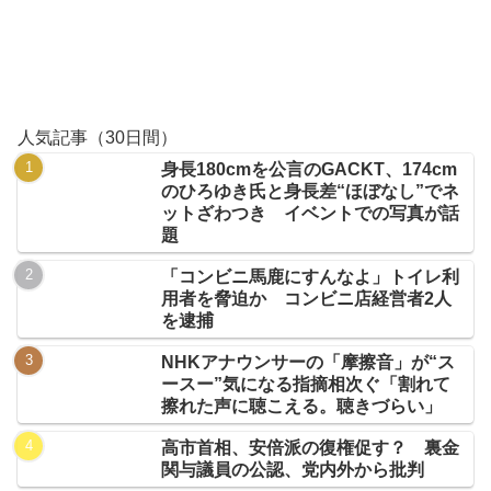
人気記事（30日間）
身長180cmを公言のGACKT、174cm
のひろゆき氏と身長差“ほぼなし”でネ
ットざわつき イベントでの写真が話
題
「コンビニ馬鹿にすんなよ」トイレ利
用者を脅迫か コンビニ店経営者2人
を逮捕
NHKアナウンサーの「摩擦音」が“ス
ースー”気になる指摘相次ぐ「割れて
擦れた声に聴こえる。聴きづらい」
高市首相、安倍派の復権促す？ 裏金
関与議員の公認、党内外から批判