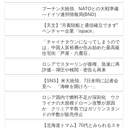
プーチン大統領、NATOとの大戦準備
―ドイツ連邦情報局(BND)
【天文】“月着陸船と通信確立できず”
ベンチャー企業「ispace」
「チャイナタウンになってしまうので
は」中国人富裕層が住み始めた最高級
住宅街「芦屋・六麓荘」
ロシアでスターリンが復権、急速に再
評価－弾圧や検閲・密告も再来
【SNS】米大統領、7日未明に記者会
見へ 「海峡を開けろ⋯」
ロシア国内で燃料不足が深刻化 ウク
ライナの大規模ドローン攻撃が原因
か クリミア半島ではガソリンスタン
ドの半数が販売停止
【北海道トマム】70代とみられるスキ