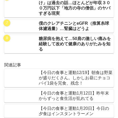
け」は過去の話…ほとんどが年収３０
０万円以下「地方の寺の僧侶」のヤバ
すぎる現実
僕のクレアチニンとeGFR（推算糸球
体濾過量）…腎臓はどうよ
糖尿病を抱えて…50肩の激しい痛みを
経験して改めて健康のありがたみを知
る
関連記事
【今日の食事と運動12/19】朝食は野菜
が盛りだくさん。しかしお昼にチョコ
パイ1袋を完食、残念！
【今日の食事と運動1月12日】昨年末
からずっと食生活が乱れてる
【今日の食事と運動1月20日】今日の
夕食はインスタントラーメン