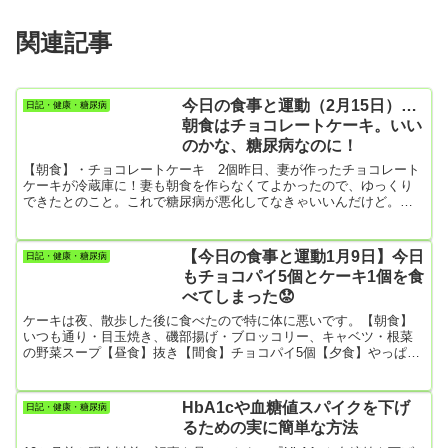
関連記事
今日の食事と運動（2月15日）…
日記・健康・糖尿病
朝食はチョコレートケーキ。いい
のかな、糖尿病なのに！
【朝食】・チョコレートケーキ 2個昨日、妻が作ったチョコレート
ケーキが冷蔵庫に！妻も朝食を作らなくてよかったので、ゆっくり
できたとのこと。これで糖尿病が悪化してなきゃいいんだけど。
【昼食】・ヨーグルト＆ジャム・チョコレート（バレンタインの残
り）【夕食】・焼きそば大盛り【今日の運動】・散歩 3310歩
【今日の食事と運動1月9日】今日
日記・健康・糖尿病
もチョコパイ5個とケーキ1個を食
べてしまった😟
ケーキは夜、散歩した後に食べたので特に体に悪いです。【朝食】
いつも通り・目玉焼き、磯部揚げ・ブロッコリー、キャベツ・根菜
の野菜スープ【昼食】抜き【間食】チョコパイ5個【夕食】やっぱり
妻の調子が悪くて、スパゲッティだけしか作れないという。・スパ
ゲッティ大盛り【夜食】・ショートケーキ1個
HbA1cや血糖値スパイクを下げ
日記・健康・糖尿病
るための実に簡単な方法