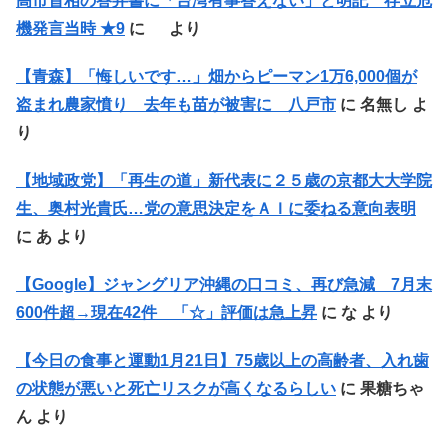
高市首相の答弁書に「台湾有事答えない」と明記 存立危
機発言当時 ★9
に
より
【青森】「悔しいです…」畑からピーマン1万6,000個が
盗まれ農家憤り 去年も苗が被害に 八戸市
に
名無し
よ
り
【地域政党】「再生の道」新代表に２５歳の京都大大学院
生、奥村光貴氏…党の意思決定をＡＩに委ねる意向表明
に
あ
より
【Google】ジャングリア沖縄の口コミ、再び急減 7月末
600件超→現在42件 「☆」評価は急上昇
に
な
より
【今日の食事と運動1月21日】75歳以上の高齢者、入れ歯
の状態が悪いと死亡リスクが高くなるらしい
に
果糖ちゃ
ん
より