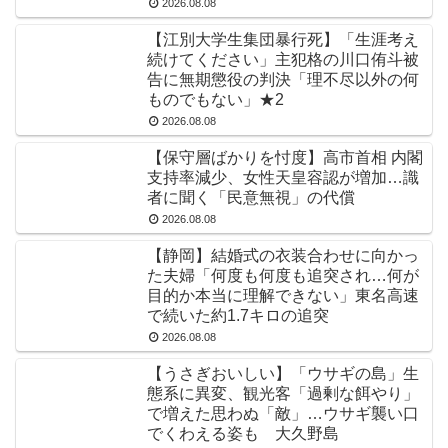
2026.08.08
【江別大学生集団暴行死】「生涯考え
続けてください」主犯格の川口侑斗被
告に無期懲役の判決「理不尽以外の何
ものでもない」★2
2026.08.08
【保守層ばかりを忖度】高市首相 内閣
支持率減少、女性天皇容認が増加…識
者に聞く「民意無視」の代償
2026.08.08
【静岡】結婚式の衣装合わせに向かっ
た夫婦「何度も何度も追突され…何が
目的か本当に理解できない」東名高速
で続いた約1.7キロの追突
2026.08.08
【うさぎおいしい】「ウサギの島」生
態系に異変、観光客「過剰な餌やり」
で増えた思わぬ「敵」…ウサギ襲い口
でくわえる姿も 大久野島