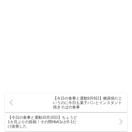
【今日の食事と運動9月8日】糖尿病だと
いうのに今日も菓子パンとインスタント
焼きそばの食事
【今日の食事と運動10月10日】ちょうど
1カ月ぶりの投稿！その間HbA1cが0.1だ
け改善した