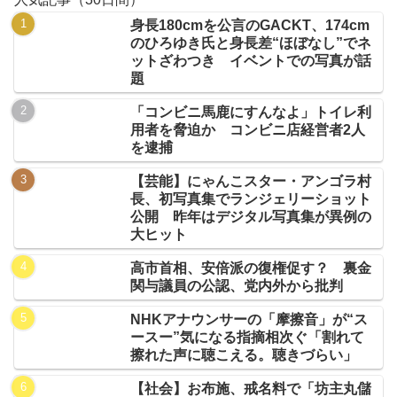
身長180cmを公言のGACKT、174cm
のひろゆき氏と身長差“ほぼなし”でネ
ットざわつき イベントでの写真が話
題
「コンビニ馬鹿にすんなよ」トイレ利
用者を脅迫か コンビニ店経営者2人
を逮捕
【芸能】にゃんこスター・アンゴラ村
長、初写真集でランジェリーショット
公開 昨年はデジタル写真集が異例の
大ヒット
高市首相、安倍派の復権促す？ 裏金
関与議員の公認、党内外から批判
NHKアナウンサーの「摩擦音」が“ス
ースー”気になる指摘相次ぐ「割れて
擦れた声に聴こえる。聴きづらい」
【社会】お布施、戒名料で「坊主丸儲