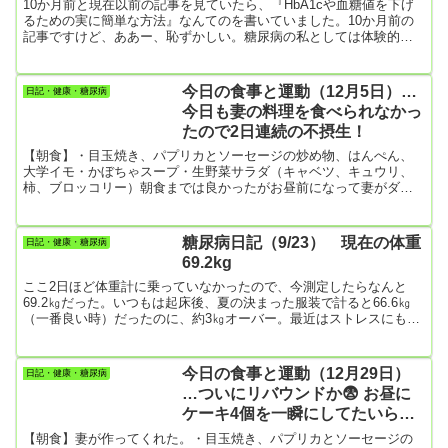
10か月前と現在以前の記事を見ていたら、『HbA1cや血糖値を下げ
るための実に簡単な方法』なんてのを書いていました。10か月前の
記事ですけど、ああー、恥ずかしい。糖尿病の私としては体験的に
も間違ったことは書いてないんですけど、大切なことは現在、実行
できているかどうかですよね。あの時はホントに食事コントロール
を頑張った。①まず、腹八分目。②間食はしない。③食事ではごは
今日の食事と運動（12月5日）…
日記・健康・糖尿病
んやパンは食べない。➃運動（散歩）は可能な限り行う。これをやり
今日も妻の料理を食べられなかっ
切ったら、HbA1cが約2.0減って、体重も2.5㎏減少。本当に主治医...
たので2日連続の不摂生！
【朝食】・目玉焼き、パプリカとソーセージの炒め物、はんぺん、
大学イモ・かぼちゃスープ・生野菜サラダ（キャベツ、キュウリ、
柿、ブロッコリー）朝食までは良かったがお昼前になって妻がダウ
ン！しんどくて料理できないので、「何か買ってきて」と言う。
【昼食】・クッキー2枚・リンゴ1個…茨城県の農園から送られてき
たもので、糖度が高く新鮮でメチャ美味しかった！でも妻がリンゴ
糖尿病日記（9/23） 現在の体重
日記・健康・糖尿病
が苦手で全く生食しないんですよね。なのでリンゴをアップルパイ
69.2kg
にした後なら美味しく食べる。リンゴをかじる音がずいぶんと苦手
らしい。結局、糖尿病...
ここ2日ほど体重計に乗っていなかったので、今測定したらなんと
69.2㎏だった。いつもは起床後、夏の決まった服装で計ると66.6㎏
（一番良い時）だったのに、約3㎏オーバー。最近はストレスにもみ
くちゃにされているので、無理もないよ。ただ、体重計に乗ったの
は先ほど午後2時頃だったので、朝ご飯も食べ、昼食も食べ、コーヒ
ーもお茶も飲み、果物（大きな梨1個やイチジク6個）も食べたりし
今日の食事と運動（12月29日）
日記・健康・糖尿病
た後なので、その分最低１.5㎏は増えているかも。 先週、モンスタ
…ついにリバウンドか😨 お昼に
ー襲来先週金曜日（17日）、「モンスターばあさん」が襲来して
ケーキ4個を一瞬にしてたいらげ
か...
る！
【朝食】妻が作ってくれた。・目玉焼き、パプリカとソーセージの