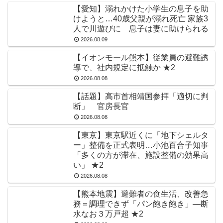
【愛知】溺れかけた小学生の息子を助
けようと…40歳父親が溺れ死亡 家族3
人で川遊びに 息子は妻に助けられる
2026.08.09
【イオンモール熊本】従業員の避難誘
導で、社内規定に抵触か ★2
2026.08.08
【話題】高市首相靖国参拝「適切に判
断」 官房長官
2026.08.08
【東京】東京駅近くに「地下シェルタ
ー」整備を正式表明…小池百合子知事
「多くの方が滞在、施設整備の効果高
い」 ★2
2026.08.08
【熊本地震】避難者の食生活、改善急
務＝調理できず「パン飽き飽き」―断
水なお３万戸超 ★2