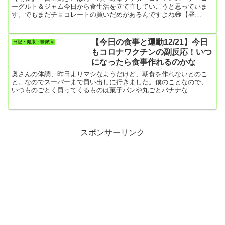
ーグルト＆ジャム今日から食生活を立て直していこうと思っていま
す。でもまだチョコレートの買いだめがあるんですよね😅【昼
食】・ココア＆牛乳200㎖【夕食】・インスタントラーメン 1個・
赤かぶの煮物・グラタン【今日の運動】・かかとの上下動 500回・
歩行数 1595歩
【今日の食事と運動12/21】今日
日記・健康・糖尿病
もコロナワクチンの副反応！いつ
になったら食事作れるのかな
奥さんの体調、昨日よりマシなようだけど、朝食を作れないとのこ
と。なのでスーパーまで買い出しに行きました。僕のことなので、
いつものごとく買ってくるものは菓子パンや丸ごとバナナな
ど・・・結局、朝食は下記のとおり。最近、カロリーが高くてとっ
ても甘い「丸ごとバナナ」を毎日食べてる。今度の血液検査が怖
い！【朝食】・たっぷりホイップあんぱん2個・丸ごとバナナ1個・
お菓子（ガレット）1個・牛乳・野菜（キャベツとネギの炒め物）…
僕の作れるのはこんなもん。でも、何とか野菜から食べることがで
スポンサーリンク
きました。「あんぱん」な...