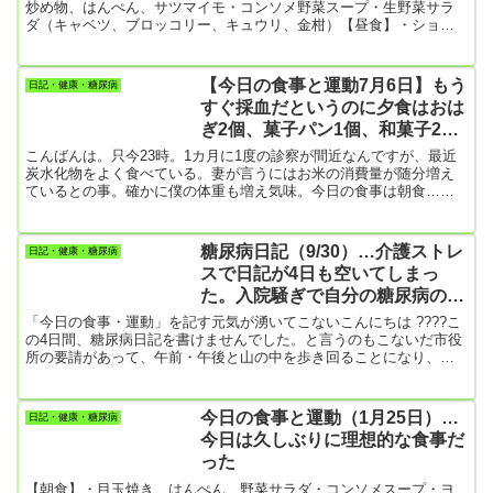
炒め物、はんぺん、サツマイモ・コンソメ野菜スープ・生野菜サラ
ダ（キャベツ、ブロッコリー、キュウリ、金柑）【昼食】・ショー
トケーキ 4個（チョコレート、生チーズ、キャラメル・・・）最
近、我慢していたけど、わざわざケーキ屋さんまで買いに出た！！
妻には内緒で食べた。（これ糖尿病患者のあるある！）食べてしま
【今日の食事と運動7月6日】もう
日記・健康・糖尿病
ったものはしようがないので、血糖値スパイクを防ぐため直後に散
すぐ採血だというのに夕食はおは
歩に出かけた。（6700歩）効果あるかな？ないよね。食べた総エネ
ぎ2個、菓子パン1個、和菓子2
ルギーはそのまま...
個、アイスクリーム1個
こんばんは。只今23時。1カ月に1度の診察が間近なんですが、最近
炭水化物をよく食べている。妻が言うにはお米の消費量が随分増え
ているとの事。確かに僕の体重も増え気味。今日の食事は朝食…煮
卵2個昼食…チキンラーメン1個夕食…おはぎ2個、菓子パン1個、和
菓子2個、アイスクリーム1個そうなんです。奥さんが体調崩して朝
から食事を作れなかったんです。まあ、夜になって何とかプリンと
糖尿病日記（9/30）…介護ストレ
日記・健康・糖尿病
かゼリーを食べられるようになったけど。僕もなんだか元気が出な
スで日記が4日も空いてしまっ
くて散歩もやる気が起こらなかったけど、甘いものばっかり食べて
た。入院騒ぎで自分の糖尿病の心
運動もしな...
配どころではない。
「今日の食事・運動」を記す元気が湧いてこないこんにちは ????こ
の4日間、糖尿病日記を書けませんでした。と言うのもこないだ市役
所の要請があって、午前・午後と山の中を歩き回ることになり、完
全にグロッキー状態に。道なき道の急こう配の山中を歩き回るので
すから、無理もありません。ただ、お陰で、歩数計は14,340歩をた
たきだすことに。かなりのエネルギー消費をしたはずなんですが、
今日の食事と運動（1月25日）…
日記・健康・糖尿病
夕食を食べたその夜、結局、甘いお菓子をわざわざ買い出しに行
今日は久しぶりに理想的な食事だ
き、たらふく食べてしまった。＿|￣|○どれくらい食べたかって？山
った
崎製...
【朝食】・目玉焼き、はんぺん、野菜サラダ・コンソメスープ・ヨ