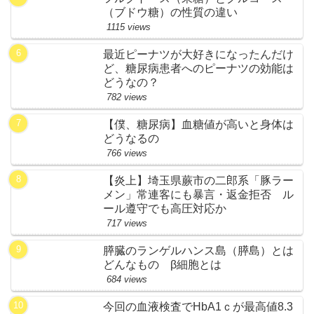
（ブドウ糖）の性質の違い
1115 views
最近ピーナツが大好きになったんだけ
ど、糖尿病患者へのピーナツの効能は
どうなの？
782 views
【僕、糖尿病】血糖値が高いと身体は
どうなるの
766 views
【炎上】埼玉県蕨市の二郎系「豚ラー
メン」常連客にも暴言・返金拒否 ル
ール遵守でも高圧対応か
717 views
膵臓のランゲルハンス島（膵島）とは
どんなもの β細胞とは
684 views
今回の血液検査でHbA1ｃが最高値8.3