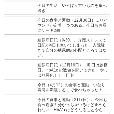
今日の生活 やっぱり甘いものを食べ
過ぎ
今日の食事と運動（12月30日）…リバ
ウンドが定着しつつある。今日もお昼
にケーキ2個！
糖尿病日記（9/30）…介護ストレスで
日記が4日も空いてしまった。入院騒
ぎで自分の糖尿病の心配どころではな
い。
糖尿病日記（12月16日）…昨日は診察
日、HbA1c の数値を聞いてきた やっ
ぱり悪化！！＿|￣|○
今日（4月12）の食事と運動…いなり
寿司を満腹するまで食べちゃった！
今日の食事と運動（2月7日）…今日も
食べ過ぎ！分かっちゃいるけど止めら
れない HbA1cはどうなることやら