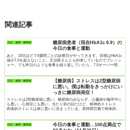
関連記事
糖尿病患者（現在HbA1c 6.9）の
日記・健康・糖尿病
今日の食事と運動
あと、10日ほどで4週間ごとの診察日がやってきます。目標はHbA1c
値が7.0を超えないこと。主治医さんとも約束しているのでプレッシ
ャー。でも昨日のような食事を繰り返していたら、7.0オーバー間違
いないな。????朝食・目玉焼き1個・パプリカと玉ねぎとソーセージ
の炒め物・かぼちゃスープ・トマト、キャベツの生野菜サラダ昼
食・バタピー1袋（約100ｇ）・チョコレートケーキ1個（トップ画面
【糖尿病】ストレスは2型糖尿病
日記・健康・糖尿病
のケーキの4分の1）・コーヒー今日も、昼食にバタピー、ケーキを
に悪い。僕は転勤をきっかけにい
食べてしまった。(-_-;)
っきに糖尿病発症！
ストレスは2型糖尿病に悪い。糖尿病のみならず、心臓病や脳卒中に
も悪い。心身症にも悪い。当たり前の話だけど、精神的ストレス、
肉体的ストレスは体に悪いに決まっている。長時間労働で肉体的ス
トレスが重なれば、睡眠時間が少なくなるし、疲労はたまるし、体
の恒常性を維持する脳をはじめとする神経系もやられてしまうし。
でも、子供は大学に通っていて教育費はかかるし、ドラマみたいに
今日の食事と運動…100点満点で
日記・健康・糖尿病
「やってられねえ」って、辞めることもできなかった。出来なかっ