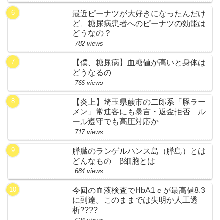
最近ピーナツが大好きになったんだけ
ど、糖尿病患者へのピーナツの効能は
どうなの？
782 views
【僕、糖尿病】血糖値が高いと身体は
どうなるの
766 views
【炎上】埼玉県蕨市の二郎系「豚ラー
メン」常連客にも暴言・返金拒否 ル
ール遵守でも高圧対応か
717 views
膵臓のランゲルハンス島（膵島）とは
どんなもの β細胞とは
684 views
今回の血液検査でHbA1ｃが最高値8.3
に到達。このままでは失明か人工透
析????