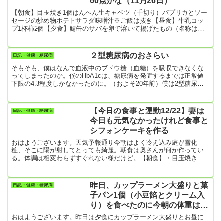
60点かな（11月26日）
たというか、辞表を書くことなんて思いつきもしなかったというの
が本当の所。また、...
【朝食】目玉焼き1個はんぺん生キャベツ（千切り）パプリカとソー
セージの炒め物ポテトサラダ味噌汁※ご飯は抜き【昼食】牛乳コッ
プ1杯柿2個【夕食】鯖缶のサバを卵で溶いて揚げたもの（名称は不
明）グラタンポテトサラダ柿3個（ご飯は抜き）【間食】カヌレ1個
【運動】歩数計4419歩だけ（肩の痛みのため筋トレは一切せず）
２型糖尿病のおさらい
日記・健康・糖尿病
そもそも、僕はなんで血液中のブドウ糖（血糖）を吸収できなくな
ってしまったのか。僕のHbA1cは、糖尿病を発症するまでは正常値
下限の4.3程度しかなかったのに。（およそ20年前）僕は2型糖尿
病。患者の95％以上が2型糖尿病だそうです。基本的にインスリンの
働きが弱くなって血糖を吸収できなくなってしまうので、血糖値が
慢性的に高くなり、その結果血液中の血糖が血管壁等に様々な悪さ
【今日の食事と運動12/22】妻は
日記・健康・糖尿病
をすることになります。その原因としては、遺伝因子と環境因子が
今日も元気なかったけれど食事と
挙げられていますが、僕の場合、家族に糖尿病はいなかったな。た
シフォンケーキを作る
だ、環境...
おはようございます。天気予報通り今朝はよく冷え込み庭が雪化
粧、そこに陽が射してとっても綺麗。朝食は奥さんが何か作ってい
る。体調は相変わらずすぐれない様だけど。【朝食】・目玉焼き、
はんぺん、キャベツ、ブロッコリー・トースト1枚・牛乳【昼食】・
おにぎり1個今日は朝からお菓子類は食べなかった。それで何か食べ
たくなって、冷凍庫のおにぎりを「チーン」【夕食】…妻が「何と
昨日、カップラーメン大盛りと菓
日記・健康・糖尿病
か一品だけ」と言って作ってくれた。・ちらし寿司・シフォンケー
子パン1個（小豆餡とクリーム入
キ 1切れ午前中、台所で何かしていたのはケーキを作っていたらし
り）を食べたのに今朝の体重は
い。【運動】今の...
66.2㎏＼(^o^)／😄
おはようございます。昨日は夕食にカップラーメン大盛りとお昼に