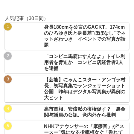
人気記事（30日間）
身長180cmを公言のGACKT、174cm
のひろゆき氏と身長差“ほぼなし”でネ
ットざわつき イベントでの写真が話
題
「コンビニ馬鹿にすんなよ」トイレ利
用者を脅迫か コンビニ店経営者2人
を逮捕
【芸能】にゃんこスター・アンゴラ村
長、初写真集でランジェリーショット
公開 昨年はデジタル写真集が異例の
大ヒット
高市首相、安倍派の復権促す？ 裏金
関与議員の公認、党内外から批判
NHKアナウンサーの「摩擦音」が“ス
ースー”気になる指摘相次ぐ「割れて