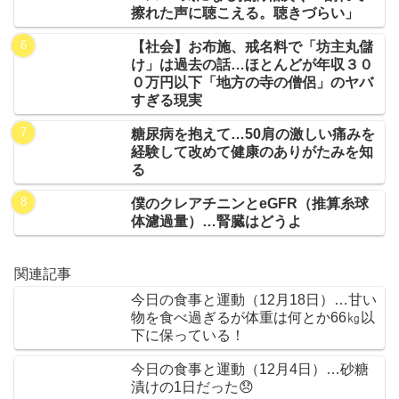
擦れた声に聴こえる。聴きづらい」
【社会】お布施、戒名料で「坊主丸儲
け」は過去の話…ほとんどが年収３０
０万円以下「地方の寺の僧侶」のヤバ
すぎる現実
糖尿病を抱えて…50肩の激しい痛みを
経験して改めて健康のありがたみを知
る
僕のクレアチニンとeGFR（推算糸球
体濾過量）…腎臓はどうよ
関連記事
今日の食事と運動（12月18日）…甘い
物を食べ過ぎるが体重は何とか66㎏以
下に保っている！
今日の食事と運動（12月4日）…砂糖
漬けの1日だった😞