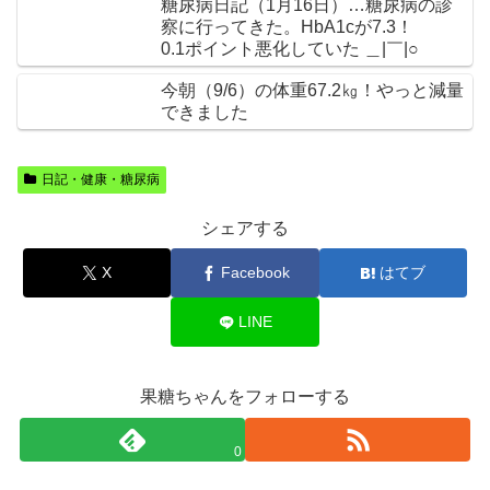
糖尿病日記（1月16日）…糖尿病の診
察に行ってきた。HbA1cが7.3！
0.1ポイント悪化していた ＿|￣|○
今朝（9/6）の体重67.2㎏！やっと減量
できました
日記・健康・糖尿病
シェアする
X
Facebook
はてブ
LINE
果糖ちゃんをフォローする
0