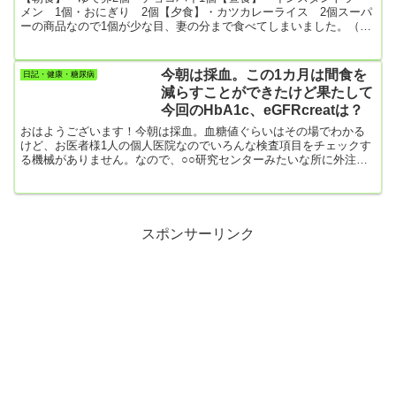
メン 1個・おにぎり 2個【夕食】・カツカレーライス 2個スーパ
ーの商品なので1個が少な目、妻の分まで食べてしまいました。（い
らないと言ったので）・揚げパン1個（甘い。白い砂糖がまぶしてあ
り見るからに糖尿病に悪いやつ）妻はホントに食欲が細い。好きな
ものが無い。自分でもわからないそうだ。菓子パンを買うにしても
今朝は採血。この1カ月は間食を
日記・健康・糖尿病
何を買ってよいのやら。【今日の運動】まだ何もしていません。
減らすことができたけど果たして
今回のHbA1c、eGFRcreatは？
おはようございます！今朝は採血。血糖値ぐらいはその場でわかる
けど、お医者様1人の個人医院なのでいろんな検査項目をチェックす
る機械がありません。なので、○○研究センターみたいな所に外注す
るので、検査結果のペーパーが返ってくるのは明後日。前回の
HbA1cは7.2で0.1ポイントの悪化。eGFRcreatは58.4（10月）
←61.8（9月）←61.1（8月）←50.4（7月）。60以上が正常なので、
腎機能が落ちてるは間違いないな。特に7月は最悪。この1カ月（正
確には4週間）の食生活は前回よりは少しマ...
スポンサーリンク