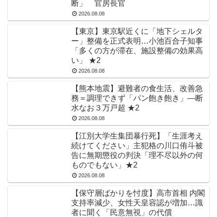
断」 官房長官
2026.08.08
【東京】東京駅近くに「地下シェルタ
ー」整備を正式表明…小池百合子知事
「多くの方が滞在、施設整備の効果高
い」 ★2
2026.08.08
【熊本地震】避難者の食生活、改善急
務＝調理できず「パン飽き飽き」―断
水なお３万戸超 ★2
2026.08.08
【江別大学生集団暴行死】「生涯考え
続けてください」主犯格の川口侑斗被
告に無期懲役の判決「理不尽以外の何
ものでもない」★2
2026.08.08
【保守層ばかりを忖度】高市首相 内閣
支持率減少、女性天皇容認が増加…識
者に聞く「民意無視」の代償