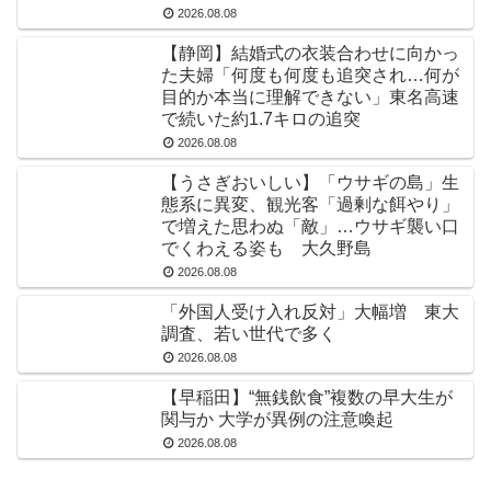
2026.08.08
【静岡】結婚式の衣装合わせに向かっ
た夫婦「何度も何度も追突され…何が
目的か本当に理解できない」東名高速
で続いた約1.7キロの追突
2026.08.08
【うさぎおいしい】「ウサギの島」生
態系に異変、観光客「過剰な餌やり」
で増えた思わぬ「敵」…ウサギ襲い口
でくわえる姿も 大久野島
2026.08.08
「外国人受け入れ反対」大幅増 東大
調査、若い世代で多く
2026.08.08
【早稲田】“無銭飲食”複数の早大生が
関与か 大学が異例の注意喚起
2026.08.08