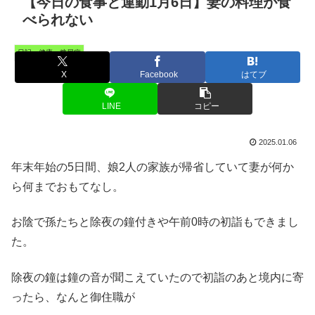
【今日の食事と運動1月6日】妻の料理が食
べられない
日記・健康・糖尿病
X
Facebook
はてブ
LINE
コピー
2025.01.06
年末年始の5日間、娘2人の家族が帰省していて妻が何か
ら何までおもてなし。
お陰で孫たちと除夜の鐘付きや午前0時の初詣もできまし
た。
除夜の鐘は鐘の音が聞こえていたので初詣のあと境内に寄
ったら、なんと御住職が