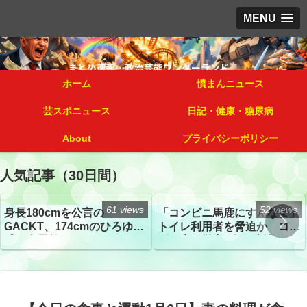
MENU
ホーム
憤まんニュース
芸スポニュース
日記・健康・糖尿病
About
プライバシーポリシー
人気記事（30日間）
61 views
52 views
身長180cmを公言の
「コンビニ馬鹿にすんなよ」
GACKT、174cmのひろゆき
トイレ利用者を脅迫か コン
氏と身長差“ほぼなし”でネッ
ビニ店経営者2人を逮捕
トざわつき イベントでの写
真が話題