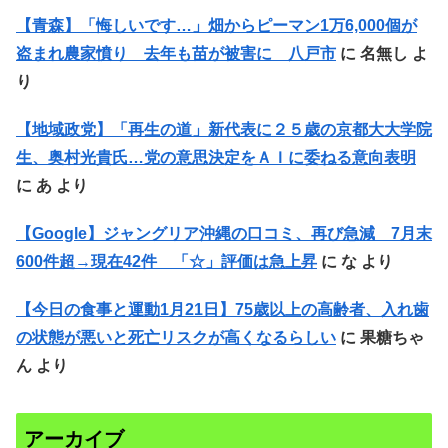
【青森】「悔しいです…」畑からピーマン1万6,000個が
盗まれ農家憤り 去年も苗が被害に 八戸市
に
名無し
よ
り
【地域政党】「再生の道」新代表に２５歳の京都大大学院
生、奥村光貴氏…党の意思決定をＡＩに委ねる意向表明
に
あ
より
【Google】ジャングリア沖縄の口コミ、再び急減 7月末
600件超→現在42件 「☆」評価は急上昇
に
な
より
【今日の食事と運動1月21日】75歳以上の高齢者、入れ歯
の状態が悪いと死亡リスクが高くなるらしい
に
果糖ちゃ
ん
より
アーカイブ