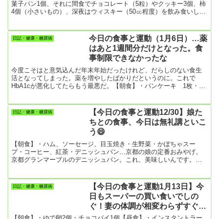
菓子パン1個、それに間食でチョコレート（5粒）やクッキー3個、柿
4個（小さいもの）、深夜はウィスキー（50㏄程度）を飲み食いして
しまった。なので、体重が増えるかなと思っていたけど、やっぱり
運動は間違いなく糖尿病に良いな(*^^)v肩や膝に痛みがあるのでここ
2カ月はほとんど稽古しなかったけど、昨夜は思い切って出かけた。
今日の食事と運動（1月6日）…薬
日記・健康・糖尿病
かばっているだけでは、患部が拘縮してますます悪くなるらしいの
はあと1週間分だけとなった。食
で、稽古に行く前にググって、膝関節のストレッチをやってみた。
事制限できなかったな
す...
今度こそはと意気込んだ年末年始だったけれど、だらしのない食生
活となってしまった。薬を増やしたばかりだというのに。これで
HbA1cが悪化してたらもう最悪だ。【朝食】・パンケーキ 1枚・コ
ンソメスープ・牛乳 200㎖・柿ゼリー【昼食】・ピーナツ１袋
（125g…764㎉）・シュークリーム1個昼食だけで1000㎉オーバー(-
_-;)ダメと分かっちゃいるけど、封を切ったら最後の一粒まで食べて
【今日の食事と運動12/30】娘た
日記・健康・糖尿病
しまう僕。ちなみにローソンのピーナツって大粒で美味しいよ。
ちとの食事、今日は無礼講といこ
【夕食】・カレーライス・大根の酢の物・赤かぶの漬物カレーラ...
う😄
【朝食】・ハム、ソーセージ、目玉焼き・生野菜・かぼちゃスー
プ・コーヒー、紅茶・デニッシュパン…京都の娘の定番おみやげ。
京都グランマーブルのデニッシュパン。これ、美味しいんです。僕
の好きなのはリンゴ入りのやつ。チョコレートデニッシュも勝ると
も劣らじ。【昼食】・お菓子類【夕食】…娘家族との1年ぶりの食
事・焼肉【今日の運動】・散歩9714歩
【今日の食事と運動1月13日】今
日記・健康・糖尿病
日もスーパーの買い食いでしの
ぐ！妻の体調が相変わらずすぐれ
ない
【朝食】・ゆで卵2個・チョコパイ1個【昼食】・インスタントラー