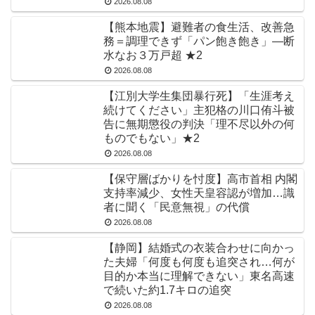
2026.08.08
【熊本地震】避難者の食生活、改善急
務＝調理できず「パン飽き飽き」―断
水なお３万戸超 ★2
2026.08.08
【江別大学生集団暴行死】「生涯考え
続けてください」主犯格の川口侑斗被
告に無期懲役の判決「理不尽以外の何
ものでもない」★2
2026.08.08
【保守層ばかりを忖度】高市首相 内閣
支持率減少、女性天皇容認が増加…識
者に聞く「民意無視」の代償
2026.08.08
【静岡】結婚式の衣装合わせに向かっ
た夫婦「何度も何度も追突され…何が
目的か本当に理解できない」東名高速
で続いた約1.7キロの追突
2026.08.08