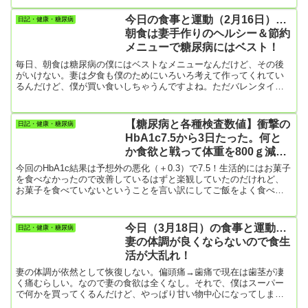
的な離婚は、別居してからゆっくりと進めればいいだけのこと。妻
は私の母と顔を合わすのも苦痛のようで、自室にこもって顔を合わ
今日の食事と運動（2月16日）…
日記・健康・糖尿病
さないようにしている。なので、今日は朝から僕が母の食事を準備
朝食は妻手作りのヘルシー＆節約
している。食事と言っても、朝はトーストや果物、昼食や夕食はス
メニューで糖尿病にはベスト！
ーパーの弁当を買ってく...
毎日、朝食は糖尿病の僕にはベストなメニューなんだけど、その後
がいけない。妻は夕食も僕のためにいろいろ考えて作ってくれてい
るんだけど、僕が買い食いしちゃうんですよね。ただバレンタイン
チョコなんかはもらったその日に全部食べても、妻は注意をしてこ
ない。その辺りはホントにありがたい。僕が買い食いしてもあまり
責めてこない。「いいのかな」なんて具合に。その辺りは感謝して
【糖尿病と各種検査数値】衝撃の
日記・健康・糖尿病
いる。なので、後は自分の食事コントロールあるのみなんだけど。
HbA1c7.5から3日たった。何と
かねてからブログに書いてるんですけど、この3カ月ほど、体中の関
か食欲と戦って体重を800ｇ減ら
節が痛くて（変形性...
した！
今回のHbA1c結果は予想外の悪化（＋0.3）で7.5！生活的にはお菓子
を食べなかったので改善しているはずと楽観していたのだけれど、
お菓子を食べていないということを言い訳にしてご飯をよく食べて
いた。結局、ケーキなど甘いお菓子類を控えても、炭水化物（ご
飯、焼き芋、バナナ、柿）を腹一杯食べると、お菓子以上のダメー
ジがあるってことがわかった。前回書いたように、バナナや柿をメ
今日（3月18日）の食事と運動…
日記・健康・糖尿病
チャ食べた。焼き芋は自分の作った安納芋や紅はるかでねっとり系
妻の体調が良くならないので食生
😄収穫してから妻が料理に使うだけで僕は糖尿病に悪いので食べず
活が大乱れ！
にほっとい...
妻の体調が依然として恢復しない。偏頭痛→歯痛で現在は歯茎が凄
く痛むらしい。なので妻の食欲は全くなし。それで、僕はスーパー
で何かを買ってくるんだけど、やっぱり甘い物中心になってしまう
んですね。昨日は折角HbA1cが大改善（7.7→7.2）したというのに。