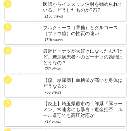
医師からインスリン注射を勧められて
いる。どうしたものか????
1136 views
フルクトース（果糖）とグルコース
（ブドウ糖）の性質の違い
1115 views
最近ピーナツが大好きになったんだけ
ど、糖尿病患者へのピーナツの効能は
どうなの？
782 views
【僕、糖尿病】血糖値が高いと身体は
どうなるの
766 views
【炎上】埼玉県蕨市の二郎系「豚ラー
メン」常連客にも暴言・返金拒否 ル
ール遵守でも高圧対応か
717 views