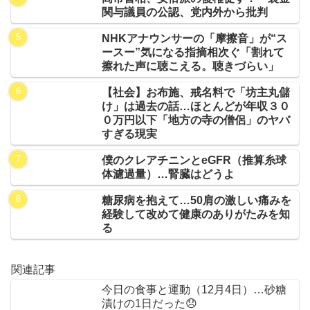
関与議員の公認、党内外から批判
NHKアナウンサーの「摩擦音」が“ス
ースー”気になる指摘相次ぐ「割れて
擦れた声に聴こえる。聴きづらい」
【社会】お布施、戒名料で「坊主丸儲
け」は過去の話…ほとんどが年収３０
０万円以下「地方の寺の僧侶」のヤバ
すぎる現実
僕のクレアチニンとeGFR（推算糸球
体濾過量）…腎臓はどうよ
糖尿病を抱えて…50肩の激しい痛みを
経験して改めて健康のありがたみを知
る
関連記事
今日の食事と運動（12月4日）…砂糖
漬けの1日だった😞