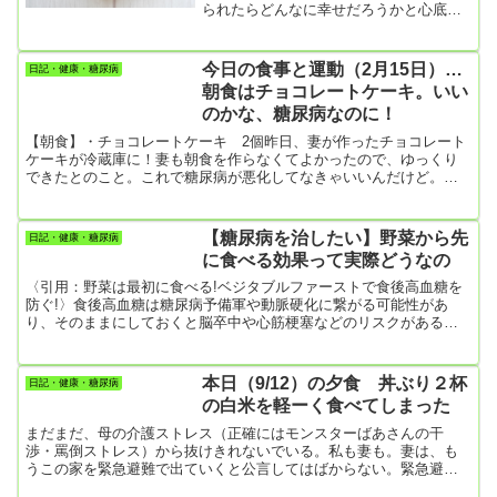
られたらどんなに幸せだろうかと心底思
ったが、リタイアしていつまでも寝てい
られる身分になると目が冴えて全然寝ら
れない。上手くいかないもんですねえ。
今日の食事と運動（2月15日）…
日記・健康・糖尿病
朝5時、さりとて冬のこんな時間に散歩に
朝食はチョコレートケーキ。いい
出る気も起こらない。取り敢えずコーヒ
のかな、糖尿病なのに！
ーは入れたが、何だか物足りない。止め
ときゃいいのにリンゴに手が伸びてしま
【朝食】・チョコレートケーキ 2個昨日、妻が作ったチョコレート
った。糖尿病の僕が朝一で糖度満点のリ
ケーキが冷蔵庫に！妻も朝食を作らなくてよかったので、ゆっくり
ンゴを食べるなんて、合併症まっしぐら
できたとのこと。これで糖尿病が悪化してなきゃいいんだけど。
だな。今日はこんなスタートを切ってし
【昼食】・ヨーグルト＆ジャム・チョコレート（バレンタインの残
まった。
り）【夕食】・焼きそば大盛り【今日の運動】・散歩 3310歩
【糖尿病を治したい】野菜から先
日記・健康・糖尿病
に食べる効果って実際どうなの
〈引用：野菜は最初に食べる!ベジタブルファーストで食後高血糖を
防ぐ!〉食後高血糖は糖尿病予備軍や動脈硬化に繋がる可能性があ
り、そのままにしておくと脳卒中や心筋梗塞などのリスクがあるた
め注意が必要です。食後2時間以降も血糖値が高い状態は「食後高血
糖」また空腹時に糖質が多い食事をとるなど、食後血糖値が急上昇
するような食事を続けていると、インスリンが糖を処理しきれず、
本日（9/12）の夕食 丼ぶり２杯
日記・健康・糖尿病
余った糖が中性脂肪として蓄積されてしまい、肥満やメタボの原因
の白米を軽ーく食べてしまった
となることも分かっています。では、食後高血糖を抑えるためには
どのような対策を...
まだまだ、母の介護ストレス（正確にはモンスターばあさんの干
渉・罵倒ストレス）から抜けきれないでいる。私も妻も。妻は、も
うこの家を緊急避難で出ていくと公言してはばからない。緊急避難
とはいってもその後、この家には帰ってこないつもりのようだ。法