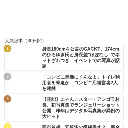
人気記事（30日間）
身長180cmを公言のGACKT、174cm
のひろゆき氏と身長差“ほぼなし”でネ
ットざわつき イベントでの写真が話
題
「コンビニ馬鹿にすんなよ」トイレ利
用者を脅迫か コンビニ店経営者2人
を逮捕
【芸能】にゃんこスター・アンゴラ村
長、初写真集でランジェリーショット
公開 昨年はデジタル写真集が異例の
大ヒット
高市首相、安倍派の復権促す？ 裏金