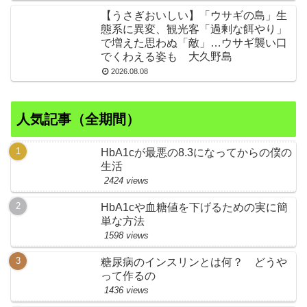
【うさぎおいしい】「ウサギの島」生
態系に異変、観光客「過剰な餌やり」
で増えた思わぬ「敵」…ウサギ襲い口
でくわえる姿も 大久野島
2026.08.08
人気記事（全期間）
HbA1cが最悪の8.3になってからの僕の
生活
2424 views
HbA1cや血糖値を下げるための実に簡
単な方法
1598 views
糖尿病のインスリンとは何？ どうや
って作るの
1436 views