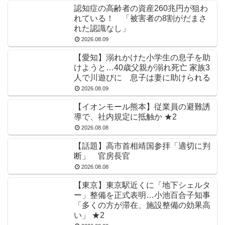
認知症の高齢者の資産260兆円が狙わ
れている！ 「被害者の8割がだまさ
れた認識なし」
2026.08.09
【愛知】溺れかけた小学生の息子を助
けようと…40歳父親が溺れ死亡 家族3
人で川遊びに 息子は妻に助けられる
2026.08.09
【イオンモール熊本】従業員の避難誘
導で、社内規定に抵触か ★2
2026.08.08
【話題】高市首相靖国参拝「適切に判
断」 官房長官
2026.08.08
【東京】東京駅近くに「地下シェルタ
ー」整備を正式表明…小池百合子知事
「多くの方が滞在、施設整備の効果高
い」 ★2