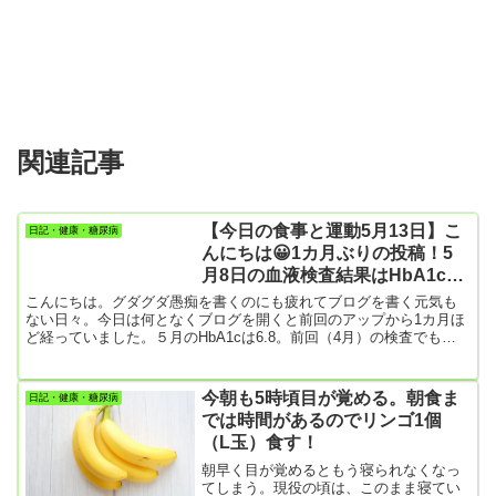
関連記事
【今日の食事と運動5月13日】こ
日記・健康・糖尿病
んにちは😀1カ月ぶりの投稿！5
月8日の血液検査結果はHbA1c
6.8でメチャ褒められた
こんにちは。グダグダ愚痴を書くのにも疲れてブログを書く元気も
ない日々。今日は何となくブログを開くと前回のアップから1カ月ほ
ど経っていました。５月のHbA1cは6.8。前回（4月）の検査でも
6.8。かかりつけ医さんは、7越えを想像していたらしく随分褒めて
くれました。血液検査結果を見ると、確かにHbA1cと血糖値以外の
項目は全て正常値。データのバランスがいいらしい。この1カ月、ア
今朝も5時頃目が覚める。朝食ま
日記・健康・糖尿病
イスクリームを食べる習慣がついてしまって、僕も7.0は超えている
では時間があるのでリンゴ1個
だろうな思っていた。以前、アイスクリームを全く食べずに過ご...
（L玉）食す！
朝早く目が覚めるともう寝られなくなっ
てしまう。現役の頃は、このまま寝てい