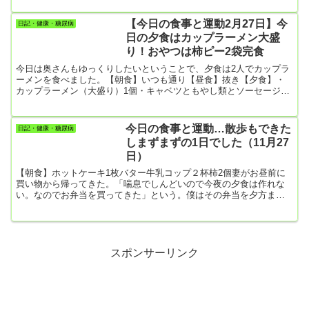
【朝食】・キャベツの千切り（自分で作りました）・菓子パン2個
（早朝、ローソンで買ってきたよ）・目玉焼き2個・牛乳200ml 【昼
【今日の食事と運動2月27日】今
日記・健康・糖尿病
食】・たっぷりホイップあんぱん1個・牛乳200ml【夕食】・キャベ
日の夕食はカップラーメン大盛
ツ千切り・レーズンサンド 1個・おはぎ 1個・たっぷり...
り！おやつは柿ピー2袋完食
今日は奥さんもゆっくりしたいということで、夕食は2人でカップラ
ーメンを食べました。【朝食】いつも通り【昼食】抜き【夕食】・
カップラーメン（大盛り）1個・キャベツともやし類とソーセージの
炒め物カップラーメンでは何となく食べた感がしないので、柿ピー2
袋とバタピー1袋を妻と一緒に食べました。柿ピー2袋はほとんど僕
１人で食べてしまった。1袋当り462ｋcalなので462㎉×２袋で924
今日の食事と運動…散歩もできた
日記・健康・糖尿病
㎉。バタピーも食べたし、夕食後のおやつだけで1000㎉超え。とこ
しまずまずの1日でした（11月27
ろで、バタピーと柿ピーはローソンで買ったんだけど、柿ピー...
日）
【朝食】ホットケーキ1枚バター牛乳コップ２杯柿2個妻がお昼前に
買い物から帰ってきた。「喘息でしんどいので今夜の夕食は作れな
い。なのでお弁当を買ってきた」という。僕はその弁当を夕方まで
待っていられないんですよね。それで昼食として食べてしまいまし
た。【昼食】カロリー摂りすぐ！！！ローストビーフ丼（524kcal）
ほうれん草の白和え菓子パン1個303kcal(意外とカロリーが低くて良
かった）焼き芋1個【夕食】豆腐１丁柿1個今日の夕食はお昼に食べ
たので、豆腐だけで我慢、我慢！！！【今日の運動】散歩923...
スポンサーリンク