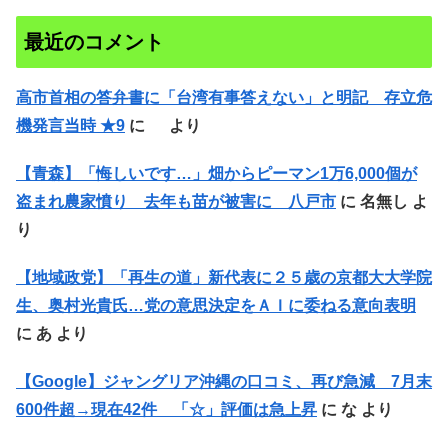
最近のコメント
高市首相の答弁書に「台湾有事答えない」と明記 存立危
機発言当時 ★9
に
より
【青森】「悔しいです…」畑からピーマン1万6,000個が
盗まれ農家憤り 去年も苗が被害に 八戸市
に
名無し
よ
り
【地域政党】「再生の道」新代表に２５歳の京都大大学院
生、奥村光貴氏…党の意思決定をＡＩに委ねる意向表明
に
あ
より
【Google】ジャングリア沖縄の口コミ、再び急減 7月末
600件超→現在42件 「☆」評価は急上昇
に
な
より