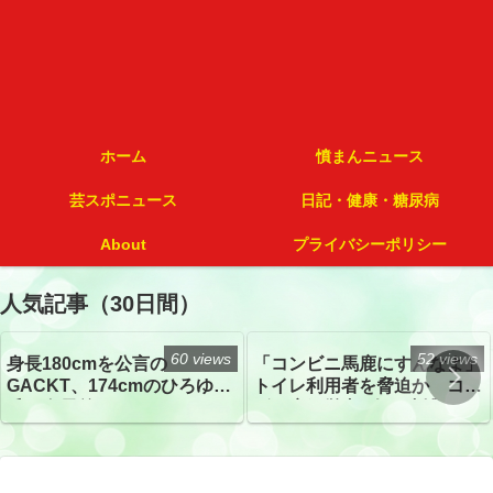
ホーム
憤まんニュース
芸スポニュース
日記・健康・糖尿病
About
プライバシーポリシー
人気記事（30日間）
60 views
52 views
身長180cmを公言の
「コンビニ馬鹿にすんなよ」
GACKT、174cmのひろゆき
トイレ利用者を脅迫か コン
氏と身長差“ほぼなし”でネッ
ビニ店経営者2人を逮捕
トざわつき イベントでの写
真が話題