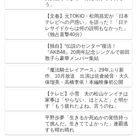
う」
【文春】元TOKIO・松岡昌宏が「日本
テレビへの戸惑い」を語った！「日テ
レサイドからは何の説明もなかった」
《独占直撃40分》
【独自】“伝説のセンター”復活！
『AKB48』20周年記念シングルで前田
敦子ら豪華メンバー集結
『魔法騎士レイアース』29年ぶり新
作、10月放送 出演は佐倉綾音・大久
保瑠美・高橋李依！本編映像初公開
【テレビ】小雪 夫の松山ケンイチは
家事は「やらない、ほとんど」と明か
す「もう疲れたよね。言うのね」
平野歩夢「生きるか死ぬかの覚悟持っ
て挑んだ。生きててよかった」連覇逃
すも晴れ晴れ