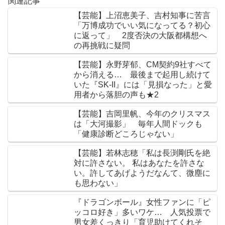
関連記事
【芸能】上沼恵美子、吉村知事に苦言
「万博成功でいい気になってる？初心
に返って」 2度否決の大阪都構想へ
の再挑戦に疑問
【芸能】永野芽郁、CM契約9社すべて
から消える… 最後まで起用し続けて
いた『SK-II』には「見損なった」と愛
用者から落胆の声も★2
【芸能】吉岡里帆、今年のクリスマス
は「大河撮影」 毎年人間ドックも
「健康診断どころじゃない」
【芸能】若林志穂「私は長渕剛氏を絶
対に許さない。 私はあなたを許さな
い。許してあげようだなんて、微塵に
も思わない」
『ドラゴンボール』女性ファンに「ピ
ッコロ好き」多いワケ… 人気投票で
男女差くっきり「育児助けてくれそ