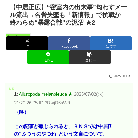
【中居正広】“密室内の出来事”匂わすメー
ル流出→名誉失墜も「新情報」で抗戦か
終わらぬ“暴露合戦”の泥沼 ★2
芸スポニュース
X
Facebook
はてブ
LINE
コピー
2025.07.03
1:
Ailuropoda melanoleuca ★
2025/07/02(水)
21:20:26.75 ID:3RwjD6sW9
（略）
この記事が報じられると、ＳＮＳでは中居氏
の“ふつうのやつね”という文言について、