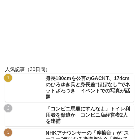
人気記事（30日間）
身長180cmを公言のGACKT、174cm
のひろゆき氏と身長差“ほぼなし”でネ
ットざわつき イベントでの写真が話
題
「コンビニ馬鹿にすんなよ」トイレ利
用者を脅迫か コンビニ店経営者2人
を逮捕
NHKアナウンサーの「摩擦音」が“ス