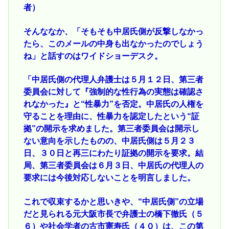
者）
そんななか、「そもそも中居氏側が反撃しなかっ
たら、このメールの中身も出なかったのでしょう
ね」と話すのはワイドショーデスク。
「中居氏側の代理人弁護士は５月１２日、第三者
委員会に対して『強制的な性行為の実態は確認さ
れなかった』と“性暴力”を否定。中居氏の人権を
守ることを理由に、性暴力を認定したという“証
拠”の開示を求めました。第三者委員会は開示し
ない意向を示したものの、中居氏側は５月２３
日、３０日と再三にわたり証拠の開示を要求。結
局、第三者委員会は６月３日、中居氏の代理人の
要求には今後対応しないことを明言しました。
これで収束するかと思いきや、“中居氏側”の立場
だと見られる元大阪市長で弁護士の橋下徹氏（５
６）や社会学者の古市憲寿氏（４０）は、この第