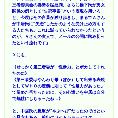
三者委員会の姿勢を猛批判。さらに橋下氏が男女
関係の例として“失恋事案”という表現を用いる
と、今度はその言葉が独り歩きし、まるでＡさん
が中居氏に“失恋”したかのような受け止め方をす
る人たちも。これに黙っていられなかったという
のが、Ａさんの友人で、メールの公開に踏み切っ
たという流れです」
Ｘにも、
《せっかく第三者委が「性暴力」とボカしてくれ
たのに》
《第三者委はやんわり暈（ぼか）して出来る表現
としてＷＨＯの定義に則って『性暴力があった』
て留めた筈だったのに、その心遣いを中居は自分
で無駄にしちゃったね…》
と、中居氏の反撃が“やぶへび”だったのではとい
う見方もある。前出のワイドショーデスク