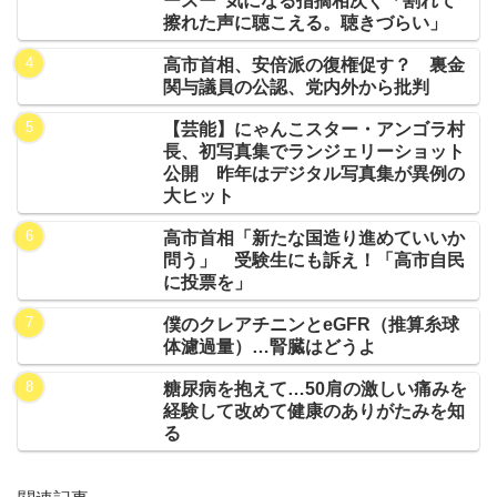
ースー”気になる指摘相次ぐ「割れて
擦れた声に聴こえる。聴きづらい」
高市首相、安倍派の復権促す？ 裏金
関与議員の公認、党内外から批判
【芸能】にゃんこスター・アンゴラ村
長、初写真集でランジェリーショット
公開 昨年はデジタル写真集が異例の
大ヒット
高市首相「新たな国造り進めていいか
問う」 受験生にも訴え！「高市自民
に投票を」
僕のクレアチニンとeGFR（推算糸球
体濾過量）…腎臓はどうよ
糖尿病を抱えて…50肩の激しい痛みを
経験して改めて健康のありがたみを知
る