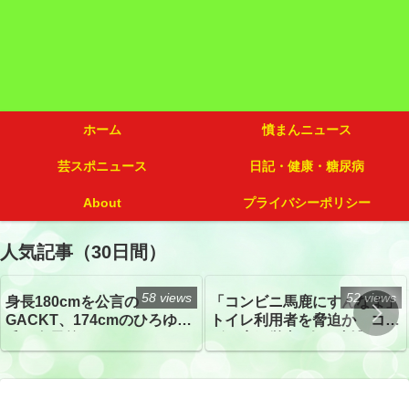
ホーム
憤まんニュース
芸スポニュース
日記・健康・糖尿病
About
プライバシーポリシー
人気記事（30日間）
58 views
52 views
身長180cmを公言の
「コンビニ馬鹿にすんなよ」
GACKT、174cmのひろゆき
トイレ利用者を脅迫か コン
氏と身長差“ほぼなし”でネッ
ビニ店経営者2人を逮捕
トざわつき イベントでの写
真が話題