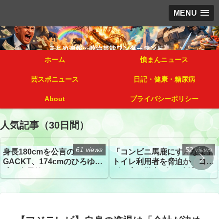
MENU
ホーム
憤まんニュース
芸スポニュース
日記・健康・糖尿病
About
プライバシーポリシー
人気記事（30日間）
61 views
52 views
身長180cmを公言の
「コンビニ馬鹿にすんなよ」
GACKT、174cmのひろゆき
トイレ利用者を脅迫か コン
氏と身長差“ほぼなし”でネッ
ビニ店経営者2人を逮捕
トざわつき イベントでの写
真が話題