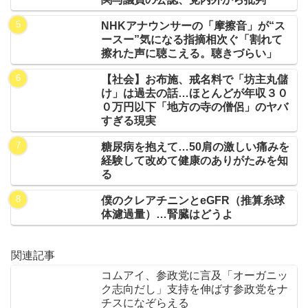
NHKアナウンサーの「摩擦音」が“ス
ースー”気になる指摘相次ぐ「割れて
擦れた声に聴こえる。聴きづらい」
【社会】お布施、戒名料で「坊主丸儲
け」は過去の話…ほとんどが年収３０
０万円以下「地方の寺の僧侶」のヤバ
すぎる現実
糖尿病を抱えて…50肩の激しい痛みを
経験して改めて健康のありがたみを知
る
僕のクレアチニンとeGFR（推算糸球
体濾過量）…腎臓はどうよ
関連記事
コムアイ、参政党に言及「オーガニッ
ク志向だし」支持を伸ばす参政党をナ
チスになぞらえる