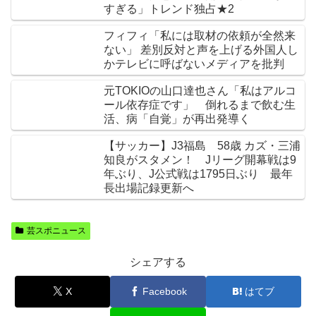
すぎる」トレンド独占★2
フィフィ「私には取材の依頼が全然来
ない」 差別反対と声を上げる外国人し
かテレビに呼ばないメディアを批判
元TOKIOの山口達也さん「私はアルコ
ール依存症です」 倒れるまで飲む生
活、病「自覚」が再出発導く
【サッカー】J3福島 58歳 カズ・三浦
知良がスタメン！ Jリーグ開幕戦は9
年ぶり、J公式戦は1795日ぶり 最年
長出場記録更新へ
芸スポニュース
シェアする
X
Facebook
はてブ