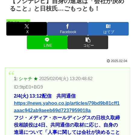
【フジテレビ】自身の進退は「会社が決め
ること」と日枝氏…ごもっとも！
芸スポニュース
X
Facebook
はてブ
LINE
コピー
2025.02.04
1:
シャチ ★
2025/02/04(火) 13:20:48.62
ID:9tpE0+BG9
2/4(火) 13:12配信 共同通信
https://news.yahoo.co.jp/articles/79bd9b81cff1
aaac942ab9aeeb69d7237959018a
フジ・メディア・ホールディングスの日枝久取締
役相談役は4日、共同通信の取材に応じ、自身の
進退について「人事に関しては会社が決めること