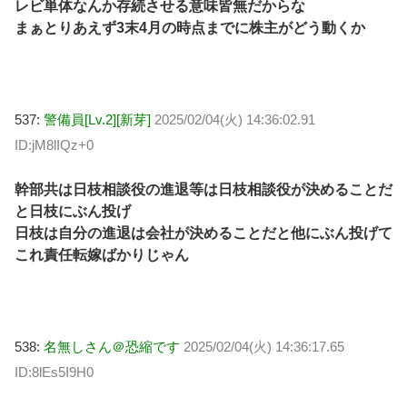
レビ単体なんか存続させる意味皆無だからな
まぁとりあえず3末4月の時点までに株主がどう動くか
537:
警備員[Lv.2][新芽]
2025/02/04(火) 14:36:02.91
ID:jM8lIQz+0
幹部共は日枝相談役の進退等は日枝相談役が決めることだ
と日枝にぶん投げ
日枝は自分の進退は会社が決めることだと他にぶん投げて
これ責任転嫁ばかりじゃん
538:
名無しさん＠恐縮です
2025/02/04(火) 14:36:17.65
ID:8lEs5I9H0