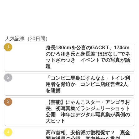
人気記事（30日間）
身長180cmを公言のGACKT、174cm
のひろゆき氏と身長差“ほぼなし”でネ
ットざわつき イベントでの写真が話
題
「コンビニ馬鹿にすんなよ」トイレ利
用者を脅迫か コンビニ店経営者2人
を逮捕
【芸能】にゃんこスター・アンゴラ村
長、初写真集でランジェリーショット
公開 昨年はデジタル写真集が異例の
大ヒット
高市首相、安倍派の復権促す？ 裏金
関与議員の公認、党内外から批判