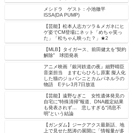
メシドラ ゲスト：小池徹平
ISSA(DA PUMP)
【芸能】松本人志カツラ＆メガネにヒ
ゲ姿でCM登場にネット「めちゃ笑っ
た」「松ちゃん映った？」★2
【MLB】タイガース、前田健太を“契約
解除” 球団発表
アニメ映画『銀河鉄道の夜』細野晴臣
音楽担当 ますむらひろし原案 擬人化
した猫のジョバンニとカムパネルラの
物語 Eテレ3月7日放送
【芸能】遠野なぎこ 女性遺体発見の
自宅に“特殊清掃”報道、DNA鑑定結果
も発表されず… 悲しすぎる“消息不
明”という結論
【ガンダム】ジークアクス最新話、地
上で見せた怒涛の展開に「情報量が多