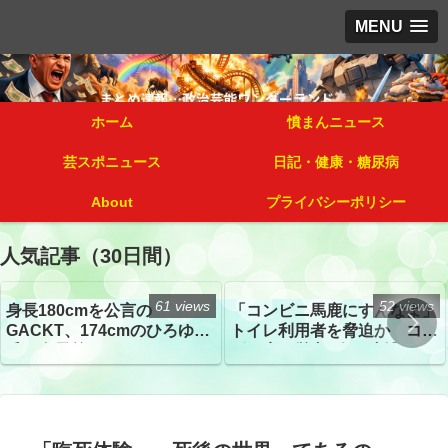
MENU
ホーム
憤まんニュース
芸スポニュース
日記・健康・糖尿病
About
プライバシーポリシー
人気記事（30日間）
61 views
52 views
身長180cmを公言の
「コンビニ馬鹿にすんなよ」
GACKT、174cmのひろゆき
トイレ利用者を脅迫か コン
氏と身長差“ほぼなし”でネッ
ビニ店経営者2人を逮捕
トざわつき イベントでの写
真が話題