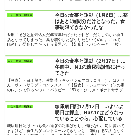
たちがお地蔵様の祭ってある場所に集まって、お地蔵様に無病息災
をお祈りをします。その際、お地蔵様を綺麗に洗って化粧をしたり
してお祭りするので、子供心に楽しい行事でした。（もちろん、保
今日の食事と運動（1月6日）…薬
日記・健康・糖尿病
護者が世話をするのですけど）お中元のお菓子や素麺を手当たり次
はあと1週間分だけとなった。食
第に食べていたので、僕の体は炭水化物付け。それに、朝食では基
事制限できなかったな
本、ごは...
今度こそはと意気込んだ年末年始だったけれど、だらしのない食生
活となってしまった。薬を増やしたばかりだというのに。これで
HbA1cが悪化してたらもう最悪だ。【朝食】・パンケーキ 1枚・コ
ンソメスープ・牛乳 200㎖・柿ゼリー【昼食】・ピーナツ１袋
（125g…764㎉）・シュークリーム1個昼食だけで1000㎉オーバー(-
_-;)ダメと分かっちゃいるけど、封を切ったら最後の一粒まで食べて
今日の食事と運動（2月17日）…
日記・健康・糖尿病
しまう僕。ちなみにローソンのピーナツって大粒で美味しいよ。
午前中、月1の糖尿病診察に行っ
【夕食】・カレーライス・大根の酢の物・赤かぶの漬物カレーラ...
てきた
【朝食】・目玉焼き、生野菜（キャベツ＆ブロッコリー）、はんぺ
ん・ポテトサラダ・コンソメスープ【昼食】・シュウマイ（味の素
のレンジで作るやつ）・バタピー 150ｇ・ひじき・ポテトサラダ・
赤かぶの米麴漬け今日は医者に行ってきたので帰りにスーパーに寄
った。菓子パンとか甘いお菓子を買わないようにした。頑張った！
【夕食】・おでん・ご飯1杯（久しぶりに白米を食べました）【今日
糖尿病日記12月12日…いよいよ
日記・健康・糖尿病
の運動】・散歩 5094歩
明日は採血、HbA1cはどうなっ
ていることやら。心配しているわ
りには、今夜の食事にうどん2玉
糖尿病日記はいつも食べ過ぎの記事ばかり。情けない。毎回書いて
半の超大盛り鍋焼きうどん！
ますけど、食生活がコントロールできないと、運動する気力もなく