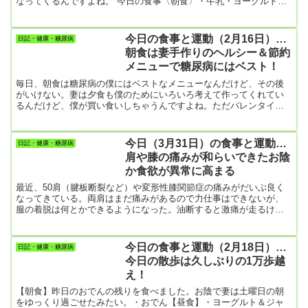
なってくるんですよね。 今日の食事〈朝食〉・牛乳・ヨーグルトと
ジャム・バナナ1本・焼き芋1個…自分で作ったサツマイモなので、
食べてみたくなるんですよね。〈昼食〉・焼き芋1個（大き目のサツ
マイモ）〈夕食〉・鍋焼きうどん（うどん2玉半入りの超大盛り）…
今日の食事と運動（2月16日）…
日記・健康・糖尿病
うどん3玉の内、妻が半玉ほど食べるので、結果僕が2玉半となりま
朝食は妻手作りのヘルシー＆節約
す。妻は私の母の介護問題が噴出して以来、相変わらず食欲な
メニューで糖尿病にはベスト！
し。 本日の運...
毎日、朝食は糖尿病の僕にはベストなメニューなんだけど、その後
がいけない。妻は夕食も僕のためにいろいろ考えて作ってくれてい
るんだけど、僕が買い食いしちゃうんですよね。ただバレンタイン
チョコなんかはもらったその日に全部食べても、妻は注意をしてこ
ない。その辺りはホントにありがたい。僕が買い食いしてもあまり
責めてこない。「いいのかな」なんて具合に。その辺りは感謝して
今日（3月31日）の食事と運動…
日記・健康・糖尿病
いる。なので、後は自分の食事コントロールあるのみなんだけど。
肩や膝の痛みが和らいできたお陰
かねてからブログに書いてるんですけど、この3カ月ほど、体中の関
か食欲が異常に高まる
節が痛くて（変形性...
最近、50肩（腱板断裂など）や変形性膝関節症の痛みがだいぶ良く
なってきている。両肩はまだ痛みがあるので力仕事はできないが、
服の着脱は何とかできるようになった。油断すると激痛が走るけ
ど。でもこの激痛も最悪期に比べるとマシになっている。それで、
夜間痛もほとんどなくなって夜眠れるようになった。そうした体調
の回復のお陰か、食欲がメチャ高まってきて、最近1㎏太った。今日
今日の食事と運動（2月18日）…
日記・健康・糖尿病
も夕食が終わってから体が甘い物を無性に欲求してくる。昨日はそ
今日の散歩は久しぶりの1万歩越
れで「丸ごとバナナ」をわざわざ買ってきて食べた。クッキー「ソ
え！
ルティ」も食べた。...
【朝食】昨日のおでんの残りを食べました。お陰で妻は土曜日の朝
をゆっくり過ごせたみたい。・おでん【昼食】・ヨーグルト＆ジャ