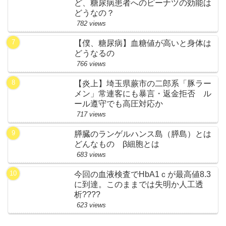
ど、糖尿病患者へのピーナツの効能は
どうなの？
782 views
【僕、糖尿病】血糖値が高いと身体は
どうなるの
766 views
【炎上】埼玉県蕨市の二郎系「豚ラー
メン」常連客にも暴言・返金拒否 ル
ール遵守でも高圧対応か
717 views
膵臓のランゲルハンス島（膵島）とは
どんなもの β細胞とは
683 views
今回の血液検査でHbA1ｃが最高値8.3
に到達。このままでは失明か人工透
析????
623 views