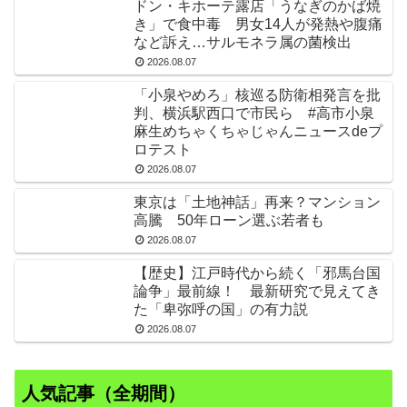
ドン・キホーテ露店「うなぎのかば焼
き」で食中毒 男女14人が発熱や腹痛
など訴え…サルモネラ属の菌検出
2026.08.07
「小泉やめろ」核巡る防衛相発言を批
判、横浜駅西口で市民ら #高市小泉
麻生めちゃくちゃじゃんニュースdeプ
ロテスト
2026.08.07
東京は「土地神話」再来？マンション
高騰 50年ローン選ぶ若者も
2026.08.07
【歴史】江戸時代から続く「邪馬台国
論争」最前線！ 最新研究で見えてき
た「卑弥呼の国」の有力説
2026.08.07
人気記事（全期間）