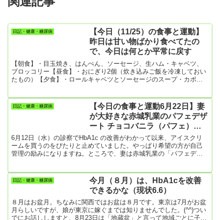
関連記事
【今日（11/25）の食事と運動】
日記・健康・糖尿病
昨日は甘い物ばかり食べてたの
で、今日は何とか平常に戻す
【朝食】・目玉焼き、はんぺん、ソーセージ、生ハム・キャベツ、
ブロッコリー【昼食】・おにぎり2個（炊き込みご飯を冷凍しておい
たもの）【夕食】・ロールキャベツとソーセージのスープ・カボチ
ャ、クルミ、レーズンのサラダ・揚げ豆腐【お菓子】・昨日は体中
砂糖漬けだったので、ガトーショコラ1個で我慢。【今日の運動】・
ただいま散歩だけ。わずか2000歩。寒くて外に出たくないんだけ
【今日の食事と運動6月22日】妻
日記・健康・糖尿病
ど、そんな訳にはいかないですよね。頑張って最低8000歩はいかな
が大好きな赤城乳業のパフェデザ
いと。
ート チョコバニラ（パフェ）を
発見
6月12日（水）の診察でHbA1c の改善がわかって以来、アイスクリ
ームを買うのをぴたりと止めていました。やっぱり希望の方が自己
管理の励みになりますね。ところで、妻は赤城乳業の「パフェデザ
ート チョコバニラ」がイチ押しのアイスクリームなんですが、最近
ずっと近所の全てのスーパーやドラッグストアやコンビニから姿を
消していました。どんなアイスかと言うと『チョコソースとココア
今月（８月）は、HbA1cを改善
日記・健康・糖尿病
クッキーをトッピングしたチョコアイス、チョコチップ入りのバニ
できるかな（現状6.6）
ラアイス、チョコアイスの3層構造！2層目と3層目の間にココアクッ
キーが...
８月はお盆月。ちなみに関西ではお盆は８月です。東京は7月がお盆
月らしいですが、娘が東京に嫁ぐまでは知りませんでした。(^^)つい
でにお話ししますと、8月23日は「地蔵盆」と言って地域ごとに子供