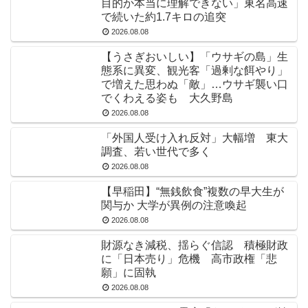
目的か本当に理解できない」東名高速
で続いた約1.7キロの追突
2026.08.08
【うさぎおいしい】「ウサギの島」生
態系に異変、観光客「過剰な餌やり」
で増えた思わぬ「敵」…ウサギ襲い口
でくわえる姿も 大久野島
2026.08.08
「外国人受け入れ反対」大幅増 東大
調査、若い世代で多く
2026.08.08
【早稲田】“無銭飲食”複数の早大生が
関与か 大学が異例の注意喚起
2026.08.08
財源なき減税、揺らぐ信認 積極財政
に「日本売り」危機 高市政権「悲
願」に固執
2026.08.08