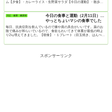
ム【夕食】・カレーライス・生野菜サラダ【今日の運動】・散歩
10571歩午前中と午後8時に散歩に出かけたので、数か月ぶりの１万
歩越え！天気予報で今日は春の温かさになると言ってたので、意を
決して夜散歩に出かけました。出てみると確かに暖かくて散歩を続
今日の食事と運動（2月11日）…
日記・健康・糖尿病
ける気になりました。
やっとちょいマシの食事でした
毎日、抗炎症剤を飲んでいるので膝や肩の具合がいいです。薬のお
陰で痛みが和らいでいるので、食欲もわいてきて体重が最低の時よ
り2㎏増えてきました。【朝食】・１プレート（目玉焼き、はんぺ
ん、キャベツ＆ブロッコリー、スパゲッティ）・ポテトサラダ（ク
ルミ、干しブドウ）【昼食】・手作りパウンドケーキ 1切れ【夕
食】・ちらし寿司・天ぷら【今日の運動】・散歩 5270歩
スポンサーリンク