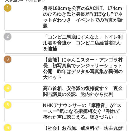
身長180cmを公言のGACKT、174cm
のひろゆき氏と身長差“ほぼなし”でネ
ットざわつき イベントでの写真が話
題
「コンビニ馬鹿にすんなよ」トイレ利
用者を脅迫か コンビニ店経営者2人
を逮捕
【芸能】にゃんこスター・アンゴラ村
長、初写真集でランジェリーショット
公開 昨年はデジタル写真集が異例の
大ヒット
高市首相、安倍派の復権促す？ 裏金
関与議員の公認、党内外から批判
NHKアナウンサーの「摩擦音」が“ス
ースー”気になる指摘相次ぐ「割れて
擦れた声に聴こえる。聴きづらい」
【社会】お布施、戒名料で「坊主丸儲