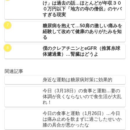
け」は過去の話…ほとんどが年収３０
０万円以下「地方の寺の僧侶」のヤバ
すぎる現実
糖尿病を抱えて…50肩の激しい痛みを
経験して改めて健康のありがたみを知
る
僕のクレアチニンとeGFR（推算糸球
体濾過量）…腎臓はどうよ
関連記事
身近な運動は糖尿病対策に効果的
今日（3月18日）の食事と運動…妻の
体調が良くならないので食生活が大乱
れ！
今日の食事と運動（1月26日）…今日
は痛み止めを飲まずに過ごしたせいか
膝の具合が悪かったな