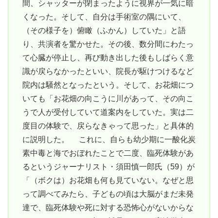
間、シャッターが閉まったように視界が一気に暗
くなった。そして、自分は手術室の隅にいて、
（その様子を）俯瞰（ふかん）していた」と語
り、共演者を驚かせた。その後、数分間にわたっ
て心臓が停止し、再び動き出した後もしばらく意
識が戻らなかったといい、院長が駆けつけるなど
院内は騒然となったという。そして、お花畑につ
いても「お花畑の向こうに川があって、その向こ
うで人が受付していて道案内をしていた。実は二
度目の体験で、戻らなきゃって思った」と具体的
に説明した。 これに、自らも幼少期に一酸化炭
素中毒と海でおぼれたことで二度、臨死体験があ
るというジャーナリスト・須田慎一郎氏（59）が
「（ボクは）お花畑も何も見ていない。なぜと思
って調べてみたら、子どもの頃は大脳がまだ未発
達で、臨死体験や死に対する恐怖心がないからな