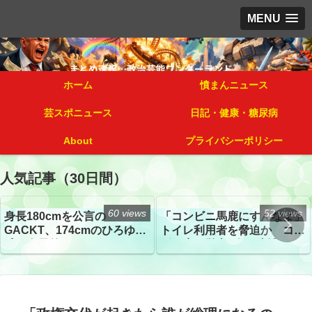
MENU
ホーム
憤まんニュース
芸スポニュース
日記・健康・糖尿病
About
プライバシーポリシー
人気記事（30日間）
60 views
52 views
身長180cmを公言の
「コンビニ馬鹿にすんなよ」
GACKT、174cmのひろゆき
トイレ利用者を脅迫か コン
氏と身長差“ほぼなし”でネッ
ビニ店経営者2人を逮捕
トざわつき イベントでの写
真が話題