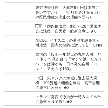
東京博善社長「火葬料9万円は本当に
高いですか？」 批判を受ける値上げ
や区民葬儀の廃止の理由を語った
🇯🇵「国旗損壊罪」制定へ26年通常国
会に法案 自民党・維新合意… ★6
米CIA、ベネズエラの港湾施設を無人
機攻撃 国内の標的に対して初 CNN
驚愕の「段ボール製日の丸無人機」ど
う使う？ 見た目は「マジで紙」だがス
ペックは神かも 日本発の自爆ドロー
ン「エアカムイ150」
中国 東アジアの海域に過去最大規
模 100隻超の艦船を展開 高市総理
の発言に反発か ★3
トランプ発言で原油が一時８４ドル台
に急落＝ＮＹ原油★2