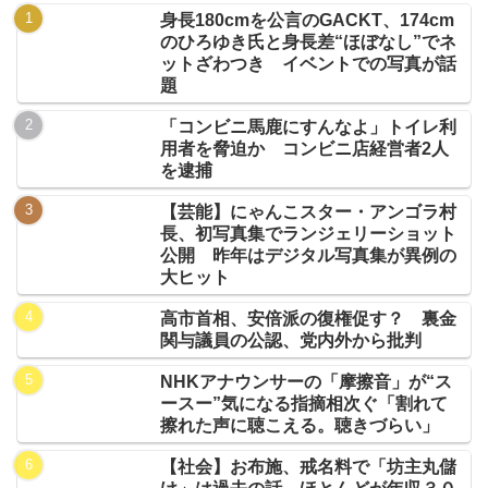
身長180cmを公言のGACKT、174cm
のひろゆき氏と身長差“ほぼなし”でネ
ットざわつき イベントでの写真が話
題
「コンビニ馬鹿にすんなよ」トイレ利
用者を脅迫か コンビニ店経営者2人
を逮捕
【芸能】にゃんこスター・アンゴラ村
長、初写真集でランジェリーショット
公開 昨年はデジタル写真集が異例の
大ヒット
高市首相、安倍派の復権促す？ 裏金
関与議員の公認、党内外から批判
NHKアナウンサーの「摩擦音」が“ス
ースー”気になる指摘相次ぐ「割れて
擦れた声に聴こえる。聴きづらい」
【社会】お布施、戒名料で「坊主丸儲