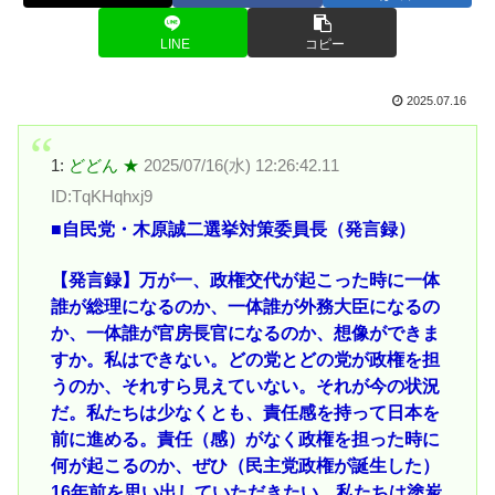
LINE
コピー
2025.07.16
1:
どどん ★
2025/07/16(水) 12:26:42.11
ID:TqKHqhxj9
■自民党・木原誠二選挙対策委員長（発言録）
【発言録】万が一、政権交代が起こった時に一体
誰が総理になるのか、一体誰が外務大臣になるの
か、一体誰が官房長官になるのか、想像ができま
すか。私はできない。どの党とどの党が政権を担
うのか、それすら見えていない。それが今の状況
だ。私たちは少なくとも、責任感を持って日本を
前に進める。責任（感）がなく政権を担った時に
何が起こるのか、ぜひ（民主党政権が誕生した）
16年前を思い出していただきたい。私たちは塗炭