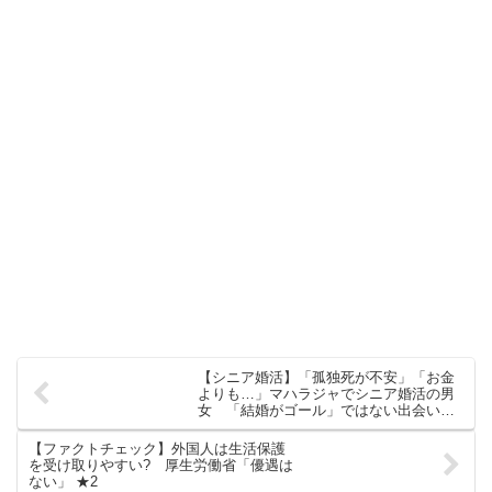
【シニア婚活】「孤独死が不安」「お金
よりも…」マハラジャでシニア婚活の男
女 「結婚がゴール」ではない出会い
も シビアで切実な現実
【ファクトチェック】外国人は生活保護
を受け取りやすい? 厚生労働省「優遇は
ない」 ★2