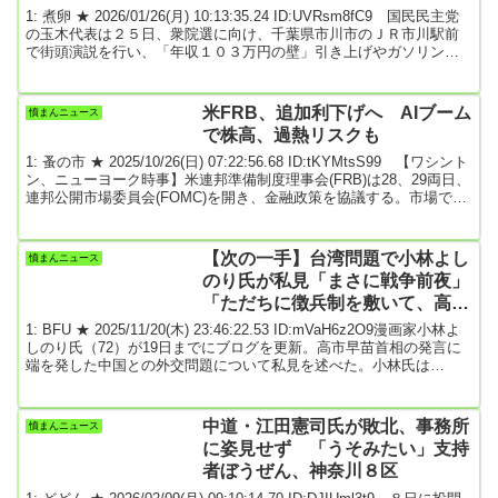
本位を強調(25日街頭演説)
1: 煮卵 ★ 2026/01/26(月) 10:13:35.24 ID:UVRsm8fC9 国民民主党
の玉木代表は２５日、衆院選に向け、千葉県市川市のＪＲ市川駅前
で街頭演説を行い、「年収１０３万円の壁」引き上げやガソリン暫
定税率廃止など党の実績を強調。「政策本位で、国民生活、経済最
優先の新しい政治に変えていこう」と訴えた。玉木代表は同党の県
内５～７区の立候補予定者とマイクを握った。自民党と日本維新の
米FRB、追加利下げへ AIブーム
憤まんニュース
会の連立や、立憲民主党と公明党による「中道改革連合」の結成を
で株高、過熱リスクも
踏まえ、「我々はビルの谷間の街中華。...
1: 蚤の市 ★ 2025/10/26(日) 07:22:56.68 ID:tKYMtsS99 【ワシント
ン、ニューヨーク時事】米連邦準備制度理事会(FRB)は28、29両日、
連邦公開市場委員会(FOMC)を開き、金融政策を協議する。市場では
雇用悪化リスクを受け、9月の会合に続き、追加利下げ決定が確実視
される。一方、株価は人工知能(AI)投資ブームに支えられ、史上最高
値を更新。「強気相場」は過熱の様相も帯びる中、FRBは政策運営
【次の一手】台湾問題で小林よし
憤まんニュース
で微妙なかじ取りを迫られている。24日のニューヨーク株式市場で
のり氏が私見「まさに戦争前夜」
は、9...
「ただちに徴兵制を敷いて、高市
支持者を最前線へ」… ★6
1: BFU ★ 2025/11/20(木) 23:46:22.53 ID:mVaH6z2O9漫画家小林よ
しのり氏（72）が19日までにブログを更新。高市早苗首相の発言に
端を発した中国との外交問題について私見を述べた。小林氏は
「我々は大きな時代の転換点にいる。最近ひしひしとそれを感じ
る」と切り出し、「感じないのは右脳が劣化しているからであっ
て、特に高市政権誕生後、『ネトウヨ+高市首相・推し活ファン』に
中道・江田憲司氏が敗北、事務所
憤まんニュース
よって、高市政権の支持率は不動になっている」と私見をつづっ
に姿見せず 「うそみたい」支持
た。「中国の次の一手としては、漁船に見...
者ぼうぜん、神奈川８区