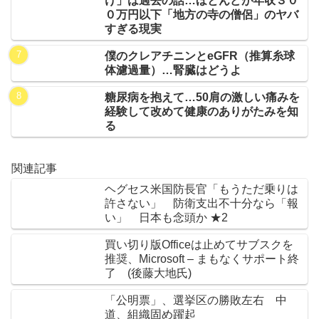
け」は過去の話…ほとんどが年収３０
０万円以下「地方の寺の僧侶」のヤバ
すぎる現実
僕のクレアチニンとeGFR（推算糸球
体濾過量）…腎臓はどうよ
糖尿病を抱えて…50肩の激しい痛みを
経験して改めて健康のありがたみを知
る
関連記事
ヘグセス米国防長官「もうただ乗りは
許さない」 防衛支出不十分なら「報
い」 日本も念頭か ★2
買い切り版Officeは止めてサブスクを
推奨、Microsoft – まもなくサポート終
了 (後藤大地氏)
「公明票」、選挙区の勝敗左右 中
道、組織固め躍起