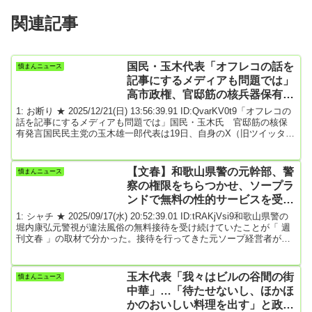
関連記事
国民・玉木代表「オフレコの話を
憤まんニュース
記事にするメディアも問題では」
高市政権、官邸筋の核兵器保有発
言めぐり
1: お断り ★ 2025/12/21(日) 13:56:39.91 ID:QvarKV0t9「オフレコの
話を記事にするメディアも問題では」国民・玉木氏 官邸筋の核保
有発言国民民主党の玉木雄一郎代表は19日、自身のX（旧ツイッタ
ー）を更新し、安全保障政策を担当する官邸筋が「核を持つべき
だ」と発言したことを巡り、「オフレコの話を記事にするメディア
も問題では」と投稿した。引用元: 2: 名無しどんぶらこ
【文春】和歌山県警の元幹部、警
憤まんニュース
2025/12/21(日) 13:57:04.43 ID:BsW7EM7X0リテラシーなんてない...
察の権限をちらつかせ、ソープラ
ンドで無料の性的サービスを受け
ていた★２
1: シャチ ★ 2025/09/17(水) 20:52:39.01 ID:tRAKjVsi9和歌山県警の
堀内康弘元警視が違法風俗の無料接待を受け続けていたことが「 週
刊文春 」の取材で分かった。接待を行ってきた元ソープ経営者が証
言した。堀内氏は警察署長や警務課長を歴任してきた和歌山県警の
幹部。しかし、今年夏に「規制対象業者と私的な交際をしていた」
として県警本部長の訓戒を受け、依願退職していた。8年間にわたっ
玉木代表「我々はビルの谷間の街
憤まんニュース
て無料で性的サービスを堀内氏について和歌山市内のソープランド
中華」…「待たせないし、ほかほ
「エンペラー」元経営者の男性...
かのおいしい料理を出す」と政策