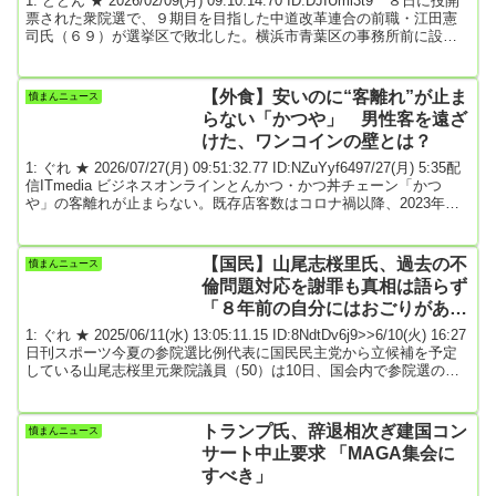
1: どどん ★ 2026/02/09(月) 09:10:14.70 ID:DJIUml3t9 ８日に投開
票された衆院選で、９期目を目指した中道改革連合の前職・江田憲
司氏（６９）が選挙区で敗北した。横浜市青葉区の事務所前に設置
された特設テント。午後１０時過ぎに相手候補の当選確実が報じら
れると、支持者らは「うそみたい」「受かっちゃったの？」と戸惑
い、テレビやスマートフォンの画面をみつめ呆然としていた。江田
【外食】安いのに“客離れ”が止ま
憤まんニュース
氏は事務所に姿を見せず、支持者や報道陣には、解散が伝えられ
らない「かつや」 男性客を遠ざ
た。元通商産業省官僚の出身で立憲民主...
けた、ワンコインの壁とは？
1: ぐれ ★ 2026/07/27(月) 09:51:32.77 ID:NZuYyf6497/27(月) 5:35配
信ITmedia ビジネスオンラインとんかつ・かつ丼チェーン「かつ
や」の客離れが止まらない。既存店客数はコロナ禍以降、2023年度
まで前期比で増加し続けていたが、2024年9月以降は前年割れに転じ
た。2025年度は前年度比98.8％で、2026年度も1～6月実績で同
93.9％だった。最近の外食産業で客離れが深刻なのは「餃子の王
【国民】山尾志桜里氏、過去の不
憤まんニュース
将」といった客単価が1200円を超えるチェーンだ。一方...
倫問題対応を謝罪も真相は語らず
「８年前の自分にはおごりがあっ
た」 ★3
1: ぐれ ★ 2025/06/11(水) 13:05:11.15 ID:8NdtDv6j9>>6/10(火) 16:27
日刊スポーツ今夏の参院選比例代表に国民民主党から立候補を予定
している山尾志桜里元衆院議員（50）は10日、国会内で参院選の出
馬会見を開き、公認決定に際して批判が出ていた過去の不倫報道問
題などの当時の対応について、冒頭で謝罪した。既婚の若手弁護士
との「ダブル不倫」疑惑を報じられた8年前を振り返り「8年前の自
トランプ氏、辞退相次ぎ建国コン
憤まんニュース
分には大変おごりがあった。8年前の自分の行動と対応の未熟さをお
サート中止要求 「MAGA集会に
わび申し合...
すべき」