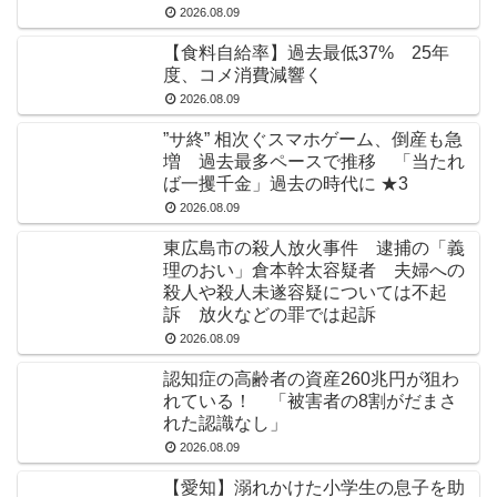
2026.08.09
【食料自給率】過去最低37% 25年
度、コメ消費減響く
2026.08.09
”サ終” 相次ぐスマホゲーム、倒産も急
増 過去最多ペースで推移 「当たれ
ば一攫千金」過去の時代に ★3
2026.08.09
東広島市の殺人放火事件 逮捕の「義
理のおい」倉本幹太容疑者 夫婦への
殺人や殺人未遂容疑については不起
訴 放火などの罪では起訴
2026.08.09
認知症の高齢者の資産260兆円が狙わ
れている！ 「被害者の8割がだまさ
れた認識なし」
2026.08.09
【愛知】溺れかけた小学生の息子を助