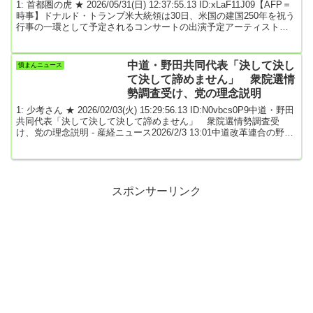
1: 首都圏の虎 ★ 2026/05/31(日) 12:37:55.13 ID:xLaF11J09【AFP＝
時事】ドナルド・トランプ米大統領は30日、米国の建国250年を祝う
行事の一環として予定されるコンサートの出演予定アーティストが
相次いで辞退を表明していることを受け、コンサートの中止を要求
した。コンサートに代わるイベントとして、自身を主役とする政治
集会を開催すべきとも主張している。トランプ氏は自身のSNS「ト
中道・野田共同代表「決して決し
憤まんニュース
ゥルース・ソーシャル」への投稿で「250周年を祝うために、誰も聞
て決して諦めません」 衆院選情
きたがらない退屈な音...
勢調査受け、党の理念説明
1: 少考さん ★ 2026/02/03(火) 15:29:56.13 ID:N0vbcs0P9中道・野田
共同代表「決して決して決して諦めません」 衆院選情勢調査受
け、党の理念説明 - 産経ニュース2026/2/3 13:01中道改革連合の野田
佳彦共同代表は3日、自らのブログに「緊急メッセージ」を掲載し、
報道各社の衆院選情勢調査が中道に厳しい結果になっていることに
ついて「私は、決して決して決して諦めません。諦めるわけにはい
かないんです」として、改めて党の理念を説明した。野田氏は、中
道が掲げた大義...
スポンサーリンク