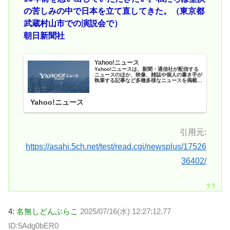
の苦しみの中で日本を立て直してきた。（東京都
武蔵村山市での演説会で）
朝日新聞社
Yahoo!ニュース
Yahoo!ニュースは、新聞・通信社が配信する
ニュースのほか、映像、雑誌や個人の書き手が
執筆する記事など多種多様なニュースを掲載し
ています。
Yahoo!ニュース
引用元:
https://asahi.5ch.net/test/read.cgi/newsplus/17526
36402/
4:
名無しどんぶらこ
2025/07/16(水) 12:27:12.77
ID:5Adg0bER0