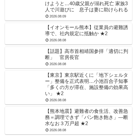
けようと…40歳父親が溺れ死亡 家族3
人で川遊びに 息子は妻に助けられる
2026.08.09
【イオンモール熊本】従業員の避難誘
導で、社内規定に抵触か ★2
2026.08.08
【話題】高市首相靖国参拝「適切に判
断」 官房長官
2026.08.08
【東京】東京駅近くに「地下シェルタ
ー」整備を正式表明…小池百合子知事
「多くの方が滞在、施設整備の効果高
い」 ★2
2026.08.08
【熊本地震】避難者の食生活、改善急
務＝調理できず「パン飽き飽き」―断
水なお３万戸超 ★2
2026.08.08