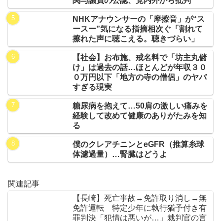
関与議員の公認、党内外から批判
NHKアナウンサーの「摩擦音」が“ス
ースー”気になる指摘相次ぐ「割れて
擦れた声に聴こえる。聴きづらい」
【社会】お布施、戒名料で「坊主丸儲
け」は過去の話…ほとんどが年収３０
０万円以下「地方の寺の僧侶」のヤバ
すぎる現実
糖尿病を抱えて…50肩の激しい痛みを
経験して改めて健康のありがたみを知
る
僕のクレアチニンとeGFR（推算糸球
体濾過量）…腎臓はどうよ
関連記事
【長崎】死亡事故→免許取り消し→無
免許運転 特定少年に執行猶予付き有
罪判決「犯情は悪いが…」裁判官の言