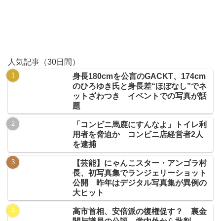
人気記事（30日間）
身長180cmを公言のGACKT、174cm
のひろゆき氏と身長差“ほぼなし”でネ
ットざわつき イベントでの写真が話
題
「コンビニ馬鹿にすんなよ」トイレ利
用者を脅迫か コンビニ店経営者2人
を逮捕
【芸能】にゃんこスター・アンゴラ村
長、初写真集でランジェリーショット
公開 昨年はデジタル写真集が異例の
大ヒット
高市首相、安倍派の復権促す？ 裏金