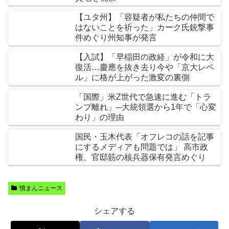
【ユタ州】「容疑者が私たちの仲間で
はないことを祈った」カーク氏銃撃事
件めぐり州知事が発言
【入試】「早稲田の政経」が令和に大
復活…慶應を抜き去り今や「京大レベ
ル」に格が上がった激変の裏側
「国際」米Z世代で急速に進む「トラ
ンプ離れ」─大統領選から1年で「心変
わり」の理由
国民・玉木代表「オフレコの話を記事
にするメディアも問題では」 高市政
権、官邸筋の核兵器保有発言めぐり
憤まんニュース
シェアする