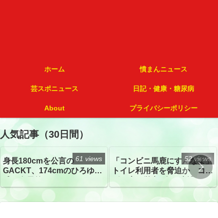
ホーム
憤まんニュース
芸スポニュース
日記・健康・糖尿病
About
プライバシーポリシー
人気記事（30日間）
61 views
52 views
身長180cmを公言の
「コンビニ馬鹿にすんなよ」
GACKT、174cmのひろゆき
トイレ利用者を脅迫か コン
氏と身長差“ほぼなし”でネッ
ビニ店経営者2人を逮捕
トざわつき イベントでの写
真が話題