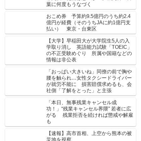
葉に何度もうなづく
おこめ券 予算約9.5億円のうち約2.4
億円が経費（そのうちJAに約1億円支
払い） 東京・台東区
【大学】早稲田大が大学院生5人の入
学取り消し 英語能力試験「TOEIC」
の不正受験めぐり 所属や国籍などの
情報は非公表
「おっぱい大きいね」同僚の前で胸や
腰を触られ…女性タクシードライバー
が就労不能に 損害賠償求めるも、会
社側「了解をとった」と主張
「本日、無事残業キャンセル成
功！」“残業キャンセル界隈” 若者に広
がる 残業拒否を続ければ懲戒や解雇
も
【速報】高市首相、上空から熊本の被
災地を視察