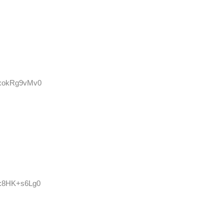
ID:okRg9vMv0
ID:8HK+s6Lg0