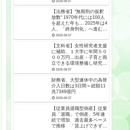
2026.08.07
【法務省】“無期刑の仮釈
放数“ 1970年代には100人
を超えた年も… 2025年は4
人、「終身刑化」へ進む
無期受刑者は24年末で
2026.08.07
1650人★2
【文科省】女性研究者支援
に補助、１大学に年間５０
００万円…出産・子育と両
立できる環境整備し研究力
底上げ
2026.08.07
財務省、大型連休中の為替
介入日数は3日間＝総額11
兆7349億円
2026.08.07
【従業員退職型倒産】従業
員「退職」で倒産、5年連
続で増加 過去最多ペース
で推移 「賃上げできず」