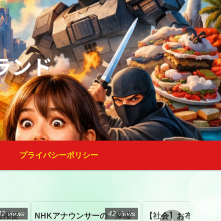
プライバシーポリシー
42 views
42 views
復権促
NHKアナウンサーの「摩擦
【社会】お布施、戒