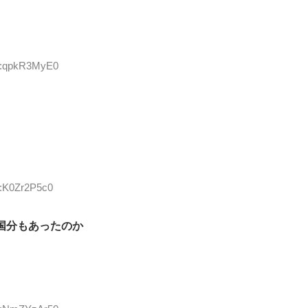
ID:qpkR3MyE0
D:K0Zr2P5c0
国分もあったのか