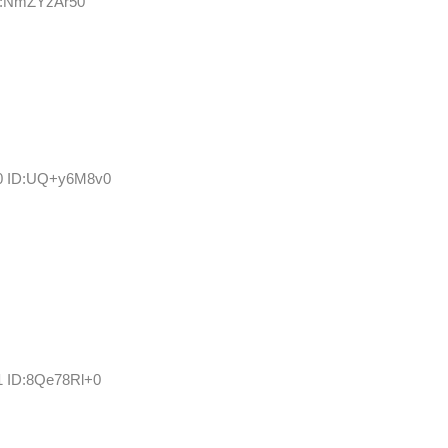
ID:NmZYzAr50
80 ID:UQ+y6M8v0
1 ID:8Qe78Rl+0