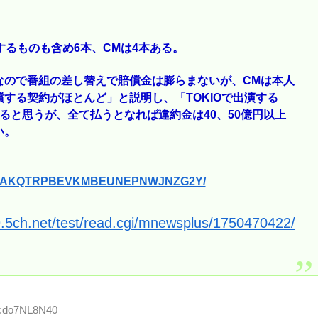
するものも含め6本、CMは4本ある。
なので番組の差し替えで賠償金は膨らまないが、CMは本人
する契約がほとんど」と説明し、「TOKIOで出演する
ると思うが、全て払うとなれば違約金は40、50億円以上
い。
0621-MAKQTRPBEVKMBEUNEPNWJNZG2Y/
9.5ch.net/test/read.cgi/mnewsplus/1750470422/
ID:do7NL8N40