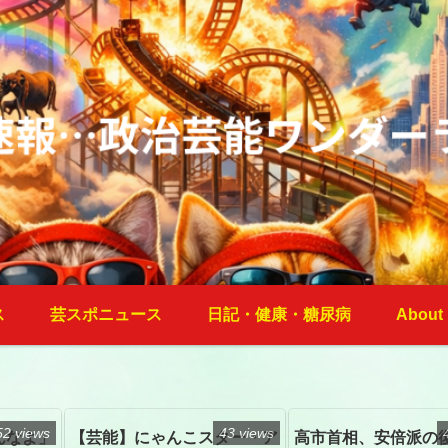
ス
芸スポニュース
日記・健康・糖尿病
About
52 views
43 views
んなよ」
【芸能】にゃんこスター・ア
高市首相、安倍派の