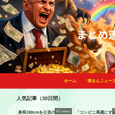
ホーム
憤まんニュー
人気記事（30日間）
63 views
身長180cmを公言の
「コンビニ馬鹿にす