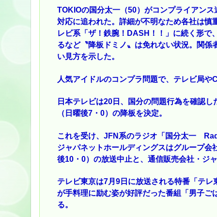
TOKIOの国分太一（50）がコンプライアン
対応に追われた。詳細が不明なため各社は慎
レビ系「ザ！鉄腕！DASH！！」に続く形で、
るなど〝降板ドミノ〟は免れない状況。関係者
い見方を示した。
人気アイドルのコンプラ問題で、テレビ局や
日本テレビは20日、国分の問題行為を確認し
（日曜後7・0）の降板を決定。
これを受け、JFN系のラジオ「国分太一 Rad
ジャパネットホールディングスはグループ会社、B
後10・0）の放送中止と、通信販売会社・ジ
テレビ東京は7月9日に放送される特番「テレ東
が手料理に励む姿が好評だった番組「男子ごは
る。