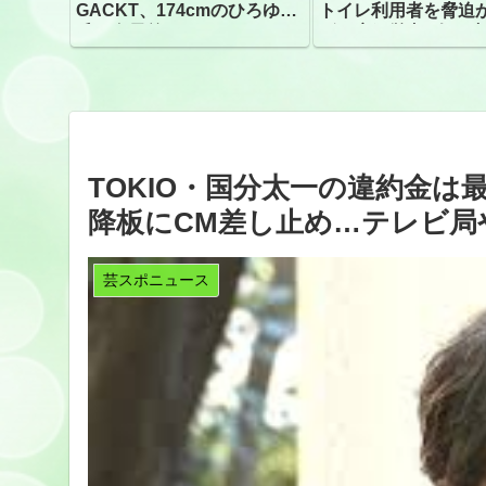
GACKT、174cmのひろゆき
トイレ利用者を脅迫
氏と身長差“ほぼなし”でネッ
ビニ店経営者2人を逮
トざわつき イベントでの写
真が話題
TOKIO・国分太一の違約金は
降板にCM差し止め…テレビ局
芸スポニュース