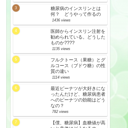
糖尿病のインスリンとは
何？ どうやって作るの
1436 views
医師からインスリン注射を
勧められている。どうした
ものか????
1135 views
フルクトース（果糖）とグ
ルコース（ブドウ糖）の性
質の違い
1114 views
最近ピーナツが大好きにな
ったんだけど、糖尿病患者
へのピーナツの効能はどう
なの？
782 views
【僕、糖尿病】血糖値が高