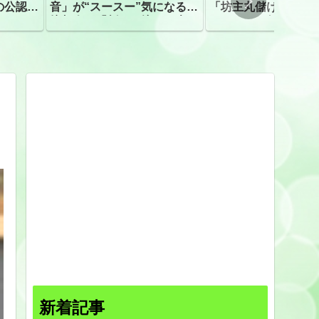
の公認、
音」が“スースー”気になる指
「坊主丸儲け」は過
摘相次ぐ「割れて擦れた声に
ほとんどが年収３０
聴こえる。聴きづらい」
下「地方の寺の僧侶
すぎる現実
新着記事