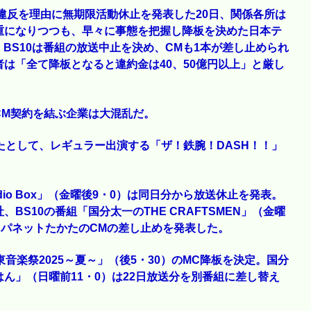
ス違反を理由に無期限活動休止を発表した20日、関係各所は
重になりつつも、早々に事態を把握し降板を決めた日本テ
BS10は番組の放送中止を決め、CMも1本が差し止められ
は「全て降板となると違約金は40、50億円以上」と厳し
CM契約を結ぶ企業は大混乱だ。
たとして、レギュラー出演する「ザ！鉄腕！DASH！！」
io Box」（金曜後9・0）は同日分から放送休止を発表。
S10の番組「国分太一のTHE CRAFTSMEN」（金曜
ャパネットたかたのCMの差し止めを発表した。
音楽祭2025～夏～」（後5・30）のMC降板を決定。国分
ん」（日曜前11・0）は22日放送分を別番組に差し替え