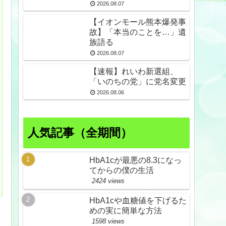
倒産も発生
2026.08.07
【イオンモール熊本爆発事
故】「本当のことを…」遺
族語る
2026.08.07
【速報】れいわ新選組、
「いのちの党」に党名変更
2026.08.06
人気記事（全期間）
HbA1cが最悪の8.3になっ
てからの僕の生活
2424 views
HbA1cや血糖値を下げるた
めの実に簡単な方法
1598 views