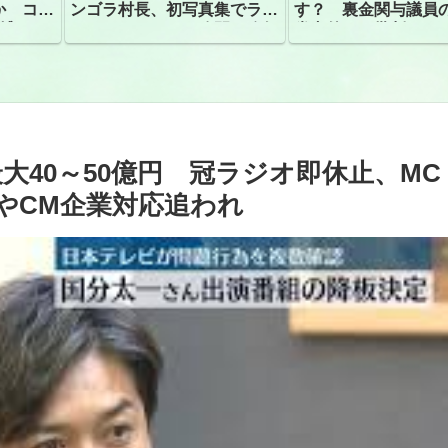
か コン
ンゴラ村長、初写真集でラン
す？ 裏金関与議員
捕
ジェリーショット公開 昨年
党内外から批判
はデジタル写真集が異例の大
ヒット
最大40～50億円 冠ラジオ即休止、MC
やCM企業対応追われ