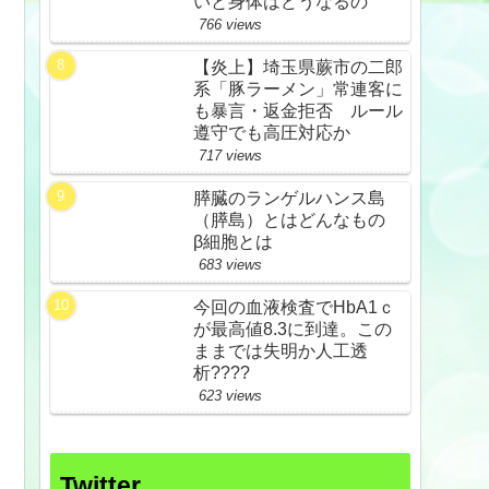
いと身体はどうなるの
766 views
【炎上】埼玉県蕨市の二郎
系「豚ラーメン」常連客に
も暴言・返金拒否 ルール
遵守でも高圧対応か
717 views
膵臓のランゲルハンス島
（膵島）とはどんなもの
β細胞とは
683 views
今回の血液検査でHbA1ｃ
が最高値8.3に到達。この
ままでは失明か人工透
析????
623 views
Twitter