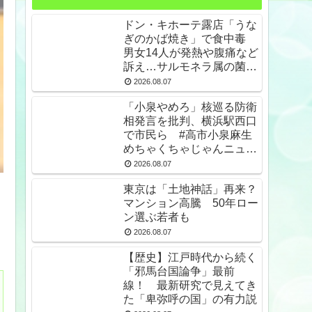
ドン・キホーテ露店「うな
ぎのかば焼き」で食中毒
男女14人が発熱や腹痛など
訴え…サルモネラ属の菌検
出
2026.08.07
「小泉やめろ」核巡る防衛
相発言を批判、横浜駅西口
で市民ら #高市小泉麻生
めちゃくちゃじゃんニュー
スdeプロテスト
2026.08.07
東京は「土地神話」再来？
マンション高騰 50年ロー
ン選ぶ若者も
2026.08.07
【歴史】江戸時代から続く
「邪馬台国論争」最前
線！ 最新研究で見えてき
た「卑弥呼の国」の有力説