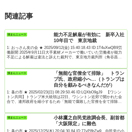
関連記事
能力不足解雇が有効に 新卒入社
憤まんニュース
10年目で 東京地裁
1: おっさん友の会 ★ 2025/09/12(金) 15:40:18.43 ID:1T4uXwQB9労
働新聞 2025年9月11日大手素材メーカーで働いていた労働者が能力
不足による解雇は違法と訴えた裁判で、東京地方裁判所（角谷昌毅
裁判長）は解雇を有効と判断した。約９年間にわたり、同社は特別
の支援体制を執るなどして継続的に指導をしてきたと指摘。雇用継
続に向け努力を尽くしたが、改善の見込みはなく、解雇が社会通念
「無能な官僚全て排除」 トラン
憤まんニュース
上の相当性を欠くとはいえないとしている。労働者は大学院修了
プ氏、政府縮小へ…（トランプは
後、新卒の総合職として入社した...
自分を顧みるべきなんだが）
1: 蚤の市 ★ 2025/02/23(日) 08:29:50.46 ID:LQXbO9gJ9 【ワシン
トン共同】トランプ米大統領は22日、ワシントン近郊で開かれた会
合で、連邦政府を縮小するため「無能で腐敗した官僚を全て排除す
る」と述べた。新組織「政府効率化省」を事実上率いる実業家マス
ク氏もX（旧ツイッター）で、過去1週間の仕事の説明を全連邦職員
に求め、返答がなければ「辞職とみなす」と迫った。トランプ氏は
小林鷹之自民党政調会長、副首都
憤まんニュース
保守政治行動会議（CPAC）の総会で演説し「政府を小さく効率的に
「大阪限定」に難色
したい。優秀な人材は確保し、...
1: 蚤の市 ★ 2025/12/25(木) 20:04:30.84 ID:77vP8hZw9 自民党の小