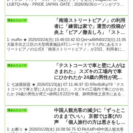
LGBTQ+Ally - PRIDE JAPAN -DATE：2026/05/26ローソンがプライ
ド月間に合わせ、5月26日（火）から全国のローソン店舗※でレイン
ボーカラーをデザインした「からあげクン」パッケージを数量限定
で展開します（約170万枚）。「レギュラー」「レッド」「北海道チ
「南港ストリートピアノ」の利用
憤まんニュース
ーズ」「レモン味」の4種類あるそ...
者に「練習は家で」運営の投稿が
炎上「ピアノ撤去しろ」「ストリ
ートピアノの精神を侮辱する」
1: muffin ★ 2025/03/24(月) 15:49:03.42 ID:Qni+a4MN93/23(日) 21:05
大阪市住之江区の大型商業施設ATCシーサイドテラス内にあるスト
リートピアノの公式X「南港ストリートピアノ」が23日、利用者に対
し、注意喚起を行ったことで物議を醸している。「ストリートピア
ノ演奏者の方へ」と題した書面をアップ。「【お願いです】練習は
家でしてください」と訴えた上で「この南港ストリートピアノはフ
「テストコースで車と壁に人がは
憤まんニュース
ードコートの中にあります。つっかえてばかりの演奏に多くのクレ
さまれた」 スズキの工場内で車
ームが入...
にひかれたか 24歳の男性が死亡=
静岡
1: 七波羅探題 ★ 2026/01/23(金) 07:11:46.97 ID:XRmBdKpY9「テス
トコースで車と壁に人がはさまれた」 スズキの工場内で車にひかれ
たか 24歳の男性が死亡=静岡1月22日午後、静岡県牧之原市にある自
動車メーカー「スズキ」（本社・浜松市）の工場内で事故が発生
し、24歳の男性が死亡しました。警察によりますと、22日午後3時過
ぎ、牧之原市白井のスズキ相良工場で、「テストコースで車と壁に
中国人観光客の減少に「ずっとこ
憤まんニュース
人がはさまれた」と工場内にいた人から消防に通報がありました。
のままでいい」 京都では喜びの
事故にあったのは、スズ...
声 「個人旅行の方は悪さをしな
いが団体客は最悪！！！
1: お断り ★ 2026/01/28(水) 16:08:56.75 ID:RkIUdPr49中国人観光客