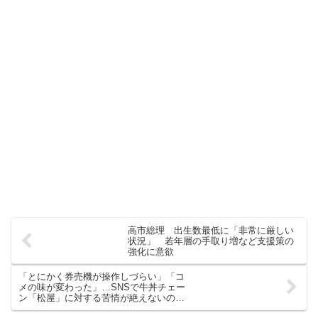
高市総理 出生数最低に「非常に厳しい
状況」 若年層の手取り増など支援策の
強化に意欲
「とにかく券売機が操作しづらい」「コ
メの味が変わった」…SNSで牛丼チェー
ン「松屋」に対する苦情が絶えないのは
ナゼか