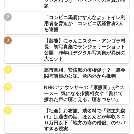
ットざわつき イベントでの写真が話
題
「コンビニ馬鹿にすんなよ」トイレ利
用者を脅迫か コンビニ店経営者2人
を逮捕
【芸能】にゃんこスター・アンゴラ村
長、初写真集でランジェリーショット
公開 昨年はデジタル写真集が異例の
大ヒット
高市首相、安倍派の復権促す？ 裏金
関与議員の公認、党内外から批判
NHKアナウンサーの「摩擦音」が“ス
ースー”気になる指摘相次ぐ「割れて
擦れた声に聴こえる。聴きづらい」
【社会】お布施、戒名料で「坊主丸儲
け」は過去の話…ほとんどが年収３０
０万円以下「地方の寺の僧侶」のヤバ
すぎる現実