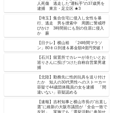
人死傷 逃走した“運転手”の37歳男を
逮捕 東京・足立区 ★3
【埼玉】集合住宅に侵入し女性を暴
行、逃走 男を捜索中 周囲に警戒呼
びかけ 3時間前にも別の住居に侵入
か 蕨
【日テレ】横山裕 「24時間マラソ
ン」80キロ到達＆募金額4億円突破！
【石川】留置所でカレーが冷たいとお
巡りさんに投げつけた自称自営業男逮
捕
【北陸】勤務先に性的玩具を送り付け
たか 知人の30代男性へのストーカー
容疑で44歳団体職員の女を逮捕 「間
違いない」容疑認める
【速報】吉村知事と横山市長の"出直し
選"に維新の大阪市議団が「全会一致で
反対」 実施でも「選挙活動に参加せ