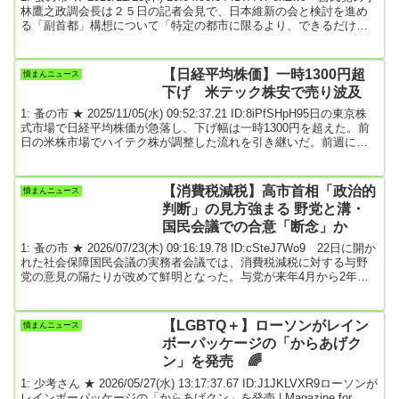
林鷹之政調会長は２５日の記者会見で、日本維新の会と検討を進め
る「副首都」構想について「特定の都市に限るより、できるだけさ
まざまな地方に手を挙げてもらえる枠組みにしていく必要がある」
と述べた。維新が特別区設置を副首都の要件として主張し、選定対
象を大阪に事実上限るよう求めていることに難色を示した発言だ。
【日経平均株価】一時1300円超
憤まんニュース
時事通信 政治部2025年12月25日17時57分配信引用元: 2: 名無しどん
下げ 米テック株安で売り波及
ぶらこ 202...
1: 蚤の市 ★ 2025/11/05(水) 09:52:37.21 ID:8iPfSHpH95日の東京株
式市場で日経平均株価が急落し、下げ幅は一時1300円を超えた。前
日の米株市場でハイテク株が調整した流れを引き継いだ。前週に史
上初めて5万2000円台を付けるなど急騰していた反動が出た。ソフト
バンクグループ（SBG）やアドバンテストなど、これまで日経平均
を大きく押し上げてきた銘柄への売り圧力が強まった。SBGは一時
【消費税減税】高市首相「政治的
憤まんニュース
前日比11%安、アドテストも10%安で2銘柄で日経平均を1000円近く
判断」の見方強まる 野党と溝・
押し下げた...
国民会議での合意「断念」か
1: 蚤の市 ★ 2026/07/23(木) 09:16:19.78 ID:cSteJ7Wo9 22日に開か
れた社会保障国民会議の実務者会議では、消費税減税に対する与野
党の意見の隔たりが改めて鮮明となった。与党が来年4月から2年間
の実現を目指すのに対し、野党からは、より早期に実施が可能な現
金給付を求める声が相次いだ。国民会議での合意を事実上断念し、
高市首相が政治決断を下すとの見方が強まっている。（土居宏之）
【LGBTQ＋】ローソンがレイン
憤まんニュース
「チームみらい以外は、各党が消費税減税を公約として掲げていた
ボーパッケージの「からあげク
と記憶している。消費税減税に理...
ン」を発売 🌈
1: 少考さん ★ 2026/05/27(水) 13:17:37.67 ID:J1JKLVXR9ローソンが
レインボーパッケージの「からあげクン」を発売 | Magazine for