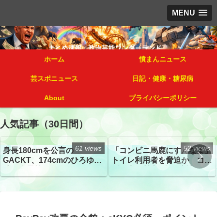
MENU
ホーム
憤まんニュース
芸スポニュース
日記・健康・糖尿病
About
プライバシーポリシー
人気記事（30日間）
61 views
52 views
身長180cmを公言の
「コンビニ馬鹿にすんなよ」
GACKT、174cmのひろゆき
トイレ利用者を脅迫か コン
氏と身長差“ほぼなし”でネッ
ビニ店経営者2人を逮捕
トざわつき イベントでの写
真が話題