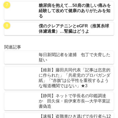
糖尿病を抱えて…50肩の激しい痛みを
経験して改めて健康のありがたみを知
る
僕のクレアチニンとeGFR（推算糸球
体濾過量）…腎臓はどうよ
関連記事
毎日新聞記者を逮捕 包丁で夫脅した
疑い
【維新】藤田共同代表「記事は恣意的
に作られた」「共産党のプロパガンダ
紙」「“赤旗”は公平性を重視するよう
な報道機関ではない」★3
【静岡】ネットで学長名の印鑑調達
か 田久保・前伊東市長―大学卒業証
書偽造
【速報】盗難車ひき逃げで歩行者ら12