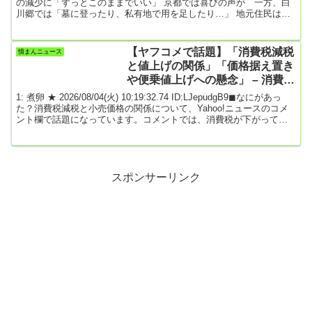
の減少に「ずっとこのままでいい」 京都では喜びの声が 一方、白
川郷では「墓に登ったり、私有地で用を足したり…」 地元住民は嘆
息高市早苗首相による“台湾有事”発言を機に、かの国で日本への渡航
自粛が要請されているのはご存知の通り。さらに中国政府は1月26
日、2月中旬から始まる春節の連休に向けて、改めて訪日自粛を呼び
【ヤフコメで話題】「消費税減税
憤まんニュース
かけた。肝心の観光地では、いま何が起こっているのか。「ありが
と値上げの関係」「価格据え置き
たいことに、自粛になっ...
や便乗値上げへの懸念」 – 消費税
減税時の小売価格の動向に注目集
1: 煮卵 ★ 2026/08/04(火) 10:19:32.74 ID:LJepudgB9◼なにがあっ
まる
た？消費税減税と小売価格の関係について、Yahoo!ニュースのコメ
ント欄で話題になっています。コメントでは、消費税が下がっても
小売店が必ずしも価格を引き下げる義務はなく、減税分がそのまま
消費者に還元されるとは限らないという指摘が見られます。また、
減税前に値上げを行い、減税後も価格を据え置く、あるいは将来的
に再増税時にさらに値上げする可能性があるという意見もありまし
た。一方で、減税の代わりに給付...
スポンサーリンク