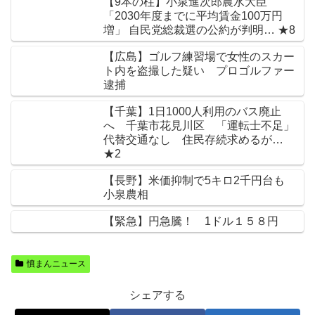
【9本の柱】小泉進次郎農水大臣
「2030年度までに平均賃金100万円
増」 自民党総裁選の公約が判明… ★8
【広島】ゴルフ練習場で女性のスカー
ト内を盗撮した疑い プロゴルファー
逮捕
【千葉】1日1000人利用のバス廃止
へ 千葉市花見川区 「運転士不足」
代替交通なし 住民存続求めるが…
★2
【長野】米価抑制で5キロ2千円台も
小泉農相
【緊急】円急騰！ 1ドル１５８円
憤まんニュース
シェアする