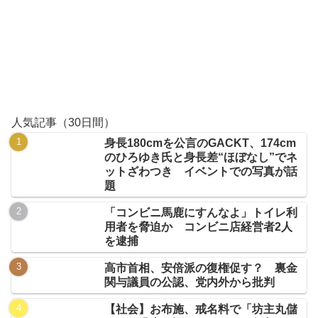
人気記事（30日間）
身長180cmを公言のGACKT、174cm
のひろゆき氏と身長差“ほぼなし”でネ
ットざわつき イベントでの写真が話
題
「コンビニ馬鹿にすんなよ」トイレ利
用者を脅迫か コンビニ店経営者2人
を逮捕
高市首相、安倍派の復権促す？ 裏金
関与議員の公認、党内外から批判
【社会】お布施、戒名料で「坊主丸儲