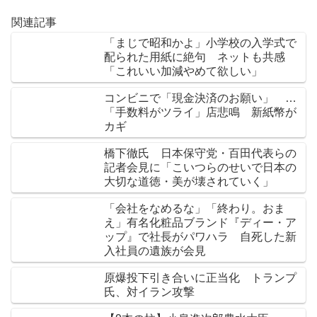
関連記事
「まじで昭和かよ」小学校の入学式で
配られた用紙に絶句 ネットも共感
「これいい加減やめて欲しい」
コンビニで「現金決済のお願い」 …
「手数料がツライ」店悲鳴 新紙幣が
カギ
橋下徹氏 日本保守党・百田代表らの
記者会見に「こいつらのせいで日本の
大切な道徳・美が壊されていく」
「会社をなめるな」「終わり。おま
え」有名化粧品ブランド『ディー・ア
ップ』で社長がパワハラ 自死した新
入社員の遺族が会見
原爆投下引き合いに正当化 トランプ
氏、対イラン攻撃