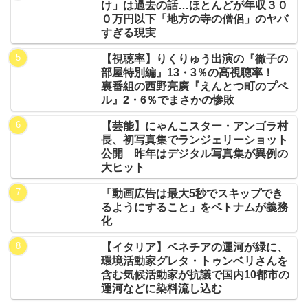
け」は過去の話…ほとんどが年収３０
０万円以下「地方の寺の僧侶」のヤバ
すぎる現実
【視聴率】りくりゅう出演の『徹子の
部屋特別編』13・3％の高視聴率！
裏番組の西野亮廣『えんとつ町のプペ
ル』2・6％でまさかの惨敗
【芸能】にゃんこスター・アンゴラ村
長、初写真集でランジェリーショット
公開 昨年はデジタル写真集が異例の
大ヒット
「動画広告は最大5秒でスキップでき
るようにすること」をベトナムが義務
化
【イタリア】ベネチアの運河が緑に、
環境活動家グレタ・トゥンベリさんを
含む気候活動家が抗議で国内10都市の
運河などに染料流し込む