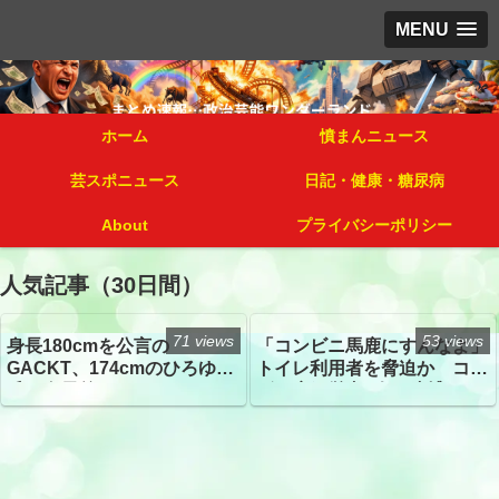
MENU
ホーム
憤まんニュース
芸スポニュース
日記・健康・糖尿病
About
プライバシーポリシー
人気記事（30日間）
71 views
53 views
身長180cmを公言の
「コンビニ馬鹿にすんなよ」
GACKT、174cmのひろゆき
トイレ利用者を脅迫か コン
氏と身長差“ほぼなし”でネッ
ビニ店経営者2人を逮捕
トざわつき イベントでの写
真が話題