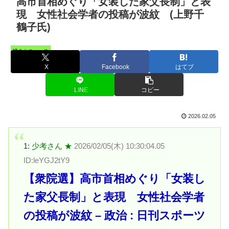
高市首相めぐり「女装した家父長制」と表
現 女性社会学者の投稿が波紋 (上野千
鶴子氏)
憤まんニュース
X
Facebook
はてブ
LINE
コピー
2026.02.05
1:
少考さん ★
2026/02/05(木) 10:30:04.05
ID:leYGJ2tY9
【衆院選】高市首相めぐり「女装し
た家父長制」と表現 女性社会学者
の投稿が波紋 – 政治 : 日刊スポーツ