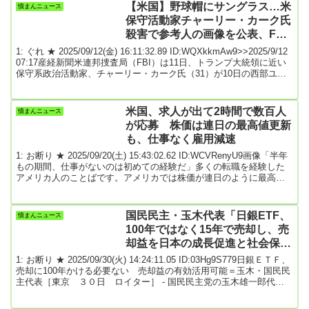
を「弱腰だ」と批判した自身の発言について「謝る必要は何一つな
【米国】野球帽にサングラス…米
憤まんニュース
い。彼が間違っている」と述べました。これに先立ち、教皇レオ14
保守活動家チャーリー・カーク氏
世は「戦争に反対し...
殺害で参考人の画像を公表、FBI
★2
1: ぐれ ★ 2025/09/12(金) 16:11:32.89 ID:WQXkkmAw9>>2025/9/12
07:17産経新聞米連邦捜査局（FBI）は11日、トランプ大統領に近い
保守系政治活動家、チャーリー・カーク氏（31）が10日の西部ユタ
州のユタバレー大でのイベント中に銃撃され死亡した事件で、捜査
対象として行方を追っている参考人の画像を公開した。FBIソルトレ
ークシティ事務所はX（旧ツイッター）で、野球帽とサングラス、黒
米国、求人が出て2時間で数百人
憤まんニュース
いTシャツ、ジーンズを着用した人物の画像を2枚公開。カーク氏殺
が応募 株価は連日の最高値更新
害...
も、仕事なく雇用減速
1: お断り ★ 2025/09/20(土) 15:43:02.62 ID:WCVRenyU9画像「半年
もの期間、仕事がないのは初めての経験だ」多くの転職を経験した
アメリカ人のことばです。アメリカでは株価が連日のように最高値
を更新していますが、雇用の減速を示すデータが次々と明らかにな
っています。徐々に鮮明になる減速傾向。いま現場で何が起きてい
るのか、実態を追いました。（アメリカ総局記者 新井俊毅）「これ
国民民主・玉木代表「日銀ETF、
憤まんニュース
まで何度か転職しましたが、半年もの期間、仕事がないのは初めて
100年ではなく15年で売却し、売
の経験です」西部ユタ州ソルトレーク...
却益を日本の成長促進と社会保障
の財源に」
1: お断り ★ 2025/09/30(火) 14:24:11.05 ID:03Hg9S779日銀ＥＴＦ、
売却に100年かける必要ない 売却益の有効活用可能＝玉木・国民民
主代表［東京 ３０日 ロイター］ - 国民民主党の玉木雄一郎代表
は３０日の定例会見で、日銀が９月の金融政策決定会合で決めた保
有上場投資信託（ＥＴＦ）の売却方針に関連し、「１００年かける