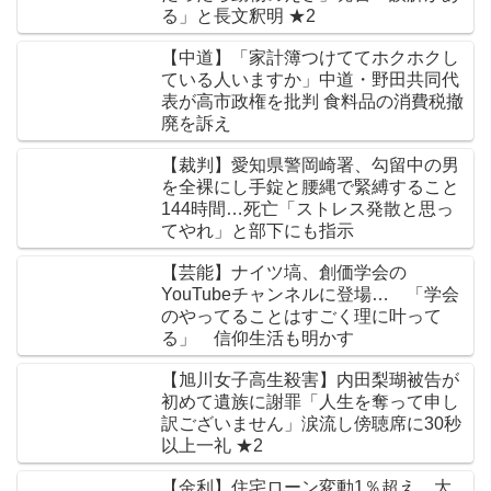
る」と長文釈明 ★2
【中道】「家計簿つけててホクホクし
ている人いますか」中道・野田共同代
表が高市政権を批判 食料品の消費税撤
廃を訴え
【裁判】愛知県警岡崎署、勾留中の男
を全裸にし手錠と腰縄で緊縛すること
144時間…死亡「ストレス発散と思っ
てやれ」と部下にも指示
【芸能】ナイツ塙、創価学会の
YouTubeチャンネルに登場… 「学会
のやってることはすごく理に叶って
る」 信仰生活も明かす
【旭川女子高生殺害】内田梨瑚被告が
初めて遺族に謝罪「人生を奪って申し
訳ございません」涙流し傍聴席に30秒
以上一礼 ★2
【金利】住宅ローン変動1％超え 大