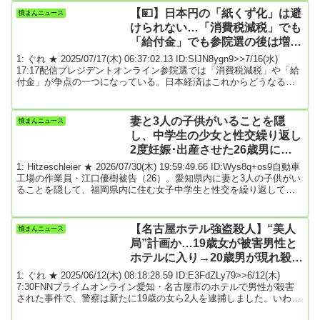
社内関係者が明らかにした。ホンダと日産は13日に経営統合に向け
【💴】日本円の「紙くず化」は避
憤まんニュース
た協議を打ち切ったが、EVやソフトウエア開発など事業面での提携
けられない…「消費税減税」でも
は継続する考え...(以...
「給付金」でも参院選の後は増税
地獄が待っている ★2
1: ぐれ ★ 2025/07/17(木) 06:37:02.13 ID:SIJN8ygn9>>7/16(水)
17:17配信プレジデントオンライン参院選では「消費税減税」や「給
付金」が争点の一つになっている。日本経済はこれからどうなるの
か。モルガン銀行(現・JPモルガン・チェース銀行)元日本代表の藤巻
健史さんは「日銀が国債を買い支えた結果、政治家のばらまき癖に
歯止めが利かなくなった。このツケは必ず日本国民に返ってくる。
妻と3人の子供がいることを隠
憤まんニュース
増税は避けられず、日本円の紙くず化する恐れは大いにあり得る」
し、中学生の少女と性交繰り返し
という――。■バ...
2度妊娠･出産させた26歳男に懲
役6年の判決 ★3
1: Hitzeschleier ★ 2026/07/30(木) 19:59:49.66 ID:Wys8q+os9自動車
工場の作業員・江口優樹被告（26）。愛知県内に妻と3人の子供がい
ることを隠して、福岡県内に住む女子中学生と性交を繰り返してい
た年少者の未熟さにつけ込んだ不同意性交等事件の被害者となった
少女は2度の妊娠と出産をしている。判決で、福岡地裁小倉支部は
「心身共に未熟である年齢の被害少女に対し、当初は妻子がいない
【名古屋ホテル強盗殺人】“美人
憤まんニュース
かのように装ってだまして誘惑し、妻子の存在が発覚した後も江口
局”計画か…19歳女が被害男性と
被告に対する情に...
ホテルに入り→20歳男が現れ殺害
の疑い 計画指示とみられる23歳
1: ぐれ ★ 2025/06/12(木) 08:18:28.59 ID:E3FdZLy79>>6/12(木)
男も逮捕
7:30FNNプライムオンライン愛知・名古屋市のホテルで男性が殺害
された事件で、警察は新たに19歳の女ら2人を逮捕しました。いわゆ
る“美人局（つつもたせ）”を計画したとみられています。名古屋市中