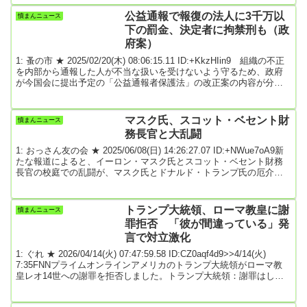
川区の19歳の女は、6月7日、既に逮捕された加藤伶音容疑者（20）
と共謀し、名古屋市中区のホテルで、会社員の男性（32）の首を絞
公益通報で報復の法人に3千万以
憤まんニュース
めるなどして殺害し、腕時計などを奪った強盗殺人の疑いが持たれ
下の罰金、決定者に拘禁刑も（政
ていま...
府案）
1: 蚤の市 ★ 2025/02/20(木) 08:06:15.11 ID:+KkzHIin9 組織の不正
を内部から通報した人が不当な扱いを受けないよう守るため、政府
が今国会に提出予定の「公益通報者保護法」の改正案の内容が分か
った。公益通報の「報復」として通報者を解雇したり懲戒処分した
りした事業者に罰金（3千万円以下）の刑事罰を科すほか、処分を下
した担当者も刑事罰の対象とする。改正案では、公益通報したこと
マスク氏、スコット・ベセント財
憤まんニュース
を理由に従業員らを解雇、懲戒処分にした場合、事業者（法人）へ
務長官と大乱闘
の罰金のほか、処分を下した担当者...
1: おっさん友の会 ★ 2025/06/08(日) 14:26:27.07 ID:+NWue7oA9新
たな報道によると、イーロン・マスク氏とスコット・ベセント財務
長官の校庭での乱闘が、マスク氏とドナルド・トランプ氏の厄介な
破局の一因となったという。ワシントンポスト紙はトランプ大統領
の盟友スティーブ・バノン氏へのインタビューで、マスク氏が「ラ
グビー選手のように」ベセント氏の胸に肩をぶつけてきたと言った
トランプ大統領、ローマ教皇に謝
憤まんニュース
ベセント氏はマスク氏を殴り返し始めたが、数人の傍観者が止めに
罪拒否 「彼が間違っている」発
入るほどだった。ワシントン・ポスト紙...
言で対立激化
1: ぐれ ★ 2026/04/14(火) 07:47:59.58 ID:CZ0aqf4d9>>4/14(火)
7:35FNNプライムオンラインアメリカのトランプ大統領がローマ教
皇レオ14世への謝罪を拒否しました。トランプ大統領：謝罪はしな
い。教皇は間違っている。私のイランへの対応に強く反対してい
る。トランプ大統領は13日、ホワイトハウスで記者団に対し、教皇