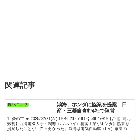
関連記事
鴻海、ホンダに協業を提案 日
憤まんニュース
産・三菱自含む4社で陣営
1: 蚤の市 ★ 2025/02/21(金) 19:46:23.67 ID:Qto6B1wK9【台北=龍元
秀明】台湾電機大手・鴻海（ホンハイ）精密工業がホンダに協業を
提案したことが、21日分かった。鴻海は電気自動車（EV）事業の強
化に向けて、日産自動車との提携を模索している。日産傘下の三菱
自動車を加えた日台による4社での協業を視野に入れている。鴻海の