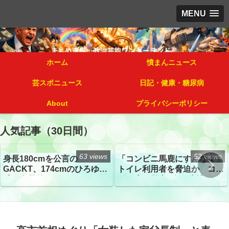
MENU
ホーム
憤まんニュース
芸スポニュース
日記・健康・糖尿病
About
プライバシーポリシー
人気記事（30日間）
63 views
52 views
身長180cmを公言の
「コンビニ馬鹿にすんなよ」
GACKT、174cmのひろゆき
トイレ利用者を脅迫か コン
氏と身長差“ほぼなし”でネッ
ビニ店経営者2人を逮捕
トざわつき イベントでの写
真が話題