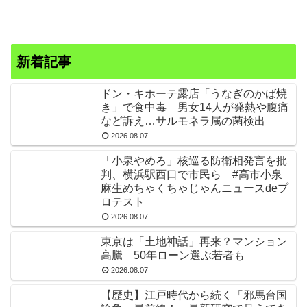
新着記事
ドン・キホーテ露店「うなぎのかば焼
き」で食中毒 男女14人が発熱や腹痛
など訴え…サルモネラ属の菌検出
2026.08.07
「小泉やめろ」核巡る防衛相発言を批
判、横浜駅西口で市民ら #高市小泉
麻生めちゃくちゃじゃんニュースdeプ
ロテスト
2026.08.07
東京は「土地神話」再来？マンション
高騰 50年ローン選ぶ若者も
2026.08.07
【歴史】江戸時代から続く「邪馬台国