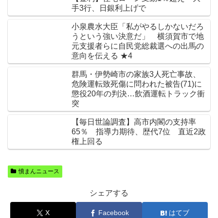
手3行、日銀利上げで
小泉農水大臣「私がやるしかないだろ
うという強い決意だ」 横須賀市で地
元支援者らに自民党総裁選への出馬の
意向を伝える ★4
群馬・伊勢崎市の家族3人死亡事故、
危険運転致死傷に問われた被告(71)に
懲役20年の判決…飲酒運転トラック衝
突
【毎日世論調査】高市内閣の支持率
65％ 指導力期待、歴代7位 直近2政
権上回る
憤まんニュース
シェアする
X
Facebook
はてブ