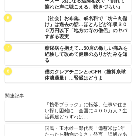
ースー”気になる指摘相次ぐ「割れて
擦れた声に聴こえる。聴きづらい」
【社会】お布施、戒名料で「坊主丸儲
け」は過去の話…ほとんどが年収３０
０万円以下「地方の寺の僧侶」のヤバ
すぎる現実
糖尿病を抱えて…50肩の激しい痛みを
経験して改めて健康のありがたみを知
る
僕のクレアチニンとeGFR（推算糸球
体濾過量）…腎臓はどうよ
関連記事
「携帯ブラック」に転落、仕事や住ま
い探し困難に 全国に４００万人？生
活再建どうすれば…
国民・玉木雄一郎代表「備蓄米は1年
たったら動物のえさ」発言「誤解があ