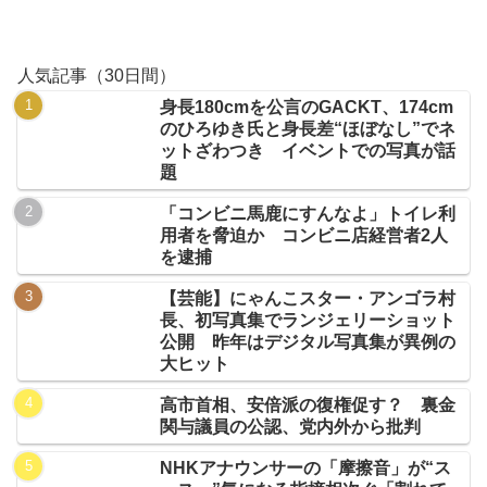
人気記事（30日間）
身長180cmを公言のGACKT、174cm
のひろゆき氏と身長差“ほぼなし”でネ
ットざわつき イベントでの写真が話
題
「コンビニ馬鹿にすんなよ」トイレ利
用者を脅迫か コンビニ店経営者2人
を逮捕
【芸能】にゃんこスター・アンゴラ村
長、初写真集でランジェリーショット
公開 昨年はデジタル写真集が異例の
大ヒット
高市首相、安倍派の復権促す？ 裏金
関与議員の公認、党内外から批判
NHKアナウンサーの「摩擦音」が“ス