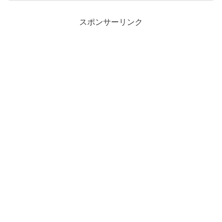
必要はなく、１５年くらいで売ればいいのではないか」と述べた。
売却益は日銀納付金として国庫に貢献することになり、それを成長
促進や社会保障の充実などの...
スポンサーリンク