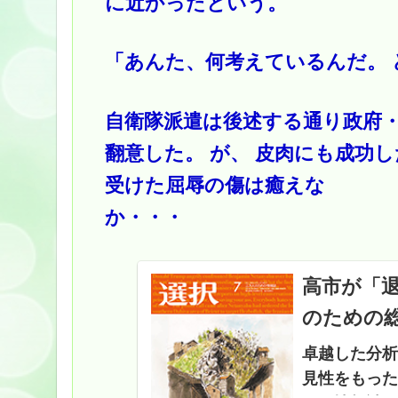
に近かったという。
「あんた、何考えているんだ。 
自衛隊派遣は後述する通り政府
翻意した。 が、 皮肉にも成功
受けた屈辱の傷は癒えな
か・・・
高市が「退
のための総
卓越した分析
見性をもった