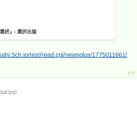
択』- 選択出版
asahi.5ch.io/test/read.cgi/newsplus/1775011661/
wL2pEQq0