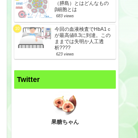
（膵島）とはどんなもの
β細胞とは
683 views
今回の血液検査でHbA1ｃ
が最高値8.3に到達。この
ままでは失明か人工透
析????
623 views
Twitter
果糖ちゃん