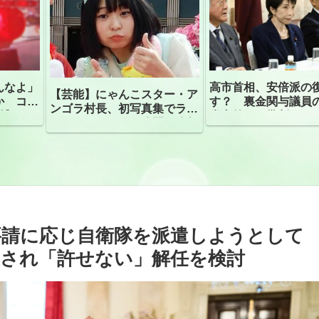
んなよ」
高市首相、安倍派の
【芸能】にゃんこスター・ア
か コン
す？ 裏金関与議員
ンゴラ村長、初写真集でラン
捕
党内外から批判
ジェリーショット公開 昨年
はデジタル写真集が異例の大
ヒット
要請に応じ自衛隊を派遣しようとして
止され「許せない」解任を検討