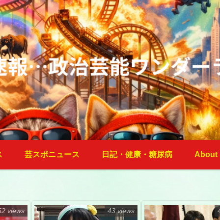
ス
芸スポニュース
日記・健康・糖尿病
About
52 views
43 views