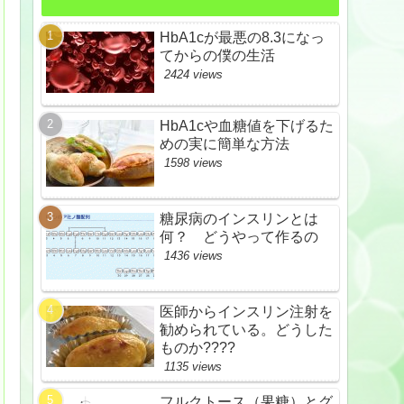
HbA1cが最悪の8.3になっ
てからの僕の生活
2424 views
HbA1cや血糖値を下げるた
めの実に簡単な方法
1598 views
糖尿病のインスリンとは
何？ どうやって作るの
1436 views
医師からインスリン注射を
勧められている。どうした
ものか????
1135 views
フルクトース（果糖）とグ