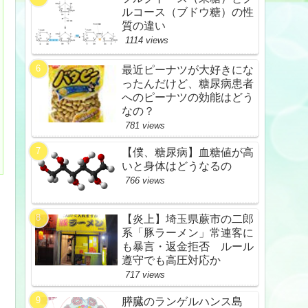
ルコース（ブドウ糖）の性
質の違い
1114 views
最近ピーナツが大好きにな
ったんだけど、糖尿病患者
へのピーナツの効能はどう
なの？
781 views
【僕、糖尿病】血糖値が高
いと身体はどうなるの
766 views
【炎上】埼玉県蕨市の二郎
系「豚ラーメン」常連客に
も暴言・返金拒否 ルール
遵守でも高圧対応か
717 views
膵臓のランゲルハンス島