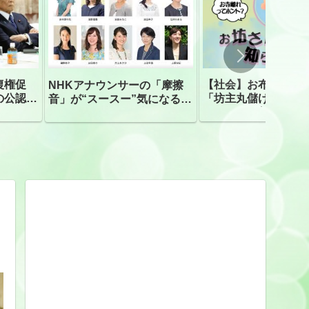
復権促
【社会】お布施、戒
NHKアナウンサーの「摩擦
の公認、
「坊主丸儲け」は過
音」が“スースー”気になる指
ほとんどが年収３０
摘相次ぐ「割れて擦れた声に
下「地方の寺の僧侶
聴こえる。聴きづらい」
すぎる現実