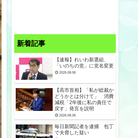
新着記事
【速報】れいわ新選組、
「いのちの党」に党名変更
2026.08.06
【高市首相】「私が総裁か
どうかとは分けて」 消費
減税「2年後に私の責任で
戻す」発言を説明
2026.08.06
毎日新聞記者を逮捕 包丁
で夫脅した疑い