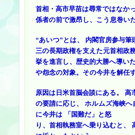
首相・高市早苗は尋常ではなかっ
係者の前で激昂し、こう息巻い
“あいつ”とは、 内閣官房参与
三の長期政権を支えた元首相政
挙を進言し、歴史的大勝へ導いた
や怨念の対象。その今井を解任
原因は日米首脳会談にある。 高
の要請に応じ、 ホルムズ海峡へ
に今井は 「国難だ」と怒
り、首相執務室へ乗り込むと、 