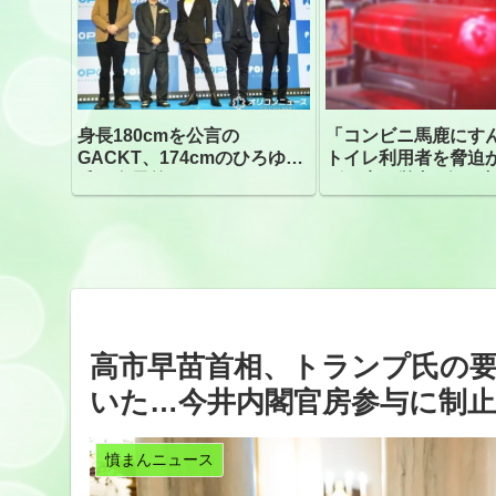
身長180cmを公言の
「コンビニ馬鹿にす
GACKT、174cmのひろゆき
トイレ利用者を脅迫
氏と身長差“ほぼなし”でネッ
ビニ店経営者2人を逮
トざわつき イベントでの写
真が話題
高市早苗首相、トランプ氏の
いた…今井内閣官房参与に制
憤まんニュース