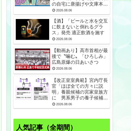
の自宅に唐揚げや文庫本な
ど繰り返し届ける / 兵庫県
2026.08.06
★2
【酒】「ビールと水を交互
に飲まないと倒れるグラ
ス」発売 適正飲酒を施す
2026.08.06
【動画あり】高市首相が最
後で〝噛む〟「ひろしみ」
広島原爆の日あいさつ
2026.08.06
【改正皇室典範】宮内庁長
官「ほぼ全ての方々に説
明」養親候補の宮家皇族方
に 男系男子の養子候補は
「把握せず」
2026.08.06
人気記事（全期間）