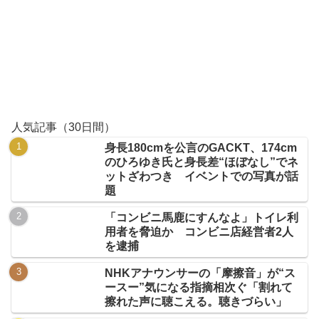
人気記事（30日間）
身長180cmを公言のGACKT、174cm
のひろゆき氏と身長差“ほぼなし”でネ
ットざわつき イベントでの写真が話
題
「コンビニ馬鹿にすんなよ」トイレ利
用者を脅迫か コンビニ店経営者2人
を逮捕
NHKアナウンサーの「摩擦音」が“ス
ースー”気になる指摘相次ぐ「割れて
擦れた声に聴こえる。聴きづらい」