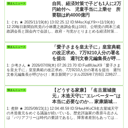
傷者も多数出た。被災地では家屋倒壊や閉じ込めの情報があり、県
自民、経済対策で子ども1人に2万
憤まんニュース
などが被害状況の把握を急ぐ。イオンモールではこのほか、救助さ
円給付へ 児童手当に上乗せ 所
れた女性1人...
要額は約4000億円
1: ぐれ ★ 2025/11/19(水) 13:02:25.12 ID:M4scXqLY9>>11/19(水)
12:20毎日新聞自民党の小林鷹之政調会長は19日、公明党の岡本三成
政調会長と国会内で会談し、政府・与党がとりまとめる経済対策の
物価高対策として、子ども1人当たり2万円を現金給付する方針を伝
えた。児童手当に上乗せする形をとる。小林氏は会談後、所要額は
約4000億円だとした。続きは↓自民、経済対策で子ども1人に2万円給
「愛子さまを皇太子に」皇室典範
憤まんニュース
付へ 児童手当に上乗せ 引用元: 2: 名無しどんぶらこ 2025/...
の改正求め、7万9210人分の署名
を提出 週刊文春元編集長が呼び
かけ
1: 少考さん ★ 2026/07/09(木) 07:26:23.70 ID:Fud8UauX9「愛子さま
を皇太子に」皇室典範の改正求め、7万9210人分の署名を提出 週刊
文春元編集長が呼びかけ：東京新聞デジタル2026年7月8日 22時27
分 会員限定記事天皇、皇后両陛下の長女愛子さまを皇太子にする
よう皇室典範の改正を求める運動が署名サイト「チェンジ・ドッ
ト・オーグ」で展開され、8日、参院議員会館で、賛同者7万9210人
【どうする家康】「名古屋城復
憤まんニュース
分の署名簿が立憲民主党の徳永エリ政務調査会長と杉尾秀哉政務調
元」木造天守に“エレベーター”は
査会長代行に手...
本当に必要なのか… 家康築城以
来の大問題 「復元とはなにか」
1: 煮卵 ★ 2025/08/23(土) 12:04:48.59 ID:5HwuHKoC9名古屋城天守
★2
の木造復元をめぐる議論が続いている。歴史評論家の香原斗志さん
は「バリアフリーは時代の要請であるし、障害者差別もあってはな
らない。一方で、名古屋城を『復元』するという意味を今一度考え
るべきだ」という――。■名古屋城の復元天守工事がストップしてい