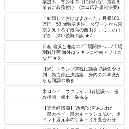
案提出 青少年の目に触れない措置を
業者に義務付け (エロ広告規制法案)
「結婚しておけばよかった」月収100
万円・53 歳独身男性、タワマンから東
京を見下ろす最高の自由を手にしたは
ずが…深い後悔の訳 ★7
日産 追浜と湘南の2工場閉鎖へ…7工場
削減計画 海外はメキシコや南アフリカ
など ★3
【米】トランプ関税に議会で懸念や批
判 効力停止決議案、身内の共和党か
らも同調の動き
米ロシア、ウクライナ3者協議へ 侵
攻後初、領土「妥協を」
【楽天経済圏】“改悪”の声あふれた
「楽天ペイ」楽天キャッシュ払い、ポ
イント還元率の引き下げを見合わせ