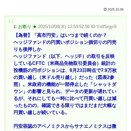
2025.10.08
1:
お断り ★
2025/10/08(水) 12:59:52.96 ID:Yn8Srgyi9
【為替】「高市円安」はいつまで続くのか？
ヘッジファンドの円買いポジション損切りの円売
りも後押しか
ヘッジファンド（以下、ヘッジF）の取引を反映
しているCFTC（米商品先物取引委員会）統計の
投機筋の円ポジションは、9月23日時点で7.9万枚
の買い越し（米ドル売り越し）だった（図表2参
照）。米政府の機能が一部停止した「シャットダ
ウン」の影響と見られ、データの更新が遅れてい
るが、それにしても一時に比べて円買い越しは減
ったものの、確認できる限りではまだまだ大幅な
円買い越しが続いている。
円安容認のアベノミクスからサナエノミクスは微