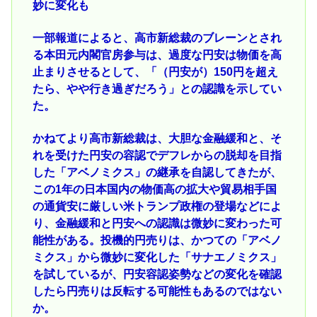
妙に変化も
一部報道によると、高市新総裁のブレーンとされ
る本田元内閣官房参与は、過度な円安は物価を高
止まりさせるとして、「（円安が）150円を超え
たら、やや行き過ぎだろう」との認識を示してい
た。
かねてより高市新総裁は、大胆な金融緩和と、そ
れを受けた円安の容認でデフレからの脱却を目指
した「アベノミクス」の継承を自認してきたが、
この1年の日本国内の物価高の拡大や貿易相手国
の通貨安に厳しい米トランプ政権の登場などによ
り、金融緩和と円安への認識は微妙に変わった可
能性がある。投機的円売りは、かつての「アベノ
ミクス」から微妙に変化した「サナエノミクス」
を試しているが、円安容認姿勢などの変化を確認
したら円売りは反転する可能性もあるのではない
か。