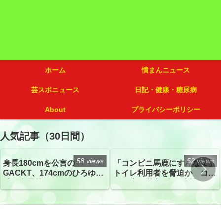
ホーム
憤まんニュース
芸スポニュース
日記・健康・糖尿病
About
プライバシーポリシー
人気記事（30日間）
58 views
52 views
身長180cmを公言の
「コンビニ馬鹿にすんなよ」
GACKT、174cmのひろゆき
トイレ利用者を脅迫か コン
氏と身長差“ほぼなし”でネッ
ビニ店経営者2人を逮捕
トざわつき イベントでの写
真が話題