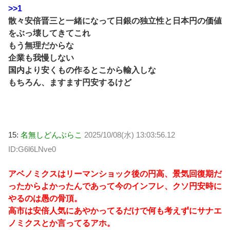
>>1
散々安倍晋三と一緒になって日銀の独立性と日本円の価値
をぶっ壊してきてこれ
もう無理だからな
企業も我慢しない
国内より安くもの作るとこから輸入しな
もちろん、ますます円安するけど
15:
名無しどんぶらこ
2025/10/08(水) 13:03:56.12
ID:G6l6LNve0
アベノミクスはリーマンショック後の円高、景気回復期だ
ったからよかったんであって今のインフレ、クソ円安時に
やるのは愚の骨頂。
高市は安倍人気にあやかってるだけで何も考えずにサナエ
ノミクスとか言ってるアホ。