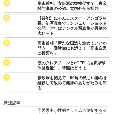
高市首相、安倍派の復権促す？ 裏金
関与議員の公認、党内外から批判
【芸能】にゃんこスター・アンゴラ村
長、初写真集でランジェリーショット
公開 昨年はデジタル写真集が異例の
大ヒット
高市首相「新たな国造り進めていいか
問う」 受験生にも訴え！「高市自民
に投票を」
僕のクレアチニンとeGFR（推算糸球
体濾過量）…腎臓はどうよ
糖尿病を抱えて…50肩の激しい痛みを
経験して改めて健康のありがたみを知
る
関連記事
国民民主が性的ネット広告規制する法