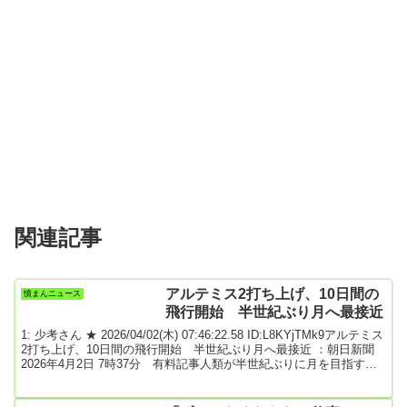
関連記事
アルテミス2打ち上げ、10日間の
憤まんニュース
飛行開始 半世紀ぶり月へ最接近
1: 少考さん ★ 2026/04/02(木) 07:46:22.58 ID:L8KYjTMk9アルテミス
2打ち上げ、10日間の飛行開始 半世紀ぶり月へ最接近 ：朝日新聞
2026年4月2日 7時37分 有料記事人類が半世紀ぶりに月を目指す、
米国主導の探査計画「アルテミス計画」で、米航空宇宙局（NASA）
などの飛行士4人が乗る宇宙船「オリオン」が1日（日本時間2日）、