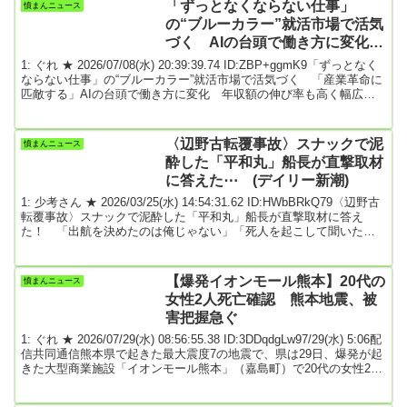
米フロリダ州のケネディ宇宙センターから打ち上げられた。計画の
「ずっとなくならない仕事」
憤まんニュース
第2弾にあたる今回の「アルテミス2」では、約10日間かけて月を周
の“ブルーカラー”就活市場で活気
回して地...
づく AIの台頭で働き方に変化
年収額の伸び率も高く幅広い世代
1: ぐれ ★ 2026/07/08(水) 20:39:39.74 ID:ZBP+ggmK9「ずっとなく
に人気 ★3
ならない仕事」の“ブルーカラー”就活市場で活気づく 「産業革命に
匹敵する」AIの台頭で働き方に変化 年収額の伸び率も高く幅広い
世代に人気>>7/7(火) 6:00配信関西テレビAIの進化が、働き方の常識
を塗り替えつつあります。かつて「安定した職業」の代名詞だった
事務職や士業などの“ホワイトカラー”の仕事が「AIに代替されるリス
〈辺野古転覆事故〉スナックで泥
憤まんニュース
クが高い」として敬遠される一方、建設業や製造業といった“ブルー
酔した「平和丸」船長が直撃取材
カラー...
に答えた⋯ (デイリー新潮)
1: 少考さん ★ 2026/03/25(水) 14:54:31.62 ID:HWbBRkQ79〈辺野古
転覆事故〉スナックで泥酔した「平和丸」船長が直撃取材に答え
た！ 「出航を決めたのは俺じゃない」「死人を起こして聞いた方
がいい」（全文） | デイリー新潮2026年03月25日過去にも「危機一
髪、命を落としかねない事故」が3月16日に沖縄県名護市辺野古沖
で、同志社国際高校の生徒ら21人が乗船していた2隻の小型船が転覆
【爆発イオンモール熊本】20代の
憤まんニュース
し、同校に通う17歳の女子生徒と、「不屈」の船長の金井創さん
女性2人死亡確認 熊本地震、被
（71）が亡くなった...
害把握急ぐ
1: ぐれ ★ 2026/07/29(水) 08:56:55.38 ID:3DDqdgLw97/29(水) 5:06配
信共同通信熊本県で起きた最大震度7の地震で、県は29日、爆発が起
きた大型商業施設「イオンモール熊本」（嘉島町）で20代の女性2人
の死亡が確認されたと発表した。八代市の倒壊した家屋から搬送さ
れた1人の死亡が確認されており、県内の死者は計3人となった。負