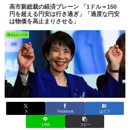
高市新総裁の経済ブレーン 「1ドル＝150
円を超える円安は行き過ぎ」「過度な円安
は物価を高止まりさせる」
憤まんニュース
X
Facebook
はてブ
LINE
コピー