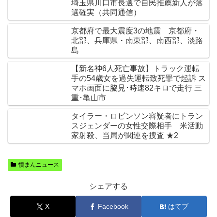
埼玉県川口市長選で自民推薦新人が落
選確実（共同通信）
京都府で最大震度3の地震 京都府・
北部、兵庫県・南東部、南西部、淡路
島
【新名神6人死亡事故】トラック運転
手の54歳女を過失運転致死罪で起訴 ス
マホ画面に脇見･時速82キロで走行 三
重･亀山市
タイラー・ロビンソン容疑者にトラン
スジェンダーの女性交際相手 米活動
家射殺、当局が関連を捜査 ★2
憤まんニュース
シェアする
X
Facebook
はてブ