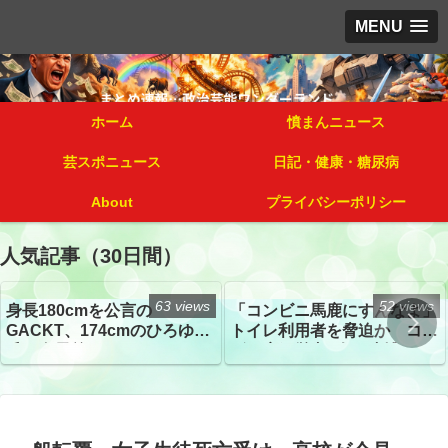
MENU
ホーム
憤まんニュース
芸スポニュース
日記・健康・糖尿病
About
プライバシーポリシー
人気記事（30日間）
63 views
52 views
身長180cmを公言の
「コンビニ馬鹿にすんなよ」
GACKT、174cmのひろゆき
トイレ利用者を脅迫か コン
氏と身長差“ほぼなし”でネッ
ビニ店経営者2人を逮捕
トざわつき イベントでの写
真が話題