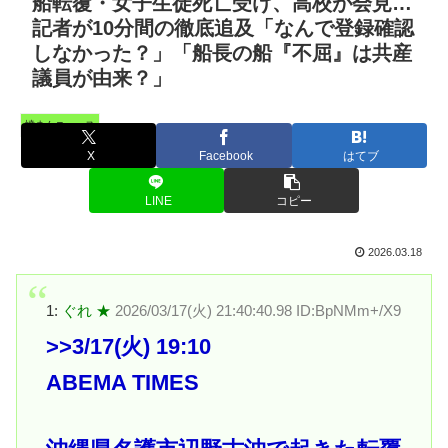
船転覆・女子生徒死亡受け、高校が会見…
記者が10分間の徹底追及「なんで登録確認
しなかった？」「船長の船『不屈』は共産
議員が由来？」
憤まんニュース
X
Facebook
はてブ
LINE
コピー
2026.03.18
1:
ぐれ ★
2026/03/17(火) 21:40:40.98 ID:BpNMm+/X9
>>3
/17(火) 19:10
ABEMA TIMES