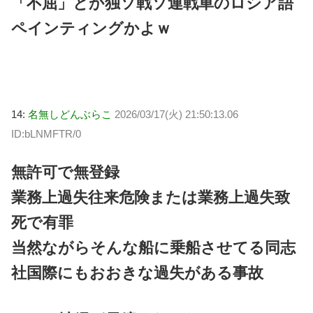
「不屈」とか独ソ戦ソ連戦車のロシア語
ペインティングかよｗ
14:
名無しどんぶらこ
2026/03/17(火) 21:50:13.06
ID:bLNMFTR/0
無許可で無登録
業務上過失往来危険または業務上過失致
死で有罪
当然ながらそんな船に乗船させてる同志
社国際にもおおきな過失がある事故