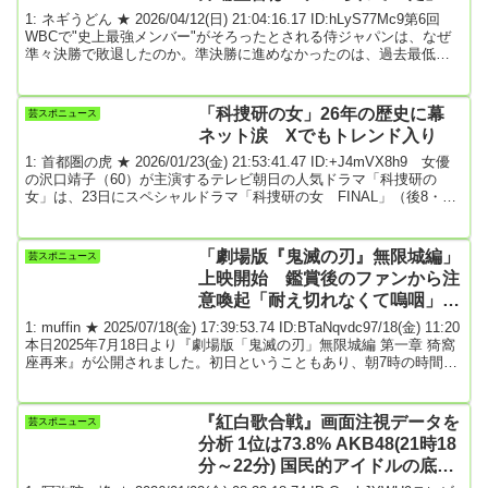
【侍ジャパン惨敗の真相2】
1: ネギうどん ★ 2026/04/12(日) 21:04:16.17 ID:hLyS77Mc9第6回
WBCで"史上最強メンバー"がそろったとされる侍ジャパンは、なぜ
準々決勝で敗退したのか。準決勝に進めなかったのは、過去最低の
結果だ。ベンチ裏で起きていた"敗戦"の兆し…。チーム内の不協和音
の数々を元スポーツ紙敏腕記者が総括した！（2回中の2回）■「味方
が1人もいない」佐藤輝の孤立これで表向きは険悪ムードが解消され
「科捜研の女」26年の歴史に幕
芸スポニュース
たように見えたわけだが、大谷への過剰なまでの嫉妬心やライバル
ネット涙 Xでもトレンド入り
意識から、人間的な甘さ...
1: 首都圏の虎 ★ 2026/01/23(金) 21:53:41.47 ID:+J4mVX8h9 女優
の沢口靖子（60）が主演するテレビ朝日の人気ドラマ「科捜研の
女」は、23日にスペシャルドラマ「科捜研の女 FINAL」（後8・
00）が放送されついに完結。シリーズ26年の歴史に幕を下ろした。
これが放送回数計300回の節目だった。冒頭、沢口演じる主人公の法
医研究員・榊マリコが寂しげな表情で白衣を脱ぎ、そっと置くシー
「劇場版『鬼滅の刃』無限城編」
芸スポニュース
ンからスタート。ネット上では「マリコさん寂しい」「白衣脱いじ
上映開始 鑑賞後のファンから注
ゃった」「もう泣きそう...
意喚起「耐え切れなくて嗚咽」
「服の袖がびしょびしょになるほ
1: muffin ★ 2025/07/18(金) 17:39:53.74 ID:BTaNqvdc97/18(金) 11:20
ど涙」★2
本日2025年7月18日より『劇場版「鬼滅の刃」無限城編 第一章 猗窩
座再来』が公開されました。初日ということもあり、朝7時の時間帯
から映画館はほぼ満席状態になり、SNS上でも『鬼滅の刃』がトレ
ンド入りするほど大きな盛り上がりを見せています。そんななか、
朝一番に観に行ったファンから注意喚起する声があがっていまし
『紅白歌合戦』画面注視データを
芸スポニュース
た。注意喚起の内容は「泣きすぎ注意」です。実際に、朝一で観に
分析 1位は73.8% AKB48(21時18
行...
分～22分) 国民的アイドルの底力
を見せつける