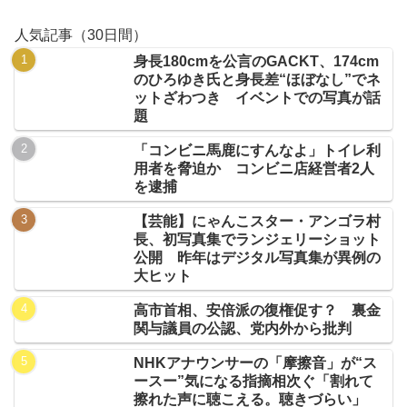
人気記事（30日間）
身長180cmを公言のGACKT、174cm
のひろゆき氏と身長差“ほぼなし”でネ
ットざわつき イベントでの写真が話
題
「コンビニ馬鹿にすんなよ」トイレ利
用者を脅迫か コンビニ店経営者2人
を逮捕
【芸能】にゃんこスター・アンゴラ村
長、初写真集でランジェリーショット
公開 昨年はデジタル写真集が異例の
大ヒット
高市首相、安倍派の復権促す？ 裏金
関与議員の公認、党内外から批判
NHKアナウンサーの「摩擦音」が“ス
ースー”気になる指摘相次ぐ「割れて
擦れた声に聴こえる。聴きづらい」