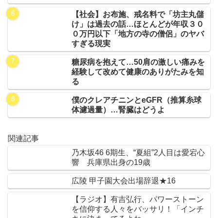
【社会】お布施、戒名料で「坊主丸儲
け」は過去の話…ほとんどが年収３０
０万円以下「地方の寺の僧侶」のヤバ
すぎる現実
糖尿病を抱えて…50肩の激しい痛みを
経験して改めて健康のありがたみを知
る
僕のクレアチニンとeGFR（推算糸球
体濾過量）…腎臓はどうよ
関連記事
乃木坂46 6期生、“夏組”2人目は愛宕心
響 兵庫県出身の19歳
広陵 甲子園大会出場辞退★16
【ラジオ】有吉弘行、パワーストーン
を信仰する人々をバッサリ！「インチ