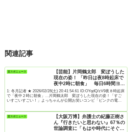
関連記事
【芸能】片岡鶴太郎 変ぼうした
芸スポニュース
現在の姿！ 「昨日は夜8時起床で
夜中2時に朝食」 毎日6時間ヨ
ガ、1日1食の生活
1: 冬月記者 ★ 2026/02/28(土) 20:41:54.61 ID:OYqdQ/zV9夜８時起床
で「夜中２時に朝食」…片岡鶴太郎 変ぼうした現在の姿！「すご
いすごいすごい！」よっちゃんが公開お笑いコンビ「ピンクの電
話」の清水よし子が、久しぶりに再会した人物との２ショットを披
露した。２７日までにインスタグラムで「昨日は『愛の道草』のク
ランクインで、お久しぶりに鶴太郎さんにお会いしました。とって
【大阪万博】弁護士の紀藤正樹さ
芸スポニュース
も嬉しかったです」とつづり、映画撮影の現場でタレント・片岡鶴
ん『行きたいと思わない』67％の
太郎と再会したことを報告。鶴太郎は顔...
世論調査に「もはや時代にそぐわ