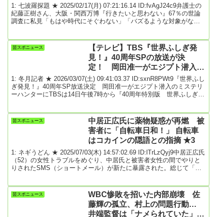
ない」
1: 七波羅探題 ★ 2025/02/17(月) 07:21:16.14 ID:fvAgJ24c9弁護士の
紀藤正樹さん、大阪・関西万博『行きたいと思わない』67％の世論
調査に私見「もはや時代にそぐわない」「バズるような対象がない
と…」中日新聞2025年2月16日 21時47分弁護士の紀藤正樹さんが１
６日、自身のＸ（旧ツイッター）を更新。４月１３日の開幕まで２
カ月を切った大阪・関西万博について、「行きたいとは思わない」
【テレビ】TBS『世界ふしぎ発
芸スポニュース
という人が３分の２を占めた世論調査を毎日新聞が報じたのに反応
見！』40周年SPの放送が決
して、私見をつづった...
定！ 岡田准一がエジプト潜入の
ミステリーハンターに
1: 冬月記者 ★ 2026/03/07(土) 09:41:03.37 ID:sxnR8PWt9『世界ふし
ぎ発見！』40周年SP放送決定 岡田准一がエジプト潜入のミステリ
ーハンターにTBSは14日午後7時から『40周年特別版 世界ふしぎ発
見！ 大発掘！黄金のマスクが出た！ 岡田准一エジプト特別潜入3
時間SP』を放送することを7日、発表した。番組40周年を記念した
約1年ぶりのスペシャル放送となり、俳優の岡田准一がミステリーハ
中居正広氏に薬物疑惑が再燃 被
芸スポニュース
ンターとしてエジプトに特別潜入する。『世界ふしぎ発見！』は、
害者に「自転車日和！」 自転車
40年間にわた...
はコカインの隠語との指摘 ★3
1: ネギうどん ★ 2025/07/03(木) 14:57:02.69 ID:lTrLzQyj9中居正広氏
（52）の女性トラブルをめぐり、中居氏と被害者女性の間でやりと
りされたSMS（ショートメール）が新たに暴露された。総じて「嫌
がる女性に“無邪気なメール”を送りつけるおぢ」という構図だが、さ
すがの中居氏も“薬物疑惑”の再燃には参っているのではないか？
（略）今回、公開された中居氏の“無邪気なショートメール”の1つ
WBC惨敗を招いた内部崩壊 佐
芸スポニュース
に、とんでもない爆弾が仕込まれていた。そのメッセージがこれ
藤輝の孤立、村上の問題行動…
だ。晴天！気持ちいいです...
井端監督は「ナメられていた」