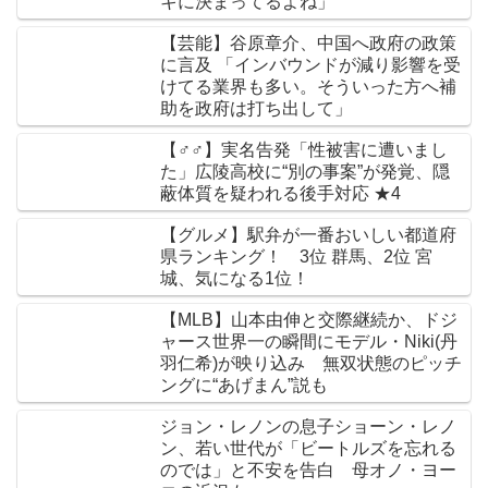
キに決まってるよね」
【芸能】谷原章介、中国へ政府の政策
に言及 「インバウンドが減り影響を受
けてる業界も多い。そういった方へ補
助を政府は打ち出して」
【♂♂】実名告発「性被害に遭いまし
た」広陵高校に“別の事案”が発覚、隠
蔽体質を疑われる後手対応 ★4
【グルメ】駅弁が一番おいしい都道府
県ランキング！ 3位 群馬、2位 宮
城、気になる1位！
【MLB】山本由伸と交際継続か、ドジ
ャース世界一の瞬間にモデル・Niki(丹
羽仁希)が映り込み 無双状態のピッチ
ングに“あげまん”説も
ジョン・レノンの息子ショーン・レノ
ン、若い世代が「ビートルズを忘れる
のでは」と不安を告白 母オノ・ヨー