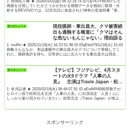
1: 阿弥陀ヶ峰 ★ 2026/01/02(金) 08:32:18.74 ID:Oy+kJYWU9テレビ
画面を注視していたかどうかが分かる視聴データを独自に取得・分
析するREVISIOでは、12月31日に放送されたNHKの音楽特番『第76
回NHK紅白歌合戦』についてどのシーンが注目されていたのかを分
析した。「つなぐ、つながる、大みそか」をテーマに放送100年の節
目を飾った2025年の『紅白歌合戦』。司会は有吉弘行、綾瀬はる
現役猟師・東出昌大、クマ被害続
芸スポニュース
か、今田美桜、鈴木奈穂子アナウンサーの4人が務めた■「国民的ア
出も過熱する報道に「クマはそん
イドル」の底...
な危ないもんじゃない」理由語る
1: muffin ★ 2025/11/18(火) 16:23:51.98 ID:IDqEbntT911/18(火) 15:43
前略そんななか、本誌連載中の東出昌大がクマについて寄稿してく
れた。猟師免許を持ち、日常的に山に出入りする東出昌大は現在の
クマ報道をどう見るのか。（以下、東出昌大氏による寄稿）。クマ
報道が凄い。我が家にテレビはないが、そんな私でも連日のように
クマにまつわるニュースが飛び込んでくる。週刊誌などからも「ク
【テレビ】フジテレビ、4月スタ
芸スポニュース
マについて取材させて下さい」と、今年だけで8件もご依頼を頂戴し
ートの火9ドラマ『人事の人
た。しかし...
見』 主演はTravis Japan・松田
元太、ヒロイン役は前田敦子に決
1: 冬月記者 ★ 2025/02/19(水) 08:44:07.81 ID:aEwWIf4l9前田敦子が
定！
ヒロイン役で松田元太主演『人事の人見』に出演決定「人見くんに
しっかり振り回されていきたい」松田元太（Travis Japan）が地上波
ドラマ単独初主演を務める火9ドラマ『人事の人見（じんじのひと
み）』（フジテレビ系 4月スタート 毎週火曜 午後9時～9時54
分）に、前田敦子の出演が決定した。本作は“人事部”に焦点を当て
た、痛快オフィスエンターテインメント。古い熱血体質の残る大企
業を舞台に、お...
スポンサーリンク