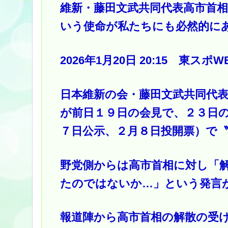
維新・藤田文武共同代表高市首
いう使命が私たちにも必然的にある
2026年1月20日 20:15 東スポW
日本維新の会・藤田文武共同代
が前日１９日の会見で、２３日
７日公示、２月８日投開票）で
野党側からは高市首相に対し「
たのではないか…」という発言
報道陣から高市首相の解散の受