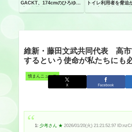
GACKT、174cmのひろゆき
トイレ利用者を脅迫
氏と身長差“ほぼなし”でネッ
ビニ店経営者2人を逮
トざわつき イベントでの写
真が話題
維新・藤田文武共同代表 高市
するという使命が私たちにも
憤まんニュース
X
Facebook
1:
少考さん ★
2026/01/20(火) 21:21:52.97 ID:nzC