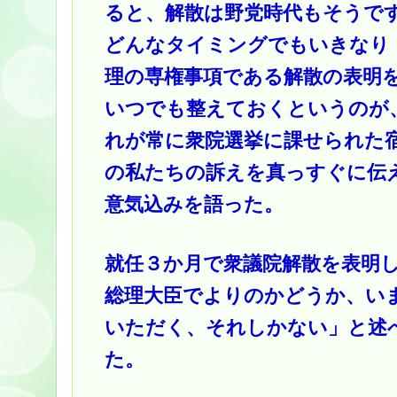
ると、解散は野党時代もそうで
どんなタイミングでもいきなり
理の専権事項である解散の表明
いつでも整えておくというのが
れが常に衆院選挙に課せられた
の私たちの訴えを真っすぐに伝
意気込みを語った。
就任３か月で衆議院解散を表明
総理大臣でよりのかどうか、い
いただく、それしかない」と述
た。