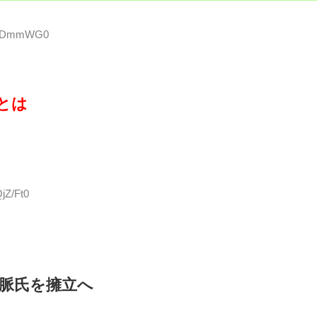
IMpDmmWG0
とは
jZ/Ft0
水脈氏を擁立へ