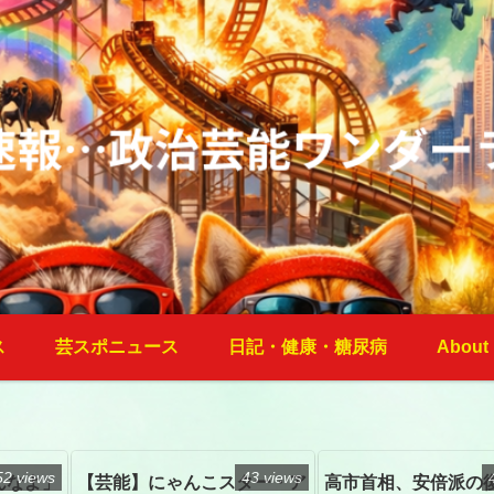
ス
芸スポニュース
日記・健康・糖尿病
About
52 views
43 views
んなよ」
【芸能】にゃんこスター・ア
高市首相、安倍派の