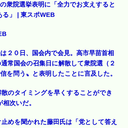
相の衆院選挙表明に「全力でお支えすると
」 | 東スポWEB
EB
表は２０日、国会内で会見。高市早苗首相
の通常国会の召集日に解散して衆院選（２
〝信を問う〟と表明したことに言及した。
解散のタイミングを早くすることができ
が相次いだ。
け止めを聞かれた藤田氏は「党として答え