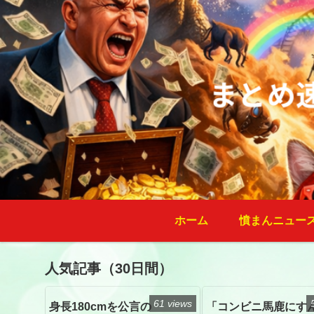
ホーム
憤まんニュー
人気記事（30日間）
61 views
身長180cmを公言の
「コンビニ馬鹿にす