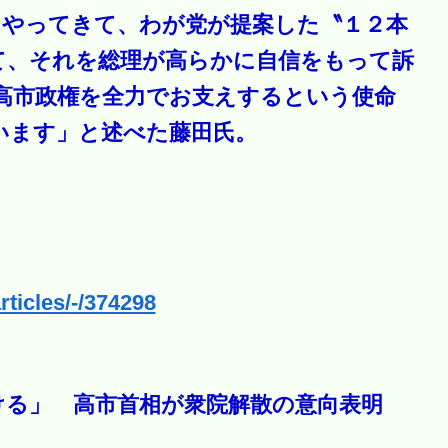
をやってきて、わが党が提案した〝１２本
て、それを総理が高らかに自信をもって訴
高市政権を全力でお支えするという使命
います」と述べた藤田氏。
rticles/-/374298
ける」 高市首相が衆院解散の意向表明