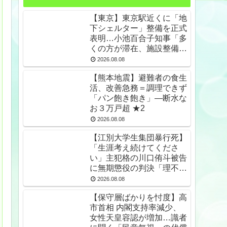
【東京】東京駅近くに「地
下シェルター」整備を正式
表明…小池百合子知事「多
くの方が滞在、施設整備の
効果高い」 ★2
2026.08.08
【熊本地震】避難者の食生
活、改善急務＝調理できず
「パン飽き飽き」―断水な
お３万戸超 ★2
2026.08.08
【江別大学生集団暴行死】
「生涯考え続けてくださ
い」主犯格の川口侑斗被告
に無期懲役の判決「理不尽
以外の何ものでもない」
2026.08.08
★2
【保守層ばかりを忖度】高
市首相 内閣支持率減少、
女性天皇容認が増加…識者