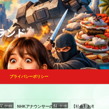
プライバシーポリシー
42 views
41 views
復権促
NHKアナウンサーの「摩擦
【社会】お布施、戒