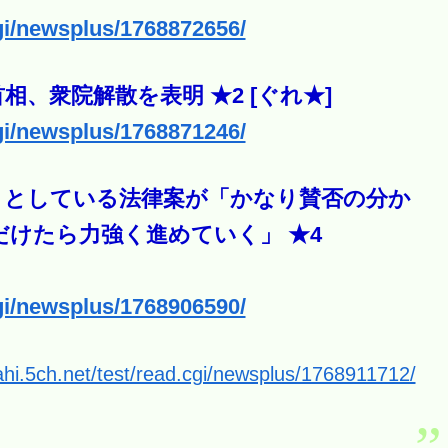
cgi/newsplus/1768872656/
、衆院解散を表明 ★2 [ぐれ★]
cgi/newsplus/1768871246/
うとしている法律案が「かなり賛否の分か
けたら力強く進めていく」 ★4
cgi/newsplus/1768906590/
ahi.5ch.net/test/read.cgi/newsplus/1768911712/