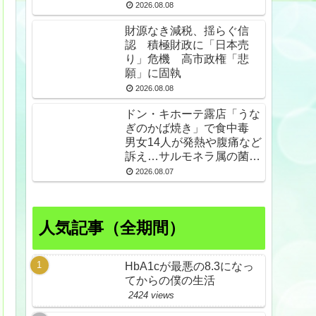
2026.08.08
財源なき減税、揺らぐ信
認 積極財政に「日本売
り」危機 高市政権「悲
願」に固執
2026.08.08
ドン・キホーテ露店「うな
ぎのかば焼き」で食中毒
男女14人が発熱や腹痛など
訴え…サルモネラ属の菌検
出
2026.08.07
人気記事（全期間）
HbA1cが最悪の8.3になっ
てからの僕の生活
2424 views