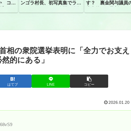
か コン
ンゴラ村長、初写真集でラン
す？ 裏金関与議員
捕
ジェリーショット公開 昨年
党内外から批判
はデジタル写真集が異例の大
ヒット
首相の衆院選挙表明に「全力でお支え
必然的にある」
はてブ
LINE
コピー
2026.01.20
/68vS9