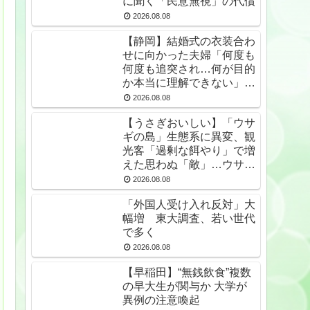
に聞く「民意無視」の代償
2026.08.08
【静岡】結婚式の衣装合わ
せに向かった夫婦「何度も
何度も追突され…何が目的
か本当に理解できない」東
名高速で続いた約1.7キロ
2026.08.08
の追突
【うさぎおいしい】「ウサ
ギの島」生態系に異変、観
光客「過剰な餌やり」で増
えた思わぬ「敵」…ウサギ
襲い口でくわえる姿も 大
2026.08.08
久野島
「外国人受け入れ反対」大
幅増 東大調査、若い世代
で多く
2026.08.08
【早稲田】“無銭飲食”複数
の早大生が関与か 大学が
異例の注意喚起