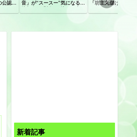
の公認、
音」が“スースー”気になる指
「坊主丸儲け」は過
摘相次ぐ「割れて擦れた声に
ほとんどが年収３０
聴こえる。聴きづらい」
下「地方の寺の僧侶
すぎる現実
新着記事