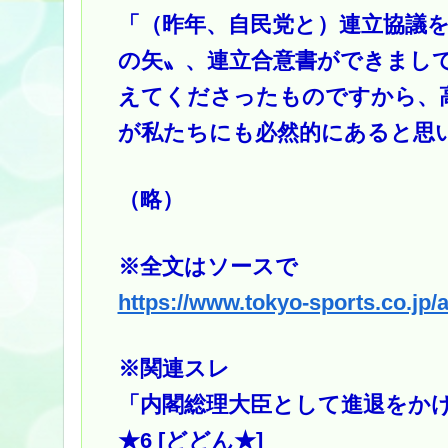
「（昨年、自民党と）連立協議
の矢〟、連立合意書ができまし
えてくださったものですから、
が私たちにも必然的にあると思
（略）
※全文はソースで
https://www.tokyo-sports.co.jp/a
※関連スレ
「内閣総理大臣として進退をか
★6 [どどん★]