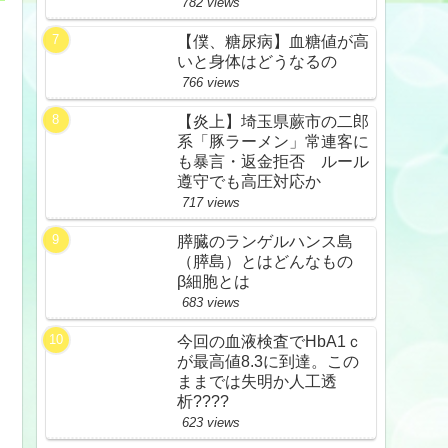
782 views
【僕、糖尿病】血糖値が高
いと身体はどうなるの
766 views
【炎上】埼玉県蕨市の二郎
系「豚ラーメン」常連客に
も暴言・返金拒否 ルール
遵守でも高圧対応か
717 views
膵臓のランゲルハンス島
（膵島）とはどんなもの
β細胞とは
683 views
今回の血液検査でHbA1ｃ
が最高値8.3に到達。この
ままでは失明か人工透
析????
623 views