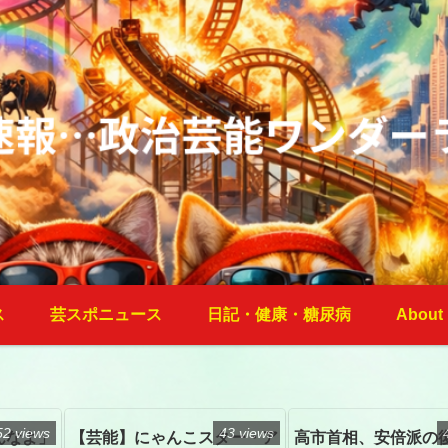
ス
芸スポニュース
日記・健康・糖尿病
About
52 views
43 views
んなよ」
【芸能】にゃんこスター・ア
高市首相、安倍派の