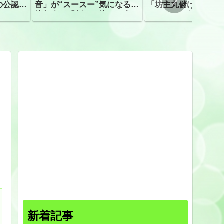
の公認、
音」が“スースー”気になる指
「坊主丸儲け」は過
摘相次ぐ「割れて擦れた声に
ほとんどが年収３０
聴こえる。聴きづらい」
下「地方の寺の僧侶
すぎる現実
新着記事