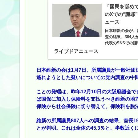
「国民を舐めて
のXでの“謝罪
ュース
日本維新の会が、
査の結果、364
代表のSNSでの
ライブドアニュース
日本維新の会は1月7日、所属議員が一般社団
逃れようとした疑いについての党内調査の中
ことの発端は、昨年12月10日の大阪府議会
ば国保に加入し保険料を支払うべき維新の地
保険から社会保険に切り替えて、保険料を脱
維新の所属議員807人への調査の結果、首長1
とが判明。これは全体の45.3％と、半数近く