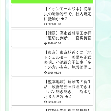
【イオンモール熊本】従業
員の避難誘導で、社内規定
に抵触か ★2
2026.08.08
【話題】高市首相靖国参拝
「適切に判断」 官房長官
2026.08.08
【東京】東京駅近くに「地
下シェルター」整備を正式
表明…小池百合子知事「多
くの方が滞在、施設整備の
効果高い」 ★2
2026.08.08
【熊本地震】避難者の食生
活、改善急務＝調理できず
「パン飽き飽き」―断水な
お３万戸超 ★2
2026.08.08
【江別大学生集団暴行死】