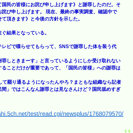
て国民の皆様にお詫び申し上げます》と謝罪したのだ。そ
お詫び申し上げます。 現在、最終の事実調査、確認中で
せて頂きます》と今後の方針を示した。
注ぐ結果となっている。
レビで喋らせてもらって、SNSで謝罪した体を装う代
謝罪しときまーす」と言っているようにしか受け取れない
することだけが重要であって、「国民の皆様」への謝罪は
》
して罷り通るようになったんやろ？まともな組織なら記者
民間」ではこんなん謝罪とは見なさんけど？国民舐めすぎ
ahi.5ch.net/test/read.cgi/newsplus/1768079570/