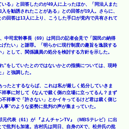
いる」と回答したのが49人に上ったほか、「同法人また
入を勧誘されたことがある」との回答が19人。さらに、
の回答は13人に上り、こうした手口が党内で共有されて
、中司宏幹事長（69）は同日の記者会見で「国民の納得
上げたい」と謝罪。「明らかに現行制度の趣旨を逸脱する
い」として、関係議員の処分を検討する方針を示した。
れ”をしていたとのではないかとの指摘については、現時
た」と強調した。
あったとするならば、これは私が厳しく処分していきま
不祥事に対して《なんで裁く側の立場に立ってるん？まず
の不祥事で「許さない」とかイキってるけど君は裁く側じ
人事”のような姿勢に批判の声が集まっていた。
元代表（61）が 『よんチャンTV』（MBSテレビ）に出
とで批判も加速。吉村氏は同日、自身のXで、松井氏の批