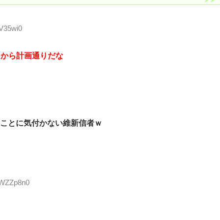
NV35wi0
るから計画通りだな
ことに気付かない維新信者ｗ
VWZZp8n0