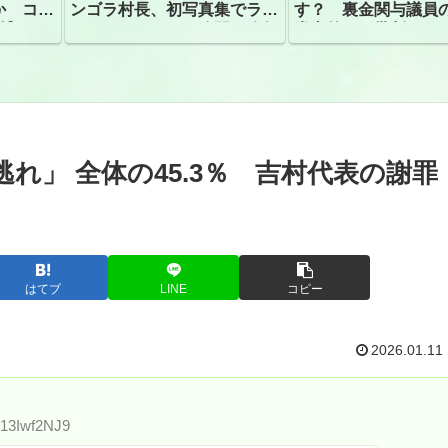
か コン
ンゴラ村長、初写真集でラン
す？ 裏金関与議員
捕
ジェリーショット公開 昨年
党内外から批判
はデジタル写真集が異例の大
ヒット
逃れ」 全体の45.3％ 吉村代表の謝罪
はてブ
LINE
コピー
2026.01.11
:13Iwf2NJ9