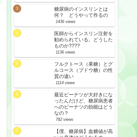
糖尿病のインスリンとは
何？ どうやって作るの
1436 views
医師からインスリン注射を
勧められている。どうした
ものか????
1136 views
フルクトース（果糖）とグ
ルコース（ブドウ糖）の性
質の違い
1114 views
最近ピーナツが大好きにな
ったんだけど、糖尿病患者
へのピーナツの効能はどう
なの？
782 views
【僕、糖尿病】血糖値が高