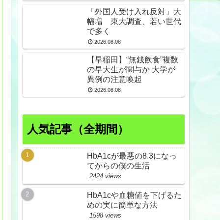
久野島
「外国人受け入れ反対」大
幅増 東大調査、若い世代
で多く
2026.08.08
【早稲田】“無銭飲食”複数
の早大生が関与か 大学が
異例の注意喚起
2026.08.08
人気記事（全期間）
HbA1cが最悪の8.3になっ
てからの僕の生活
2424 views
HbA1cや血糖値を下げるた
めの実に簡単な方法
1598 views