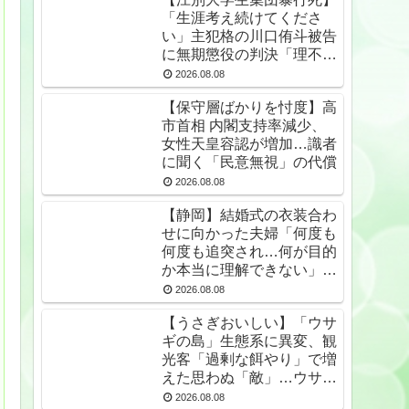
「生涯考え続けてくださ
い」主犯格の川口侑斗被告
に無期懲役の判決「理不尽
以外の何ものでもない」
2026.08.08
★2
【保守層ばかりを忖度】高
市首相 内閣支持率減少、
女性天皇容認が増加…識者
に聞く「民意無視」の代償
2026.08.08
【静岡】結婚式の衣装合わ
せに向かった夫婦「何度も
何度も追突され…何が目的
か本当に理解できない」東
名高速で続いた約1.7キロ
2026.08.08
の追突
【うさぎおいしい】「ウサ
ギの島」生態系に異変、観
光客「過剰な餌やり」で増
えた思わぬ「敵」…ウサギ
襲い口でくわえる姿も 大
2026.08.08