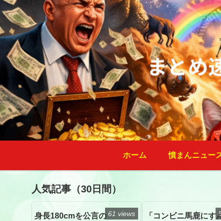
ホーム
憤まんニュー
人気記事（30日間）
61 views
身長180cmを公言の
「コンビニ馬鹿にす