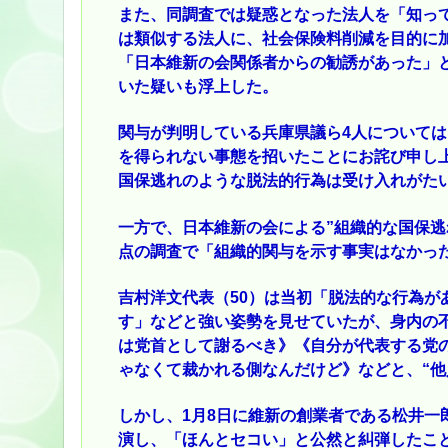
また、同調査では疑惑となった法人を「知って
は類似する法人に、社会保険料削減を目的に加
「日本維新の会関係者からの勧誘があった」と
いた疑いも浮上した。
関与が判明している兵庫県議ら4人については
を得られない事態を招いたことにお詫び申し
国保逃れのような脱法的行為は受け入れがた
一方で、日本維新の会による”組織的な国保逃
点の調査で「組織的関与を示す事実はなかっ
吉村洋文代表（50）は当初「脱法的な行為が
す」などと強い姿勢を見せていたが、身内の
は党首として謝るべき》《自分が代表する党
ゃなくて裁かれる側なんだけど》などと、“他
しかし、1月8日に維新の創業者である松井一郎
演し、「ほんとセコい」と公然と糾弾したこ