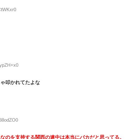
0CtWKxr0
uypZH+x0
ちゃ叩かれてたよな
u88odZO0
んなのを支持する関西の連中は本当にバカだと思ってる。