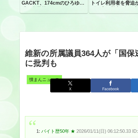
GACKT、174cmのひろゆき
トイレ利用者を脅迫
氏と身長差“ほぼなし”でネッ
ビニ店経営者2人を逮
トざわつき イベントでの写
真が話題
維新の所属議員364人が「国保
に批判も
憤まんニュース
X
Facebook
1:
バイト歴50年 ★
2026/01/11(日) 06:12:50.33 ID