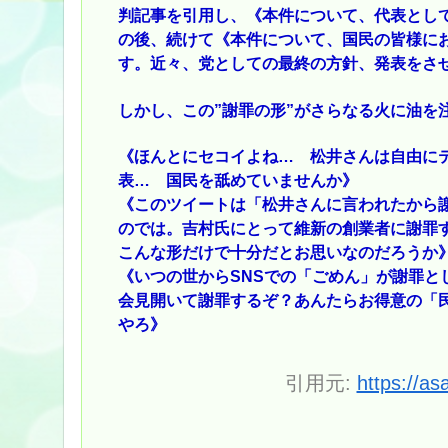
判記事を引用し、《本件について、代表とし
の後、続けて《本件について、国民の皆様に
す。近々、党としての最終の方針、発表をさ
しかし、この”謝罪の形”がさらなる火に油を
《ほんとにセコイよね… 松井さんは自由にテ
表… 国民を舐めていませんか》
《このツイートは「松井さんに言われたから
のでは。吉村氏にとって維新の創業者に謝罪
こんな形だけで十分だとお思いなのだろうか
《いつの世からSNSでの「ごめん」が謝罪と
会見開いて謝罪するぞ？あんたらお得意の「
やろ》
引用元:
https://as