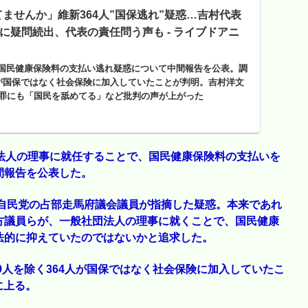
ませんか」維新364人”国保逃れ”疑惑…吉村代表
”に疑問続出、代表の責任問う声も - ライブドアニ
国民健康保険料の支払い逃れ疑惑について中間報告を公表。調
人が国保ではなく社会保険に加入していたことが判明。吉村洋文
謝罪にも「国民を舐めてる」など批判の声が上がった
法人の理事に就任することで、国民健康保険料の支払いを
間報告を公表した。
で自民党の占部走馬府議会議員が指摘した疑惑。本来であれ
方議員らが、一般社団法人の理事に就くことで、国民健康
法的に抑えていたのではないかと追求した。
9人を除く364人が国保ではなく社会保険に加入していたこ
に上る。