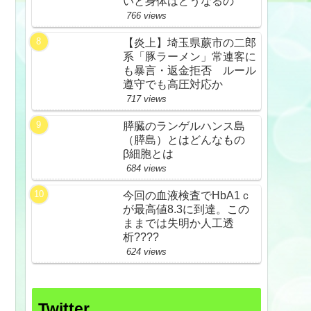
いと身体はどうなるの
766 views
【炎上】埼玉県蕨市の二郎
系「豚ラーメン」常連客に
も暴言・返金拒否 ルール
遵守でも高圧対応か
717 views
膵臓のランゲルハンス島
（膵島）とはどんなもの
β細胞とは
684 views
今回の血液検査でHbA1ｃ
が最高値8.3に到達。この
ままでは失明か人工透
析????
624 views
Twitter