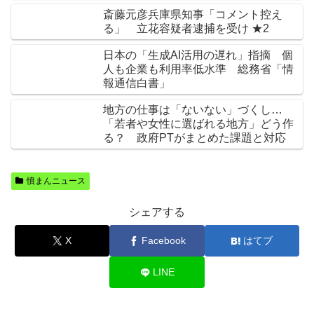
斎藤元彦兵庫県知事「コメント控え
る」 立花容疑者逮捕を受け ★2
日本の「生成AI活用の遅れ」指摘 個
人も企業も利用率低水準 総務省「情
報通信白書」
地方の仕事は「ないない」づくし…
「若者や女性に選ばれる地方」どう作
る？ 政府PTがまとめた課題と対応
憤まんニュース
シェアする
X
Facebook
はてブ
LINE