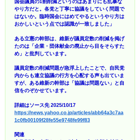
国会議員の1割削減というのはあまりにも乱暴な
やり方だと。各党と丁寧に協議をしていく問題で
はないか。臨時国会にはめてやるというやり方は
おかしいという点では認識が一致しました」
ある立憲の幹部は、維新が議員定数の削減を掲げ
たのは「企業・団体献金の廃止から目をそらすた
め」と批判しています。
議員定数の削減問題が急浮上したことで、自民党
内からも連立協議の行方を心配する声も出ていま
すが、ある維新の幹部は「協議は問題ない」と自
信をのぞかせています。
詳細はソース先 2025/10/17
https://news.yahoo.co.jp/articles/abb64a3c7aa
1c0fb00109f28fe55e9748fe99f83
関連