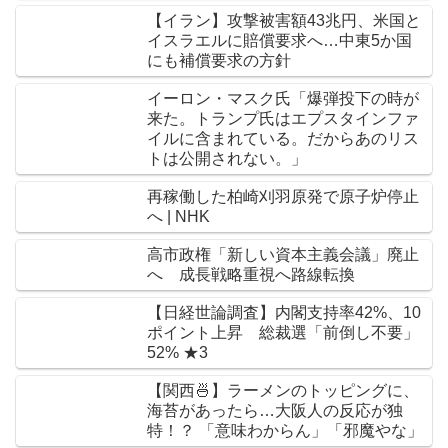
【イラン】攻撃被害額43兆円、米国と
イスラエルに賠償要求へ…中東5か国
にも補償要求の方針
イーロン・マスク氏「爆弾投下の時が
来た。トランプ氏はエプスタインファ
イルに含まれている。だからあのリス
トは公開されない。」
再稼働した柏崎刈羽原発で原子炉停止
へ | NHK
高市政権「新しい資本主義会議」廃止
へ 成長戦略重視へ路線転換
【日経世論調査】内閣支持率42%、10
ポイント上昇 総裁選「前倒し不要」
52% ★3
【関西🍜】ラーメンのトッピングに、
海苔があったら…大阪人の反応が独
特！？ 「意味わからん」「邪魔やな」