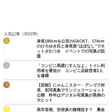
人気記事（30日間）
身長180cmを公言のGACKT、174cm
のひろゆき氏と身長差“ほぼなし”でネ
ットざわつき イベントでの写真が話
題
「コンビニ馬鹿にすんなよ」トイレ利
用者を脅迫か コンビニ店経営者2人
を逮捕
【芸能】にゃんこスター・アンゴラ村
長、初写真集でランジェリーショット
公開 昨年はデジタル写真集が異例の
大ヒット
高市首相、安倍派の復権促す？ 裏金