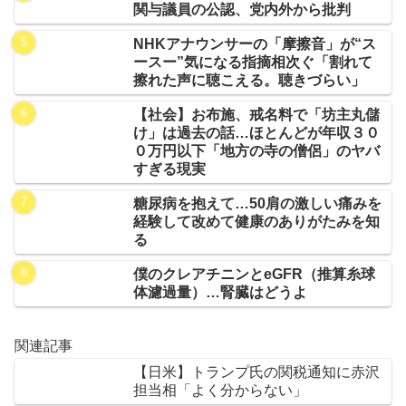
関与議員の公認、党内外から批判
NHKアナウンサーの「摩擦音」が“ス
ースー”気になる指摘相次ぐ「割れて
擦れた声に聴こえる。聴きづらい」
【社会】お布施、戒名料で「坊主丸儲
け」は過去の話…ほとんどが年収３０
０万円以下「地方の寺の僧侶」のヤバ
すぎる現実
糖尿病を抱えて…50肩の激しい痛みを
経験して改めて健康のありがたみを知
る
僕のクレアチニンとeGFR（推算糸球
体濾過量）…腎臓はどうよ
関連記事
【日米】トランプ氏の関税通知に赤沢
担当相「よく分からない」