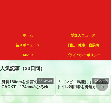
ホーム
憤まんニュース
芸スポニュース
日記・健康・糖尿病
About
プライバシーポリシー
人気記事（30日間）
63 views
52 views
身長180cmを公言の
「コンビニ馬鹿にすんなよ」
GACKT、174cmのひろゆき
トイレ利用者を脅迫か コン
氏と身長差“ほぼなし”でネッ
ビニ店経営者2人を逮捕
トざわつき イベントでの写
真が話題