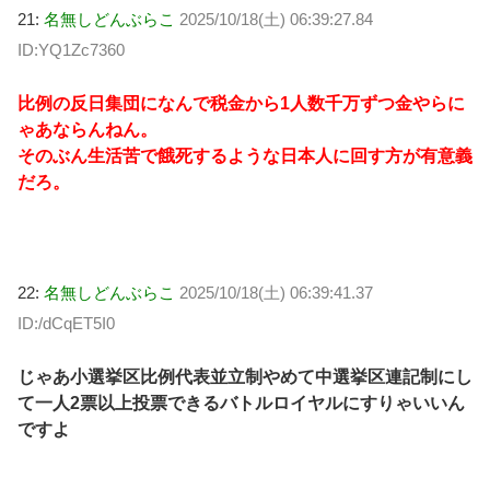
21:
名無しどんぶらこ
2025/10/18(土) 06:39:27.84
ID:YQ1Zc7360
比例の反日集団になんで税金から1人数千万ずつ金やらに
ゃあならんねん。
そのぶん生活苦で餓死するような日本人に回す方が有意義
だろ。
22:
名無しどんぶらこ
2025/10/18(土) 06:39:41.37
ID:/dCqET5I0
じゃあ小選挙区比例代表並立制やめて中選挙区連記制にし
て一人2票以上投票できるバトルロイヤルにすりゃいいん
ですよ