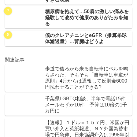
糖尿病を抱えて…50肩の激しい痛みを
経験して改めて健康のありがたみを知
る
僕のクレアチニンとeGFR（推算糸球
体濾過量）…腎臓はどうよ
関連記事
歩道で後ろから来る自転車にベルを鳴
らされた。そもそも「自転車は車道が
原則」4月からは通報して反則金6000
円払わせることができる?
千葉県LGBTQ相談、半年で電話15件
メールわずか10件 予算は10倍の1千
万円に
【速報】 １ドル＝１５７円、米国が円
買い介入と英紙報道、ＮＹ外国為替市
場で円急伸、日米協調介入は1998年以