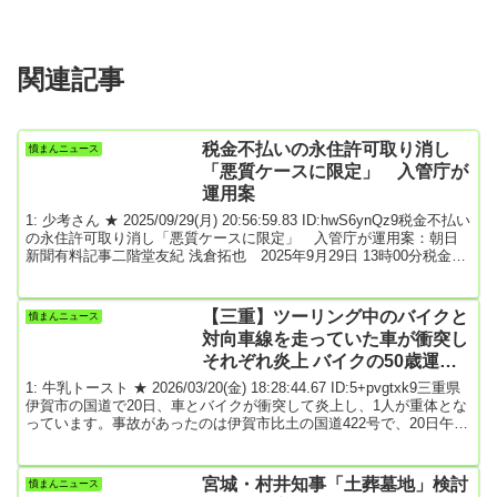
関連記事
税金不払いの永住許可取り消し
憤まんニュース
「悪質ケースに限定」 入管庁が
運用案
1: 少考さん ★ 2025/09/29(月) 20:56:59.83 ID:hwS6ynQz9税金不払い
の永住許可取り消し「悪質ケースに限定」 入管庁が運用案：朝日
新聞有料記事二階堂友紀 浅倉拓也 2025年9月29日 13時00分税金や
社会保険料を故意に支払わない場合などに永住許可を取り消すこと
ができる改正入管難民法の規定について、出入国在留管理庁は29
日、どういう場合に適用するかの運用案を公表した。この規定は昨
【三重】ツーリング中のバイクと
憤まんニュース
年の法改正で設けられ、2027年4月に施行される。永住許可は原則10
対向車線を走っていた車が衝突し
年以上在留し...
それぞれ炎上 バイクの50歳運転
手がやけどを負って重体 伊賀市
1: 牛乳トースト ★ 2026/03/20(金) 18:28:44.67 ID:5+pvgtxk9三重県
伊賀市の国道で20日、車とバイクが衝突して炎上し、1人が重体とな
っています。事故があったのは伊賀市比土の国道422号で、20日午前
9時半過ぎ、「交通事故でバイクと人が燃えている」などと通報が相
次ぎました。警察によりますと、ツーリング中のバイクと、対向車
線を走っていた軽自動車が衝突してそれぞれが炎上し、その火が後
宮城・村井知事「土葬墓地」検討
憤まんニュース
ろから走ってきたツーリング仲間など別のバイク2台にも燃え移った