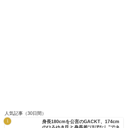
人気記事（30日間）
身長180cmを公言のGACKT、174cm
のひろゆき氏と身長差“ほぼなし”でネ