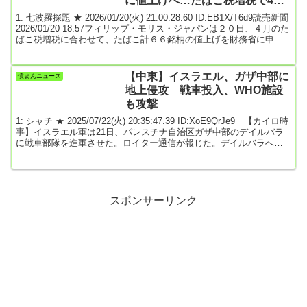
に値上げへ…たばこ税増税で4月
から
1: 七波羅探題 ★ 2026/01/20(火) 21:00:28.60 ID:EB1X/T6d9読売新聞
2026/01/20 18:57フィリップ・モリス・ジャパンは２０日、４月のた
ばこ税増税に合わせて、たばこ計６６銘柄の値上げを財務省に申請
したと発表した。認可されれば、４月１日から値上げする。対象
は、紙巻きたばこ１６銘柄と加熱式たばこ５０銘柄。紙巻きの「マ
ールボロ」シリーズは６００円から６２０円に、加熱式で「アイコ
【中東】イスラエル、ガザ中部に
憤まんニュース
ス」用の「テリア」シリーズは５８０円から６２０円に、「センテ
地上侵攻 戦車投入、WHO施設
ィア」シリーズは５...
も攻撃
1: シャチ ★ 2025/07/22(火) 20:35:47.39 ID:XoE9QrJe9 【カイロ時
事】イスラエル軍は21日、パレスチナ自治区ガザ中部のデイルバラ
に戦車部隊を進軍させた。ロイター通信が報じた。デイルバラへの
地上侵攻は初めてで、戦車の攻撃で3人が死亡した。イスラエル筋に
よれば、デイルバラにはイスラム組織ハマスの拘束下にある人質が
残されている可能性があるという。軍は20日、デイルバラの住民に
退避を勧告していた。ロイターは、デイルバラへの侵攻や住民の死
者増加は、トランプ米政権など...
スポンサーリンク