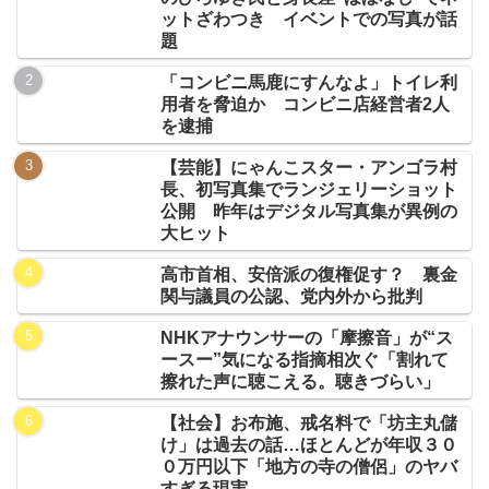
ットざわつき イベントでの写真が話
題
「コンビニ馬鹿にすんなよ」トイレ利
用者を脅迫か コンビニ店経営者2人
を逮捕
【芸能】にゃんこスター・アンゴラ村
長、初写真集でランジェリーショット
公開 昨年はデジタル写真集が異例の
大ヒット
高市首相、安倍派の復権促す？ 裏金
関与議員の公認、党内外から批判
NHKアナウンサーの「摩擦音」が“ス
ースー”気になる指摘相次ぐ「割れて
擦れた声に聴こえる。聴きづらい」
【社会】お布施、戒名料で「坊主丸儲
け」は過去の話…ほとんどが年収３０
０万円以下「地方の寺の僧侶」のヤバ
すぎる現実