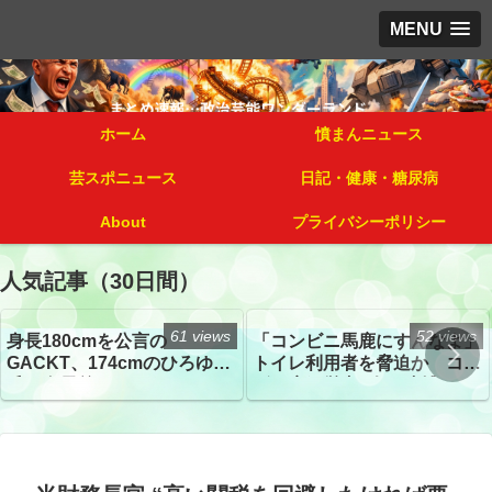
MENU
ホーム
憤まんニュース
芸スポニュース
日記・健康・糖尿病
About
プライバシーポリシー
人気記事（30日間）
61 views
52 views
身長180cmを公言の
「コンビニ馬鹿にすんなよ」
GACKT、174cmのひろゆき
トイレ利用者を脅迫か コン
氏と身長差“ほぼなし”でネッ
ビニ店経営者2人を逮捕
トざわつき イベントでの写
真が話題