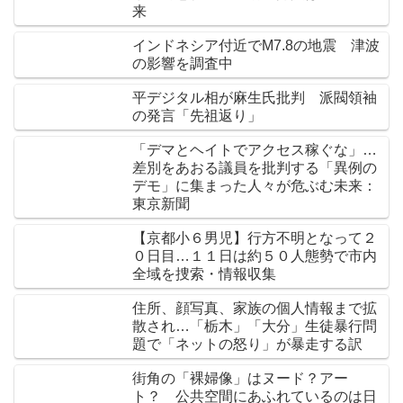
来
インドネシア付近でM7.8の地震 津波
の影響を調査中
平デジタル相が麻生氏批判 派閥領袖
の発言「先祖返り」
「デマとヘイトでアクセス稼ぐな」…
差別をあおる議員を批判する「異例の
デモ」に集まった人々が危ぶむ未来：
東京新聞
【京都小６男児】行方不明となって２
０日目…１１日は約５０人態勢で市内
全域を捜索・情報収集
住所、顔写真、家族の個人情報まで拡
散され…「栃木」「大分」生徒暴行問
題で「ネットの怒り」が暴走する訳
街角の「裸婦像」はヌード？アー
ト？ 公共空間にあふれているのは日