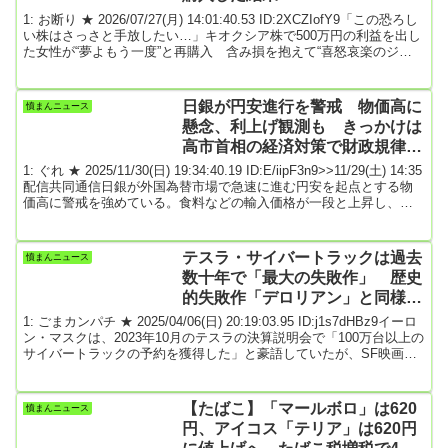
1: お断り ★ 2026/07/27(月) 14:01:40.53 ID:2XCZIofY9「この恐ろし
い株はさっさと手放したい…」キオクシア株で500万円の利益を出し
た女性が“夢よもう一度”と再購入 含み損を抱えて“喜怒哀楽のジェ
ットコースター”状態に(前略)株価7万7000円で再エントリー以前、当
連載の記事でも紹介しましたが、私の知人女性・Aさんが、5月に株
価5万円ほどで購入したキオクシア株100株を、6月に10万2000円で
日銀が円安進行を警戒 物価高に
憤まんニュース
売却。わずか1ヶ月で約500万円の儲けを出し、「アドレナリンが
懸念、利上げ観測も きっかけは
出...
高市首相の経済対策で財政規律が
悪化するとの懸念による「日本売
1: ぐれ ★ 2025/11/30(日) 19:34:40.19 ID:E/iipF3n9>>11/29(土) 14:35
り」★3
配信共同通信日銀が外国為替市場で急速に進む円安を起点とする物
価高に警戒を強めている。食料などの輸入価格が一段と上昇し、物
価全体に波及すれば、消費にも悪影響が出かねないためだ。円安に
歯止めをかけようと12月18、19日に開く次回の金融政策決定会合で
利上げを決めるとの見方も市場に広がっており、円相場の動向が焦
テスラ・サイバートラックは過去
憤まんニュース
点になっている。円安進行のきっかけは、高市早苗首相の経済対策
数十年で「最大の失敗作」 歴史
で財政規律...
的失敗作「デロリアン」と同様の
ステンレス鋼の外装が問題の一因
1: ごまカンパチ ★ 2025/04/06(日) 20:19:03.95 ID:j1s7dHBz9イーロ
に
ン・マスクは、2023年10月のテスラの決算説明会で「100万台以上の
サイバートラックの予約を獲得した」と豪語していたが、SF映画か
ら飛び出してきたかのような外観が特徴のこの電動トラックの販売
台数は、マスクが当初予測した数字を笑ってしまうほど下回ってい
る。過去13カ月で8回もリコールされたこのピックアップトラック
【たばこ】「マールボロ」は620
憤まんニュース
は、品質への悪評や好みが分かれる外観に加えて、マスクのトラン
円、アイコス「テリア」は620円
プ政権での役割に抗議...