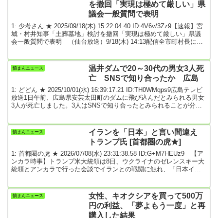
を撤回「実現は極めて厳しい」県
ということです。この...
議会一般質問で表明
1: 少考さん ★ 2025/09/18(木) 15:22:04.40 ID:4V6v/3Zz9【速報】宮
城・村井知事「土葬墓地」検討を撤回「実現は極めて厳しい」県議
会一般質問で表明 （仙台放送）9/18(木) 14:13配信全市町村長に確
認「受け入れられない」宮城県の村井嘉浩知事は18日の県議会で、
設置に意欲を示していた「土葬墓地」について検討を撤回する意向
を示した。村井知事は「市町村長に電話で確認したところ、受け入
温井ダムで20～30代の男女3人死
憤まんニュース
れられないという答えばかりだった。実現は極めて厳しい状況にあ
亡 SNSで知り合ったか 広島
るため撤回する」と...
1: どどん ★ 2025/10/01(水) 16:39:17.21 ID:TH0WMqps9広島テレビ
放送1日午前、広島県安芸太田町のダムに飛び込んだとみられる男女
3人が死亡しました。3人はSNSで知り合ったとみられることが分か
りました。3人が見つかったのは、安芸太田町の温井ダム付近です。
警察と消防によると、午前4時45分ごろ、「ダムに飛び込んだのでは
ないか」という旨の通報がありました。その後、20代の男女と30代
イランを「日本」と言い間違え
憤まんニュース
の男性とみられる3人が引きあげられましたが、いずれも死亡が確認
トランプ氏 [首都圏の虎★]
されました。警察は...
1: 首都圏の虎 ★ 2026/07/08(水) 23:31:38.58 ID:G+M7HEUz9 【ア
ンカラ時事】トランプ米大統領は8日、ウクライナのゼレンスキー大
統領とアンカラで行った会談でイランとの戦闘に触れ、「日本イス
ラム共和国」から米空母が攻撃を受けたと語った。「イラン・イス
ラム共和国」と言うべきところを言い間違えたとみられる。全文は
ソースで 最終更新:7/8(水) 23:28引用元: 2: 名無しどんぶらこ
女性、キオクシアを買って500万
憤まんニュース
2026/07/08(水) 23:32:13.50 ID:SYwS8bOO0...
円の利益、「夢よもう一度」と再
購入した結果