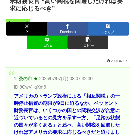
米財務長官 “高い関税を回避したければ要
求に応じるべき”
憤まんニュース
X
Facebook
はてブ
LINE
コピー
2025.07.07
1:
蚤の市 ★
2025/07/07(月) 08:07:32.30
ID:9CwV+qXm9
アメリカのトランプ政権による「相互関税」の一
時停止措置の期限が9日に迫るなか、ベッセント
財務長官は、いくつかの国との関税交渉が合意に
近づいているとの見方を示す一方、「足踏み状態
の国々が多くある」と述べ、高い関税を回避した
ければアメリカの要求に応じるべきだと迫りまし