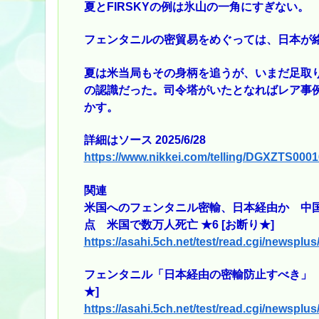
夏とFIRSKYの例は氷山の一角にすぎない。
フェンタニルの密貿易をめぐっては、日本が
夏は米当局もその身柄を追うが、いまだ足取
の認識だった。司令塔がいたとなればレア事
かす。
詳細はソース 2025/6/28
https://www.nikkei.com/telling/DGXZTS00
関連
米国へのフェンタニル密輸、日本経由か 中
点 米国で数万人死亡 ★6 [お断り★]
https://asahi.5ch.net/test/read.cgi/newsplu
フェンタニル「日本経由の密輸防止すべき」 
★]
https://asahi.5ch.net/test/read.cgi/newsplu