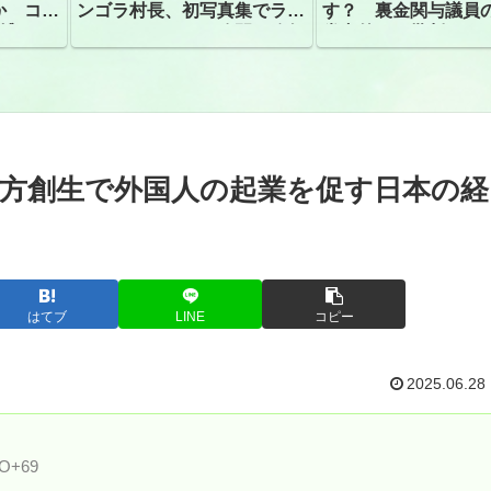
か コン
ンゴラ村長、初写真集でラン
す？ 裏金関与議員
捕
ジェリーショット公開 昨年
党内外から批判
はデジタル写真集が異例の大
ヒット
方創生で外国人の起業を促す日本の経
はてブ
LINE
コピー
2025.06.28
3O+69