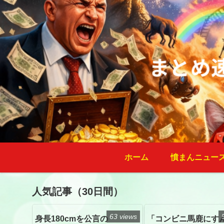
ホーム
憤まんニュー
人気記事（30日間）
63 views
身長180cmを公言の
「コンビニ馬鹿にす