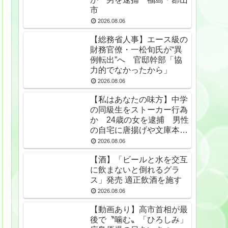
市
2026.08.06
【総務省人事】エース級の
財務官僚・一松旬氏が“異
例転出”へ 官邸幹部「協
力的でなかったから」
2026.08.06
【私はあなたの味方】中学
の同級生をストーカー行為
か 24歳の女を逮捕 男性
の自宅に唐揚げや文庫本な
ど繰り返し届ける / 兵庫県
2026.08.06
★2
【酒】「ビールと水を交互
に飲まないと倒れるグラ
ス」発売 適正飲酒を施す
2026.08.06
【動画あり】高市首相が最
後で〝噛む〟「ひろしみ」