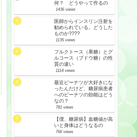
何？ どうやって作るの
1436 views
医師からインスリン注射を
勧められている。どうした
ものか????
1135 views
フルクトース（果糖）とグ
ルコース（ブドウ糖）の性
質の違い
1114 views
最近ピーナツが大好きにな
ったんだけど、糖尿病患者
へのピーナツの効能はどう
なの？
781 views
【僕、糖尿病】血糖値が高
いと身体はどうなるの
766 views