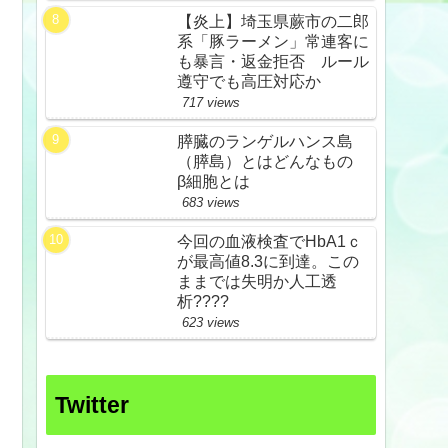
【炎上】埼玉県蕨市の二郎
系「豚ラーメン」常連客に
も暴言・返金拒否 ルール
遵守でも高圧対応か
717 views
膵臓のランゲルハンス島
（膵島）とはどんなもの
β細胞とは
683 views
今回の血液検査でHbA1ｃ
が最高値8.3に到達。この
ままでは失明か人工透
析????
623 views
Twitter