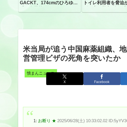
GACKT、174cmのひろゆき
トイレ利用者を脅迫
氏と身長差“ほぼなし”でネッ
ビニ店経営者2人を逮
トざわつき イベントでの写
真が話題
米当局が追う中国麻薬組織、地
営管理ビザの死角を突いたか
憤まんニュース
X
Facebook
1:
お断り ★
2025/06/28(土) 10:33:02.02 ID:5yYV