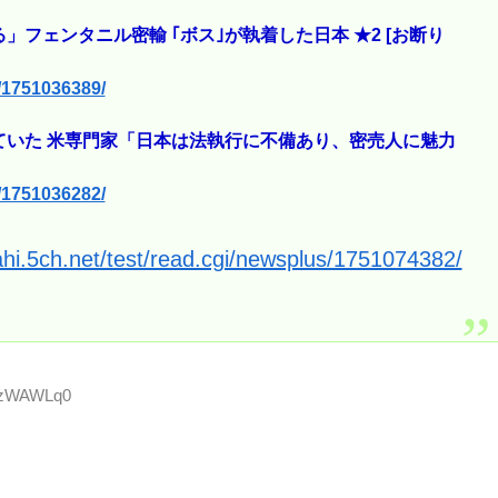
フェンタニル密輸 ｢ボス｣が執着した日本 ★2 [お断り
s/1751036389/
ていた 米専門家「日本は法執行に不備あり、密売人に魅力
s/1751036282/
ahi.5ch.net/test/read.cgi/newsplus/1751074382/
WAzWAWLq0