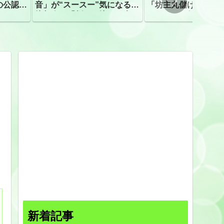
の公認、
音」が“スースー”気になる指
「坊主丸儲け」は過
摘相次ぐ「割れて擦れた声に
ほとんどが年収３０
聴こえる。聴きづらい」
下「地方の寺の僧侶
すぎる現実
新着記事