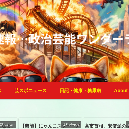
ス
芸スポニュース
日記・健康・糖尿病
About
52 views
43 views
んなよ」
【芸能】にゃんこスター・ア
高市首相、安倍派の