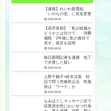
【速報】れいわ新選組、
「いのちの党」に党名変更
2026.08.06
【高市首相】「私が総裁か
どうかとは分けて」 消費
減税「2年後に私の責任で
戻す」発言を説明
2026.08.06
毎日新聞記者を逮捕 包丁
で夫脅した疑い
2026.08.06
上野千鶴子×鈴木涼美 対
話で問う売春防止法 性風
俗は「ワーク」か
2026.08.06
もみほぐしマッサージ店で
従業員女性にわいせつ行為
か 男を逮捕 福島・郡山