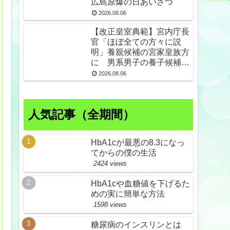
広島原爆の日あいさつ
2026.08.06
【改正皇室典範】宮内庁長
官「ほぼ全ての方々に説
明」養親候補の宮家皇族方
に 男系男子の養子候補は
「把握せず」
2026.08.06
人気記事（全期間）
HbA1cが最悪の8.3になっ
てからの僕の生活
2424 views
HbA1cや血糖値を下げるた
めの実に簡単な方法
1598 views
糖尿病のインスリンとは