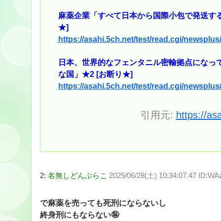
麻薬企業「すべて日本から国際小包で発送する」
★]
https://asahi.5ch.net/test/read.cgi/newsplu
日本、世界的なフェンタニル密輸拠点になっ
な国」★2 [お断り★]
https://asahi.5ch.net/test/read.cgi/newsplu
引用元:
https://as
2:
名無しどんぶらこ
2025/06/28(土) 10:34:07.47 ID:
で麻薬を売っても死刑にならないし
終身刑にもならない🤪