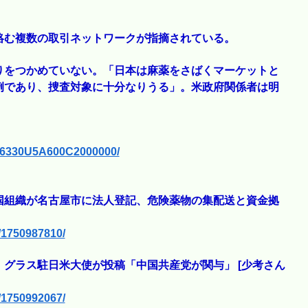
絡む複数の取引ネットワークが指摘されている。
りをつかめていない。「日本は麻薬をさばくマーケットと
例であり、捜査対象に十分なりうる」。米政府関係者は明
016330U5A600C2000000/
国組織が名古屋市に法人登記、危険薬物の集配送と資金拠
s/1750987810/
グラス駐日米大使が投稿「中国共産党が関与」 [少考さん
s/1750992067/