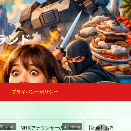
プライバシーポリシー
42 views
42 views
復権促
NHKアナウンサーの「摩擦
【社会】お布施、戒