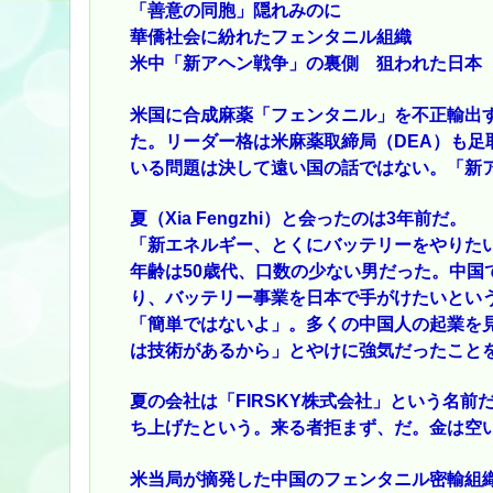
「善意の同胞」隠れみのに
華僑社会に紛れたフェンタニル組織
米中「新アヘン戦争」の裏側 狙われた日本
米国に合成麻薬「フェンタニル」を不正輸出
た。リーダー格は米麻薬取締局（DEA）も足
いる問題は決して遠い国の話ではない。「新
夏（Xia Fengzhi）と会ったのは3年前だ。
「新エネルギー、とくにバッテリーをやりた
年齢は50歳代、口数の少ない男だった。中国
り、バッテリー事業を日本で手がけたいとい
「簡単ではないよ」。多くの中国人の起業を
は技術があるから」とやけに強気だったこと
夏の会社は「FIRSKY株式会社」という名
ち上げたという。来る者拒まず、だ。金は空
米当局が摘発した中国のフェンタニル密輸組