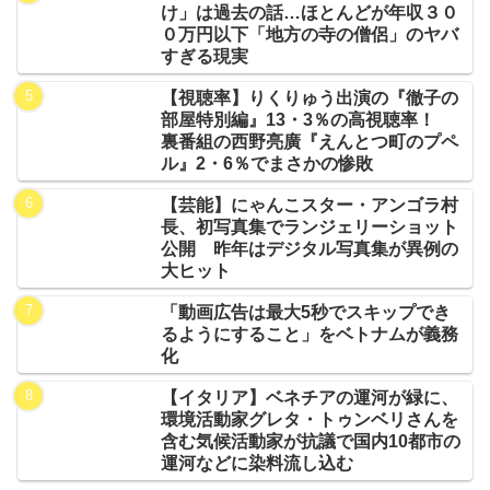
け」は過去の話…ほとんどが年収３０
０万円以下「地方の寺の僧侶」のヤバ
すぎる現実
【視聴率】りくりゅう出演の『徹子の
部屋特別編』13・3％の高視聴率！
裏番組の西野亮廣『えんとつ町のプペ
ル』2・6％でまさかの惨敗
【芸能】にゃんこスター・アンゴラ村
長、初写真集でランジェリーショット
公開 昨年はデジタル写真集が異例の
大ヒット
「動画広告は最大5秒でスキップでき
るようにすること」をベトナムが義務
化
【イタリア】ベネチアの運河が緑に、
環境活動家グレタ・トゥンベリさんを
含む気候活動家が抗議で国内10都市の
運河などに染料流し込む