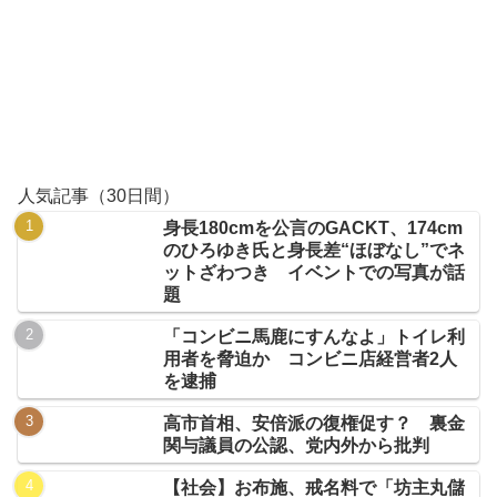
人気記事（30日間）
身長180cmを公言のGACKT、174cm
のひろゆき氏と身長差“ほぼなし”でネ
ットざわつき イベントでの写真が話
題
「コンビニ馬鹿にすんなよ」トイレ利
用者を脅迫か コンビニ店経営者2人
を逮捕
高市首相、安倍派の復権促す？ 裏金
関与議員の公認、党内外から批判
【社会】お布施、戒名料で「坊主丸儲