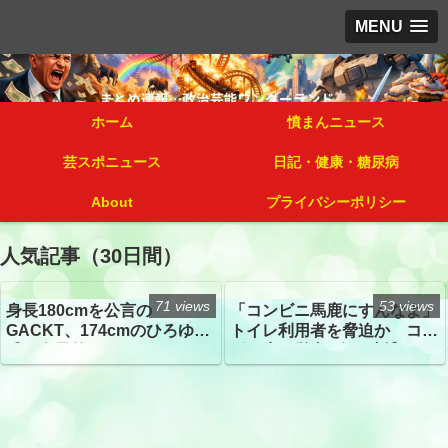
MENU
ホーム
憤まんニュース
芸スポニュース
日記・健康・糖尿病
About
プライバシーポリシー
人気記事（30日間）
71 views
53 views
身長180cmを公言の
「コンビニ馬鹿にすんなよ」
GACKT、174cmのひろゆき
トイレ利用者を脅迫か コン
氏と身長差“ほぼなし”でネッ
ビニ店経営者2人を逮捕
トざわつき イベントでの写
真が話題