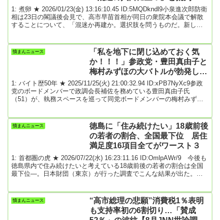
1: 煮卵 ★ 2026/01/23(金) 13:16:10.45 ID:5MQDkndl9小泉進次郎防衛
相は23日の閣議後会見で、高市早苗首相が同日の衆院本会議で解散
することについて、「混迷か再建か。選択肢を問うものだ。新しい
中道改革連合が政権を樹立すれば混迷の入口に立つ」と述べた。立
憲民主党から「中道改革連合」に合流した安住淳共同幹事長は、米
軍普天間飛行場（沖縄県宜野湾市）の名護市辺野古移設を容認する
「私を地下に閉じ込めておく気
憤まんニュース
など、移設中止を訴えてきた立民の基本理念を180度転換する発言を
か！！！」参政党・豊田真由子と
している。小泉氏は「辺野古移...
梅村みずほの大バトルが勃発して
いた！
1: バイト歴50年 ★ 2025/11/25(火) 21:00:32.94 ID:xPB7NyXc9参政
党のボードメンバーで政調会長補佐を務めている豊田真由子氏
（51）が、執務スペースを巡って同党ボードメンバーの梅村みずほ
参院議員と“バトル”をしていたことが、「週刊文春」の取材でわかっ
た。国会開会を控えた10月のことだ。豊田氏は自身の執務スペース
が欲しいと党に打診した。だが、梅村氏から参議院議員会館の地下2
徳島に「住み続けたい」18歳前後
憤まんニュース
階にある党の部屋を使用するよう勧められると、豊田氏は態度を豹
の若者の割合、全国最下位 居住
変させ、こう激昂したという。...
満足度16項目全てがワースト３
1: 首都圏の虎 ★ 2026/07/22(水) 16:23:11.16 ID:OmlpAWr/9 今後も
徳島県内で住み続けたいと考えている18歳前後の若者の割合は全国
最下位―。日本財団（東京）が行った調査でこんな結果が出た。居
住地域の施策への満足度も軒並み最下位になり、「人口減少もやむ
を得ない」とした割合は全国トップだった。少子高齢化が加速する
中で、若者の地元への評価や期待の低さが浮き彫りとなった。日本
“高市総理の悲願”消費税1％表明
憤まんニュース
財団は2018年からインターネット上で18歳の意識調査を継続的に行
も支持率初の6割切り…「賛成
っている。今回は「地方創生...