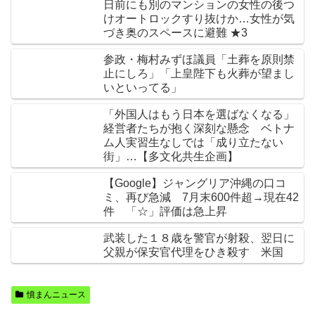
日前にも別のマンションの女性の後つ
けオートロックすり抜けか…女性が気
づき奥のスペースに避難 ★3
参政・梅村みずほ議員「土葬を原則禁
止にしろ」「上皇陛下も火葬が望まし
いといってる」
「外国人はもう日本を選ばなくなる」
経営者たちが抱く深刻な懸念 ベトナ
ム人実習生なしでは「成り立たない
街」…【多文化共生企画】
【Google】ジャングリア沖縄の口コ
ミ、再び急減 7月末600件超→現在42
件 「☆」評価は急上昇
武装した１８歳を警官が射殺、翌日に
父親が保安官代理をひき殺す 米国
憤まんニュース