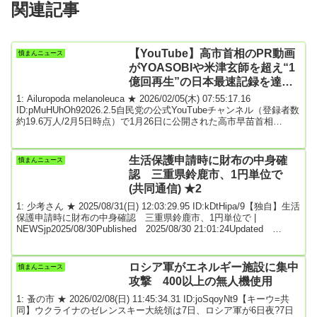
関連記事
【YouTube】高市首相のPR動画
憤まんニュース
がYOASOBIや米津玄師を超え“1
億回再生”の日本最速記録を達成
「莫大な広告費が使われているの
1: Ailuropoda melanoleuca ★ 2026/02/05(木) 07:55:17.16
では」の声も
ID:pMuHUhOh92026.2.5自民党の公式YouTubeチャンネル（登録者数
約19.6万人/2月5日時点）で1月26日に公開された高市早苗首相
（64）が出演する動画の再生回数が2月4日、わずか9日間で早くも1
億回を突破したことが話題となっている。30秒ほどの動画は「【高
市総裁メッセージ】日本列島を、強く豊かに」というタイトルで、2
生活保護申請時に財布の中身確
憤まんニュース
月8日投開票の衆議院選挙公示日前日である1月26日...
認 三重県鈴鹿市、1円単位で
(共同通信) ★2
1: 少考さん ★ 2025/08/31(日) 12:03:29.95 ID:kDtHipa/9【独自】生活
保護申請時に財布の中身確認 三重県鈴鹿市、1円単位で |
NEWSjp2025/08/30Published 2025/08/30 21:01:24Updated
2025/08/31 07:02:55三重県鈴鹿市が生活保護申請の際、財布にある
現金を箱に出させ、1円単位で確認していることが30日、関係者への
取材で分かった。厚生労働省によると、申請時には資産や収入を報
ロシア軍がエネルギー施設に集中
憤まんニュース
告するよう求めるが、財布...
攻撃 400以上の無人機使用
1: 蚤の市 ★ 2026/02/08(日) 11:45:34.31 ID:joSqoyNt9【キーウ=共
同】ウクライナのゼレンスキー大統領は7日、ロシア軍が6日夜?7日