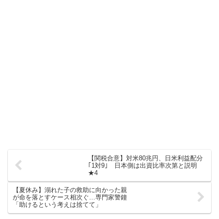
【関税合意】対米80兆円、日米利益配分
｢1対9｣ 日本側は出資比率次第と説明
★4
【夏休み】溺れた子の救助に向かった親
が命を落とすケース相次ぐ…専門家警鐘
「助けるという考えは捨てて」