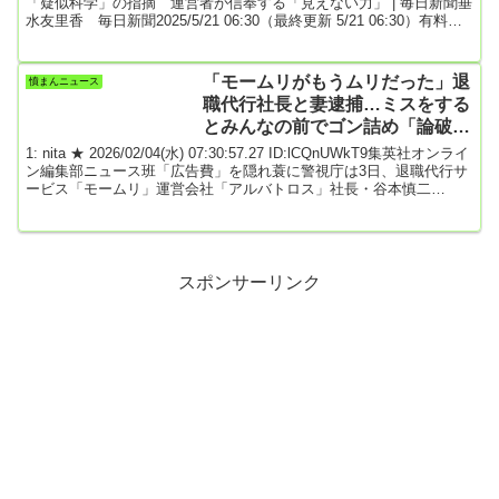
「疑似科学」の指摘 運営者が信奉する「見えない力」 | 毎日新聞垂
水友里香 毎日新聞2025/5/21 06:30（最終更新 5/21 06:30）有料記
事「水に美しい言葉をかけると美しい結晶ができる」と説く「波
動」。鉱物などを希釈した水を染み込ませた砂糖玉を飲んで病を治
すとうたう「ホメオパシー」――。いずれも、科学を装いながら科
「モームリがもうムリだった」退
憤まんニュース
学的根拠はなく、実証も反証もできない「疑似科学」と指摘され
職代行社長と妻逮捕…ミスをする
る...
とみんなの前でゴン詰め「論破し
てみろよ！」恐怖の“パワハラ体
1: nita ★ 2026/02/04(水) 07:30:57.27 ID:lCQnUWkT9集英社オンライ
質”
ン編集部ニュース班「広告費」を隠れ蓑に警視庁は3日、退職代行サ
ービス「モームリ」運営会社「アルバトロス」社長・谷本慎二
（37）と、妻で同社社員の谷本志織（31）の両容疑者を弁護士法違
反（非弁行為）容疑で逮捕した。逮捕容疑は、弁護士資格がないに
もかかわらず、報酬を得る目的で、退職を希望する顧客の会社側と
の交渉などの法律事務を、提携弁護士らにあっせんした疑いであ
る。(略)元従業員が語った「恐...
スポンサーリンク