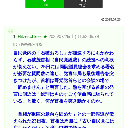
LINE
コピー
2025.07.26
1:
Hitzeschleier ★
2025/07/26(土) 11:52:05.79
ID:xfWW59JU9
自民党内の「石破おろし」が加速するにもかかわ
らず、石破茂首相（自民党総裁）の続投への意欲
が衰えない。25日には両院議員総会を求める署名
が必要な賛同数に達し、党青年局も最後通告を突
きつけたが、首相は野党党首らとの会談の場で
「辞めません」と明言した。熱を帯びる首相の発
言に側近は「総理はものすごく使命感に駆られて
いる」と驚く。何が首相を突き動かすのか。
「首相が退陣の意向を固めた」との一部報道が伝
えられた23日夜、首相は周囲に「古い自民党には
戻したくない」と強い口調で語った。