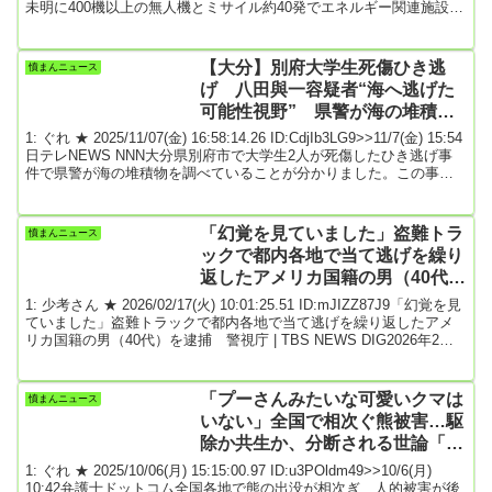
未明に400機以上の無人機とミサイル約40発でエネルギー関連施設を
集中攻撃したと交流サイト（SNS）で発表した。厳しい寒さが続く
中、暖房設備の稼働を妨げることでウクライナ側の士気を低下させ
る狙いがある。ゼレンスキー氏によると、主な標的は電力網や発電
【大分】別府大学生死傷ひき逃
憤まんニュース
施設、変電所。西部のリビウ州やボリン州などで被害が確認され
げ 八田與一容疑者“海へ逃げた
た。使用された無人機の大...
可能性視野” 県警が海の堆積物
調べる
1: ぐれ ★ 2025/11/07(金) 16:58:14.26 ID:CdjIb3LG9>>11/7(金) 15:54
日テレNEWS NNN大分県別府市で大学生2人が死傷したひき逃げ事
件で県警が海の堆積物を調べていることが分かりました。この事件
は2022年6月、別府市野口原の交差点でバイクに乗っていた男子大学
生2人が車に追突され死傷したものです。県警は殺人やひき逃げなど
の疑いで重要指名手配されている八田與一容疑者の行方を追ってい
「幻覚を見ていました」盗難トラ
憤まんニュース
ます。こうした中、八田容疑者の手がかりを探すため県警が海の堆
ックで都内各地で当て逃げを繰り
積物...
返したアメリカ国籍の男（40代）
を逮捕 警視庁…容疑を否認
1: 少考さん ★ 2026/02/17(火) 10:01:25.51 ID:mJIZZ87J9「幻覚を見
ていました」盗難トラックで都内各地で当て逃げを繰り返したアメ
リカ国籍の男（40代）を逮捕 警視庁 | TBS NEWS DIG2026年2月
16日(月) 22:40おととい（14日）、盗難車のトラックが東京都内で当
て逃げを繰り返した事件で、警視庁は事故当時にトラックを運転し
ていたアメリカ国籍の40代の男を逮捕しました。この事件はおとと
「プーさんみたいな可愛いクマは
憤まんニュース
い、千代田区で盗まれたトラックが文京区や台東区などで立て続...
いない」全国で相次ぐ熊被害…駆
除か共生か、分断される世論「か
わいそう論者は熊に食われてみ
1: ぐれ ★ 2025/10/06(月) 15:15:00.97 ID:u3POldm49>>10/6(月)
ろ」
10:42弁護士ドットコム全国各地で熊の出没が相次ぎ、人的被害が後