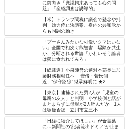
に前向き「党議拘束あっても心の問
題」「産経調査は誘導的」
【米】トランプ関税に議会で懸念や批
判 効力停止決議案、身内の共和党か
らも同調の動き
「プーさんみたいな可愛いクマはいな
い」全国で相次ぐ熊被害…駆除か共生
か、分断される世論「かわいそう論者
は熊に食われてみろ」
【総裁選】小泉陣営の選対本部長に加
藤財務相就任へ 安倍・菅氏側
近、“保守路線” 継承鮮明に ★2
【東京】逮捕された男2人が「児童の
母親の友人」と判明 小学校側と話が
まとまらずに母親が2人呼んだか 1人
は容疑否認 立川市立三小
「日経に紹介してほしい」が合言葉
に…新聞社の“記者流出ドミノ”が止ま