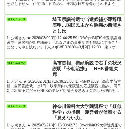
を絶ちません。住宅街にまで現れ、平穏な日常を脅かされるように
なり、恐怖を感じている人も少なくないでしょう。一方で、人里に
下りてきた熊が駆除されると、自治体には「かわいそうだ」といっ
た抗議の電話が殺到することもあります。人間の命か、動物の命か
埼玉県議補選で当選候補が即辞職
憤まんニュース
──。弁護士ドットコムニュースが熊に関する情報提供を呼びかけた
表明…国民民主から除籍の西澤さ
ところ、全国の読者か...
とし氏
1: 少考さん ★ 2026/03/09(月) 12:44:25.59 ID:WqhdMjFf9埼玉県議補
選で当選候補が即辞職表明「みなさまの貴重な票を無駄にすること
になって申し訳ない」 | 東スポWEB2026年3月9日 12:30 東スポ
WEB８日投開票の埼玉県議補選（南第２区川口市、被選挙数２）で
当選した西沢理氏が９日、Ｘ（旧ツイッター）を更新。議員辞職を
表明した。西沢氏は国民民主党公認で立候補していたが、選挙戦最
高市首相、街頭演説で右手の状況
憤まんニュース
終日（７日）に公認を取り消され、除籍処分になっていた。国民民
説明「今朝治療」 NHK番組欠
主の玉木雄一郎代...
席
1: どどん ★ 2026/02/01(日) 16:39:23.88 ID:FMvlXa8u9 高市早苗首
相（自民党総裁）は1日、岐阜県内で衆院選の応援演説に臨み、同日
朝に出演予定だったNHKのテレビ討論会を急きょ欠席した理由を説
明した。「ちょっと昨日ハイタッチとかしているときに強く引っ張
られて、関節やっちゃいました」と語った。首相は「今、手大丈夫
と声が聞こえました」と聴衆の問いかけに応じる形で状況を説明。
神奈川歯科大大学院講座で「疑似
憤まんニュース
テーピングをした右手を聴衆に示した上で「消炎剤とテーピング
科学」の指摘 運営者が信奉する
で、ちゃんと今朝から治療していた...
「見えない力」
1: 少考さん ★ 2025/05/21(水) 13:33:42.72 ID:yqNI4r0f9大学院講座で