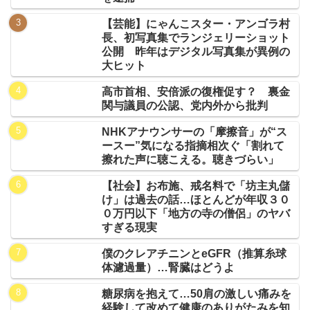
【芸能】にゃんこスター・アンゴラ村
長、初写真集でランジェリーショット
公開 昨年はデジタル写真集が異例の
大ヒット
高市首相、安倍派の復権促す？ 裏金
関与議員の公認、党内外から批判
NHKアナウンサーの「摩擦音」が“ス
ースー”気になる指摘相次ぐ「割れて
擦れた声に聴こえる。聴きづらい」
【社会】お布施、戒名料で「坊主丸儲
け」は過去の話…ほとんどが年収３０
０万円以下「地方の寺の僧侶」のヤバ
すぎる現実
僕のクレアチニンとeGFR（推算糸球
体濾過量）…腎臓はどうよ
糖尿病を抱えて…50肩の激しい痛みを
経験して改めて健康のありがたみを知