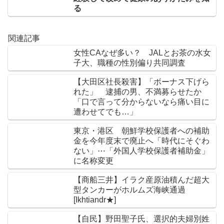
る
関連記事
女性CAなぜ多い？ JALとお茶の水女
子大、職種の性別偏り共同調査
【大田区社長殺害】「ボーナス下げら
れた」 逮捕の男、不満募らせたか
「口で言って分からないなら痛い目に
遭わせてでも…」
東京・港区 朝鮮学校保護者への補助
金を今年度末で廃止へ「時代にそぐわ
ない」⋯「外国人学校保護者補助金」
に名称変更
【商船三井】イラク産原油積んだ超大
型タンカーがホルムズ海峡通過
[Ikhtiandr★]
【自民】野田聖子氏、選択的夫婦別姓