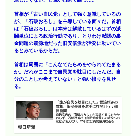
首相が「古い自民党」として強く意識しているの
が、「石破おろし」を主導している面々だ。首相
は「石破おろし」は本来は解散しているはずの派
閥単位による政治行動であり、とりわけ派閥の裏
金問題の震源地だった旧安倍派が活発に動いてい
るとみているからだ。
首相は周囲に「こんなでたらめをやられてたまる
か。だれがここまで自民党を駄目にしたんだ。自
分のことしか考えていない」と強い憤りを見せ
る。
「誰が自民を駄目にした」世論頼みの
首相、旧安倍派を逆手に打開狙う：朝
日新聞
自民党内の「石破おろし」が加速するにもかか
わらず、石破茂首相（自民党総裁）の続投への
意欲が衰えない。25日には両院議員総会を求
める署名が必要な賛同数に達し、党青年局も最
朝日新聞
後通告を突きつけたが、首相は野…