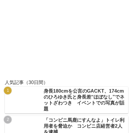
人気記事（30日間）
身長180cmを公言のGACKT、174cm
のひろゆき氏と身長差“ほぼなし”でネ
ットざわつき イベントでの写真が話
題
「コンビニ馬鹿にすんなよ」トイレ利
用者を脅迫か コンビニ店経営者2人
を逮捕