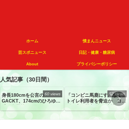
ホーム
憤まんニュース
芸スポニュース
日記・健康・糖尿病
About
プライバシーポリシー
人気記事（30日間）
60 views
52 views
身長180cmを公言の
「コンビニ馬鹿にすんなよ」
GACKT、174cmのひろゆき
トイレ利用者を脅迫か コン
氏と身長差“ほぼなし”でネッ
ビニ店経営者2人を逮捕
トざわつき イベントでの写
真が話題